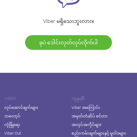
Viber မရှိသေးဘူးလား။
ခုပဲ ဒေါင်းလုတ်လုပ်လိုက်ပါ
VIBER
ကုမ္ပဏီ
လုပ်ဆောင်ချက်များ
Viber အကြောင်း
ဘလော့ဂ်
အမှတ်တံဆိပ် စင်တာ
လုံခြုံရေး
အလုပ်အကိုင်များ
Viber Out
စည်းကမ်းချက်များနှင့် မူဝါဒများ