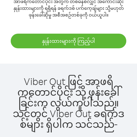
အာဖရိကတောင်ပိုင်း အတွက် တစ်မိနစ်လျှင် အကောင်းဆုံး
နှုန်းထားများကို ရရှိရန် ခရက်ဒစ် ပက်ကေ့ချ်များ သို့မဟုတ်
ဖုန်းခေါ်ဆိုမှု အစီအစဉ်တစ်ခုကို ဝယ်ယူပါ။
နှုန်းထားများကို ကြည့်ပါ
Viber Out ဖြင့် အာဖရိ
ကတောင်ပိုင်း သို့ ဖုန်းခေါ်
ခြင်းက လွယ်ကူပါသည်။
သင့်တွင် Viber Out ခရက်ဒ
စ်များ ရှိပါက သင်သည်-