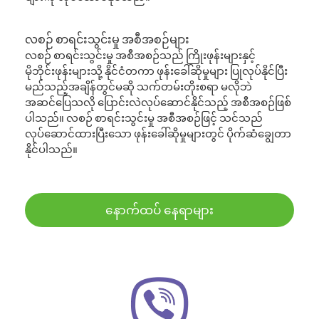
လစဉ် စာရင်းသွင်းမှု အစီအစဉ်များ
လစဉ် စာရင်းသွင်းမှု အစီအစဉ်သည် ကြိုးဖုန်းများနှင့်
မိုဘိုင်းဖုန်းများသို့ နိုင်ငံတကာ ဖုန်းခေါ်ဆိုမှုများ ပြုလုပ်နိုင်ပြီး
မည်သည့်အချိန်တွင်မဆို သက်တမ်းတိုးစရာ မလိုဘဲ
အဆင်ပြေသလို ပြောင်းလဲလုပ်ဆောင်နိုင်သည့် အစီအစဉ်ဖြစ်
ပါသည်။ လစဉ် စာရင်းသွင်းမှု အစီအစဉ်ဖြင့် သင်သည်
လုပ်ဆောင်ထားပြီးသော ဖုန်းခေါ်ဆိုမှုများတွင် ပိုက်ဆံချွေတာ
နိုင်ပါသည်။
နောက်ထပ် နေရာများ