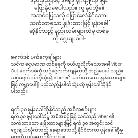
ပြောနိုင်စေပါသည်။ ကျွန်ုပ်တို့၏
အဆင်ပြေသလို ပြောင်းလဲနိုင်သော၊
သက်သာသော နှုန်းထားဖြင့် ဖုန်းခေါ်
ဆိုနိုင်သည့် နည်းလမ်းများထဲမှ တစ်ခု
ကို ရွေးချယ်ပါ-
ခရက်ဒစ် ပက်ကေ့ချ်များ
သင်က ငွေပမာဏ တစ်ခုခုကို ဝယ်ယူလိုက်သောအခါ Viber
Out ခရက်ဒစ်ကို သင့်ငွေလက်ကျန်ထဲသို့ ထည့်ပေးပါသည်။
သင့်ခရက်ဒစ်ကိုသုံး၍ Viber ၏ သက်သာသော နှုန်းထားများ
ဖြင့် ကမ္ဘာပေါ်ရှိ မည်သည့်နံပါတ်သို့မဆို ဖုန်းခေါ်ဆိုနိုင်
ပါသည်။
ရက် ၃၀ ဖုန်းခေါ်ဆိုနိုင်သည့် အစီအစဉ်များ
ရက် ၃၀ ဖုန်းခေါ်ဆိုမှု အစီအစဉ်ဖြင့် သင်သည် Viber ၏
သက်သာသော နှုန်းထားများဖြင့် ရက် ၃၀ အတွင်း သင်
ရွေးချယ်လိုက်သည့် နေရာဒေသသို့ နိုင်ငံတကာ ဖုန်းခေါ်ဆိုမှု
များကို လုပ်ဆောင်နိုင်သည်။