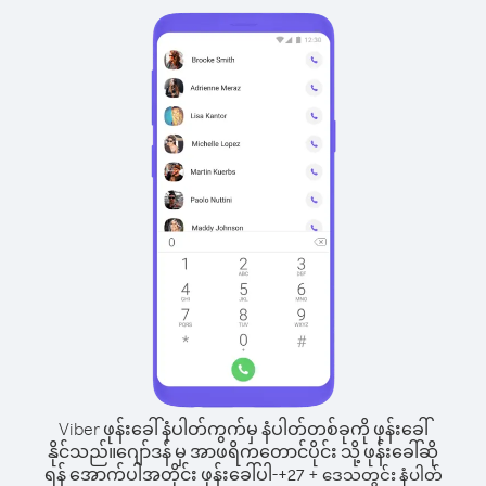
Viber ဖုန်းခေါ်နံပါတ်ကွက်မှ နံပါတ်တစ်ခုကို ဖုန်းခေါ်
နိုင်သည်။
ဂျော်ဒန် မှ အာဖရိကတောင်ပိုင်း သို့ ဖုန်းခေါ်ဆို
ရန် အောက်ပါအတိုင်း ဖုန်းခေါ်ပါ-
+
+
27
ဒေသတွင်း နံပါတ်