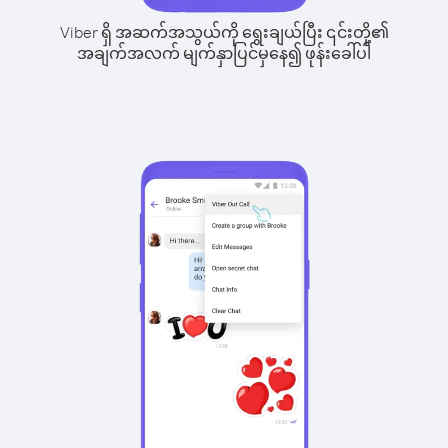
Viber ရှိ အဆက်အသွယ်ကို ရွေးချယ်ပြီး ၎င်းတို့၏
အချက်အလက် မျက်နှာပြင်မှနေ၍ ဖုန်းခေါ်ပါ