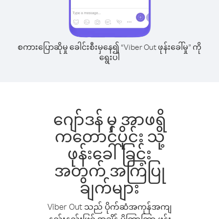
စကားပြောဆိုမှု ခေါင်းစီးမှနေ၍ “Viber Out ဖုန်းခေါ်မှု” ကို
ရွေးပါ
ဂျော်ဒန် မှ အာဖရိ
ကတောင်ပိုင်း သို့
ဖုန်းခေါ်ခြင်း
အတွက် အကြံပြု
ချက်များ
Viber Out သည် ပိုက်ဆံအကုန်အကျ
နည်းနည်းဖြင့် အချိန် ပိုကြာကြာ ဖုန်း