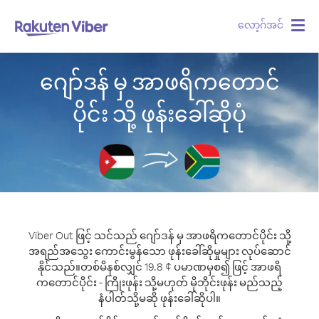
လော့ဂ်အင်
Togg
navig
ဂျော်ဒန် မှ အာဖရိကတောင်
ပိုင်း သို့ ဖုန်းခေါ်ဆိုပုံ
Viber Out ဖြင့် သင်သည် ဂျော်ဒန် မှ အာဖရိကတောင်ပိုင်း သို့
အရည်အသွေး ကောင်းမွန်သော ဖုန်းခေါ်ဆိုမှုများ လုပ်ဆောင်
နိုင်သည်။
တစ်မိနစ်လျှင် 19.8 ¢ ပမာဏမှစ၍ ဖြင့် အာဖရိ
ကတောင်ပိုင်း - ကြိုးဖုန်း သို့မဟုတ် မိုဘိုင်းဖုန်း မည်သည့်
နံပါတ်သို့မဆို ဖုန်းခေါ်ဆိုပါ။