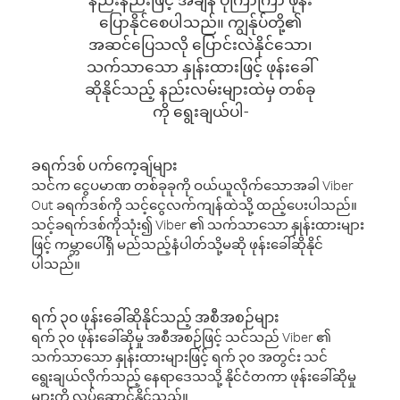
ပြောနိုင်စေပါသည်။ ကျွန်ုပ်တို့၏
အဆင်ပြေသလို ပြောင်းလဲနိုင်သော၊
သက်သာသော နှုန်းထားဖြင့် ဖုန်းခေါ်
ဆိုနိုင်သည့် နည်းလမ်းများထဲမှ တစ်ခု
ကို ရွေးချယ်ပါ-
ခရက်ဒစ် ပက်ကေ့ချ်များ
သင်က ငွေပမာဏ တစ်ခုခုကို ဝယ်ယူလိုက်သောအခါ Viber
Out ခရက်ဒစ်ကို သင့်ငွေလက်ကျန်ထဲသို့ ထည့်ပေးပါသည်။
သင့်ခရက်ဒစ်ကိုသုံး၍ Viber ၏ သက်သာသော နှုန်းထားများ
ဖြင့် ကမ္ဘာပေါ်ရှိ မည်သည့်နံပါတ်သို့မဆို ဖုန်းခေါ်ဆိုနိုင်
ပါသည်။
ရက် ၃၀ ဖုန်းခေါ်ဆိုနိုင်သည့် အစီအစဉ်များ
ရက် ၃၀ ဖုန်းခေါ်ဆိုမှု အစီအစဉ်ဖြင့် သင်သည် Viber ၏
သက်သာသော နှုန်းထားများဖြင့် ရက် ၃၀ အတွင်း သင်
ရွေးချယ်လိုက်သည့် နေရာဒေသသို့ နိုင်ငံတကာ ဖုန်းခေါ်ဆိုမှု
များကို လုပ်ဆောင်နိုင်သည်။