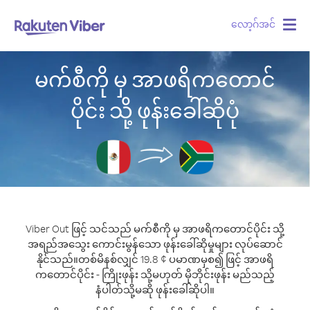
လော့ဂ်အင်
Togg
navig
မက်စီကို မှ အာဖရိကတောင်
ပိုင်း သို့ ဖုန်းခေါ်ဆိုပုံ
Viber Out ဖြင့် သင်သည် မက်စီကို မှ အာဖရိကတောင်ပိုင်း သို့
အရည်အသွေး ကောင်းမွန်သော ဖုန်းခေါ်ဆိုမှုများ လုပ်ဆောင်
နိုင်သည်။
တစ်မိနစ်လျှင် 19.8 ¢ ပမာဏမှစ၍ ဖြင့် အာဖရိ
ကတောင်ပိုင်း - ကြိုးဖုန်း သို့မဟုတ် မိုဘိုင်းဖုန်း မည်သည့်
နံပါတ်သို့မဆို ဖုန်းခေါ်ဆိုပါ။