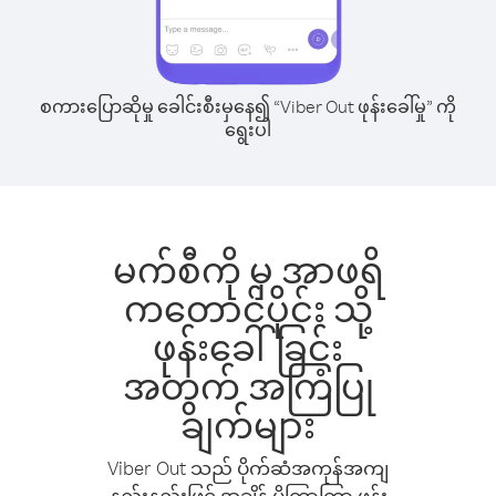
စကားပြောဆိုမှု ခေါင်းစီးမှနေ၍ “Viber Out ဖုန်းခေါ်မှု” ကို
ရွေးပါ
မက်စီကို မှ အာဖရိ
ကတောင်ပိုင်း သို့
ဖုန်းခေါ်ခြင်း
အတွက် အကြံပြု
ချက်များ
Viber Out သည် ပိုက်ဆံအကုန်အကျ
နည်းနည်းဖြင့် အချိန် ပိုကြာကြာ ဖုန်း