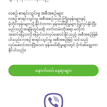
လစဉ် စာရင်းသွင်းမှု အစီအစဉ်များ
လစဉ် စာရင်းသွင်းမှု အစီအစဉ်သည် ကြိုးဖုန်းများနှင့်
မိုဘိုင်းဖုန်းများသို့ နိုင်ငံတကာ ဖုန်းခေါ်ဆိုမှုများ ပြုလုပ်နိုင်ပြီး
မည်သည့်အချိန်တွင်မဆို သက်တမ်းတိုးစရာ မလိုဘဲ
အဆင်ပြေသလို ပြောင်းလဲလုပ်ဆောင်နိုင်သည့် အစီအစဉ်ဖြစ်
ပါသည်။ လစဉ် စာရင်းသွင်းမှု အစီအစဉ်ဖြင့် သင်သည်
လုပ်ဆောင်ထားပြီးသော ဖုန်းခေါ်ဆိုမှုများတွင် ပိုက်ဆံချွေတာ
နိုင်ပါသည်။
နောက်ထပ် နေရာများ