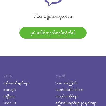
Viber မရှိသေးဘူးလား။
ခုပဲ ဒေါင်းလုတ်လုပ်လိုက်ပါ
VIBER
ကုမ္ပဏီ
လုပ်ဆောင်ချက်များ
Viber အကြောင်း
ဘလော့ဂ်
အမှတ်တံဆိပ် စင်တာ
လုံခြုံရေး
အလုပ်အကိုင်များ
Viber Out
စည်းကမ်းချက်များနှင့် မူဝါဒများ