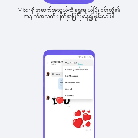
Viber ရှိ အဆက်အသွယ်ကို ရွေးချယ်ပြီး ၎င်းတို့၏
အချက်အလက် မျက်နှာပြင်မှနေ၍ ဖုန်းခေါ်ပါ