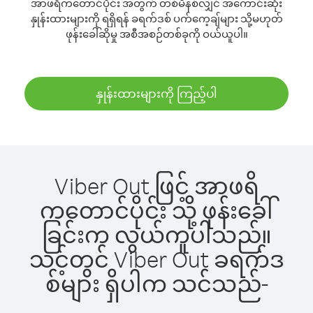
အာဖရိကတောင်ပိုင်း အတွက် တစ်မိနစ်လျှင် အကောင်းဆုံး
နှုန်းထားများကို ရရှိရန် ခရက်ဒစ် ပက်ကေ့ချ်များ သို့မဟုတ်
ဖုန်းခေါ်ဆိုမှု အစီအစဉ်တစ်ခုကို ဝယ်ယူပါ။
နှုန်းထားများကို ကြည့်ပါ
Viber Out ဖြင့် အာဖရိ
ကတောင်ပိုင်း သို့ ဖုန်းခေါ်
ခြင်းက လွယ်ကူပါသည်။
သင့်တွင် Viber Out ခရက်ဒ
စ်များ ရှိပါက သင်သည်-