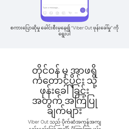
စကားပြောဆိုမှု ခေါင်းစီးမှနေ၍ “Viber Out ဖုန်းခေါ်မှု” ကို
ရွေးပါ
တိုင်ဝန် မှ အာဖရိ
ကတောင်ပိုင်း သို့
ဖုန်းခေါ်ခြင်း
အတွက် အကြံပြု
ချက်များ
Viber Out သည် ပိုက်ဆံအကုန်အကျ
နည်းနည်းဖြင့် အချိန် ပိုကြာကြာ ဖုန်း