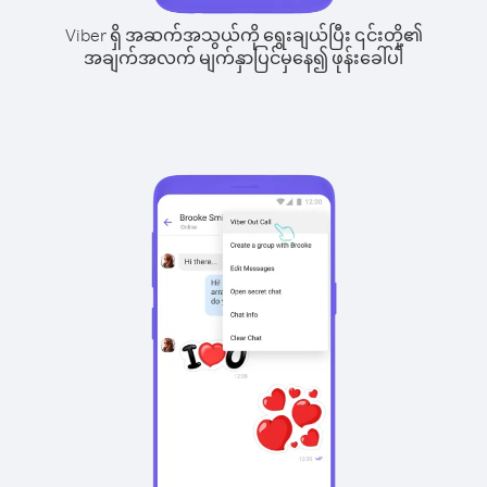
Viber ရှိ အဆက်အသွယ်ကို ရွေးချယ်ပြီး ၎င်းတို့၏
အချက်အလက် မျက်နှာပြင်မှနေ၍ ဖုန်းခေါ်ပါ