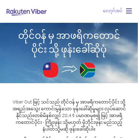
လော့ဂ်အင်
Togg
navig
တိုင်ဝန် မှ အာဖရိကတောင်
ပိုင်း သို့ ဖုန်းခေါ်ဆိုပုံ
Viber Out ဖြင့် သင်သည် တိုင်ဝန် မှ အာဖရိကတောင်ပိုင်း သို့
အရည်အသွေး ကောင်းမွန်သော ဖုန်းခေါ်ဆိုမှုများ လုပ်ဆောင်
နိုင်သည်။
တစ်မိနစ်လျှင် 20.4 ¢ ပမာဏမှစ၍ ဖြင့် အာဖရိ
ကတောင်ပိုင်း - ကြိုးဖုန်း သို့မဟုတ် မိုဘိုင်းဖုန်း မည်သည့်
နံပါတ်သို့မဆို ဖုန်းခေါ်ဆိုပါ။