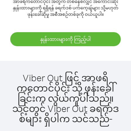
အာဖရိကတောင်ပိုင်း အတွက် တစ်မိနစ်လျှင် အကောင်းဆုံး
နှုန်းထားများကို ရရှိရန် ခရက်ဒစ် ပက်ကေ့ချ်များ သို့မဟုတ်
ဖုန်းခေါ်ဆိုမှု အစီအစဉ်တစ်ခုကို ဝယ်ယူပါ။
နှုန်းထားများကို ကြည့်ပါ
Viber Out ဖြင့် အာဖရိ
ကတောင်ပိုင်း သို့ ဖုန်းခေါ်
ခြင်းက လွယ်ကူပါသည်။
သင့်တွင် Viber Out ခရက်ဒ
စ်များ ရှိပါက သင်သည်-