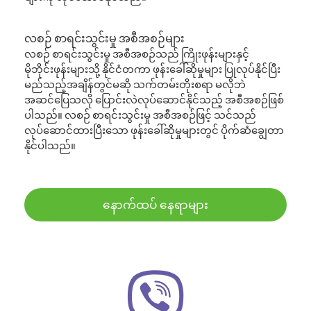
လစဉ် စာရင်းသွင်းမှု အစီအစဉ်များ
လစဉ် စာရင်းသွင်းမှု အစီအစဉ်သည် ကြိုးဖုန်းများနှင့်
မိုဘိုင်းဖုန်းများသို့ နိုင်ငံတကာ ဖုန်းခေါ်ဆိုမှုများ ပြုလုပ်နိုင်ပြီး
မည်သည့်အချိန်တွင်မဆို သက်တမ်းတိုးစရာ မလိုဘဲ
အဆင်ပြေသလို ပြောင်းလဲလုပ်ဆောင်နိုင်သည့် အစီအစဉ်ဖြစ်
ပါသည်။ လစဉ် စာရင်းသွင်းမှု အစီအစဉ်ဖြင့် သင်သည်
လုပ်ဆောင်ထားပြီးသော ဖုန်းခေါ်ဆိုမှုများတွင် ပိုက်ဆံချွေတာ
နိုင်ပါသည်။
နောက်ထပ် နေရာများ