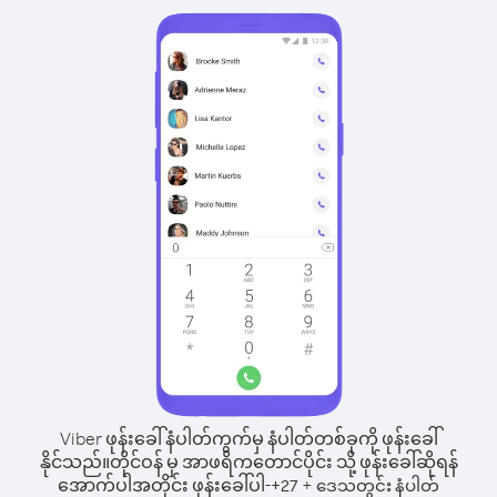
Viber ဖုန်းခေါ်နံပါတ်ကွက်မှ နံပါတ်တစ်ခုကို ဖုန်းခေါ်
နိုင်သည်။
တိုင်ဝန် မှ အာဖရိကတောင်ပိုင်း သို့ ဖုန်းခေါ်ဆိုရန်
အောက်ပါအတိုင်း ဖုန်းခေါ်ပါ-
+
+
27
ဒေသတွင်း နံပါတ်