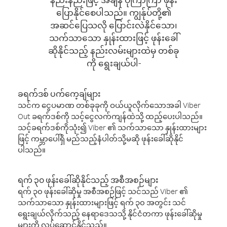
ပြောနိုင်စေပါသည်။ ကျွန်ုပ်တို့၏
အဆင်ပြေသလို ပြောင်းလဲနိုင်သော၊
သက်သာသော နှုန်းထားဖြင့် ဖုန်းခေါ်
ဆိုနိုင်သည့် နည်းလမ်းများထဲမှ တစ်ခု
ကို ရွေးချယ်ပါ-
ခရက်ဒစ် ပက်ကေ့ချ်များ
သင်က ငွေပမာဏ တစ်ခုခုကို ဝယ်ယူလိုက်သောအခါ Viber
Out ခရက်ဒစ်ကို သင့်ငွေလက်ကျန်ထဲသို့ ထည့်ပေးပါသည်။
သင့်ခရက်ဒစ်ကိုသုံး၍ Viber ၏ သက်သာသော နှုန်းထားများ
ဖြင့် ကမ္ဘာပေါ်ရှိ မည်သည့်နံပါတ်သို့မဆို ဖုန်းခေါ်ဆိုနိုင်
ပါသည်။
ရက် ၃၀ ဖုန်းခေါ်ဆိုနိုင်သည့် အစီအစဉ်များ
ရက် ၃၀ ဖုန်းခေါ်ဆိုမှု အစီအစဉ်ဖြင့် သင်သည် Viber ၏
သက်သာသော နှုန်းထားများဖြင့် ရက် ၃၀ အတွင်း သင်
ရွေးချယ်လိုက်သည့် နေရာဒေသသို့ နိုင်ငံတကာ ဖုန်းခေါ်ဆိုမှု
များကို လုပ်ဆောင်နိုင်သည်။