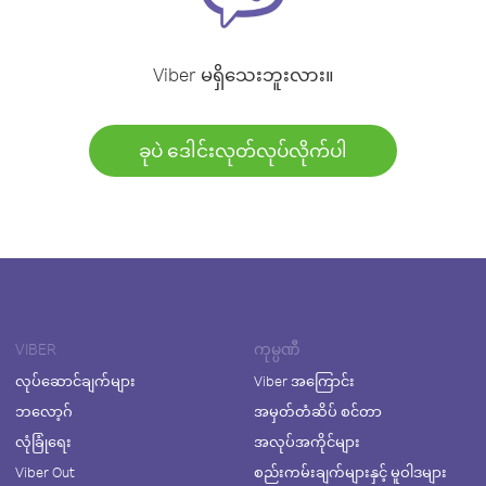
Viber မရှိသေးဘူးလား။
ခုပဲ ဒေါင်းလုတ်လုပ်လိုက်ပါ
VIBER
ကုမ္ပဏီ
လုပ်ဆောင်ချက်များ
Viber အကြောင်း
ဘလော့ဂ်
အမှတ်တံဆိပ် စင်တာ
လုံခြုံရေး
အလုပ်အကိုင်များ
Viber Out
စည်းကမ်းချက်များနှင့် မူဝါဒများ