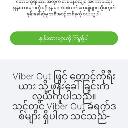
တောင်ကိုရီးယား အတွက် တစ်မိနစ်လျှင် အကောင်းဆုံး
နှုန်းထားများကို ရရှိရန် ခရက်ဒစ် ပက်ကေ့ချ်များ သို့မဟုတ်
ဖုန်းခေါ်ဆိုမှု အစီအစဉ်တစ်ခုကို ဝယ်ယူပါ။
နှုန်းထားများကို ကြည့်ပါ
Viber Out ဖြင့် တောင်ကိုရီး
ယား သို့ ဖုန်းခေါ်ခြင်းက
လွယ်ကူပါသည်။
သင့်တွင် Viber Out ခရက်ဒ
စ်များ ရှိပါက သင်သည်-