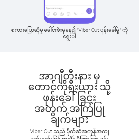
စကားပြောဆိုမှု ခေါင်းစီးမှနေ၍ “Viber Out ဖုန်းခေါ်မှု” ကို
ရွေးပါ
အာဂျီတီးနား မှ
တောင်ကိုရီးယား သို့
ဖုန်းခေါ်ခြင်း
အတွက် အကြံပြု
ချက်များ
Viber Out သည် ပိုက်ဆံအကုန်အကျ
နည်းနည်းဖြင့် အချိန် ပိုကြာကြာ ဖုန်း