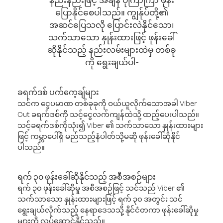
ပြောနိုင်စေပါသည်။ ကျွန်ုပ်တို့၏
အဆင်ပြေသလို ပြောင်းလဲနိုင်သော၊
သက်သာသော နှုန်းထားဖြင့် ဖုန်းခေါ်
ဆိုနိုင်သည့် နည်းလမ်းများထဲမှ တစ်ခု
ကို ရွေးချယ်ပါ-
ခရက်ဒစ် ပက်ကေ့ချ်များ
သင်က ငွေပမာဏ တစ်ခုခုကို ဝယ်ယူလိုက်သောအခါ Viber
Out ခရက်ဒစ်ကို သင့်ငွေလက်ကျန်ထဲသို့ ထည့်ပေးပါသည်။
သင့်ခရက်ဒစ်ကိုသုံး၍ Viber ၏ သက်သာသော နှုန်းထားများ
ဖြင့် ကမ္ဘာပေါ်ရှိ မည်သည့်နံပါတ်သို့မဆို ဖုန်းခေါ်ဆိုနိုင်
ပါသည်။
ရက် ၃၀ ဖုန်းခေါ်ဆိုနိုင်သည့် အစီအစဉ်များ
ရက် ၃၀ ဖုန်းခေါ်ဆိုမှု အစီအစဉ်ဖြင့် သင်သည် Viber ၏
သက်သာသော နှုန်းထားများဖြင့် ရက် ၃၀ အတွင်း သင်
ရွေးချယ်လိုက်သည့် နေရာဒေသသို့ နိုင်ငံတကာ ဖုန်းခေါ်ဆိုမှု
များကို လုပ်ဆောင်နိုင်သည်။