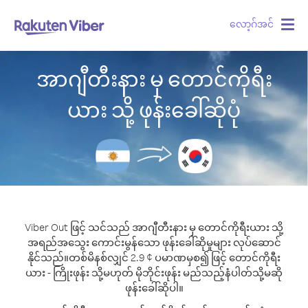
လော့ဂ်အင်
Togg
navig
အာဂျီတီးနား မှ တောင်ကိုရီး
ယား သို့ ဖုန်းခေါ်ဆိုပုံ
Viber Out ဖြင့် သင်သည် အာဂျီတီးနား မှ တောင်ကိုရီးယား သို့
အရည်အသွေး ကောင်းမွန်သော ဖုန်းခေါ်ဆိုမှုများ လုပ်ဆောင်
နိုင်သည်။
တစ်မိနစ်လျှင် 2.9 ¢ ပမာဏမှစ၍ ဖြင့် တောင်ကိုရီး
ယား - ကြိုးဖုန်း သို့မဟုတ် မိုဘိုင်းဖုန်း မည်သည့်နံပါတ်သို့မဆို
ဖုန်းခေါ်ဆိုပါ။