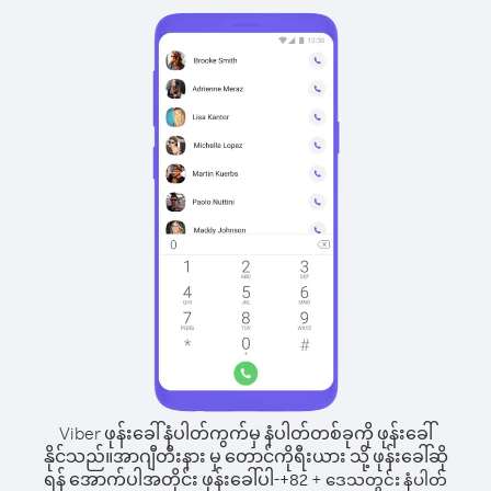
Viber ဖုန်းခေါ်နံပါတ်ကွက်မှ နံပါတ်တစ်ခုကို ဖုန်းခေါ်
နိုင်သည်။
အာဂျီတီးနား မှ တောင်ကိုရီးယား သို့ ဖုန်းခေါ်ဆို
ရန် အောက်ပါအတိုင်း ဖုန်းခေါ်ပါ-
+
+
82
ဒေသတွင်း နံပါတ်