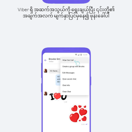
Viber ရှိ အဆက်အသွယ်ကို ရွေးချယ်ပြီး ၎င်းတို့၏
အချက်အလက် မျက်နှာပြင်မှနေ၍ ဖုန်းခေါ်ပါ