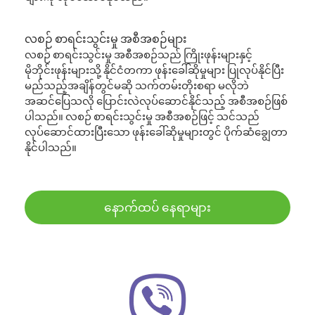
လစဉ် စာရင်းသွင်းမှု အစီအစဉ်များ
လစဉ် စာရင်းသွင်းမှု အစီအစဉ်သည် ကြိုးဖုန်းများနှင့်
မိုဘိုင်းဖုန်းများသို့ နိုင်ငံတကာ ဖုန်းခေါ်ဆိုမှုများ ပြုလုပ်နိုင်ပြီး
မည်သည့်အချိန်တွင်မဆို သက်တမ်းတိုးစရာ မလိုဘဲ
အဆင်ပြေသလို ပြောင်းလဲလုပ်ဆောင်နိုင်သည့် အစီအစဉ်ဖြစ်
ပါသည်။ လစဉ် စာရင်းသွင်းမှု အစီအစဉ်ဖြင့် သင်သည်
လုပ်ဆောင်ထားပြီးသော ဖုန်းခေါ်ဆိုမှုများတွင် ပိုက်ဆံချွေတာ
နိုင်ပါသည်။
နောက်ထပ် နေရာများ