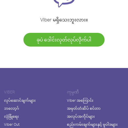
Viber မရှိသေးဘူးလား။
ခုပဲ ဒေါင်းလုတ်လုပ်လိုက်ပါ
VIBER
ကုမ္ပဏီ
လုပ်ဆောင်ချက်များ
Viber အကြောင်း
ဘလော့ဂ်
အမှတ်တံဆိပ် စင်တာ
လုံခြုံရေး
အလုပ်အကိုင်များ
Viber Out
စည်းကမ်းချက်များနှင့် မူဝါဒများ