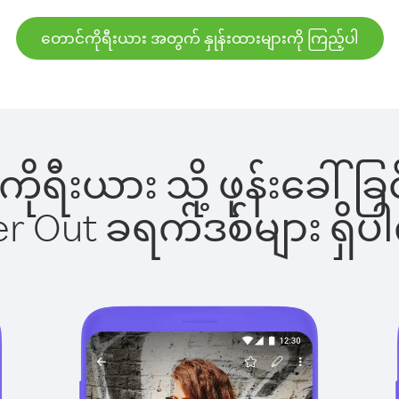
တောင်ကိုရီးယား အတွက် နှုန်းထားများကို ကြည့်ပါ
်ကိုရီးယား သို့ ဖုန်းခေ
ber Out ခရက်ဒစ်များ ရှ