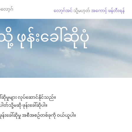
လော့ဂ်
လော့ဂ်အင်
သို့မဟုတ်
အကောင့် ဖန်တီးရန်
ဖုန်းခေါ်ဆိုပုံ
ိုမှုများ လုပ်ဆောင်နိုင်သည်။
ါတ်သို့မဆို ဖုန်းခေါ်ဆိုပါ။
ုန်းခေါ်ဆိုမှု အစီအစဉ်တစ်ခုကို ဝယ်ယူပါ။