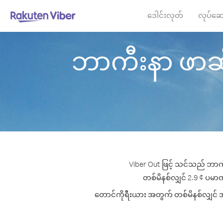
ဒေါင်းလုတ်
လုပ်ဆေ
ဘာကီးနာ ဖာဆို 
Viber Out ဖြင့် သင်သည် ဘာကီ
တစ်မိနစ်လျှင် 2.9 ¢ ပမာဏမှ
တောင်ကိုရီးယား အတွက် တစ်မိနစ်လျှင် အကေ