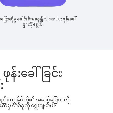
ြောဆိုမှု ခေါင်းစီးမှနေ၍ “Viber Out ဖုန်းခေါ်
မှု” ကို ရွေးပါ
ဖုန်းခေါ်ခြင်း
း
ါသည်။ ကျွန်ုပ်တို့၏ အဆင်ပြေသလို
းထဲမှ တစ်ခုကို ရွေးချယ်ပါ-