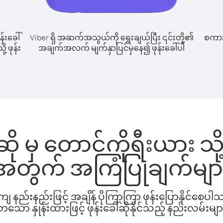
န်းခေါ်
Viber ရှိ အဆက်အသွယ်ကို ရွေးချယ်ပြီး ၎င်းတို့၏
စကားပ
့ ဖုန်း
အချက်အလက် မျက်နှာပြင်မှနေ၍ ဖုန်းခေါ်ပါ
 မှ တောင်ကိုရီးယား သို့ 
အတွက် အကြံပြုချက်မျာ
နည်းနည်းဖြင့် အချိန် ပိုကြာကြာ ဖုန်းပြောနိုင်စေပ
ော နှုန်းထားဖြင့် ဖုန်းခေါ်ဆိုနိုင်သည့် နည်းလမ်းမျာ