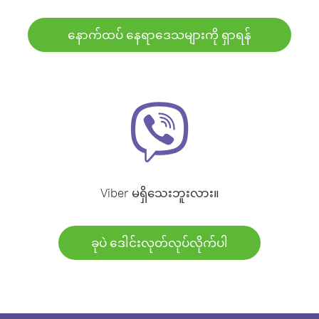
နောက်ထပ် နေရာဒေသများကို ရှာရန်
Viber မရှိသေးဘူးလား။
ခုပဲ ဒေါင်းလုတ်လုပ်လိုက်ပါ