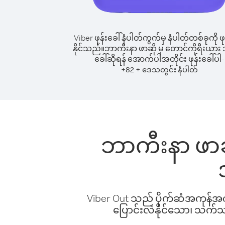
Viber ဖုန်းခေါ်နံပါတ်ကွက်မှ နံပါတ်တစ်ခုကို ဖု
နိုင်သည်။
ဘာကီးနာ ဖာဆို မှ တောင်ကိုရီးယား သို
ခေါ်ဆိုရန် အောက်ပါအတိုင်း ဖုန်းခေါ်ပါ-
+
+
82
ဒေသတွင်း နံပါတ်
ဘာကီးနာ ဖာဆို
Viber Out သည် ပိုက်ဆံအကုန်အကျ 
ပြောင်းလဲနိုင်သော၊ သက်သာသ