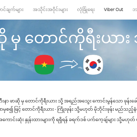
ာင်ချက်များ
အသိုင်းအဝိုင်းများ
လုံခြုံရေး
Viber Out
ဘ
မှ တောင်ကိုရီးယား သို့ 
းနာ ဖာဆို မှ တောင်ကိုရီးယား သို့ အရည်အသွေး ကောင်းမွန်သော ဖုန်းခေါ်ဆ
စ၍ ဖြင့် တောင်ကိုရီးယား - ကြိုးဖုန်း သို့မဟုတ် မိုဘိုင်းဖုန်း မည်သည့်နံပ
ာင်းဆုံး နှုန်းထားများကို ရရှိရန် ခရက်ဒစ် ပက်ကေ့ချ်များ သို့မဟုတ် ဖ