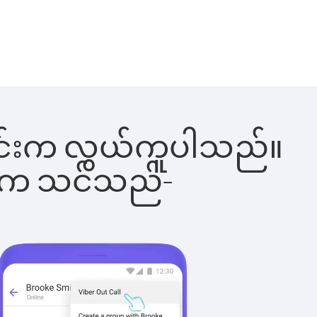
ါ်ခြင်းက လွယ်ကူပါသည်။
ိပါက သင်သည်-