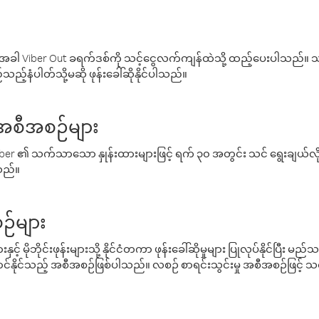
ါ Viber Out ခရက်ဒစ်ကို သင့်ငွေလက်ကျန်ထဲသို့ ထည့်ပေးပါသည်။ သင
ည့်နံပါတ်သို့မဆို ဖုန်းခေါ်ဆိုနိုင်ပါသည်။
် အစီအစဉ်များ
် Viber ၏ သက်သာသော နှုန်းထားများဖြင့် ရက် ၃၀ အတွင်း သင် ရွေးချယ်
်သည်။
ဉ်များ
့် မိုဘိုင်းဖုန်းများသို့ နိုင်ငံတကာ ဖုန်းခေါ်ဆိုမှုများ ပြုလုပ်နိုင်ပြီး
်နိုင်သည့် အစီအစဉ်ဖြစ်ပါသည်။ လစဉ် စာရင်းသွင်းမှု အစီအစဉ်ဖြင့်