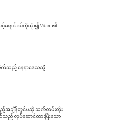
့်ခရက်ဒစ်ကိုသုံး၍ Viber ၏
လိုက်သည့် နေရာဒေသသို့
 မည်သည့်အချိန်တွင်မဆို သက်တမ်းတိုး
 သင်သည် လုပ်ဆောင်ထားပြီးသော