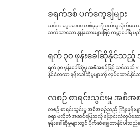
ခရက်ဒစ် ပက်ကေ့ချ်များ
သင်က ငွေပမာဏ တစ်ခုခုကို ဝယ်ယူလိုက်သောအခ
သက်သာသော နှုန်းထားများဖြင့် ကမ္ဘာပေါ်ရှိ မည်သ
ရက် ၃၀ ဖုန်းခေါ်ဆိုနိုင်သည့
ရက် ၃၀ ဖုန်းခေါ်ဆိုမှု အစီအစဉ်ဖြင့် သင်သည
နိုင်ငံတကာ ဖုန်းခေါ်ဆိုမှုများကို လုပ်ဆောင်နိုင
လစဉ် စာရင်းသွင်းမှု အစီအစ
လစဉ် စာရင်းသွင်းမှု အစီအစဉ်သည် ကြိုးဖုန်းများနှင
စရာ မလိုဘဲ အဆင်ပြေသလို ပြောင်းလဲလုပ်ဆောင
ဖုန်းခေါ်ဆိုမှုများတွင် ပိုက်ဆံချွေတာနိုင်ပါသည်။