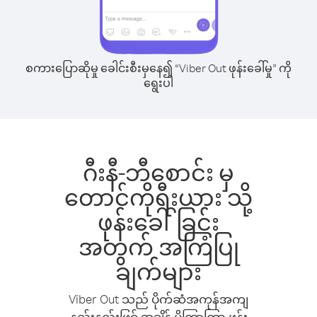
စကားပြောဆိုမှု ခေါင်းစီးမှနေ၍ “Viber Out ဖုန်းခေါ်မှု” ကို
ရွေးပါ
ဂီးနီ-ဘီစောင်း မှ
တောင်ကိုရီးယား သို့
ဖုန်းခေါ်ခြင်း
အတွက် အကြံပြု
ချက်များ
Viber Out သည် ပိုက်ဆံအကုန်အကျ
နည်းနည်းဖြင့် အချိန် ပိုကြာကြာ ဖုန်း