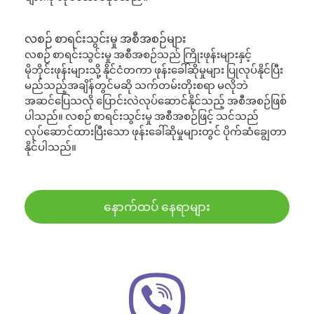
လစဉ် စာရင်းသွင်းမှု အစီအစဉ်များ
လစဉ် စာရင်းသွင်းမှု အစီအစဉ်သည် ကြိုးဖုန်းများနှင့်
မိုဘိုင်းဖုန်းများသို့ နိုင်ငံတကာ ဖုန်းခေါ်ဆိုမှုများ ပြုလုပ်နိုင်ပြီး
မည်သည့်အချိန်တွင်မဆို သက်တမ်းတိုးစရာ မလိုဘဲ
အဆင်ပြေသလို ပြောင်းလဲလုပ်ဆောင်နိုင်သည့် အစီအစဉ်ဖြစ်
ပါသည်။ လစဉ် စာရင်းသွင်းမှု အစီအစဉ်ဖြင့် သင်သည်
လုပ်ဆောင်ထားပြီးသော ဖုန်းခေါ်ဆိုမှုများတွင် ပိုက်ဆံချွေတာ
နိုင်ပါသည်။
နောက်ထပ် နေရာများ