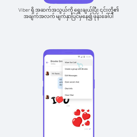
Viber ရှိ အဆက်အသွယ်ကို ရွေးချယ်ပြီး ၎င်းတို့၏
အချက်အလက် မျက်နှာပြင်မှနေ၍ ဖုန်းခေါ်ပါ