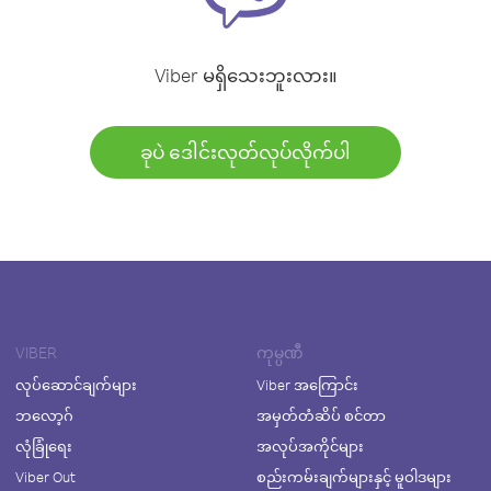
Viber မရှိသေးဘူးလား။
ခုပဲ ဒေါင်းလုတ်လုပ်လိုက်ပါ
VIBER
ကုမ္ပဏီ
လုပ်ဆောင်ချက်များ
Viber အကြောင်း
ဘလော့ဂ်
အမှတ်တံဆိပ် စင်တာ
လုံခြုံရေး
အလုပ်အကိုင်များ
Viber Out
စည်းကမ်းချက်များနှင့် မူဝါဒများ