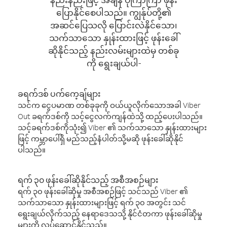
ပြောနိုင်စေပါသည်။ ကျွန်ုပ်တို့၏
အဆင်ပြေသလို ပြောင်းလဲနိုင်သော၊
သက်သာသော နှုန်းထားဖြင့် ဖုန်းခေါ်
ဆိုနိုင်သည့် နည်းလမ်းများထဲမှ တစ်ခု
ကို ရွေးချယ်ပါ-
ခရက်ဒစ် ပက်ကေ့ချ်များ
သင်က ငွေပမာဏ တစ်ခုခုကို ဝယ်ယူလိုက်သောအခါ Viber
Out ခရက်ဒစ်ကို သင့်ငွေလက်ကျန်ထဲသို့ ထည့်ပေးပါသည်။
သင့်ခရက်ဒစ်ကိုသုံး၍ Viber ၏ သက်သာသော နှုန်းထားများ
ဖြင့် ကမ္ဘာပေါ်ရှိ မည်သည့်နံပါတ်သို့မဆို ဖုန်းခေါ်ဆိုနိုင်
ပါသည်။
ရက် ၃၀ ဖုန်းခေါ်ဆိုနိုင်သည့် အစီအစဉ်များ
ရက် ၃၀ ဖုန်းခေါ်ဆိုမှု အစီအစဉ်ဖြင့် သင်သည် Viber ၏
သက်သာသော နှုန်းထားများဖြင့် ရက် ၃၀ အတွင်း သင်
ရွေးချယ်လိုက်သည့် နေရာဒေသသို့ နိုင်ငံတကာ ဖုန်းခေါ်ဆိုမှု
များကို လုပ်ဆောင်နိုင်သည်။