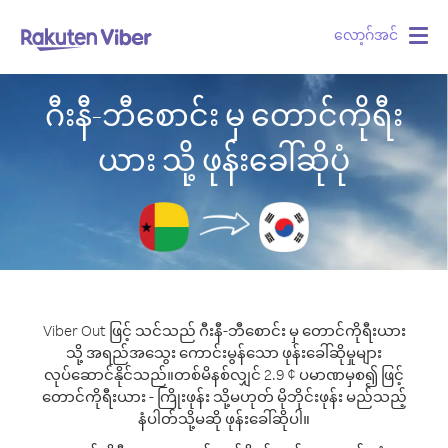
လော့ဂ်အင်
Togg
navig
ဂီးနီ-ဘီစောင်း မှ တောင်ကိုရီး
ယား သို့ ဖုန်းခေါ်ဆိုပုံ
Viber Out ဖြင့် သင်သည် ဂီးနီ-ဘီစောင်း မှ တောင်ကိုရီးယား
သို့ အရည်အသွေး ကောင်းမွန်သော ဖုန်းခေါ်ဆိုမှုများ
လုပ်ဆောင်နိုင်သည်။
တစ်မိနစ်လျှင် 2.9 ¢ ပမာဏမှစ၍ ဖြင့်
တောင်ကိုရီးယား - ကြိုးဖုန်း သို့မဟုတ် မိုဘိုင်းဖုန်း မည်သည့်
နံပါတ်သို့မဆို ဖုန်းခေါ်ဆိုပါ။