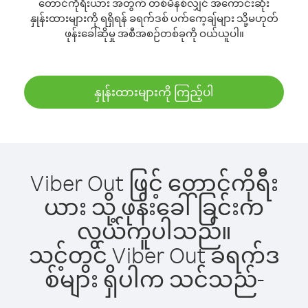
တောင်ကိုရီးယား အတွက် တစ်မိနစ်လျှင် အကောင်းဆုံး
နှုန်းထားများကို ရရှိရန် ခရက်ဒစ် ပက်ကေ့ချ်များ သို့မဟုတ်
ဖုန်းခေါ်ဆိုမှု အစီအစဉ်တစ်ခုကို ဝယ်ယူပါ။
နှုန်းထားများကို ကြည့်ပါ
Viber Out ဖြင့် တောင်ကိုရီး
ယား သို့ ဖုန်းခေါ်ခြင်းက
လွယ်ကူပါသည်။
သင့်တွင် Viber Out ခရက်ဒ
စ်များ ရှိပါက သင်သည်-