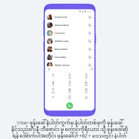
Viber ဖုန်းခေါ်နံပါတ်ကွက်မှ နံပါတ်တစ်ခုကို ဖုန်းခေါ်
နိုင်သည်။
ဂီးနီ-ဘီစောင်း မှ တောင်ကိုရီးယား သို့ ဖုန်းခေါ်ဆို
ရန် အောက်ပါအတိုင်း ဖုန်းခေါ်ပါ-
+
+
82
ဒေသတွင်း နံပါတ်