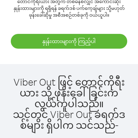
တောင်ကိုရီးယား အတွက် တစ်မိနစ်လျှင် အကောင်းဆုံး
နှုန်းထားများကို ရရှိရန် ခရက်ဒစ် ပက်ကေ့ချ်များ သို့မဟုတ်
ဖုန်းခေါ်ဆိုမှု အစီအစဉ်တစ်ခုကို ဝယ်ယူပါ။
နှုန်းထားများကို ကြည့်ပါ
Viber Out ဖြင့် တောင်ကိုရီး
ယား သို့ ဖုန်းခေါ်ခြင်းက
လွယ်ကူပါသည်။
သင့်တွင် Viber Out ခရက်ဒ
စ်များ ရှိပါက သင်သည်-