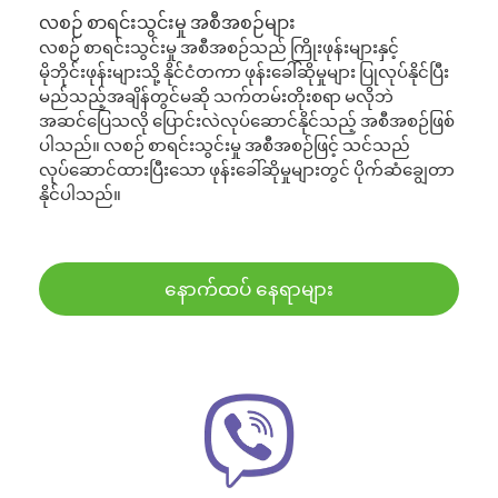
လစဉ် စာရင်းသွင်းမှု အစီအစဉ်များ
လစဉ် စာရင်းသွင်းမှု အစီအစဉ်သည် ကြိုးဖုန်းများနှင့်
မိုဘိုင်းဖုန်းများသို့ နိုင်ငံတကာ ဖုန်းခေါ်ဆိုမှုများ ပြုလုပ်နိုင်ပြီး
မည်သည့်အချိန်တွင်မဆို သက်တမ်းတိုးစရာ မလိုဘဲ
အဆင်ပြေသလို ပြောင်းလဲလုပ်ဆောင်နိုင်သည့် အစီအစဉ်ဖြစ်
ပါသည်။ လစဉ် စာရင်းသွင်းမှု အစီအစဉ်ဖြင့် သင်သည်
လုပ်ဆောင်ထားပြီးသော ဖုန်းခေါ်ဆိုမှုများတွင် ပိုက်ဆံချွေတာ
နိုင်ပါသည်။
နောက်ထပ် နေရာများ