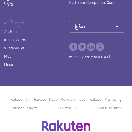
ပံ့ပိုးမှု
Customer Complaints Code
ဒေါင်းလုတ်
မြန်မာ
Android
iPhone & iPad
Windows PC
Mac
©
2026
Viber Media S.à r.l.
Linux
Rakuten Viki
Rakuten Kobo
Rakuten Travel
Rakuten Marketing
Rakuten Insight
Rakuten TV
About Rakuten