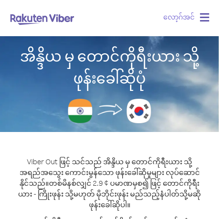
လော့ဂ်အင်
Togg
navig
အိန္ဒိယ မှ တောင်ကိုရီးယား သို့
ဖုန်းခေါ်ဆိုပုံ
Viber Out ဖြင့် သင်သည် အိန္ဒိယ မှ တောင်ကိုရီးယား သို့
အရည်အသွေး ကောင်းမွန်သော ဖုန်းခေါ်ဆိုမှုများ လုပ်ဆောင်
နိုင်သည်။
တစ်မိနစ်လျှင် 2.9 ¢ ပမာဏမှစ၍ ဖြင့် တောင်ကိုရီး
ယား - ကြိုးဖုန်း သို့မဟုတ် မိုဘိုင်းဖုန်း မည်သည့်နံပါတ်သို့မဆို
ဖုန်းခေါ်ဆိုပါ။