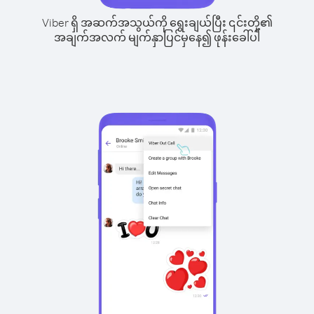
Viber ရှိ အဆက်အသွယ်ကို ရွေးချယ်ပြီး ၎င်းတို့၏
အချက်အလက် မျက်နှာပြင်မှနေ၍ ဖုန်းခေါ်ပါ