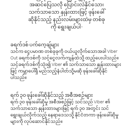
အဆင်ပြေသလို ပြောင်းလဲနိုင်သော၊
သက်သာသော နှုန်းထားဖြင့် ဖုန်းခေါ်
ဆိုနိုင်သည့် နည်းလမ်းများထဲမှ တစ်ခု
ကို ရွေးချယ်ပါ-
ခရက်ဒစ် ပက်ကေ့ချ်များ
သင်က ငွေပမာဏ တစ်ခုခုကို ဝယ်ယူလိုက်သောအခါ Viber
Out ခရက်ဒစ်ကို သင့်ငွေလက်ကျန်ထဲသို့ ထည့်ပေးပါသည်။
သင့်ခရက်ဒစ်ကိုသုံး၍ Viber ၏ သက်သာသော နှုန်းထားများ
ဖြင့် ကမ္ဘာပေါ်ရှိ မည်သည့်နံပါတ်သို့မဆို ဖုန်းခေါ်ဆိုနိုင်
ပါသည်။
ရက် ၃၀ ဖုန်းခေါ်ဆိုနိုင်သည့် အစီအစဉ်များ
ရက် ၃၀ ဖုန်းခေါ်ဆိုမှု အစီအစဉ်ဖြင့် သင်သည် Viber ၏
သက်သာသော နှုန်းထားများဖြင့် ရက် ၃၀ အတွင်း သင်
ရွေးချယ်လိုက်သည့် နေရာဒေသသို့ နိုင်ငံတကာ ဖုန်းခေါ်ဆိုမှု
များကို လုပ်ဆောင်နိုင်သည်။