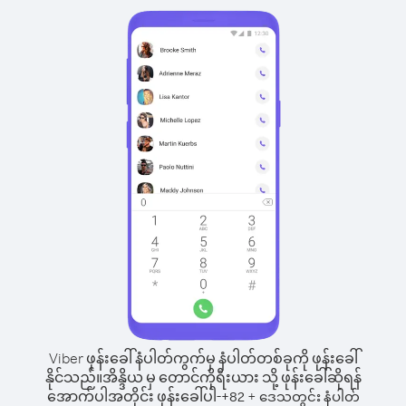
Viber ဖုန်းခေါ်နံပါတ်ကွက်မှ နံပါတ်တစ်ခုကို ဖုန်းခေါ်
နိုင်သည်။
အိန္ဒိယ မှ တောင်ကိုရီးယား သို့ ဖုန်းခေါ်ဆိုရန်
အောက်ပါအတိုင်း ဖုန်းခေါ်ပါ-
+
+
82
ဒေသတွင်း နံပါတ်