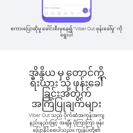
စကားပြောဆိုမှု ခေါင်းစီးမှနေ၍ “Viber Out ဖုန်းခေါ်မှု” ကို
ရွေးပါ
အိန္ဒိယ မှ တောင်ကို
ရီးယား သို့ ဖုန်းခေါ်
ခြင်းအတွက်
အကြံပြုချက်များ
Viber Out သည် ပိုက်ဆံအကုန်အကျ
နည်းနည်းဖြင့် အချိန် ပိုကြာကြာ ဖုန်း
ပြောနိုင်စေပါသည်။ ကျွန်ုပ်တို့၏