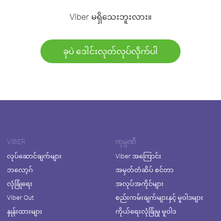
Viber မရှိသေးဘူးလား။
ခုပဲ ဒေါင်းလုတ်လုပ်လိုက်ပါ
VIBER
ကုမ္ပဏီ
လုပ်ဆောင်ချက်များ
Viber အကြောင်း
ဘလော့ဂ်
အမှတ်တံဆိပ် စင်တာ
လုံခြုံရေး
အလုပ်အကိုင်များ
Viber Out
စည်းကမ်းချက်များနှင့် မူဝါဒများ
နှုန်းထားများ
ကိုယ်ရေးလုံခြုံမှု မူဝါဒ