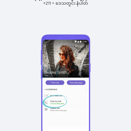
+
+
211
ဒေသတွင်း နံပါတ်