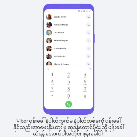
Viber ဖုန်းခေါ်နံပါတ်ကွက်မှ နံပါတ်တစ်ခုကို ဖုန်းခေါ်
နိုင်သည်။
အာမေးနီးယား မှ ဆူဒန်တောင်ပိုင်း သို့ ဖုန်းခေါ်
ဆိုရန် အောက်ပါအတိုင်း ဖုန်းခေါ်ပါ-