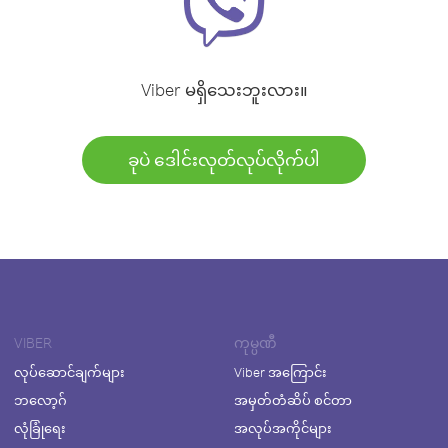
Viber မရှိသေးဘူးလား။
ခုပဲ ဒေါင်းလုတ်လုပ်လိုက်ပါ
VIBER
ကုမ္ပဏီ
လုပ်ဆောင်ချက်များ
Viber အကြောင်း
ဘလော့ဂ်
အမှတ်တံဆိပ် စင်တာ
လုံခြုံရေး
အလုပ်အကိုင်များ