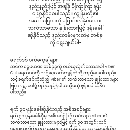
နည်းနည်းဖြင့် အချိန် ပိုကြာကြာ ဖုန်း
ပြောနိုင်စေပါသည်။ ကျွန်ုပ်တို့၏
အဆင်ပြေသလို ပြောင်းလဲနိုင်သော၊
သက်သာသော နှုန်းထားဖြင့် ဖုန်းခေါ်
ဆိုနိုင်သည့် နည်းလမ်းများထဲမှ တစ်ခု
ကို ရွေးချယ်ပါ-
ခရက်ဒစ် ပက်ကေ့ချ်များ
သင်က ငွေပမာဏ တစ်ခုခုကို ဝယ်ယူလိုက်သောအခါ Viber
Out ခရက်ဒစ်ကို သင့်ငွေလက်ကျန်ထဲသို့ ထည့်ပေးပါသည်။
သင့်ခရက်ဒစ်ကိုသုံး၍ Viber ၏ သက်သာသော နှုန်းထားများ
ဖြင့် ကမ္ဘာပေါ်ရှိ မည်သည့်နံပါတ်သို့မဆို ဖုန်းခေါ်ဆိုနိုင်
ပါသည်။
ရက် ၃၀ ဖုန်းခေါ်ဆိုနိုင်သည့် အစီအစဉ်များ
ရက် ၃၀ ဖုန်းခေါ်ဆိုမှု အစီအစဉ်ဖြင့် သင်သည် Viber ၏
သက်သာသော နှုန်းထားများဖြင့် ရက် ၃၀ အတွင်း သင်
ရွေးချယ်လိုက်သည့် နေရာဒေသသို့ နိုင်ငံတကာ ဖုန်းခေါ်ဆိုမှု