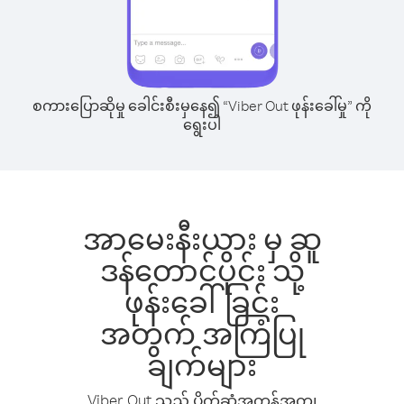
စကားပြောဆိုမှု ခေါင်းစီးမှနေ၍ “Viber Out ဖုန်းခေါ်မှု” ကို
ရွေးပါ
အာမေးနီးယား မှ ဆူ
ဒန်တောင်ပိုင်း သို့
ဖုန်းခေါ်ခြင်း
အတွက် အကြံပြု
ချက်များ
Viber Out သည် ပိုက်ဆံအကုန်အကျ