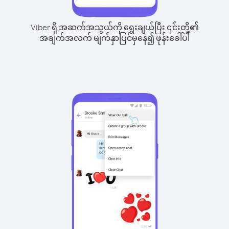
Viber ရှိ အဆက်အသွယ်ကို ရွေးချယ်ပြီး ၎င်းတို့၏
အချက်အလက် မျက်နှာပြင်မှနေ၍ ဖုန်းခေါ်ပါ