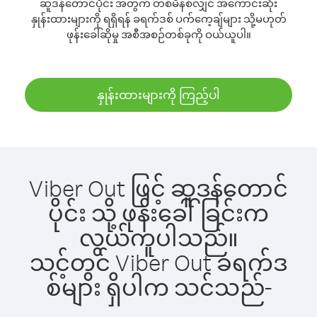
ဆူဒန်တောင်ပိုင်း အတွက် တစ်မိနစ်လျှင် အကောင်းဆုံး
နှုန်းထားများကို ရရှိရန် ခရက်ဒစ် ပက်ကေ့ချ်များ သို့မဟုတ်
ဖုန်းခေါ်ဆိုမှု အစီအစဉ်တစ်ခုကို ဝယ်ယူပါ။
နှုန်းထားများကို ကြည့်ပါ
Viber Out ဖြင့် ဆူဒန်တောင်
ပိုင်း သို့ ဖုန်းခေါ်ခြင်းက
လွယ်ကူပါသည်။
သင့်တွင် Viber Out ခရက်ဒ
စ်များ ရှိပါက သင်သည်-