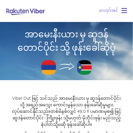
လော့ဂ်အင်
Togg
navig
အာမေးနီးယား မှ ဆူဒန်
တောင်ပိုင်း သို့ ဖုန်းခေါ်ဆိုပုံ
Viber Out ဖြင့် သင်သည် အာမေးနီးယား မှ ဆူဒန်တောင်ပိုင်း
သို့ အရည်အသွေး ကောင်းမွန်သော ဖုန်းခေါ်ဆိုမှုများ
လုပ်ဆောင်နိုင်သည်။
တစ်မိနစ်လျှင် 49.0 ¢ ပမာဏမှစ၍ ဖြင့်
ဆူဒန်တောင်ပိုင်း - ကြိုးဖုန်း သို့မဟုတ် မိုဘိုင်းဖုန်း မည်သည့်
နံပါတ်သို့မဆို ဖုန်းခေါ်ဆိုပါ။