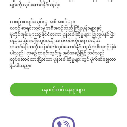
များကို လုပ်ဆောင်နိုင်သည်။
လစဉ် စာရင်းသွင်းမှု အစီအစဉ်များ
လစဉ် စာရင်းသွင်းမှု အစီအစဉ်သည် ကြိုးဖုန်းများနှင့်
မိုဘိုင်းဖုန်းများသို့ နိုင်ငံတကာ ဖုန်းခေါ်ဆိုမှုများ ပြုလုပ်နိုင်ပြီး
မည်သည့်အချိန်တွင်မဆို သက်တမ်းတိုးစရာ မလိုဘဲ
အဆင်ပြေသလို ပြောင်းလဲလုပ်ဆောင်နိုင်သည့် အစီအစဉ်ဖြစ်
ပါသည်။ လစဉ် စာရင်းသွင်းမှု အစီအစဉ်ဖြင့် သင်သည်
လုပ်ဆောင်ထားပြီးသော ဖုန်းခေါ်ဆိုမှုများတွင် ပိုက်ဆံချွေတာ
နိုင်ပါသည်။
နောက်ထပ် နေရာများ