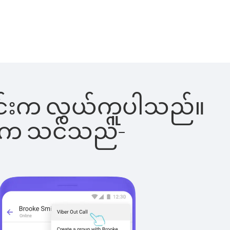
ေါ်ခြင်းက လွယ်ကူပါသည်။
ိပါက သင်သည်-