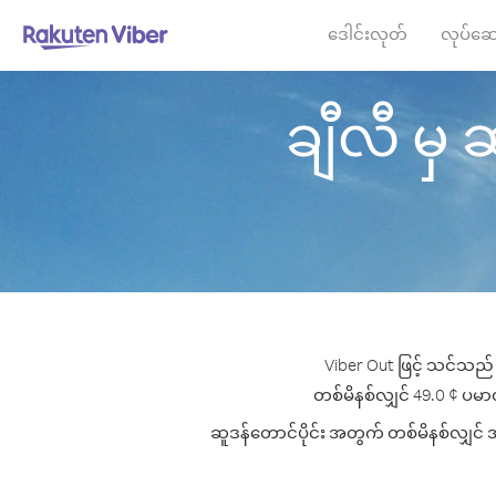
ဒေါင်းလုတ်
လုပ်ဆေ
ချီလီ မှ ဆ
Viber Out ဖြင့် သင်သည် 
တစ်မိနစ်လျှင် 49.0 ¢ ပမာဏမှ
ဆူဒန်တောင်ပိုင်း အတွက် တစ်မိနစ်လျှင် အက