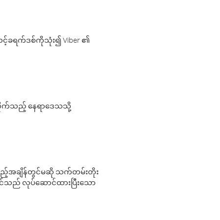
့်ခရက်ဒစ်ကိုသုံး၍ Viber ၏
လိုက်သည့် နေရာဒေသသို့
 မည်သည့်အချိန်တွင်မဆို သက်တမ်းတိုး
 သင်သည် လုပ်ဆောင်ထားပြီးသော