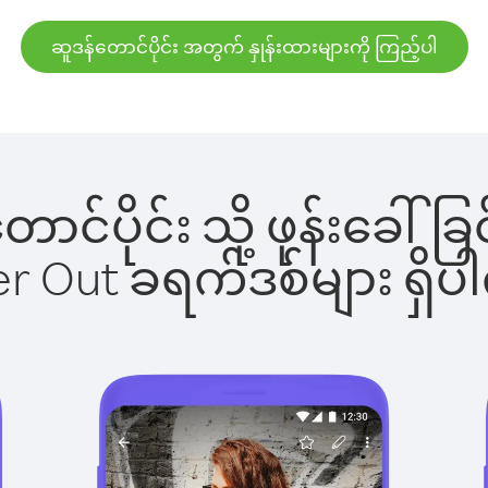
ဆူဒန်တောင်ပိုင်း အတွက် နှုန်းထားများကို ကြည့်ပါ
တောင်ပိုင်း သို့ ဖုန်းခ
ber Out ခရက်ဒစ်များ ရှ