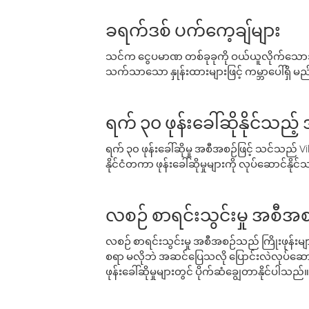
ခရက်ဒစ် ပက်ကေ့ချ်များ
သင်က ငွေပမာဏ တစ်ခုခုကို ဝယ်ယူလိုက်သောအခ
သက်သာသော နှုန်းထားများဖြင့် ကမ္ဘာပေါ်ရှိ မည်သ
ရက် ၃၀ ဖုန်းခေါ်ဆိုနိုင်သည့
ရက် ၃၀ ဖုန်းခေါ်ဆိုမှု အစီအစဉ်ဖြင့် သင်သည
နိုင်ငံတကာ ဖုန်းခေါ်ဆိုမှုများကို လုပ်ဆောင်နိုင
လစဉ် စာရင်းသွင်းမှု အစီအစ
လစဉ် စာရင်းသွင်းမှု အစီအစဉ်သည် ကြိုးဖုန်းများနှင
စရာ မလိုဘဲ အဆင်ပြေသလို ပြောင်းလဲလုပ်ဆောင
ဖုန်းခေါ်ဆိုမှုများတွင် ပိုက်ဆံချွေတာနိုင်ပါသည်။