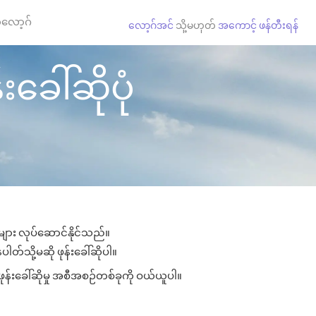
လော့ဂ်
လော့ဂ်အင်
သို့မဟုတ်
အကောင့် ဖန်တီးရန်
းခေါ်ဆိုပုံ
ုများ လုပ်ဆောင်နိုင်သည်။
ပါတ်သို့မဆို ဖုန်းခေါ်ဆိုပါ။
ဖုန်းခေါ်ဆိုမှု အစီအစဉ်တစ်ခုကို ဝယ်ယူပါ။