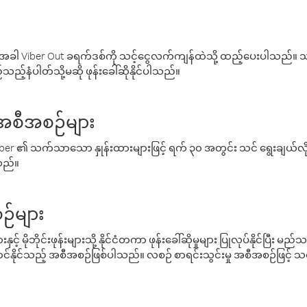
ါ Viber Out ခရက်ဒစ်ကို သင့်ငွေလက်ကျန်ထဲသို့ ထည့်ပေးပါသည်။ သင
ည့်နံပါတ်သို့မဆို ဖုန်းခေါ်ဆိုနိုင်ပါသည်။
် အစီအစဉ်များ
် Viber ၏ သက်သာသော နှုန်းထားများဖြင့် ရက် ၃၀ အတွင်း သင် ရွေးချယ်
်သည်။
ဉ်များ
့် မိုဘိုင်းဖုန်းများသို့ နိုင်ငံတကာ ဖုန်းခေါ်ဆိုမှုများ ပြုလုပ်နိုင်ပြီး
်နိုင်သည့် အစီအစဉ်ဖြစ်ပါသည်။ လစဉ် စာရင်းသွင်းမှု အစီအစဉ်ဖြင့်