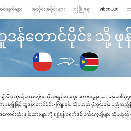
ာင်ချက်များ
အသိုင်းအဝိုင်းများ
လုံခြုံရေး
Viber Out
ဘ
ူဒန်တောင်ပိုင်း သို့ ဖုန်
ချီလီ မှ ဆူဒန်တောင်ပိုင်း သို့ အရည်အသွေး ကောင်းမွန်သော ဖုန်းခေါ်ဆိုမှ
စ၍ ဖြင့် ဆူဒန်တောင်ပိုင်း - ကြိုးဖုန်း သို့မဟုတ် မိုဘိုင်းဖုန်း မည်သည့်နံ
ောင်းဆုံး နှုန်းထားများကို ရရှိရန် ခရက်ဒစ် ပက်ကေ့ချ်များ သို့မဟုတ် 