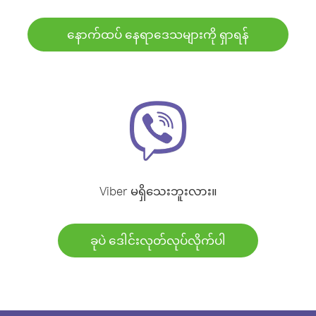
နောက်ထပ် နေရာဒေသများကို ရှာရန်
Viber မရှိသေးဘူးလား။
ခုပဲ ဒေါင်းလုတ်လုပ်လိုက်ပါ