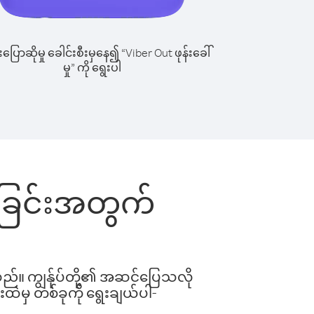
ြောဆိုမှု ခေါင်းစီးမှနေ၍ “Viber Out ဖုန်းခေါ်
မှု” ကို ရွေးပါ
ေါ်ခြင်းအတွက်
ါသည်။ ကျွန်ုပ်တို့၏ အဆင်ပြေသလို
းထဲမှ တစ်ခုကို ရွေးချယ်ပါ-