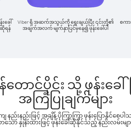
န်းခေါ်
Viber ရှိ အဆက်အသွယ်ကို ရွေးချယ်ပြီး ၎င်းတို့၏
စကားပ
်ဆိုရန်
အချက်အလက် မျက်နှာပြင်မှနေ၍ ဖုန်းခေါ်ပါ
န်တောင်ပိုင်း သို့ ဖုန်းခ
အကြံပြုချက်များ
နည်းနည်းဖြင့် အချိန် ပိုကြာကြာ ဖုန်းပြောနိုင်စေပ
ော နှုန်းထားဖြင့် ဖုန်းခေါ်ဆိုနိုင်သည့် နည်းလမ်းမျာ