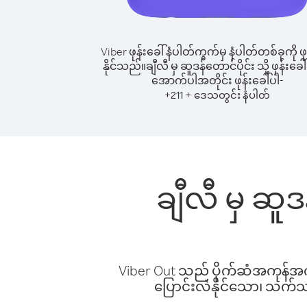
Viber ဖုန်းခေါ်နံပါတ်ကွက်မှ နံပါတ်တစ်ခုကို ဖု
နိုင်သည်။
ချီလီ မှ ဆူဒန်တောင်ပိုင်း သို့ ဖုန်းခေါ
အောက်ပါအတိုင်း ဖုန်းခေါ်ပါ-
+
+
211
ဒေသတွင်း နံပါတ်
ချီလီ မှ ဆူဒ
Viber Out သည် ပိုက်ဆံအကုန်အကျ 
ပြောင်းလဲနိုင်သော၊ သက်သာသ