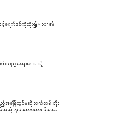
့်ခရက်ဒစ်ကိုသုံး၍ Viber ၏
လိုက်သည့် နေရာဒေသသို့
 မည်သည့်အချိန်တွင်မဆို သက်တမ်းတိုး
 သင်သည် လုပ်ဆောင်ထားပြီးသော