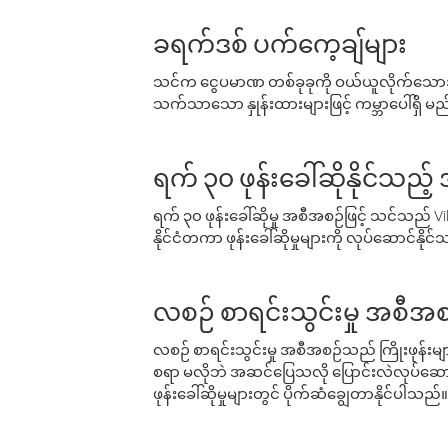
ခရက်ဒစ် ပက်ကေ့ချ်များ
သင်က ငွေပမာဏ တစ်ခုခုကို ဝယ်ယူလိုက်သောအခ
သက်သာသော နှုန်းထားများဖြင့် ကမ္ဘာပေါ်ရှိ မည်သ
ရက် ၃၀ ဖုန်းခေါ်ဆိုနိုင်သည့
ရက် ၃၀ ဖုန်းခေါ်ဆိုမှု အစီအစဉ်ဖြင့် သင်သည
နိုင်ငံတကာ ဖုန်းခေါ်ဆိုမှုများကို လုပ်ဆောင်နိုင
လစဉ် စာရင်းသွင်းမှု အစီအစ
လစဉ် စာရင်းသွင်းမှု အစီအစဉ်သည် ကြိုးဖုန်းများနှင
စရာ မလိုဘဲ အဆင်ပြေသလို ပြောင်းလဲလုပ်ဆောင
ဖုန်းခေါ်ဆိုမှုများတွင် ပိုက်ဆံချွေတာနိုင်ပါသည်။