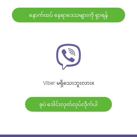
နောက်ထပ် နေရာဒေသများကို ရှာရန်
Viber မရှိသေးဘူးလား။
ခုပဲ ဒေါင်းလုတ်လုပ်လိုက်ပါ