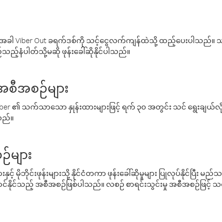
ါ Viber Out ခရက်ဒစ်ကို သင့်ငွေလက်ကျန်ထဲသို့ ထည့်ပေးပါသည်။ သင
ည့်နံပါတ်သို့မဆို ဖုန်းခေါ်ဆိုနိုင်ပါသည်။
် အစီအစဉ်များ
် Viber ၏ သက်သာသော နှုန်းထားများဖြင့် ရက် ၃၀ အတွင်း သင် ရွေးချယ်
်သည်။
ဉ်များ
့် မိုဘိုင်းဖုန်းများသို့ နိုင်ငံတကာ ဖုန်းခေါ်ဆိုမှုများ ပြုလုပ်နိုင်ပြီး
်နိုင်သည့် အစီအစဉ်ဖြစ်ပါသည်။ လစဉ် စာရင်းသွင်းမှု အစီအစဉ်ဖြင့်