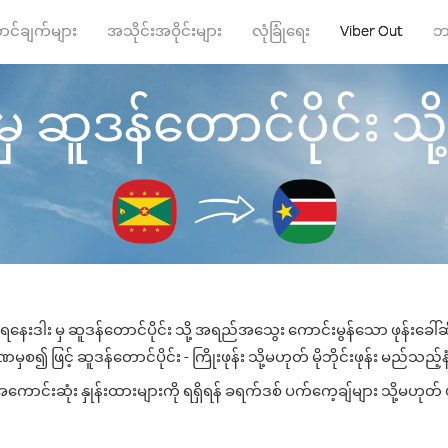
ာင်ချက်များ
အသိုင်းအဝိုင်းများ
လုံခြုံရေး
Viber Out
ဘ
ဆူဒန်တောင်ပိုင်း သို့ ဖ
နေးဒါး မှ ဆူဒန်တောင်ပိုင်း သို့ အရည်အသွေး ကောင်းမွန်သော ဖုန်းခေါ်ဆိ
စ၍ ဖြင့် ဆူဒန်တောင်ပိုင်း - ကြိုးဖုန်း သို့မဟုတ် မိုဘိုင်းဖုန်း မည်သည့်နံ
ောင်းဆုံး နှုန်းထားများကို ရရှိရန် ခရက်ဒစ် ပက်ကေ့ချ်များ သို့မဟုတ် 