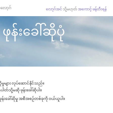
လော့ဂ်
လော့ဂ်အင်
သို့မဟုတ်
အကောင့် ဖန်တီးရန်
ုန်းခေါ်ဆိုပုံ
ုမှုများ လုပ်ဆောင်နိုင်သည်။
ပါတ်သို့မဆို ဖုန်းခေါ်ဆိုပါ။
ဖုန်းခေါ်ဆိုမှု အစီအစဉ်တစ်ခုကို ဝယ်ယူပါ။