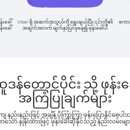
န်းခေါ်
Viber ရှိ အဆက်အသွယ်ကို ရွေးချယ်ပြီး ၎င်းတို့၏
စကားပ
န်းခေါ်
အချက်အလက် မျက်နှာပြင်မှနေ၍ ဖုန်းခေါ်ပါ
ူဒန်တောင်ပိုင်း သို့ ဖုန်
အကြံပြုချက်များ
နည်းနည်းဖြင့် အချိန် ပိုကြာကြာ ဖုန်းပြောနိုင်စေပ
ော နှုန်းထားဖြင့် ဖုန်းခေါ်ဆိုနိုင်သည့် နည်းလမ်းမျာ