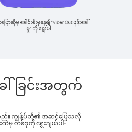
ြောဆိုမှု ခေါင်းစီးမှနေ၍ “Viber Out ဖုန်းခေါ်
မှု” ကို ရွေးပါ
းခေါ်ခြင်းအတွက်
ါသည်။ ကျွန်ုပ်တို့၏ အဆင်ပြေသလို
းထဲမှ တစ်ခုကို ရွေးချယ်ပါ-