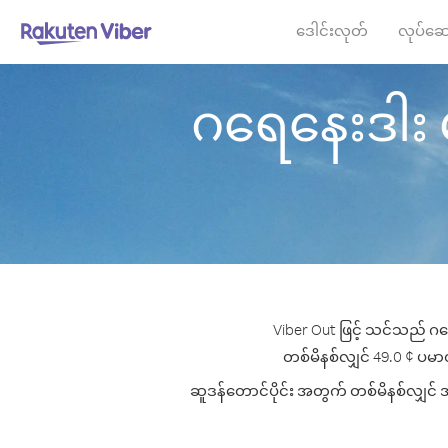
ဒေါင်းလုတ်
လုပ်ဆေ
ဂရေနေးဒါး မှ 
Viber Out ဖြင့် သင်သည် ဂရေ
တစ်မိနစ်လျှင် 49.0 ¢ ပမာဏမှ
ဆူဒန်တောင်ပိုင်း အတွက် တစ်မိနစ်လျှင် အက