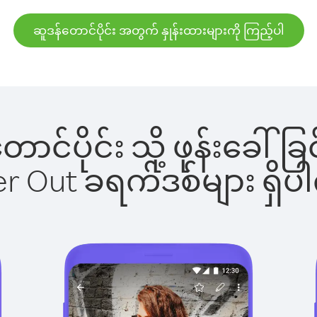
ဆူဒန်တောင်ပိုင်း အတွက် နှုန်းထားများကို ကြည့်ပါ
တောင်ပိုင်း သို့ ဖုန်းခ
ber Out ခရက်ဒစ်များ ရှ