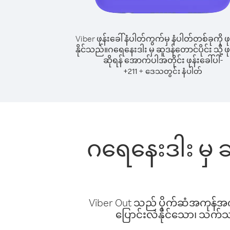
Viber ဖုန်းခေါ်နံပါတ်ကွက်မှ နံပါတ်တစ်ခုကို ဖု
နိုင်သည်။
ဂရေနေးဒါး မှ ဆူဒန်တောင်ပိုင်း သို့ ဖု
ဆိုရန် အောက်ပါအတိုင်း ဖုန်းခေါ်ပါ-
+
+
211
ဒေသတွင်း နံပါတ်
ဂရေနေးဒါး မှ ဆ
Viber Out သည် ပိုက်ဆံအကုန်အကျ 
ပြောင်းလဲနိုင်သော၊ သက်သာသ