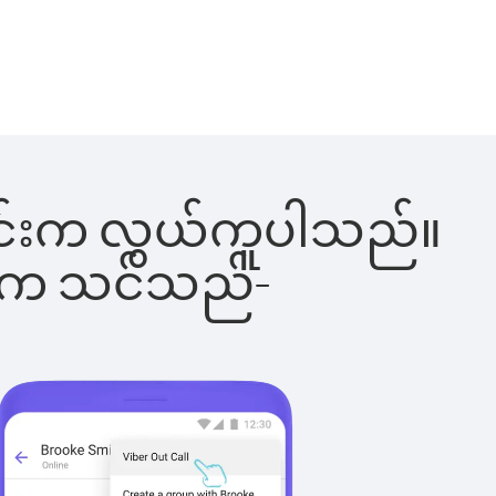
ေါ်ခြင်းက လွယ်ကူပါသည်။
ိပါက သင်သည်-