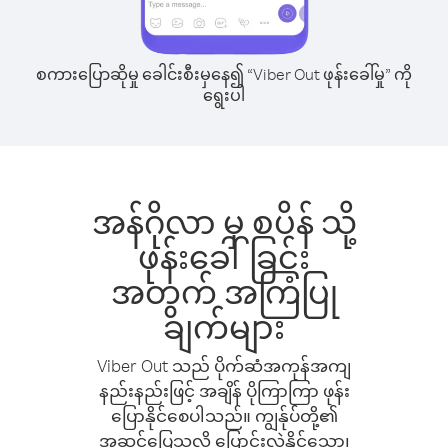
စကားပြောဆိုမှု ခေါင်းစီးမှနေ၍ “Viber Out ဖုန်းခေါ်မှု” ကို
ရွေးပါ
အန်ဂိုလာ မှ စပိန် သို့
ဖုန်းခေါ်ခြင်း
အတွက် အကြံပြု
ချက်များ
Viber Out သည် ပိုက်ဆံအကုန်အကျ
နည်းနည်းဖြင့် အချိန် ပိုကြာကြာ ဖုန်း
ပြောနိုင်စေပါသည်။ ကျွန်ုပ်တို့၏
အဆင်ပြေသလို ပြောင်းလဲနိုင်သော၊