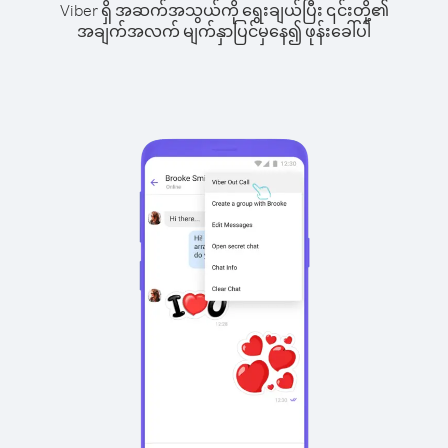
Viber ရှိ အဆက်အသွယ်ကို ရွေးချယ်ပြီး ၎င်းတို့၏
အချက်အလက် မျက်နှာပြင်မှနေ၍ ဖုန်းခေါ်ပါ