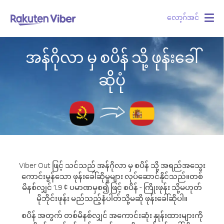
လော့ဂ်အင်
Togg
navig
အန်ဂိုလာ မှ စပိန် သို့ ဖုန်းခေါ်
ဆိုပုံ
Viber Out ဖြင့် သင်သည် အန်ဂိုလာ မှ စပိန် သို့ အရည်အသွေး
ကောင်းမွန်သော ဖုန်းခေါ်ဆိုမှုများ လုပ်ဆောင်နိုင်သည်။
တစ်
မိနစ်လျှင် 1.9 ¢ ပမာဏမှစ၍ ဖြင့် စပိန် - ကြိုးဖုန်း သို့မဟုတ်
မိုဘိုင်းဖုန်း မည်သည့်နံပါတ်သို့မဆို ဖုန်းခေါ်ဆိုပါ။
စပိန် အတွက် တစ်မိနစ်လျှင် အကောင်းဆုံး နှုန်းထားများကို