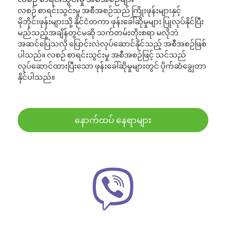
လစဉ် စာရင်းသွင်းမှု အစီအစဉ်သည် ကြိုးဖုန်းများနှင့်
မိုဘိုင်းဖုန်းများသို့ နိုင်ငံတကာ ဖုန်းခေါ်ဆိုမှုများ ပြုလုပ်နိုင်ပြီး
မည်သည့်အချိန်တွင်မဆို သက်တမ်းတိုးစရာ မလိုဘဲ
အဆင်ပြေသလို ပြောင်းလဲလုပ်ဆောင်နိုင်သည့် အစီအစဉ်ဖြစ်
ပါသည်။ လစဉ် စာရင်းသွင်းမှု အစီအစဉ်ဖြင့် သင်သည်
လုပ်ဆောင်ထားပြီးသော ဖုန်းခေါ်ဆိုမှုများတွင် ပိုက်ဆံချွေတာ
နိုင်ပါသည်။
နောက်ထပ် နေရာများ