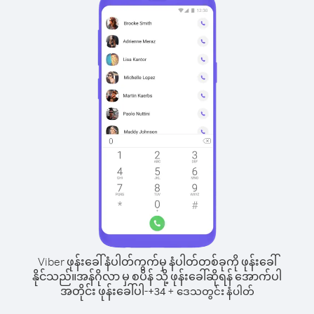
Viber ဖုန်းခေါ်နံပါတ်ကွက်မှ နံပါတ်တစ်ခုကို ဖုန်းခေါ်
နိုင်သည်။
အန်ဂိုလာ မှ စပိန် သို့ ဖုန်းခေါ်ဆိုရန် အောက်ပါ
အတိုင်း ဖုန်းခေါ်ပါ-
+
+
34
ဒေသတွင်း နံပါတ်