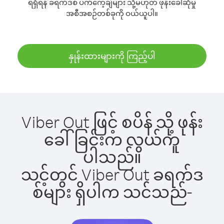
ရရှိရန် ခရက်ဒစ် ပက်ကေ့ချ်များ သို့မဟုတ် ဖုန်းခေါ်ဆိုမှု
အစီအစဉ်တစ်ခုကို ဝယ်ယူပါ။
နှုန်းထားများကို ကြည့်ပါ
Viber Out ဖြင့် စပိန် သို့ ဖုန်း
ခေါ်ခြင်းက လွယ်ကူ
ပါသည်။
သင့်တွင် Viber Out ခရက်ဒ
စ်များ ရှိပါက သင်သည်-