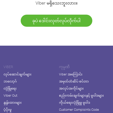
Viber မရှိသေးဘူးလား။
ခုပဲ ဒေါင်းလုတ်လုပ်လိုက်ပါ
VIBER
ကုမ္ပဏီ
လုပ်ဆောင်ချက်များ
Viber အကြောင်း
ဘလော့ဂ်
အမှတ်တံဆိပ် စင်တာ
လုံခြုံရေး
အလုပ်အကိုင်များ
Viber Out
စည်းကမ်းချက်များနှင့် မူဝါဒများ
နှုန်းထားများ
ကိုယ်ရေးလုံခြုံမှု မူဝါဒ
ပံ့ပိုးမှု
Customer Complaints Code