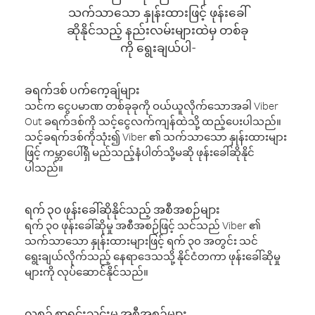
သက်သာသော နှုန်းထားဖြင့် ဖုန်းခေါ်
ဆိုနိုင်သည့် နည်းလမ်းများထဲမှ တစ်ခု
ကို ရွေးချယ်ပါ-
ခရက်ဒစ် ပက်ကေ့ချ်များ
သင်က ငွေပမာဏ တစ်ခုခုကို ဝယ်ယူလိုက်သောအခါ Viber
Out ခရက်ဒစ်ကို သင့်ငွေလက်ကျန်ထဲသို့ ထည့်ပေးပါသည်။
သင့်ခရက်ဒစ်ကိုသုံး၍ Viber ၏ သက်သာသော နှုန်းထားများ
ဖြင့် ကမ္ဘာပေါ်ရှိ မည်သည့်နံပါတ်သို့မဆို ဖုန်းခေါ်ဆိုနိုင်
ပါသည်။
ရက် ၃၀ ဖုန်းခေါ်ဆိုနိုင်သည့် အစီအစဉ်များ
ရက် ၃၀ ဖုန်းခေါ်ဆိုမှု အစီအစဉ်ဖြင့် သင်သည် Viber ၏
သက်သာသော နှုန်းထားများဖြင့် ရက် ၃၀ အတွင်း သင်
ရွေးချယ်လိုက်သည့် နေရာဒေသသို့ နိုင်ငံတကာ ဖုန်းခေါ်ဆိုမှု
များကို လုပ်ဆောင်နိုင်သည်။
လစဉ် စာရင်းသွင်းမှု အစီအစဉ်များ