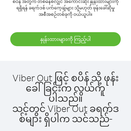
စပိန် အတွက် တစ်မိနစ်လျှင် အကောင်းဆုံး နှုန်းထားများကို
ရရှိရန် ခရက်ဒစ် ပက်ကေ့ချ်များ သို့မဟုတ် ဖုန်းခေါ်ဆိုမှု
အစီအစဉ်တစ်ခုကို ဝယ်ယူပါ။
နှုန်းထားများကို ကြည့်ပါ
Viber Out ဖြင့် စပိန် သို့ ဖုန်း
ခေါ်ခြင်းက လွယ်ကူ
ပါသည်။
သင့်တွင် Viber Out ခရက်ဒ
စ်များ ရှိပါက သင်သည်-