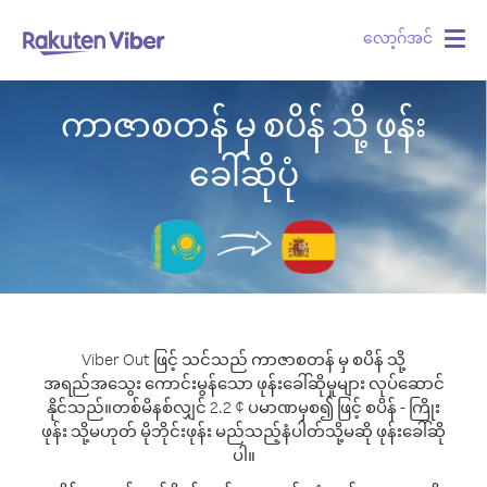
လော့ဂ်အင်
Togg
navig
ကာဇာစတန် မှ စပိန် သို့ ဖုန်း
ခေါ်ဆိုပုံ
Viber Out ဖြင့် သင်သည် ကာဇာစတန် မှ စပိန် သို့
အရည်အသွေး ကောင်းမွန်သော ဖုန်းခေါ်ဆိုမှုများ လုပ်ဆောင်
နိုင်သည်။
တစ်မိနစ်လျှင် 2.2 ¢ ပမာဏမှစ၍ ဖြင့် စပိန် - ကြိုး
ဖုန်း သို့မဟုတ် မိုဘိုင်းဖုန်း မည်သည့်နံပါတ်သို့မဆို ဖုန်းခေါ်ဆို
ပါ။