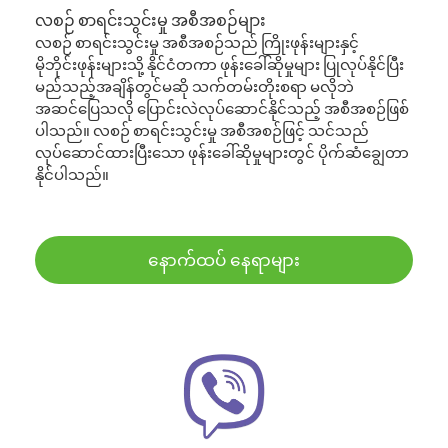
လစဉ် စာရင်းသွင်းမှု အစီအစဉ်များ
လစဉ် စာရင်းသွင်းမှု အစီအစဉ်သည် ကြိုးဖုန်းများနှင့်
မိုဘိုင်းဖုန်းများသို့ နိုင်ငံတကာ ဖုန်းခေါ်ဆိုမှုများ ပြုလုပ်နိုင်ပြီး
မည်သည့်အချိန်တွင်မဆို သက်တမ်းတိုးစရာ မလိုဘဲ
အဆင်ပြေသလို ပြောင်းလဲလုပ်ဆောင်နိုင်သည့် အစီအစဉ်ဖြစ်
ပါသည်။ လစဉ် စာရင်းသွင်းမှု အစီအစဉ်ဖြင့် သင်သည်
လုပ်ဆောင်ထားပြီးသော ဖုန်းခေါ်ဆိုမှုများတွင် ပိုက်ဆံချွေတာ
နိုင်ပါသည်။
နောက်ထပ် နေရာများ