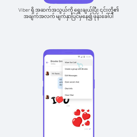
Viber ရှိ အဆက်အသွယ်ကို ရွေးချယ်ပြီး ၎င်းတို့၏
အချက်အလက် မျက်နှာပြင်မှနေ၍ ဖုန်းခေါ်ပါ