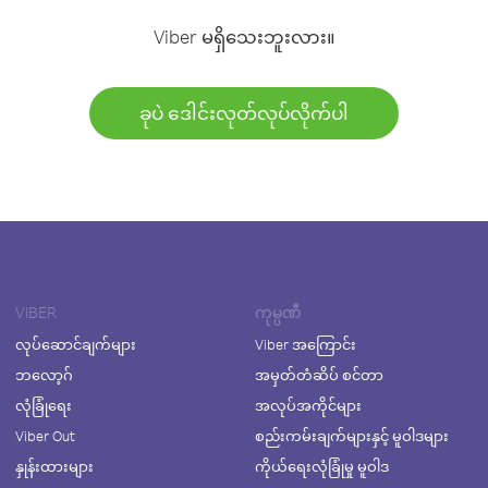
Viber မရှိသေးဘူးလား။
ခုပဲ ဒေါင်းလုတ်လုပ်လိုက်ပါ
VIBER
ကုမ္ပဏီ
လုပ်ဆောင်ချက်များ
Viber အကြောင်း
ဘလော့ဂ်
အမှတ်တံဆိပ် စင်တာ
လုံခြုံရေး
အလုပ်အကိုင်များ
Viber Out
စည်းကမ်းချက်များနှင့် မူဝါဒများ
နှုန်းထားများ
ကိုယ်ရေးလုံခြုံမှု မူဝါဒ