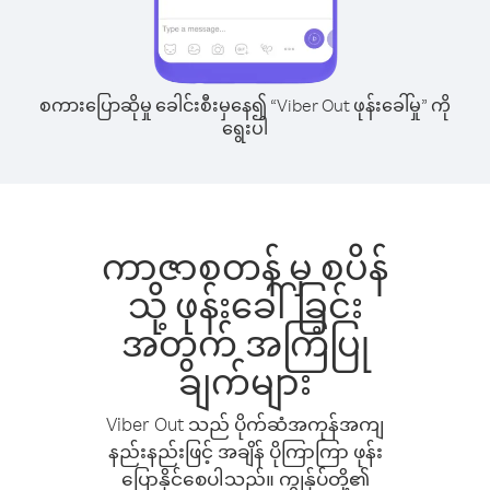
စကားပြောဆိုမှု ခေါင်းစီးမှနေ၍ “Viber Out ဖုန်းခေါ်မှု” ကို
ရွေးပါ
ကာဇာစတန် မှ စပိန်
သို့ ဖုန်းခေါ်ခြင်း
အတွက် အကြံပြု
ချက်များ
Viber Out သည် ပိုက်ဆံအကုန်အကျ
နည်းနည်းဖြင့် အချိန် ပိုကြာကြာ ဖုန်း
ပြောနိုင်စေပါသည်။ ကျွန်ုပ်တို့၏