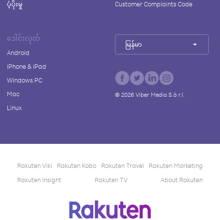
ပံ့ပိုးမှု
Customer Complaints Code
ဒေါင်းလုတ်
မြန်မာ
Android
iPhone & iPad
Windows PC
Mac
©
2026
Viber Media S.à r.l.
Linux
Rakuten Viki
Rakuten Kobo
Rakuten Travel
Rakuten Marketing
Rakuten Insight
Rakuten TV
About Rakuten