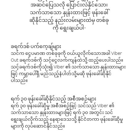
အဆင်ပြေသလို ပြောင်းလဲနိုင်သော၊
သက်သာသော နှုန်းထားဖြင့် ဖုန်းခေါ်
ဆိုနိုင်သည့် နည်းလမ်းများထဲမှ တစ်ခု
ကို ရွေးချယ်ပါ-
ခရက်ဒစ် ပက်ကေ့ချ်များ
သင်က ငွေပမာဏ တစ်ခုခုကို ဝယ်ယူလိုက်သောအခါ Viber
Out ခရက်ဒစ်ကို သင့်ငွေလက်ကျန်ထဲသို့ ထည့်ပေးပါသည်။
သင့်ခရက်ဒစ်ကိုသုံး၍ Viber ၏ သက်သာသော နှုန်းထားများ
ဖြင့် ကမ္ဘာပေါ်ရှိ မည်သည့်နံပါတ်သို့မဆို ဖုန်းခေါ်ဆိုနိုင်
ပါသည်။
ရက် ၃၀ ဖုန်းခေါ်ဆိုနိုင်သည့် အစီအစဉ်များ
ရက် ၃၀ ဖုန်းခေါ်ဆိုမှု အစီအစဉ်ဖြင့် သင်သည် Viber ၏
သက်သာသော နှုန်းထားများဖြင့် ရက် ၃၀ အတွင်း သင်
ရွေးချယ်လိုက်သည့် နေရာဒေသသို့ နိုင်ငံတကာ ဖုန်းခေါ်ဆိုမှု
များကို လုပ်ဆောင်နိုင်သည်။