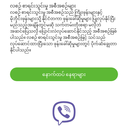
လစဉ် စာရင်းသွင်းမှု အစီအစဉ်များ
လစဉ် စာရင်းသွင်းမှု အစီအစဉ်သည် ကြိုးဖုန်းများနှင့်
မိုဘိုင်းဖုန်းများသို့ နိုင်ငံတကာ ဖုန်းခေါ်ဆိုမှုများ ပြုလုပ်နိုင်ပြီး
မည်သည့်အချိန်တွင်မဆို သက်တမ်းတိုးစရာ မလိုဘဲ
အဆင်ပြေသလို ပြောင်းလဲလုပ်ဆောင်နိုင်သည့် အစီအစဉ်ဖြစ်
ပါသည်။ လစဉ် စာရင်းသွင်းမှု အစီအစဉ်ဖြင့် သင်သည်
လုပ်ဆောင်ထားပြီးသော ဖုန်းခေါ်ဆိုမှုများတွင် ပိုက်ဆံချွေတာ
နိုင်ပါသည်။
နောက်ထပ် နေရာများ