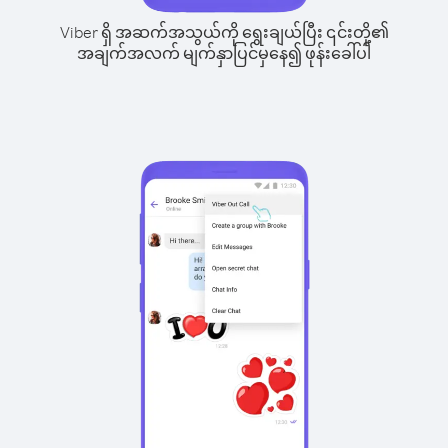
Viber ရှိ အဆက်အသွယ်ကို ရွေးချယ်ပြီး ၎င်းတို့၏
အချက်အလက် မျက်နှာပြင်မှနေ၍ ဖုန်းခေါ်ပါ