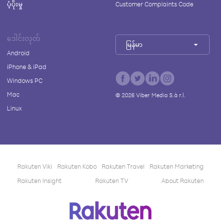
ပံ့ပိုးမှု
Customer Complaints Code
ဒေါင်းလုတ်
မြန်မာ
Android
iPhone & iPad
Windows PC
Mac
©
2026
Viber Media S.à r.l.
Linux
Rakuten Viki
Rakuten Kobo
Rakuten Travel
Rakuten Marketing
Rakuten Insight
Rakuten TV
About Rakuten