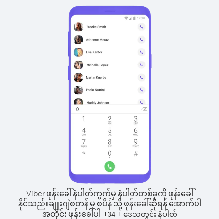
Viber ဖုန်းခေါ်နံပါတ်ကွက်မှ နံပါတ်တစ်ခုကို ဖုန်းခေါ်
နိုင်သည်။
ချူးဂျဲစတန် မှ စပိန် သို့ ဖုန်းခေါ်ဆိုရန် အောက်ပါ
အတိုင်း ဖုန်းခေါ်ပါ-
+
+
34
ဒေသတွင်း နံပါတ်