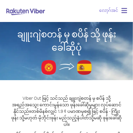
လော့ဂ်အင်
Togg
navig
ချူးဂျဲစတန် မှ စပိန် သို့ ဖုန်း
ခေါ်ဆိုပုံ
Viber Out ဖြင့် သင်သည် ချူးဂျဲစတန် မှ စပိန် သို့
အရည်အသွေး ကောင်းမွန်သော ဖုန်းခေါ်ဆိုမှုများ လုပ်ဆောင်
နိုင်သည်။
တစ်မိနစ်လျှင် 1.9 ¢ ပမာဏမှစ၍ ဖြင့် စပိန် - ကြိုး
ဖုန်း သို့မဟုတ် မိုဘိုင်းဖုန်း မည်သည့်နံပါတ်သို့မဆို ဖုန်းခေါ်ဆို
ပါ။