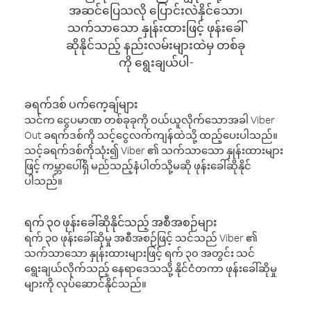
အဆင်ပြေသလို ပြောင်းလဲနိုင်သော၊
သက်သာသော နှုန်းထားဖြင့် ဖုန်းခေါ်
ဆိုနိုင်သည့် နည်းလမ်းများထဲမှ တစ်ခု
ကို ရွေးချယ်ပါ-
ခရက်ဒစ် ပက်ကေ့ချ်များ
သင်က ငွေပမာဏ တစ်ခုခုကို ဝယ်ယူလိုက်သောအခါ Viber
Out ခရက်ဒစ်ကို သင့်ငွေလက်ကျန်ထဲသို့ ထည့်ပေးပါသည်။
သင့်ခရက်ဒစ်ကိုသုံး၍ Viber ၏ သက်သာသော နှုန်းထားများ
ဖြင့် ကမ္ဘာပေါ်ရှိ မည်သည့်နံပါတ်သို့မဆို ဖုန်းခေါ်ဆိုနိုင်
ပါသည်။
ရက် ၃၀ ဖုန်းခေါ်ဆိုနိုင်သည့် အစီအစဉ်များ
ရက် ၃၀ ဖုန်းခေါ်ဆိုမှု အစီအစဉ်ဖြင့် သင်သည် Viber ၏
သက်သာသော နှုန်းထားများဖြင့် ရက် ၃၀ အတွင်း သင်
ရွေးချယ်လိုက်သည့် နေရာဒေသသို့ နိုင်ငံတကာ ဖုန်းခေါ်ဆိုမှု
များကို လုပ်ဆောင်နိုင်သည်။