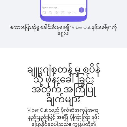
စကားပြောဆိုမှု ခေါင်းစီးမှနေ၍ “Viber Out ဖုန်းခေါ်မှု” ကို
ရွေးပါ
ချူးဂျဲစတန် မှ စပိန်
သို့ ဖုန်းခေါ်ခြင်း
အတွက် အကြံပြု
ချက်များ
Viber Out သည် ပိုက်ဆံအကုန်အကျ
နည်းနည်းဖြင့် အချိန် ပိုကြာကြာ ဖုန်း
ပြောနိုင်စေပါသည်။ ကျွန်ုပ်တို့၏