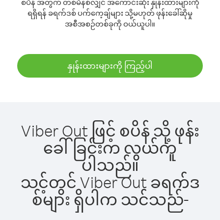
စပိန် အတွက် တစ်မိနစ်လျှင် အကောင်းဆုံး နှုန်းထားများကို
ရရှိရန် ခရက်ဒစ် ပက်ကေ့ချ်များ သို့မဟုတ် ဖုန်းခေါ်ဆိုမှု
အစီအစဉ်တစ်ခုကို ဝယ်ယူပါ။
နှုန်းထားများကို ကြည့်ပါ
Viber Out ဖြင့် စပိန် သို့ ဖုန်း
ခေါ်ခြင်းက လွယ်ကူ
ပါသည်။
သင့်တွင် Viber Out ခရက်ဒ
စ်များ ရှိပါက သင်သည်-