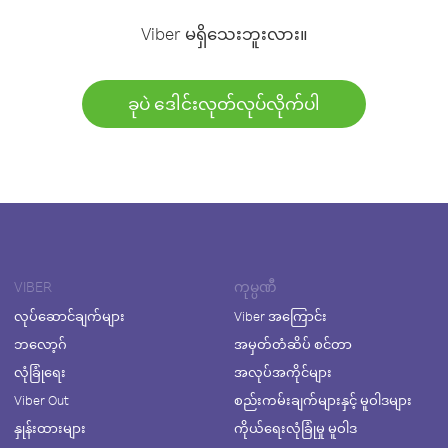
Viber မရှိသေးဘူးလား။
ခုပဲ ဒေါင်းလုတ်လုပ်လိုက်ပါ
VIBER
ကုမ္ပဏီ
လုပ်ဆောင်ချက်များ
Viber အကြောင်း
ဘလော့ဂ်
အမှတ်တံဆိပ် စင်တာ
လုံခြုံရေး
အလုပ်အကိုင်များ
Viber Out
စည်းကမ်းချက်များနှင့် မူဝါဒများ
နှုန်းထားများ
ကိုယ်ရေးလုံခြုံမှု မူဝါဒ