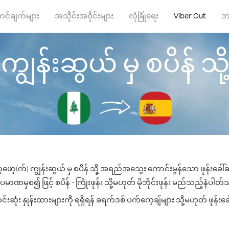
ာင်ချက်များ
အသိုင်းအဝိုင်းများ
လုံခြုံရေး
Viber Out
ဘ
ျွန်းဆွယ် မှ စပိန် သို့ 
ဖော့(က်) ကျွန်းဆွယ် မှ စပိန် သို့ အရည်အသွေး ကောင်းမွန်သော ဖုန်းခေါ်ဆ
ပမာဏမှစ၍ ဖြင့် စပိန် - ကြိုးဖုန်း သို့မဟုတ် မိုဘိုင်းဖုန်း မည်သည့်နံပါတ်သို
ဆုံး နှုန်းထားများကို ရရှိရန် ခရက်ဒစ် ပက်ကေ့ချ်များ သို့မဟုတ် ဖုန်းခ