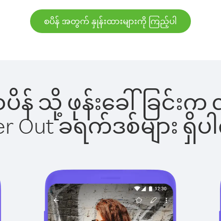
စပိန် အတွက် နှုန်းထားများကို ကြည့်ပါ
 စပိန် သို့ ဖုန်းခေါ်ခြင
ber Out ခရက်ဒစ်များ ရှ