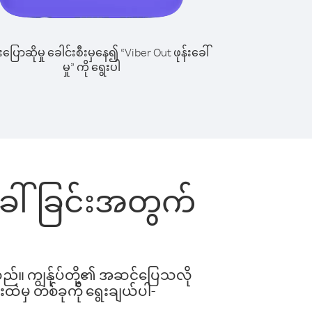
ြောဆိုမှု ခေါင်းစီးမှနေ၍ “Viber Out ဖုန်းခေါ်
မှု” ကို ရွေးပါ
်းခေါ်ခြင်းအတွက်
ါသည်။ ကျွန်ုပ်တို့၏ အဆင်ပြေသလို
းထဲမှ တစ်ခုကို ရွေးချယ်ပါ-