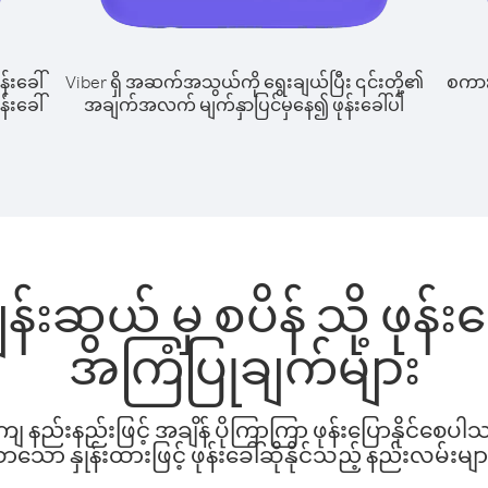
န်းခေါ်
Viber ရှိ အဆက်အသွယ်ကို ရွေးချယ်ပြီး ၎င်းတို့၏
စကားပ
န်းခေါ်
အချက်အလက် မျက်နှာပြင်မှနေ၍ ဖုန်းခေါ်ပါ
ွန်းဆွယ် မှ စပိန် သို့ ဖုန
အကြံပြုချက်များ
နည်းနည်းဖြင့် အချိန် ပိုကြာကြာ ဖုန်းပြောနိုင်စေပ
ော နှုန်းထားဖြင့် ဖုန်းခေါ်ဆိုနိုင်သည့် နည်းလမ်းမျာ