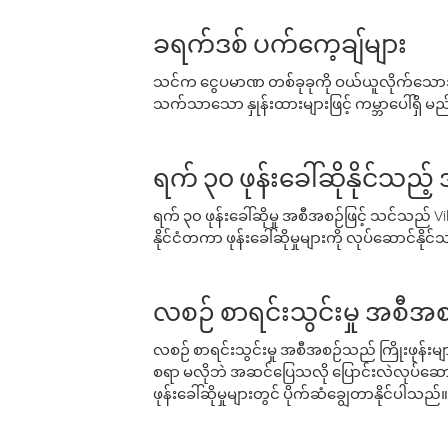
ခရက်ဒစ် ပက်ကေ့ချ်များ
သင်က ငွေပမာဏ တစ်ခုခုကို ဝယ်ယူလိုက်သောအခ
သက်သာသော နှုန်းထားများဖြင့် ကမ္ဘာပေါ်ရှိ မည်သ
ရက် ၃၀ ဖုန်းခေါ်ဆိုနိုင်သည့
ရက် ၃၀ ဖုန်းခေါ်ဆိုမှု အစီအစဉ်ဖြင့် သင်သည
နိုင်ငံတကာ ဖုန်းခေါ်ဆိုမှုများကို လုပ်ဆောင်နိုင
လစဉ် စာရင်းသွင်းမှု အစီအစ
လစဉ် စာရင်းသွင်းမှု အစီအစဉ်သည် ကြိုးဖုန်းများနှင
စရာ မလိုဘဲ အဆင်ပြေသလို ပြောင်းလဲလုပ်ဆောင
ဖုန်းခေါ်ဆိုမှုများတွင် ပိုက်ဆံချွေတာနိုင်ပါသည်။