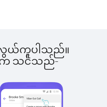
်းက လွယ်ကူပါသည်။
ိပါက သင်သည်-