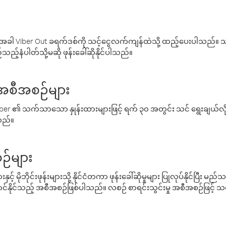
ါ Viber Out ခရက်ဒစ်ကို သင့်ငွေလက်ကျန်ထဲသို့ ထည့်ပေးပါသည်။ သင
ည့်နံပါတ်သို့မဆို ဖုန်းခေါ်ဆိုနိုင်ပါသည်။
် အစီအစဉ်များ
် Viber ၏ သက်သာသော နှုန်းထားများဖြင့် ရက် ၃၀ အတွင်း သင် ရွေးချယ်
်သည်။
ဉ်များ
့် မိုဘိုင်းဖုန်းများသို့ နိုင်ငံတကာ ဖုန်းခေါ်ဆိုမှုများ ပြုလုပ်နိုင်ပြီး
်နိုင်သည့် အစီအစဉ်ဖြစ်ပါသည်။ လစဉ် စာရင်းသွင်းမှု အစီအစဉ်ဖြင့်