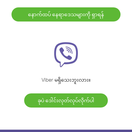
နောက်ထပ် နေရာဒေသများကို ရှာရန်
Viber မရှိသေးဘူးလား။
ခုပဲ ဒေါင်းလုတ်လုပ်လိုက်ပါ