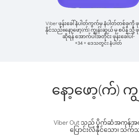
Viber ဖုန်းခေါ်နံပါတ်ကွက်မှ နံပါတ်တစ်ခုကို ဖု
နိုင်သည်။
နော့ဖော့(က်) ကျွန်းဆွယ် မှ စပိန် သို့ ဖု
ဆိုရန် အောက်ပါအတိုင်း ဖုန်းခေါ်ပါ-
+
+
34
ဒေသတွင်း နံပါတ်
နော့ဖော့(က်) ကျ
Viber Out သည် ပိုက်ဆံအကုန်အကျ 
ပြောင်းလဲနိုင်သော၊ သက်သာသ