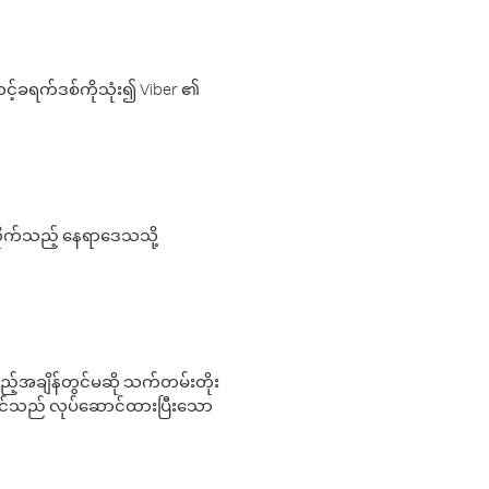
့်ခရက်ဒစ်ကိုသုံး၍ Viber ၏
လိုက်သည့် နေရာဒေသသို့
 မည်သည့်အချိန်တွင်မဆို သက်တမ်းတိုး
 သင်သည် လုပ်ဆောင်ထားပြီးသော