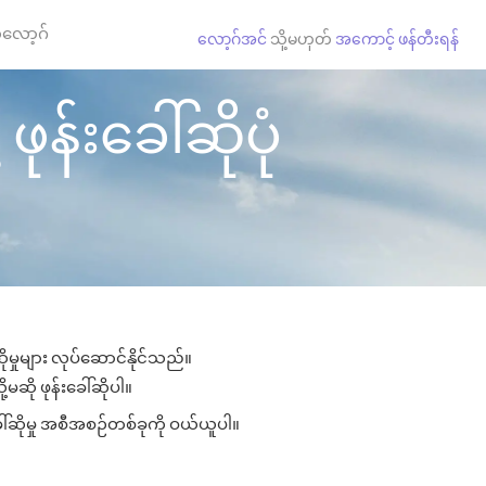
လော့ဂ်
လော့ဂ်အင်
သို့မဟုတ်
အကောင့် ဖန်တီးရန်
ဖုန်းခေါ်ဆိုပုံ
ိုမှုများ လုပ်ဆောင်နိုင်သည်။
့မဆို ဖုန်းခေါ်ဆိုပါ။
ေါ်ဆိုမှု အစီအစဉ်တစ်ခုကို ဝယ်ယူပါ။