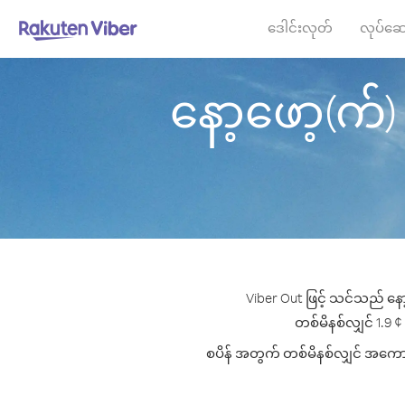
ဒေါင်းလုတ်
လုပ်ဆေ
နော့ဖော့(က်) က
Viber Out ဖြင့် သင်သည် နော့
တစ်မိနစ်လျှင် 1.9 ¢ 
စပိန် အတွက် တစ်မိနစ်လျှင် အကောင်း