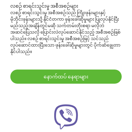
လစဉ် စာရင်းသွင်းမှု အစီအစဉ်များ
လစဉ် စာရင်းသွင်းမှု အစီအစဉ်သည် ကြိုးဖုန်းများနှင့်
မိုဘိုင်းဖုန်းများသို့ နိုင်ငံတကာ ဖုန်းခေါ်ဆိုမှုများ ပြုလုပ်နိုင်ပြီး
မည်သည့်အချိန်တွင်မဆို သက်တမ်းတိုးစရာ မလိုဘဲ
အဆင်ပြေသလို ပြောင်းလဲလုပ်ဆောင်နိုင်သည့် အစီအစဉ်ဖြစ်
ပါသည်။ လစဉ် စာရင်းသွင်းမှု အစီအစဉ်ဖြင့် သင်သည်
လုပ်ဆောင်ထားပြီးသော ဖုန်းခေါ်ဆိုမှုများတွင် ပိုက်ဆံချွေတာ
နိုင်ပါသည်။
နောက်ထပ် နေရာများ