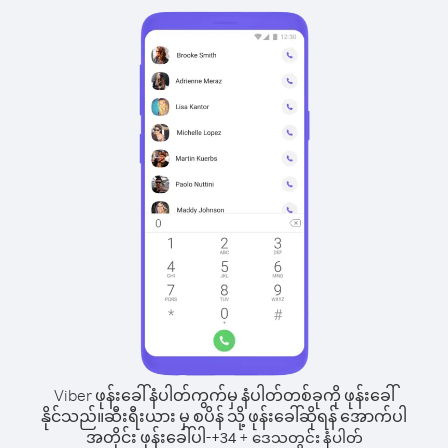
Viber ဖုန်းခေါ်နံပါတ်ကွက်မှ နံပါတ်တစ်ခုကို ဖုန်းခေါ်
နိုင်သည်။
ဆီးရီးယား မှ စပိန် သို့ ဖုန်းခေါ်ဆိုရန် အောက်ပါ
အတိုင်း ဖုန်းခေါ်ပါ-
+
+
34
ဒေသတွင်း နံပါတ်