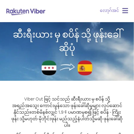
လော့ဂ်အင်
Togg
navig
ဆီးရီးယား မှ စပိန် သို့ ဖုန်းခေါ်
ဆိုပုံ
Viber Out ဖြင့် သင်သည် ဆီးရီးယား မှ စပိန် သို့
အရည်အသွေး ကောင်းမွန်သော ဖုန်းခေါ်ဆိုမှုများ လုပ်ဆောင်
နိုင်သည်။
တစ်မိနစ်လျှင် 1.9 ¢ ပမာဏမှစ၍ ဖြင့် စပိန် - ကြိုး
ဖုန်း သို့မဟုတ် မိုဘိုင်းဖုန်း မည်သည့်နံပါတ်သို့မဆို ဖုန်းခေါ်ဆို
ပါ။