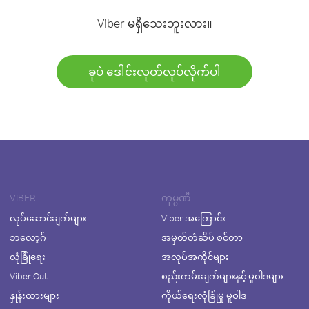
Viber မရှိသေးဘူးလား။
ခုပဲ ဒေါင်းလုတ်လုပ်လိုက်ပါ
VIBER
ကုမ္ပဏီ
လုပ်ဆောင်ချက်များ
Viber အကြောင်း
ဘလော့ဂ်
အမှတ်တံဆိပ် စင်တာ
လုံခြုံရေး
အလုပ်အကိုင်များ
Viber Out
စည်းကမ်းချက်များနှင့် မူဝါဒများ
နှုန်းထားများ
ကိုယ်ရေးလုံခြုံမှု မူဝါဒ