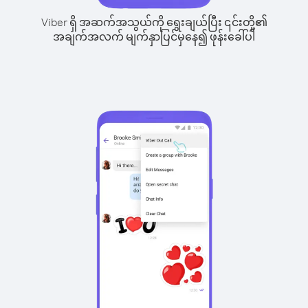
Viber ရှိ အဆက်အသွယ်ကို ရွေးချယ်ပြီး ၎င်းတို့၏
အချက်အလက် မျက်နှာပြင်မှနေ၍ ဖုန်းခေါ်ပါ