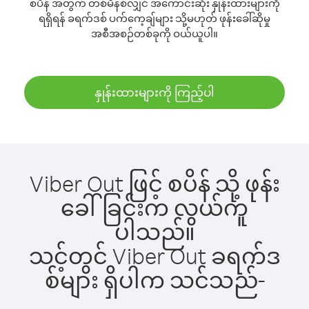
စပိန် အတွက် တစ်မိနစ်လျှင် အကောင်းဆုံး နှုန်းထားများကို
ရရှိရန် ခရက်ဒစ် ပက်ကေ့ချ်များ သို့မဟုတ် ဖုန်းခေါ်ဆိုမှု
အစီအစဉ်တစ်ခုကို ဝယ်ယူပါ။
နှုန်းထားများကို ကြည့်ပါ
Viber Out ဖြင့် စပိန် သို့ ဖုန်း
ခေါ်ခြင်းက လွယ်ကူ
ပါသည်။
သင့်တွင် Viber Out ခရက်ဒ
စ်များ ရှိပါက သင်သည်-