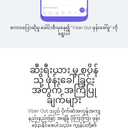
စကားပြောဆိုမှု ခေါင်းစီးမှနေ၍ “Viber Out ဖုန်းခေါ်မှု” ကို
ရွေးပါ
ဆီးရီးယား မှ စပိန်
သို့ ဖုန်းခေါ်ခြင်း
အတွက် အကြံပြု
ချက်များ
Viber Out သည် ပိုက်ဆံအကုန်အကျ
နည်းနည်းဖြင့် အချိန် ပိုကြာကြာ ဖုန်း
ပြောနိုင်စေပါသည်။ ကျွန်ုပ်တို့၏