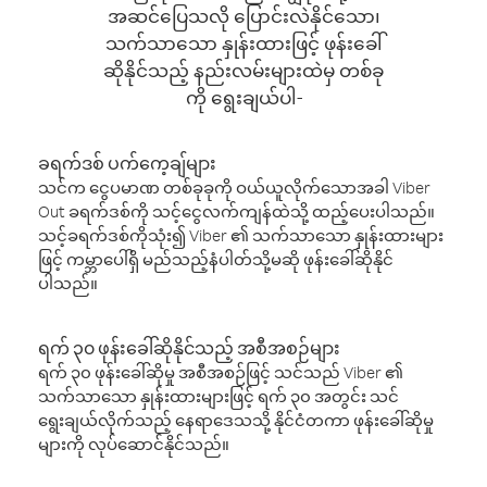
အဆင်ပြေသလို ပြောင်းလဲနိုင်သော၊
သက်သာသော နှုန်းထားဖြင့် ဖုန်းခေါ်
ဆိုနိုင်သည့် နည်းလမ်းများထဲမှ တစ်ခု
ကို ရွေးချယ်ပါ-
ခရက်ဒစ် ပက်ကေ့ချ်များ
သင်က ငွေပမာဏ တစ်ခုခုကို ဝယ်ယူလိုက်သောအခါ Viber
Out ခရက်ဒစ်ကို သင့်ငွေလက်ကျန်ထဲသို့ ထည့်ပေးပါသည်။
သင့်ခရက်ဒစ်ကိုသုံး၍ Viber ၏ သက်သာသော နှုန်းထားများ
ဖြင့် ကမ္ဘာပေါ်ရှိ မည်သည့်နံပါတ်သို့မဆို ဖုန်းခေါ်ဆိုနိုင်
ပါသည်။
ရက် ၃၀ ဖုန်းခေါ်ဆိုနိုင်သည့် အစီအစဉ်များ
ရက် ၃၀ ဖုန်းခေါ်ဆိုမှု အစီအစဉ်ဖြင့် သင်သည် Viber ၏
သက်သာသော နှုန်းထားများဖြင့် ရက် ၃၀ အတွင်း သင်
ရွေးချယ်လိုက်သည့် နေရာဒေသသို့ နိုင်ငံတကာ ဖုန်းခေါ်ဆိုမှု
များကို လုပ်ဆောင်နိုင်သည်။