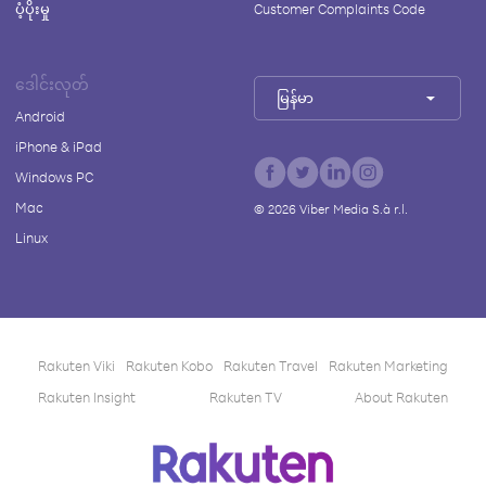
ပံ့ပိုးမှု
Customer Complaints Code
ဒေါင်းလုတ်
မြန်မာ
Android
iPhone & iPad
Windows PC
Mac
©
2026
Viber Media S.à r.l.
Linux
Rakuten Viki
Rakuten Kobo
Rakuten Travel
Rakuten Marketing
Rakuten Insight
Rakuten TV
About Rakuten