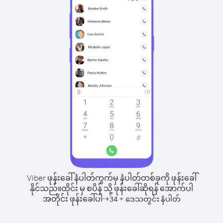
Viber ဖုန်းခေါ်နံပါတ်ကွက်မှ နံပါတ်တစ်ခုကို ဖုန်းခေါ်
နိုင်သည်။
ထိုင်း မှ စပိန် သို့ ဖုန်းခေါ်ဆိုရန် အောက်ပါ
အတိုင်း ဖုန်းခေါ်ပါ-
+
+
34
ဒေသတွင်း နံပါတ်