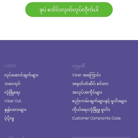
ခုပဲ ဒေါင်းလုတ်လုပ်လိုက်ပါ
VIBER
ကုမ္ပဏီ
လုပ်ဆောင်ချက်များ
Viber အကြောင်း
ဘလော့ဂ်
အမှတ်တံဆိပ် စင်တာ
လုံခြုံရေး
အလုပ်အကိုင်များ
Viber Out
စည်းကမ်းချက်များနှင့် မူဝါဒများ
နှုန်းထားများ
ကိုယ်ရေးလုံခြုံမှု မူဝါဒ
ပံ့ပိုးမှု
Customer Complaints Code