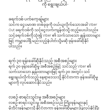
ကို ရွေးချယ်ပါ-
ခရက်ဒစ် ပက်ကေ့ချ်များ
သင်က ငွေပမာဏ တစ်ခုခုကို ဝယ်ယူလိုက်သောအခါ Viber
Out ခရက်ဒစ်ကို သင့်ငွေလက်ကျန်ထဲသို့ ထည့်ပေးပါသည်။
သင့်ခရက်ဒစ်ကိုသုံး၍ Viber ၏ သက်သာသော နှုန်းထားများ
ဖြင့် ကမ္ဘာပေါ်ရှိ မည်သည့်နံပါတ်သို့မဆို ဖုန်းခေါ်ဆိုနိုင်
ပါသည်။
ရက် ၃၀ ဖုန်းခေါ်ဆိုနိုင်သည့် အစီအစဉ်များ
ရက် ၃၀ ဖုန်းခေါ်ဆိုမှု အစီအစဉ်ဖြင့် သင်သည် Viber ၏
သက်သာသော နှုန်းထားများဖြင့် ရက် ၃၀ အတွင်း သင်
ရွေးချယ်လိုက်သည့် နေရာဒေသသို့ နိုင်ငံတကာ ဖုန်းခေါ်ဆိုမှု
များကို လုပ်ဆောင်နိုင်သည်။
လစဉ် စာရင်းသွင်းမှု အစီအစဉ်များ
လစဉ် စာရင်းသွင်းမှု အစီအစဉ်သည် ကြိုးဖုန်းများနှင့်
မိုဘိုင်းဖုန်းများသို့ နိုင်ငံတကာ ဖုန်းခေါ်ဆိုမှုများ ပြုလုပ်နိုင်ပြီး