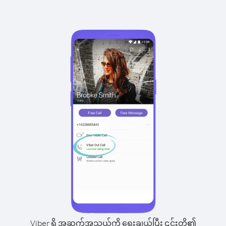
Viber ရှိ အဆက်အသွယ်ကို ရွေးချယ်ပြီး ၎င်းတို့၏