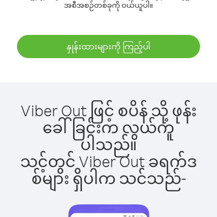
အစီအစဉ်တစ်ခုကို ဝယ်ယူပါ။
နှုန်းထားများကို ကြည့်ပါ
Viber Out ဖြင့် စပိန် သို့ ဖုန်း
ခေါ်ခြင်းက လွယ်ကူ
ပါသည်။
သင့်တွင် Viber Out ခရက်ဒ
စ်များ ရှိပါက သင်သည်-