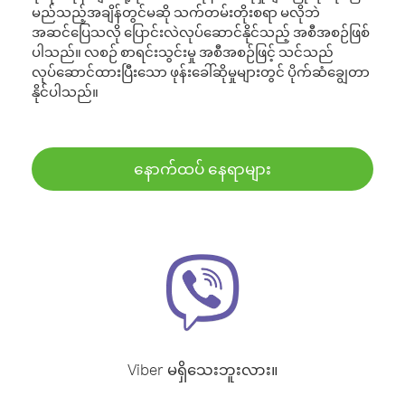
မည်သည့်အချိန်တွင်မဆို သက်တမ်းတိုးစရာ မလိုဘဲ
အဆင်ပြေသလို ပြောင်းလဲလုပ်ဆောင်နိုင်သည့် အစီအစဉ်ဖြစ်
ပါသည်။ လစဉ် စာရင်းသွင်းမှု အစီအစဉ်ဖြင့် သင်သည်
လုပ်ဆောင်ထားပြီးသော ဖုန်းခေါ်ဆိုမှုများတွင် ပိုက်ဆံချွေတာ
နိုင်ပါသည်။
နောက်ထပ် နေရာများ
Viber မရှိသေးဘူးလား။