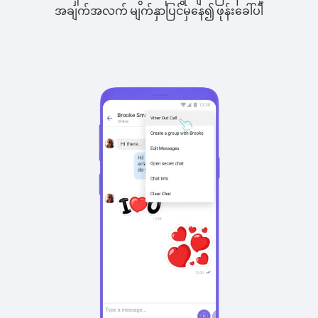
အချက်အလက် မျက်နှာပြင်မှနေ၍ ဖုန်းခေါ်ပါ