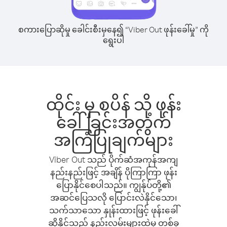
စကားပြောဆိုမှု ခေါင်းစီးမှနေ၍ “Viber Out ဖုန်းခေါ်မှု” ကို
ရွေးပါ
ထိုင်း မှ စပိန် သို့ ဖုန်း
ခေါ်ခြင်းအတွက်
အကြံပြုချက်များ
Viber Out သည် ပိုက်ဆံအကုန်အကျ
နည်းနည်းဖြင့် အချိန် ပိုကြာကြာ ဖုန်း
ပြောနိုင်စေပါသည်။ ကျွန်ုပ်တို့၏
အဆင်ပြေသလို ပြောင်းလဲနိုင်သော၊
သက်သာသော နှုန်းထားဖြင့် ဖုန်းခေါ်
ဆိုနိုင်သည့် နည်းလမ်းများထဲမှ တစ်ခု