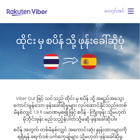
လော့ဂ်အင်
Togg
navig
ထိုင်း မှ စပိန် သို့ ဖုန်းခေါ်ဆိုပုံ
Viber Out ဖြင့် သင်သည် ထိုင်း မှ စပိန် သို့ အရည်အသွေး
ကောင်းမွန်သော ဖုန်းခေါ်ဆိုမှုများ လုပ်ဆောင်နိုင်သည်။
တစ်
မိနစ်လျှင် 1.9 ¢ ပမာဏမှစ၍ ဖြင့် စပိန် - ကြိုးဖုန်း သို့မဟုတ်
မိုဘိုင်းဖုန်း မည်သည့်နံပါတ်သို့မဆို ဖုန်းခေါ်ဆိုပါ။
စပိန် အတွက် တစ်မိနစ်လျှင် အကောင်းဆုံး နှုန်းထားများကို
ရရှိရန် ခရက်ဒစ် ပက်ကေ့ချ်များ သို့မဟုတ် ဖုန်းခေါ်ဆိုမှု