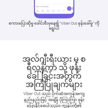
စကားပြောဆိုမှု ခေါင်းစီးမှနေ၍ “Viber Out ဖုန်းခေါ်မှု” ကို
ရွေးပါ
အလ်ဂျီးရီးယား မှ စ
ရီလန်ကာ သို့ ဖုန်း
ခေါ်ခြင်းအတွက်
အကြံပြုချက်များ
Viber Out သည် ပိုက်ဆံအကုန်အကျ
နည်းနည်းဖြင့် အချိန် ပိုကြာကြာ ဖုန်း
ပြောနိုင်စေပါသည်။ ကျွန်ုပ်တို့၏