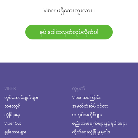
Viber မရှိသေးဘူးလား။
ခုပဲ ဒေါင်းလုတ်လုပ်လိုက်ပါ
VIBER
ကုမ္ပဏီ
လုပ်ဆောင်ချက်များ
Viber အကြောင်း
ဘလော့ဂ်
အမှတ်တံဆိပ် စင်တာ
လုံခြုံရေး
အလုပ်အကိုင်များ
Viber Out
စည်းကမ်းချက်များနှင့် မူဝါဒများ
နှုန်းထားများ
ကိုယ်ရေးလုံခြုံမှု မူဝါဒ