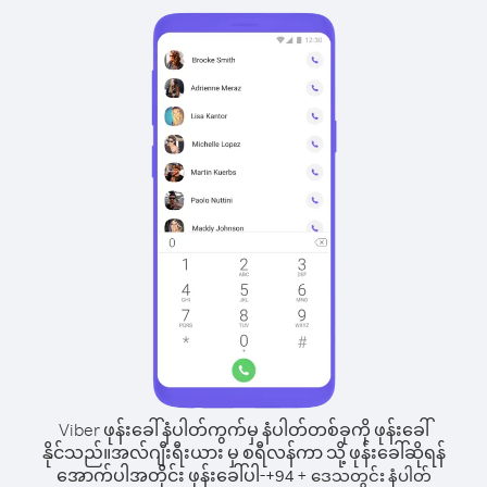
Viber ဖုန်းခေါ်နံပါတ်ကွက်မှ နံပါတ်တစ်ခုကို ဖုန်းခေါ်
နိုင်သည်။
အလ်ဂျီးရီးယား မှ စရီလန်ကာ သို့ ဖုန်းခေါ်ဆိုရန်
အောက်ပါအတိုင်း ဖုန်းခေါ်ပါ-
+
+
94
ဒေသတွင်း နံပါတ်