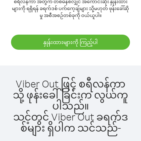
စရီလန်ကာ အတွက် တစ်မိနစ်လျှင် အကောင်းဆုံး နှုန်းထား
များကို ရရှိရန် ခရက်ဒစ် ပက်ကေ့ချ်များ သို့မဟုတ် ဖုန်းခေါ်ဆို
မှု အစီအစဉ်တစ်ခုကို ဝယ်ယူပါ။
နှုန်းထားများကို ကြည့်ပါ
Viber Out ဖြင့် စရီလန်ကာ
သို့ ဖုန်းခေါ်ခြင်းက လွယ်ကူ
ပါသည်။
သင့်တွင် Viber Out ခရက်ဒ
စ်များ ရှိပါက သင်သည်-