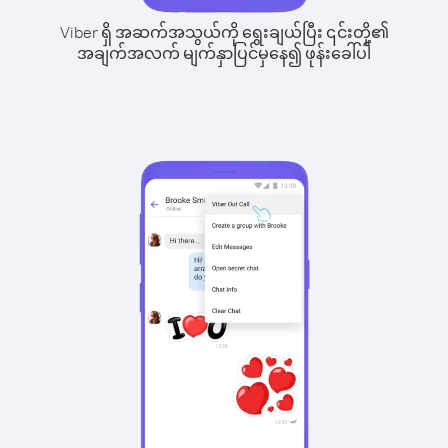
Viber ရှိ အဆက်အသွယ်ကို ရွေးချယ်ပြီး ၎င်းတို့၏
အချက်အလက် မျက်နှာပြင်မှနေ၍ ဖုန်းခေါ်ပါ