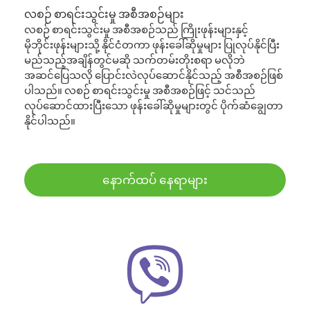
လစဉ် စာရင်းသွင်းမှု အစီအစဉ်များ
လစဉ် စာရင်းသွင်းမှု အစီအစဉ်သည် ကြိုးဖုန်းများနှင့်
မိုဘိုင်းဖုန်းများသို့ နိုင်ငံတကာ ဖုန်းခေါ်ဆိုမှုများ ပြုလုပ်နိုင်ပြီး
မည်သည့်အချိန်တွင်မဆို သက်တမ်းတိုးစရာ မလိုဘဲ
အဆင်ပြေသလို ပြောင်းလဲလုပ်ဆောင်နိုင်သည့် အစီအစဉ်ဖြစ်
ပါသည်။ လစဉ် စာရင်းသွင်းမှု အစီအစဉ်ဖြင့် သင်သည်
လုပ်ဆောင်ထားပြီးသော ဖုန်းခေါ်ဆိုမှုများတွင် ပိုက်ဆံချွေတာ
နိုင်ပါသည်။
နောက်ထပ် နေရာများ