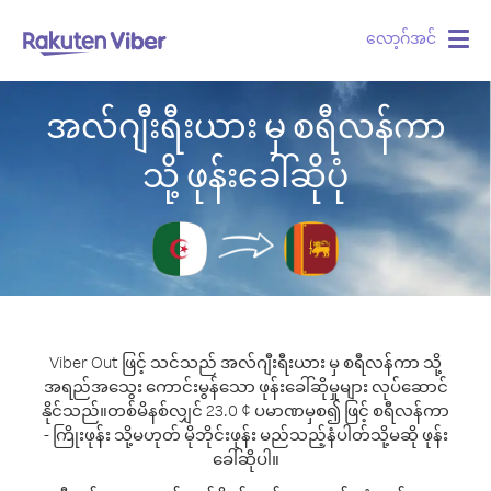
လော့ဂ်အင်
Togg
navig
အလ်ဂျီးရီးယား မှ စရီလန်ကာ
သို့ ဖုန်းခေါ်ဆိုပုံ
Viber Out ဖြင့် သင်သည် အလ်ဂျီးရီးယား မှ စရီလန်ကာ သို့
အရည်အသွေး ကောင်းမွန်သော ဖုန်းခေါ်ဆိုမှုများ လုပ်ဆောင်
နိုင်သည်။
တစ်မိနစ်လျှင် 23.0 ¢ ပမာဏမှစ၍ ဖြင့် စရီလန်ကာ
- ကြိုးဖုန်း သို့မဟုတ် မိုဘိုင်းဖုန်း မည်သည့်နံပါတ်သို့မဆို ဖုန်း
ခေါ်ဆိုပါ။