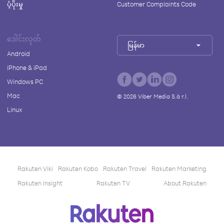
ပံ့ပိုးမှု
Customer Complaints Code
ဒေါင်းလုတ်
မြန်မာ
Android
iPhone & iPad
Windows PC
Mac
©
2026
Viber Media S.à r.l.
Linux
Rakuten Viki
Rakuten Kobo
Rakuten Travel
Rakuten Marketing
Rakuten Insight
Rakuten TV
About Rakuten