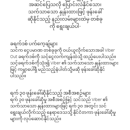
အဆင်ပြေသလို ပြောင်းလဲနိုင်သော၊
သက်သာသော နှုန်းထားဖြင့် ဖုန်းခေါ်
ဆိုနိုင်သည့် နည်းလမ်းများထဲမှ တစ်ခု
ကို ရွေးချယ်ပါ-
ခရက်ဒစ် ပက်ကေ့ချ်များ
သင်က ငွေပမာဏ တစ်ခုခုကို ဝယ်ယူလိုက်သောအခါ Viber
Out ခရက်ဒစ်ကို သင့်ငွေလက်ကျန်ထဲသို့ ထည့်ပေးပါသည်။
သင့်ခရက်ဒစ်ကိုသုံး၍ Viber ၏ သက်သာသော နှုန်းထားများ
ဖြင့် ကမ္ဘာပေါ်ရှိ မည်သည့်နံပါတ်သို့မဆို ဖုန်းခေါ်ဆိုနိုင်
ပါသည်။
ရက် ၃၀ ဖုန်းခေါ်ဆိုနိုင်သည့် အစီအစဉ်များ
ရက် ၃၀ ဖုန်းခေါ်ဆိုမှု အစီအစဉ်ဖြင့် သင်သည် Viber ၏
သက်သာသော နှုန်းထားများဖြင့် ရက် ၃၀ အတွင်း သင်
ရွေးချယ်လိုက်သည့် နေရာဒေသသို့ နိုင်ငံတကာ ဖုန်းခေါ်ဆိုမှု
များကို လုပ်ဆောင်နိုင်သည်။