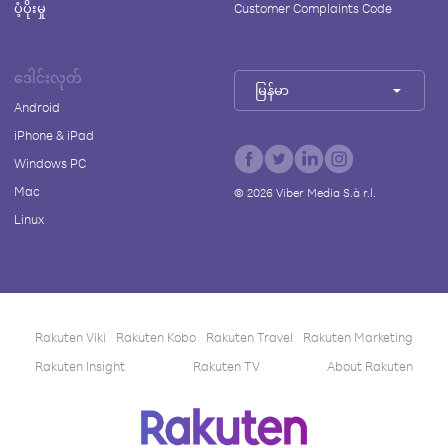
ပံ့ပိုးမှု
Customer Complaints Code
ဒေါင်းလုတ်
မြန်မာ
Android
iPhone & iPad
Windows PC
Mac
©
2026
Viber Media S.à r.l.
Linux
Rakuten Viki
Rakuten Kobo
Rakuten Travel
Rakuten Marketing
Rakuten Insight
Rakuten TV
About Rakuten