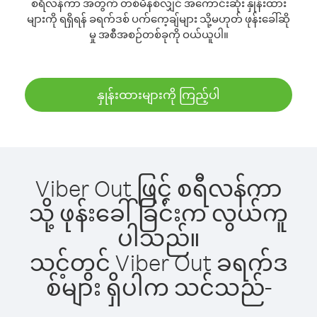
စရီလန်ကာ အတွက် တစ်မိနစ်လျှင် အကောင်းဆုံး နှုန်းထား
များကို ရရှိရန် ခရက်ဒစ် ပက်ကေ့ချ်များ သို့မဟုတ် ဖုန်းခေါ်ဆို
မှု အစီအစဉ်တစ်ခုကို ဝယ်ယူပါ။
နှုန်းထားများကို ကြည့်ပါ
Viber Out ဖြင့် စရီလန်ကာ
သို့ ဖုန်းခေါ်ခြင်းက လွယ်ကူ
ပါသည်။
သင့်တွင် Viber Out ခရက်ဒ
စ်များ ရှိပါက သင်သည်-