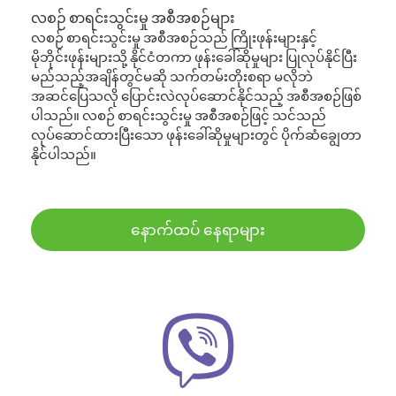
လစဉ် စာရင်းသွင်းမှု အစီအစဉ်များ
လစဉ် စာရင်းသွင်းမှု အစီအစဉ်သည် ကြိုးဖုန်းများနှင့်
မိုဘိုင်းဖုန်းများသို့ နိုင်ငံတကာ ဖုန်းခေါ်ဆိုမှုများ ပြုလုပ်နိုင်ပြီး
မည်သည့်အချိန်တွင်မဆို သက်တမ်းတိုးစရာ မလိုဘဲ
အဆင်ပြေသလို ပြောင်းလဲလုပ်ဆောင်နိုင်သည့် အစီအစဉ်ဖြစ်
ပါသည်။ လစဉ် စာရင်းသွင်းမှု အစီအစဉ်ဖြင့် သင်သည်
လုပ်ဆောင်ထားပြီးသော ဖုန်းခေါ်ဆိုမှုများတွင် ပိုက်ဆံချွေတာ
နိုင်ပါသည်။
နောက်ထပ် နေရာများ