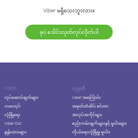
Viber မရှိသေးဘူးလား။
ခုပဲ ဒေါင်းလုတ်လုပ်လိုက်ပါ
VIBER
ကုမ္ပဏီ
လုပ်ဆောင်ချက်များ
Viber အကြောင်း
ဘလော့ဂ်
အမှတ်တံဆိပ် စင်တာ
လုံခြုံရေး
အလုပ်အကိုင်များ
Viber Out
စည်းကမ်းချက်များနှင့် မူဝါဒများ
နှုန်းထားများ
ကိုယ်ရေးလုံခြုံမှု မူဝါဒ