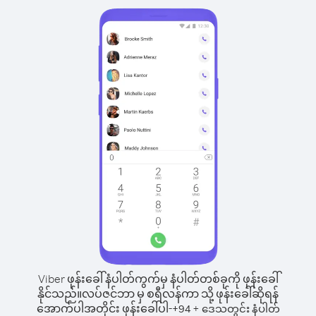
Viber ဖုန်းခေါ်နံပါတ်ကွက်မှ နံပါတ်တစ်ခုကို ဖုန်းခေါ်
နိုင်သည်။
လပ်ဇင်ဘာ မှ စရီလန်ကာ သို့ ဖုန်းခေါ်ဆိုရန်
အောက်ပါအတိုင်း ဖုန်းခေါ်ပါ-
+
+
94
ဒေသတွင်း နံပါတ်