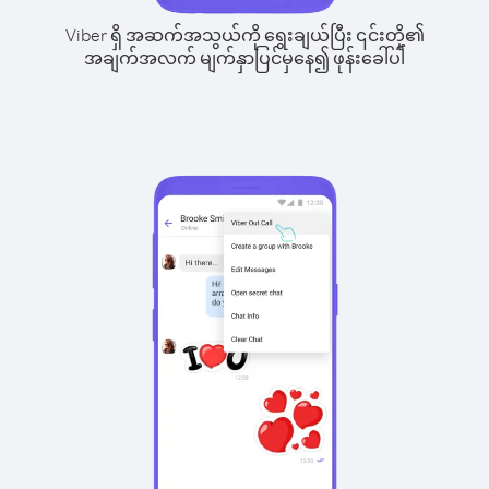
Viber ရှိ အဆက်အသွယ်ကို ရွေးချယ်ပြီး ၎င်းတို့၏
အချက်အလက် မျက်နှာပြင်မှနေ၍ ဖုန်းခေါ်ပါ