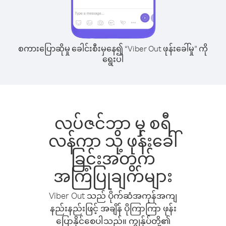
စကားပြောဆိုမှု ခေါင်းစီးမှနေ၍ “Viber Out ဖုန်းခေါ်မှု” ကို
ရွေးပါ
လပ်ဇင်ဘာ မှ စရီ
လန်ကာ သို့ ဖုန်းခေါ်
ခြင်းအတွက်
အကြံပြုချက်များ
Viber Out သည် ပိုက်ဆံအကုန်အကျ
နည်းနည်းဖြင့် အချိန် ပိုကြာကြာ ဖုန်း
ပြောနိုင်စေပါသည်။ ကျွန်ုပ်တို့၏