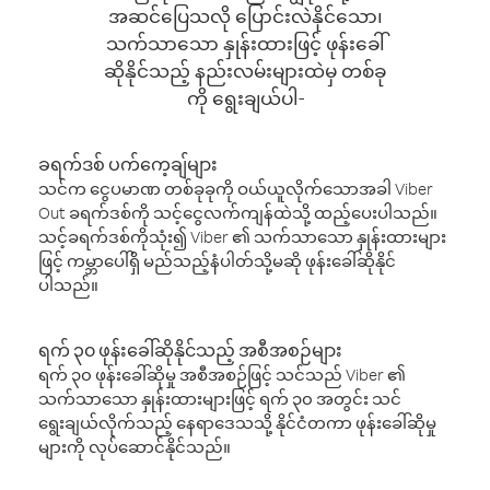
အဆင်ပြေသလို ပြောင်းလဲနိုင်သော၊
သက်သာသော နှုန်းထားဖြင့် ဖုန်းခေါ်
ဆိုနိုင်သည့် နည်းလမ်းများထဲမှ တစ်ခု
ကို ရွေးချယ်ပါ-
ခရက်ဒစ် ပက်ကေ့ချ်များ
သင်က ငွေပမာဏ တစ်ခုခုကို ဝယ်ယူလိုက်သောအခါ Viber
Out ခရက်ဒစ်ကို သင့်ငွေလက်ကျန်ထဲသို့ ထည့်ပေးပါသည်။
သင့်ခရက်ဒစ်ကိုသုံး၍ Viber ၏ သက်သာသော နှုန်းထားများ
ဖြင့် ကမ္ဘာပေါ်ရှိ မည်သည့်နံပါတ်သို့မဆို ဖုန်းခေါ်ဆိုနိုင်
ပါသည်။
ရက် ၃၀ ဖုန်းခေါ်ဆိုနိုင်သည့် အစီအစဉ်များ
ရက် ၃၀ ဖုန်းခေါ်ဆိုမှု အစီအစဉ်ဖြင့် သင်သည် Viber ၏
သက်သာသော နှုန်းထားများဖြင့် ရက် ၃၀ အတွင်း သင်
ရွေးချယ်လိုက်သည့် နေရာဒေသသို့ နိုင်ငံတကာ ဖုန်းခေါ်ဆိုမှု
များကို လုပ်ဆောင်နိုင်သည်။