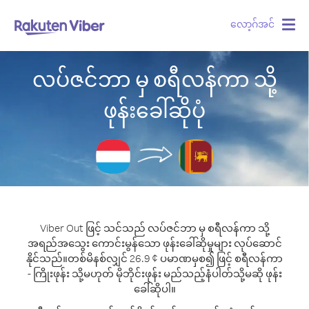
လော့ဂ်အင်
Togg
navig
လပ်ဇင်ဘာ မှ စရီလန်ကာ သို့
ဖုန်းခေါ်ဆိုပုံ
Viber Out ဖြင့် သင်သည် လပ်ဇင်ဘာ မှ စရီလန်ကာ သို့
အရည်အသွေး ကောင်းမွန်သော ဖုန်းခေါ်ဆိုမှုများ လုပ်ဆောင်
နိုင်သည်။
တစ်မိနစ်လျှင် 26.9 ¢ ပမာဏမှစ၍ ဖြင့် စရီလန်ကာ
- ကြိုးဖုန်း သို့မဟုတ် မိုဘိုင်းဖုန်း မည်သည့်နံပါတ်သို့မဆို ဖုန်း
ခေါ်ဆိုပါ။