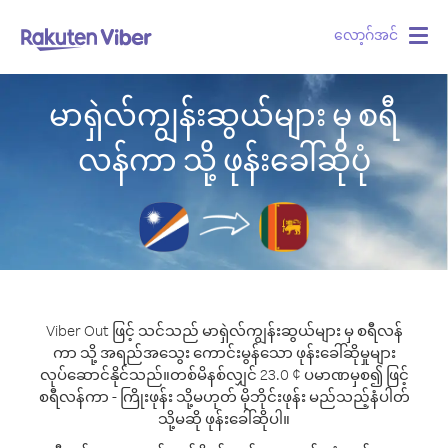
လော့ဂ်အင်
Togg
navig
မာရှဲလ်ကျွန်းဆွယ်များ မှ စရီ
လန်ကာ သို့ ဖုန်းခေါ်ဆိုပုံ
Viber Out ဖြင့် သင်သည် မာရှဲလ်ကျွန်းဆွယ်များ မှ စရီလန်
ကာ သို့ အရည်အသွေး ကောင်းမွန်သော ဖုန်းခေါ်ဆိုမှုများ
လုပ်ဆောင်နိုင်သည်။
တစ်မိနစ်လျှင် 23.0 ¢ ပမာဏမှစ၍ ဖြင့်
စရီလန်ကာ - ကြိုးဖုန်း သို့မဟုတ် မိုဘိုင်းဖုန်း မည်သည့်နံပါတ်
သို့မဆို ဖုန်းခေါ်ဆိုပါ။