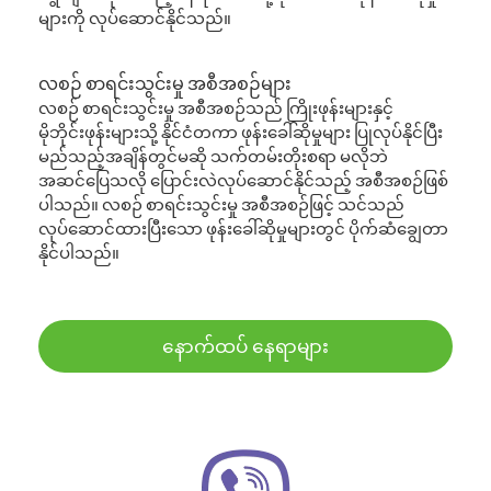
များကို လုပ်ဆောင်နိုင်သည်။
လစဉ် စာရင်းသွင်းမှု အစီအစဉ်များ
လစဉ် စာရင်းသွင်းမှု အစီအစဉ်သည် ကြိုးဖုန်းများနှင့်
မိုဘိုင်းဖုန်းများသို့ နိုင်ငံတကာ ဖုန်းခေါ်ဆိုမှုများ ပြုလုပ်နိုင်ပြီး
မည်သည့်အချိန်တွင်မဆို သက်တမ်းတိုးစရာ မလိုဘဲ
အဆင်ပြေသလို ပြောင်းလဲလုပ်ဆောင်နိုင်သည့် အစီအစဉ်ဖြစ်
ပါသည်။ လစဉ် စာရင်းသွင်းမှု အစီအစဉ်ဖြင့် သင်သည်
လုပ်ဆောင်ထားပြီးသော ဖုန်းခေါ်ဆိုမှုများတွင် ပိုက်ဆံချွေတာ
နိုင်ပါသည်။
နောက်ထပ် နေရာများ