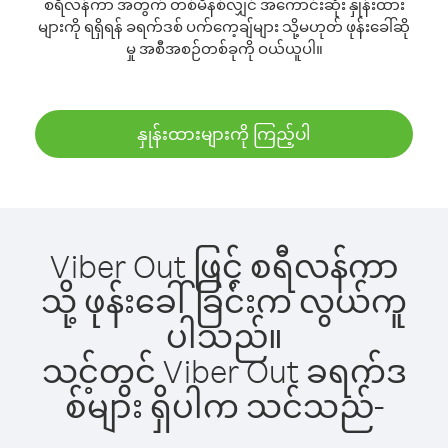
စရီလန်ကာ အတွက် တစ်မိနစ်လျှင် အကောင်းဆုံး နှုန်းထား
များကို ရရှိရန် ခရက်ဒစ် ပက်ကေ့ချ်များ သို့မဟုတ် ဖုန်းခေါ်ဆို
မှု အစီအစဉ်တစ်ခုကို ဝယ်ယူပါ။
နှုန်းထားများကို ကြည့်ပါ
Viber Out ဖြင့် စရီလန်ကာ
သို့ ဖုန်းခေါ်ခြင်းက လွယ်ကူ
ပါသည်။
သင့်တွင် Viber Out ခရက်ဒ
စ်များ ရှိပါက သင်သည်-