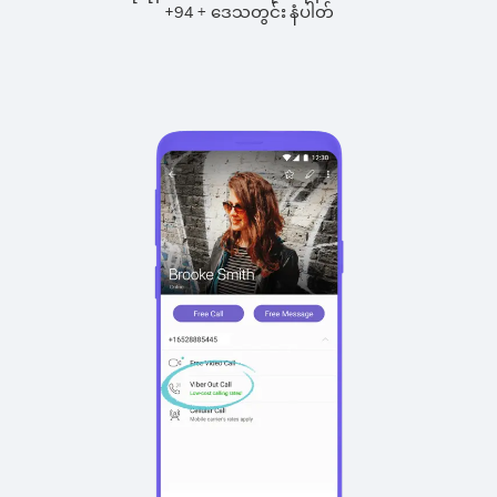
+
+
94
ဒေသတွင်း နံပါတ်