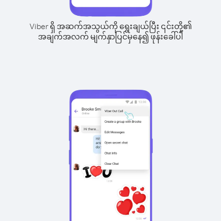
Viber ရှိ အဆက်အသွယ်ကို ရွေးချယ်ပြီး ၎င်းတို့၏
အချက်အလက် မျက်နှာပြင်မှနေ၍ ဖုန်းခေါ်ပါ