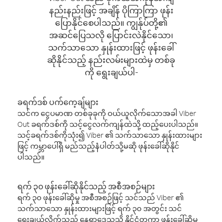
နည်းနည်းဖြင့် အချိန် ပိုကြာကြာ ဖုန်း
ပြောနိုင်စေပါသည်။ ကျွန်ုပ်တို့၏
အဆင်ပြေသလို ပြောင်းလဲနိုင်သော၊
သက်သာသော နှုန်းထားဖြင့် ဖုန်းခေါ်
ဆိုနိုင်သည့် နည်းလမ်းများထဲမှ တစ်ခု
ကို ရွေးချယ်ပါ-
ခရက်ဒစ် ပက်ကေ့ချ်များ
သင်က ငွေပမာဏ တစ်ခုခုကို ဝယ်ယူလိုက်သောအခါ Viber
Out ခရက်ဒစ်ကို သင့်ငွေလက်ကျန်ထဲသို့ ထည့်ပေးပါသည်။
သင့်ခရက်ဒစ်ကိုသုံး၍ Viber ၏ သက်သာသော နှုန်းထားများ
ဖြင့် ကမ္ဘာပေါ်ရှိ မည်သည့်နံပါတ်သို့မဆို ဖုန်းခေါ်ဆိုနိုင်
ပါသည်။
ရက် ၃၀ ဖုန်းခေါ်ဆိုနိုင်သည့် အစီအစဉ်များ
ရက် ၃၀ ဖုန်းခေါ်ဆိုမှု အစီအစဉ်ဖြင့် သင်သည် Viber ၏
သက်သာသော နှုန်းထားများဖြင့် ရက် ၃၀ အတွင်း သင်
ရွေးချယ်လိုက်သည့် နေရာဒေသသို့ နိုင်ငံတကာ ဖုန်းခေါ်ဆိုမှု