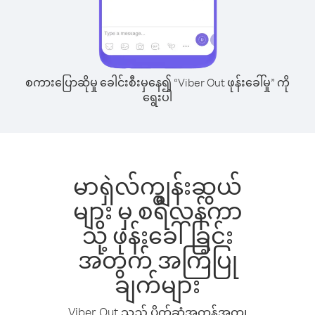
စကားပြောဆိုမှု ခေါင်းစီးမှနေ၍ “Viber Out ဖုန်းခေါ်မှု” ကို
ရွေးပါ
မာရှဲလ်ကျွန်းဆွယ်
များ မှ စရီလန်ကာ
သို့ ဖုန်းခေါ်ခြင်း
အတွက် အကြံပြု
ချက်များ
Viber Out သည် ပိုက်ဆံအကုန်အကျ