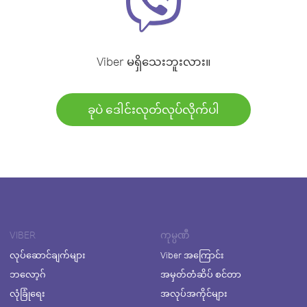
Viber မရှိသေးဘူးလား။
ခုပဲ ဒေါင်းလုတ်လုပ်လိုက်ပါ
VIBER
ကုမ္ပဏီ
လုပ်ဆောင်ချက်များ
Viber အကြောင်း
ဘလော့ဂ်
အမှတ်တံဆိပ် စင်တာ
လုံခြုံရေး
အလုပ်အကိုင်များ