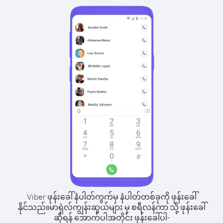
Viber ဖုန်းခေါ်နံပါတ်ကွက်မှ နံပါတ်တစ်ခုကို ဖုန်းခေါ်
နိုင်သည်။
မာရှဲလ်ကျွန်းဆွယ်များ မှ စရီလန်ကာ သို့ ဖုန်းခေါ်
ဆိုရန် အောက်ပါအတိုင်း ဖုန်းခေါ်ပါ-