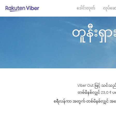
ဒေါင်းလုတ်
လုပ်ဆေ
တူနီးရှား
Viber Out ဖြင့် သင်သည်
တစ်မိနစ်လျှင် 23.0 ¢ ပမ
စရီလန်ကာ အတွက် တစ်မိနစ်လျှင် အကောင်