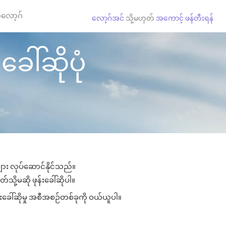
လော့ဂ်
လော့ဂ်အင်
သို့မဟုတ်
အကောင့် ဖန်တီးရန်
ခေါ်ဆိုပုံ
များ လုပ်ဆောင်နိုင်သည်။
သို့မဆို ဖုန်းခေါ်ဆိုပါ။
းခေါ်ဆိုမှု အစီအစဉ်တစ်ခုကို ဝယ်ယူပါ။