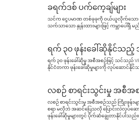
ခရက်ဒစ် ပက်ကေ့ချ်များ
သင်က ငွေပမာဏ တစ်ခုခုကို ဝယ်ယူလိုက်သောအခ
သက်သာသော နှုန်းထားများဖြင့် ကမ္ဘာပေါ်ရှိ မည်သ
ရက် ၃၀ ဖုန်းခေါ်ဆိုနိုင်သည့
ရက် ၃၀ ဖုန်းခေါ်ဆိုမှု အစီအစဉ်ဖြင့် သင်သည
နိုင်ငံတကာ ဖုန်းခေါ်ဆိုမှုများကို လုပ်ဆောင်နိုင
လစဉ် စာရင်းသွင်းမှု အစီအစ
လစဉ် စာရင်းသွင်းမှု အစီအစဉ်သည် ကြိုးဖုန်းများနှင
စရာ မလိုဘဲ အဆင်ပြေသလို ပြောင်းလဲလုပ်ဆောင
ဖုန်းခေါ်ဆိုမှုများတွင် ပိုက်ဆံချွေတာနိုင်ပါသည်။