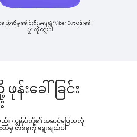
ြောဆိုမှု ခေါင်းစီးမှနေ၍ “Viber Out ဖုန်းခေါ်
မှု” ကို ရွေးပါ
ု့ ဖုန်းခေါ်ခြင်း
း
ါသည်။ ကျွန်ုပ်တို့၏ အဆင်ပြေသလို
းထဲမှ တစ်ခုကို ရွေးချယ်ပါ-