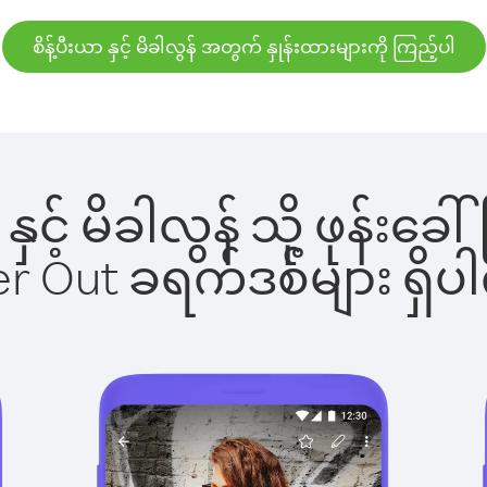
စိန့်ပီးယာ နှင့် မိခါလွန် အတွက် နှုန်းထားများကို ကြည့်ပါ
ယာ နှင့် မိခါလွန် သို့ ဖုန
ber Out ခရက်ဒစ်များ ရှ