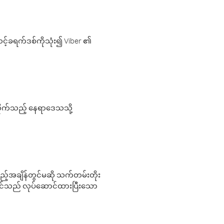
့်ခရက်ဒစ်ကိုသုံး၍ Viber ၏
လိုက်သည့် နေရာဒေသသို့
 မည်သည့်အချိန်တွင်မဆို သက်တမ်းတိုး
 သင်သည် လုပ်ဆောင်ထားပြီးသော