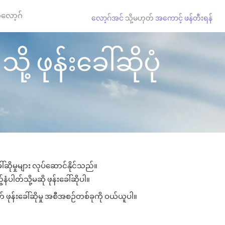
လော့ဂ်
လော့ဂ်အင်
သို့မဟုတ်
အကောင့် ဖန်တီးရန်
ို့ ဖုန်းခေါ်ဆိုပုံ
ါ်ဆိုမှုများ လုပ်ဆောင်နိုင်သည်။
်နံပါတ်သို့မဆို ဖုန်းခေါ်ဆိုပါ။
တ် ဖုန်းခေါ်ဆိုမှု အစီအစဉ်တစ်ခုကို ဝယ်ယူပါ။