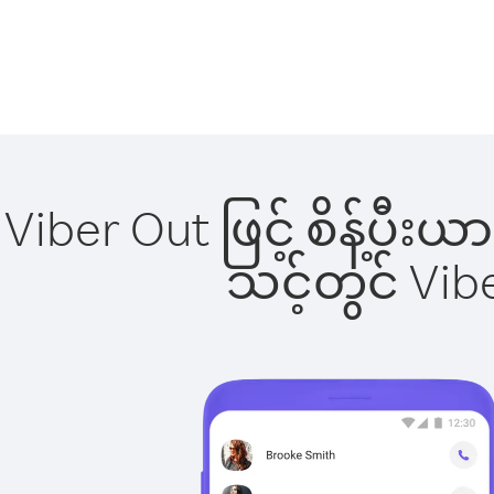
Viber Out ဖြင့် စိန့်ပီး
သင့်တွင် Vi