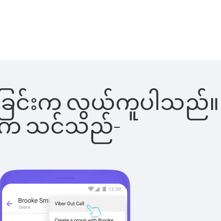
်းခေါ်ခြင်းက လွယ်ကူပါသည်။
ိပါက သင်သည်-