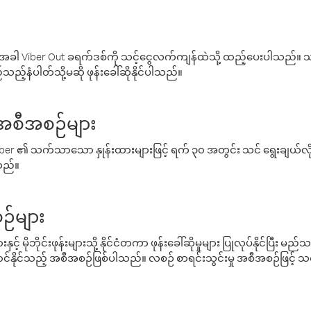
ါ Viber Out ခရက်ဒစ်ကို သင့်ငွေလက်ကျန်ထဲသို့ ထည့်ပေးပါသည်။ သင
ည့်နံပါတ်သို့မဆို ဖုန်းခေါ်ဆိုနိုင်ပါသည်။
် အစီအစဉ်များ
် Viber ၏ သက်သာသော နှုန်းထားများဖြင့် ရက် ၃၀ အတွင်း သင် ရွေးချယ်
်သည်။
ဉ်များ
့် မိုဘိုင်းဖုန်းများသို့ နိုင်ငံတကာ ဖုန်းခေါ်ဆိုမှုများ ပြုလုပ်နိုင်ပြီး
်နိုင်သည့် အစီအစဉ်ဖြစ်ပါသည်။ လစဉ် စာရင်းသွင်းမှု အစီအစဉ်ဖြင့်