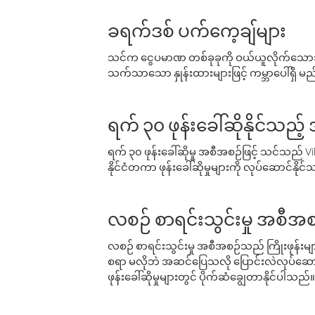
ခရက်ဒစ် ပက်ကေ့ချ်များ
သင်က ငွေပမာဏ တစ်ခုခုကို ဝယ်ယူလိုက်သောအခ
သက်သာသော နှုန်းထားများဖြင့် ကမ္ဘာပေါ်ရှိ မည်သ
ရက် ၃၀ ဖုန်းခေါ်ဆိုနိုင်သည့
ရက် ၃၀ ဖုန်းခေါ်ဆိုမှု အစီအစဉ်ဖြင့် သင်သည
နိုင်ငံတကာ ဖုန်းခေါ်ဆိုမှုများကို လုပ်ဆောင်နိုင
လစဉ် စာရင်းသွင်းမှု အစီအစ
လစဉ် စာရင်းသွင်းမှု အစီအစဉ်သည် ကြိုးဖုန်းများနှင
စရာ မလိုဘဲ အဆင်ပြေသလို ပြောင်းလဲလုပ်ဆောင
ဖုန်းခေါ်ဆိုမှုများတွင် ပိုက်ဆံချွေတာနိုင်ပါသည်။