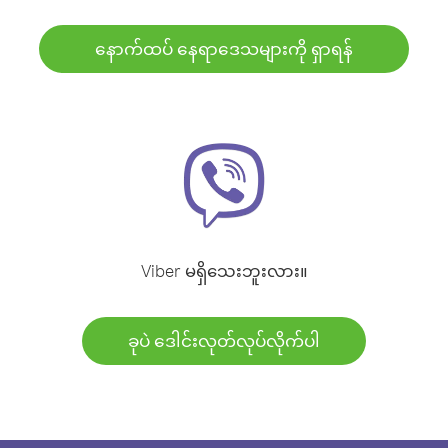
နောက်ထပ် နေရာဒေသများကို ရှာရန်
Viber မရှိသေးဘူးလား။
ခုပဲ ဒေါင်းလုတ်လုပ်လိုက်ပါ