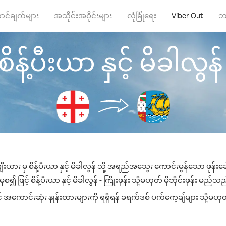
ာင်ချက်များ
အသိုင်းအဝိုင်းများ
လုံခြုံရေး
Viber Out
ဘ
န့်ပီးယာ နှင့် မိခါလွန် သ
ီးယား မှ စိန့်ပီးယာ နှင့် မိခါလွန် သို့ အရည်အသွေး ကောင်းမွန်သော ဖုန်းခေ
ဖြင့် စိန့်ပီးယာ နှင့် မိခါလွန် - ကြိုးဖုန်း သို့မဟုတ် မိုဘိုင်းဖုန်း မည်သည့
ှင် အကောင်းဆုံး နှုန်းထားများကို ရရှိရန် ခရက်ဒစ် ပက်ကေ့ချ်များ သို့မဟု