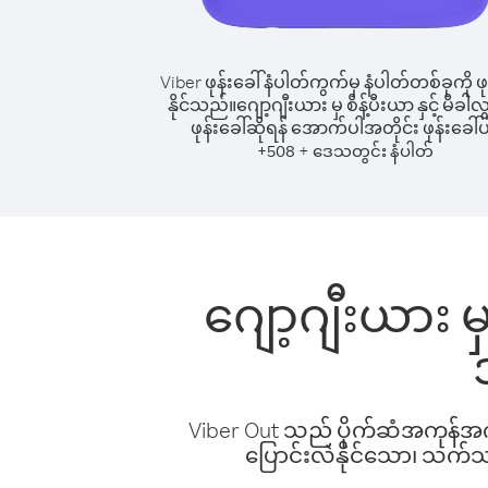
Viber ဖုန်းခေါ်နံပါတ်ကွက်မှ နံပါတ်တစ်ခုကို ဖု
နိုင်သည်။
ဂျော့ဂျီးယား မှ စိန့်ပီးယာ နှင့် မိခါလွန
ဖုန်းခေါ်ဆိုရန် အောက်ပါအတိုင်း ဖုန်းခေါ်ပ
+
+
508
ဒေသတွင်း နံပါတ်
ဂျော့ဂျီးယား မှ 
Viber Out သည် ပိုက်ဆံအကုန်အကျ 
ပြောင်းလဲနိုင်သော၊ သက်သာသ