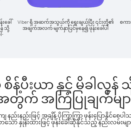
န်းခေါ်
Viber ရှိ အဆက်အသွယ်ကို ရွေးချယ်ပြီး ၎င်းတို့၏
စကားပ
် သို့
အချက်အလက် မျက်နှာပြင်မှနေ၍ ဖုန်းခေါ်ပါ
ါ-
စိန့်ပီးယာ နှင့် မိခါလွန် သိ
အတွက် အကြံပြုချက်မျာ
နည်းနည်းဖြင့် အချိန် ပိုကြာကြာ ဖုန်းပြောနိုင်စေပ
ော နှုန်းထားဖြင့် ဖုန်းခေါ်ဆိုနိုင်သည့် နည်းလမ်းမျာ