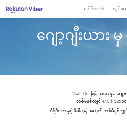
ဒေါင်းလုတ်
လုပ်ဆေ
ဂျော့ဂျီးယား မှ စိ
Viber Out ဖြင့် သင်သည် ဂျော့ဂျ
တစ်မိနစ်လျှင် 47.0 ¢ ပမာဏမှစ၍ 
စိန့်ပီးယာ နှင့် မိခါလွန် အတွက် တစ်မိနစ်လျ