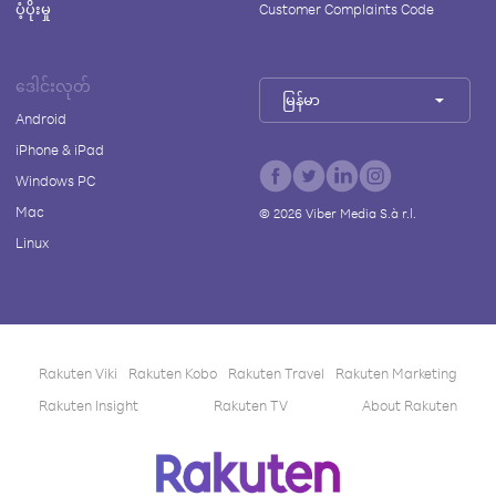
ပံ့ပိုးမှု
Customer Complaints Code
ဒေါင်းလုတ်
မြန်မာ
Android
iPhone & iPad
Windows PC
Mac
©
2026
Viber Media S.à r.l.
Linux
Rakuten Viki
Rakuten Kobo
Rakuten Travel
Rakuten Marketing
Rakuten Insight
Rakuten TV
About Rakuten