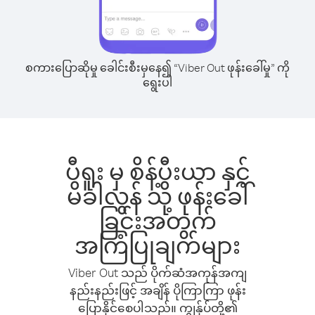
စကားပြောဆိုမှု ခေါင်းစီးမှနေ၍ “Viber Out ဖုန်းခေါ်မှု” ကို
ရွေးပါ
ပီရူး မှ စိန့်ပီးယာ နှင့်
မိခါလွန် သို့ ဖုန်းခေါ်
ခြင်းအတွက်
အကြံပြုချက်များ
Viber Out သည် ပိုက်ဆံအကုန်အကျ
နည်းနည်းဖြင့် အချိန် ပိုကြာကြာ ဖုန်း
ပြောနိုင်စေပါသည်။ ကျွန်ုပ်တို့၏