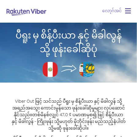
လော့ဂ်အင်
Togg
navig
ပီရူး မှ စိန့်ပီးယာ နှင့် မိခါလွန်
သို့ ဖုန်းခေါ်ဆိုပုံ
Viber Out ဖြင့် သင်သည် ပီရူး မှ စိန့်ပီးယာ နှင့် မိခါလွန် သို့
အရည်အသွေး ကောင်းမွန်သော ဖုန်းခေါ်ဆိုမှုများ လုပ်ဆောင်
နိုင်သည်။
တစ်မိနစ်လျှင် 47.0 ¢ ပမာဏမှစ၍ ဖြင့် စိန့်ပီးယာ
နှင့် မိခါလွန် - ကြိုးဖုန်း သို့မဟုတ် မိုဘိုင်းဖုန်း မည်သည့်နံပါတ်
သို့မဆို ဖုန်းခေါ်ဆိုပါ။