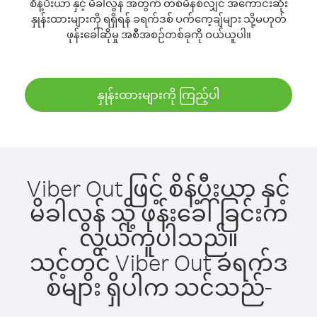
စိန့်ပီးယာ နှင့် မိခါလွန် အတွက် တစ်မိနစ်လျှင် အကောင်းဆုံး
နှုန်းထားများကို ရရှိရန် ခရက်ဒစ် ပက်ကေ့ချ်များ သို့မဟုတ်
ဖုန်းခေါ်ဆိုမှု အစီအစဉ်တစ်ခုကို ဝယ်ယူပါ။
နှုန်းထားများကို ကြည့်ပါ
Viber Out ဖြင့် စိန့်ပီးယာ နှင့်
မိခါလွန် သို့ ဖုန်းခေါ်ခြင်းက
လွယ်ကူပါသည်။
သင့်တွင် Viber Out ခရက်ဒ
စ်များ ရှိပါက သင်သည်-