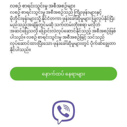
လစဉ် စာရင်းသွင်းမှု အစီအစဉ်များ
လစဉ် စာရင်းသွင်းမှု အစီအစဉ်သည် ကြိုးဖုန်းများနှင့်
မိုဘိုင်းဖုန်းများသို့ နိုင်ငံတကာ ဖုန်းခေါ်ဆိုမှုများ ပြုလုပ်နိုင်ပြီး
မည်သည့်အချိန်တွင်မဆို သက်တမ်းတိုးစရာ မလိုဘဲ
အဆင်ပြေသလို ပြောင်းလဲလုပ်ဆောင်နိုင်သည့် အစီအစဉ်ဖြစ်
ပါသည်။ လစဉ် စာရင်းသွင်းမှု အစီအစဉ်ဖြင့် သင်သည်
လုပ်ဆောင်ထားပြီးသော ဖုန်းခေါ်ဆိုမှုများတွင် ပိုက်ဆံချွေတာ
နိုင်ပါသည်။
နောက်ထပ် နေရာများ