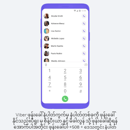
Viber ဖုန်းခေါ်နံပါတ်ကွက်မှ နံပါတ်တစ်ခုကို ဖုန်းခေါ်
နိုင်သည်။
ပီရူး မှ စိန့်ပီးယာ နှင့် မိခါလွန် သို့ ဖုန်းခေါ်ဆိုရန်
အောက်ပါအတိုင်း ဖုန်းခေါ်ပါ-
+
+
508
ဒေသတွင်း နံပါတ်