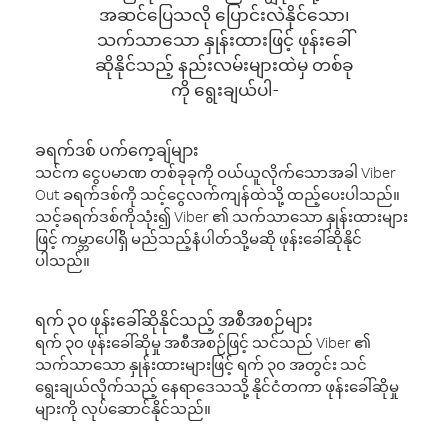
အဆင်ပြေသလို ပြောင်းလဲနိုင်သော၊
သက်သာသော နှုန်းထားဖြင့် ဖုန်းခေါ်
ဆိုနိုင်သည့် နည်းလမ်းများထဲမှ တစ်ခု
ကို ရွေးချယ်ပါ-
ခရက်ဒစ် ပက်ကေ့ချ်များ
သင်က ငွေပမာဏ တစ်ခုခုကို ဝယ်ယူလိုက်သောအခါ Viber
Out ခရက်ဒစ်ကို သင့်ငွေလက်ကျန်ထဲသို့ ထည့်ပေးပါသည်။
သင့်ခရက်ဒစ်ကိုသုံး၍ Viber ၏ သက်သာသော နှုန်းထားများ
ဖြင့် ကမ္ဘာပေါ်ရှိ မည်သည့်နံပါတ်သို့မဆို ဖုန်းခေါ်ဆိုနိုင်
ပါသည်။
ရက် ၃၀ ဖုန်းခေါ်ဆိုနိုင်သည့် အစီအစဉ်များ
ရက် ၃၀ ဖုန်းခေါ်ဆိုမှု အစီအစဉ်ဖြင့် သင်သည် Viber ၏
သက်သာသော နှုန်းထားများဖြင့် ရက် ၃၀ အတွင်း သင်
ရွေးချယ်လိုက်သည့် နေရာဒေသသို့ နိုင်ငံတကာ ဖုန်းခေါ်ဆိုမှု
များကို လုပ်ဆောင်နိုင်သည်။