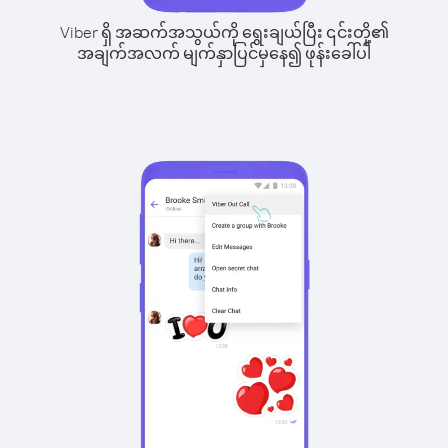
Viber ရှိ အဆက်အသွယ်ကို ရွေးချယ်ပြီး ၎င်းတို့၏
အချက်အလက် မျက်နှာပြင်မှနေ၍ ဖုန်းခေါ်ပါ