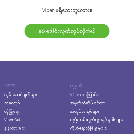
Viber မရှိသေးဘူးလား။
ခုပဲ ဒေါင်းလုတ်လုပ်လိုက်ပါ
VIBER
ကုမ္ပဏီ
လုပ်ဆောင်ချက်များ
Viber အကြောင်း
ဘလော့ဂ်
အမှတ်တံဆိပ် စင်တာ
လုံခြုံရေး
အလုပ်အကိုင်များ
Viber Out
စည်းကမ်းချက်များနှင့် မူဝါဒများ
နှုန်းထားများ
ကိုယ်ရေးလုံခြုံမှု မူဝါဒ