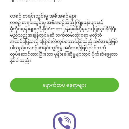
လစဉ် စာရင်းသွင်းမှု အစီအစဉ်များ
လစဉ် စာရင်းသွင်းမှု အစီအစဉ်သည် ကြိုးဖုန်းများနှင့်
မိုဘိုင်းဖုန်းများသို့ နိုင်ငံတကာ ဖုန်းခေါ်ဆိုမှုများ ပြုလုပ်နိုင်ပြီး
မည်သည့်အချိန်တွင်မဆို သက်တမ်းတိုးစရာ မလိုဘဲ
အဆင်ပြေသလို ပြောင်းလဲလုပ်ဆောင်နိုင်သည့် အစီအစဉ်ဖြစ်
ပါသည်။ လစဉ် စာရင်းသွင်းမှု အစီအစဉ်ဖြင့် သင်သည်
လုပ်ဆောင်ထားပြီးသော ဖုန်းခေါ်ဆိုမှုများတွင် ပိုက်ဆံချွေတာ
နိုင်ပါသည်။
နောက်ထပ် နေရာများ