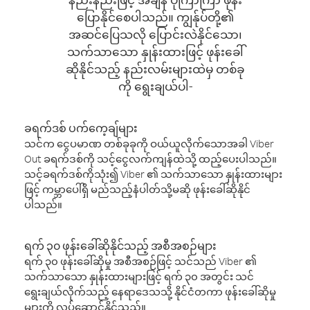
ပြောနိုင်စေပါသည်။ ကျွန်ုပ်တို့၏
အဆင်ပြေသလို ပြောင်းလဲနိုင်သော၊
သက်သာသော နှုန်းထားဖြင့် ဖုန်းခေါ်
ဆိုနိုင်သည့် နည်းလမ်းများထဲမှ တစ်ခု
ကို ရွေးချယ်ပါ-
ခရက်ဒစ် ပက်ကေ့ချ်များ
သင်က ငွေပမာဏ တစ်ခုခုကို ဝယ်ယူလိုက်သောအခါ Viber
Out ခရက်ဒစ်ကို သင့်ငွေလက်ကျန်ထဲသို့ ထည့်ပေးပါသည်။
သင့်ခရက်ဒစ်ကိုသုံး၍ Viber ၏ သက်သာသော နှုန်းထားများ
ဖြင့် ကမ္ဘာပေါ်ရှိ မည်သည့်နံပါတ်သို့မဆို ဖုန်းခေါ်ဆိုနိုင်
ပါသည်။
ရက် ၃၀ ဖုန်းခေါ်ဆိုနိုင်သည့် အစီအစဉ်များ
ရက် ၃၀ ဖုန်းခေါ်ဆိုမှု အစီအစဉ်ဖြင့် သင်သည် Viber ၏
သက်သာသော နှုန်းထားများဖြင့် ရက် ၃၀ အတွင်း သင်
ရွေးချယ်လိုက်သည့် နေရာဒေသသို့ နိုင်ငံတကာ ဖုန်းခေါ်ဆိုမှု
များကို လုပ်ဆောင်နိုင်သည်။