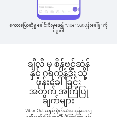
စကားပြောဆိုမှု ခေါင်းစီးမှနေ၍ “Viber Out ဖုန်းခေါ်မှု” ကို
ရွေးပါ
ချီလီ မှ စိန့်ဗင့်ဆဲန်
နှင့် ဂရက်နဒီး သို့
ဖုန်းခေါ်ခြင်း
အတွက် အကြံပြု
ချက်များ
Viber Out သည် ပိုက်ဆံအကုန်အကျ
နည်းနည်းဖြင့် အချိန် ပိုကြာကြာ ဖုန်း