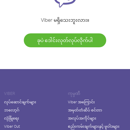
Viber မရှိသေးဘူးလား။
ခုပဲ ဒေါင်းလုတ်လုပ်လိုက်ပါ
VIBER
ကုမ္ပဏီ
လုပ်ဆောင်ချက်များ
Viber အကြောင်း
ဘလော့ဂ်
အမှတ်တံဆိပ် စင်တာ
လုံခြုံရေး
အလုပ်အကိုင်များ
Viber Out
စည်းကမ်းချက်များနှင့် မူဝါဒများ