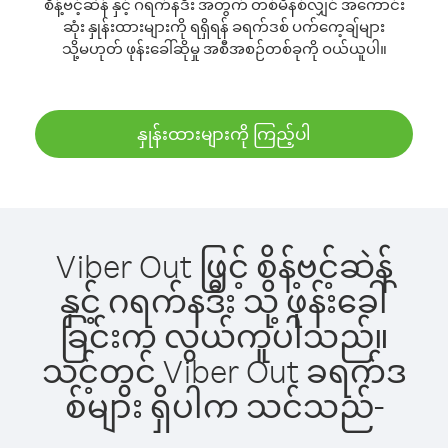
စိန့်ဗင့်ဆဲန် နှင့် ဂရက်နဒီး အတွက် တစ်မိနစ်လျှင် အကောင်း
ဆုံး နှုန်းထားများကို ရရှိရန် ခရက်ဒစ် ပက်ကေ့ချ်များ
သို့မဟုတ် ဖုန်းခေါ်ဆိုမှု အစီအစဉ်တစ်ခုကို ဝယ်ယူပါ။
နှုန်းထားများကို ကြည့်ပါ
Viber Out ဖြင့် စိန့်ဗင့်ဆဲန်
နှင့် ဂရက်နဒီး သို့ ဖုန်းခေါ်
ခြင်းက လွယ်ကူပါသည်။
သင့်တွင် Viber Out ခရက်ဒ
စ်များ ရှိပါက သင်သည်-