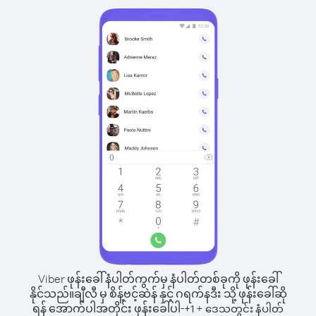
Viber ဖုန်းခေါ်နံပါတ်ကွက်မှ နံပါတ်တစ်ခုကို ဖုန်းခေါ်
နိုင်သည်။
ချီလီ မှ စိန့်ဗင့်ဆဲန် နှင့် ဂရက်နဒီး သို့ ဖုန်းခေါ်ဆို
ရန် အောက်ပါအတိုင်း ဖုန်းခေါ်ပါ-
+
+
1
ဒေသတွင်း နံပါတ်