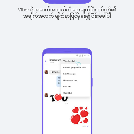
Viber ရှိ အဆက်အသွယ်ကို ရွေးချယ်ပြီး ၎င်းတို့၏
အချက်အလက် မျက်နှာပြင်မှနေ၍ ဖုန်းခေါ်ပါ