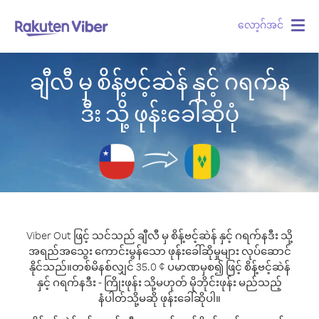
လော့ဂ်အင်
Togg
navig
ချီလီ မှ စိန့်ဗင့်ဆဲန် နှင့် ဂရက်န
ဒီး သို့ ဖုန်းခေါ်ဆိုပုံ
Viber Out ဖြင့် သင်သည် ချီလီ မှ စိန့်ဗင့်ဆဲန် နှင့် ဂရက်နဒီး သို့
အရည်အသွေး ကောင်းမွန်သော ဖုန်းခေါ်ဆိုမှုများ လုပ်ဆောင်
နိုင်သည်။
တစ်မိနစ်လျှင် 35.0 ¢ ပမာဏမှစ၍ ဖြင့် စိန့်ဗင့်ဆဲန်
နှင့် ဂရက်နဒီး - ကြိုးဖုန်း သို့မဟုတ် မိုဘိုင်းဖုန်း မည်သည့်
နံပါတ်သို့မဆို ဖုန်းခေါ်ဆိုပါ။