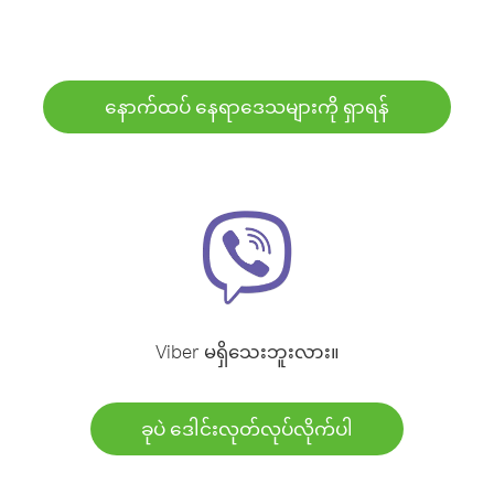
နောက်ထပ် နေရာဒေသများကို ရှာရန်
Viber မရှိသေးဘူးလား။
ခုပဲ ဒေါင်းလုတ်လုပ်လိုက်ပါ