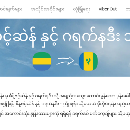
ာင်ချက်များ
အသိုင်းအဝိုင်းများ
လုံခြုံရေး
Viber Out
ဘ
ဗင့်ဆဲန် နှင့် ဂရက်နဒီး သို
း မှ စိန့်ဗင့်ဆဲန် နှင့် ဂရက်နဒီး သို့ အရည်အသွေး ကောင်းမွန်သော ဖုန်းခေါ
င့် စိန့်ဗင့်ဆဲန် နှင့် ဂရက်နဒီး - ကြိုးဖုန်း သို့မဟုတ် မိုဘိုင်းဖုန်း မည်သ
လျှင် အကောင်းဆုံး နှုန်းထားများကို ရရှိရန် ခရက်ဒစ် ပက်ကေ့ချ်များ သို့မဟ