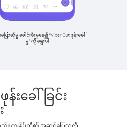
ြောဆိုမှု ခေါင်းစီးမှနေ၍ “Viber Out ဖုန်းခေါ်
မှု” ကို ရွေးပါ
့ ဖုန်းခေါ်ခြင်း
း
ါသည်။ ကျွန်ုပ်တို့၏ အဆင်ပြေသလို