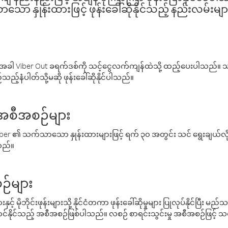
ော နှုန်းထားဖြင့် ဖုန်းခေါ်ဆိုနိုင်သည့် နည်းလမ်းမျာ
ါ Viber Out ခရက်ဒစ်ကို သင့်ငွေလက်ကျန်ထဲသို့ ထည့်ပေးပါသည်။ သင
ည့်နံပါတ်သို့မဆို ဖုန်းခေါ်ဆိုနိုင်ပါသည်။
် အစီအစဉ်များ
် Viber ၏ သက်သာသော နှုန်းထားများဖြင့် ရက် ၃၀ အတွင်း သင် ရွေးချယ်
်သည်။
ဉ်များ
့် မိုဘိုင်းဖုန်းများသို့ နိုင်ငံတကာ ဖုန်းခေါ်ဆိုမှုများ ပြုလုပ်နိုင်ပြီး
်နိုင်သည့် အစီအစဉ်ဖြစ်ပါသည်။ လစဉ် စာရင်းသွင်းမှု အစီအစဉ်ဖြင့်