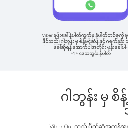
Viber ဖုန်းခေါ်နံပါတ်ကွက်မှ နံပါတ်တစ်ခုကို ဖု
နိုင်သည်။
ဂါဘွန်း မှ စိန့်ဗင့်ဆဲန် နှင့် ဂရက်နဒီး သို
ခေါ်ဆိုရန် အောက်ပါအတိုင်း ဖုန်းခေါ်ပါ-
+
+
1
ဒေသတွင်း နံပါတ်
ဂါဘွန်း မှ စိန့
Viber Out သည် ပိုက်ဆံအကုန်အကျ 