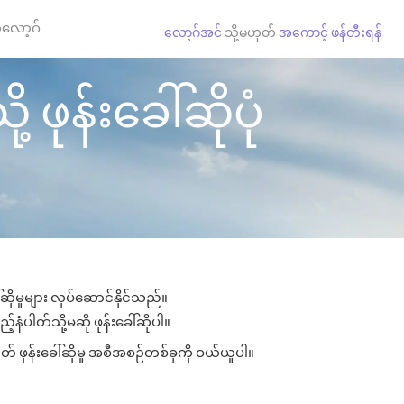
လော့ဂ်
လော့ဂ်အင်
သို့မဟုတ်
အကောင့် ဖန်တီးရန်
့ ဖုန်းခေါ်ဆိုပုံ
်ဆိုမှုများ လုပ်ဆောင်နိုင်သည်။
ည့်နံပါတ်သို့မဆို ဖုန်းခေါ်ဆိုပါ။
ုတ် ဖုန်းခေါ်ဆိုမှု အစီအစဉ်တစ်ခုကို ဝယ်ယူပါ။