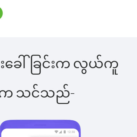
 ဖုန်းခေါ်ခြင်းက လွယ်ကူ
ိပါက သင်သည်-