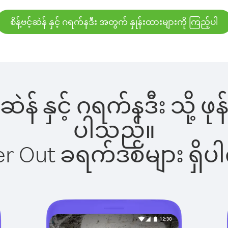
စိန့်ဗင့်ဆဲန် နှင့် ဂရက်နဒီး အတွက် နှုန်းထားများကို ကြည့်ပါ
င့်ဆဲန် နှင့် ဂရက်နဒီး သို့
ပါသည်။
ber Out ခရက်ဒစ်များ ရှ