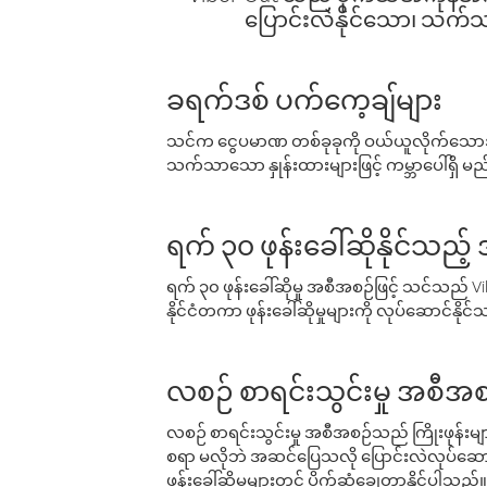
ပြောင်းလဲနိုင်သော၊ သက်သာသ
ခရက်ဒစ် ပက်ကေ့ချ်များ
သင်က ငွေပမာဏ တစ်ခုခုကို ဝယ်ယူလိုက်သောအခ
သက်သာသော နှုန်းထားများဖြင့် ကမ္ဘာပေါ်ရှိ မည်သ
ရက် ၃၀ ဖုန်းခေါ်ဆိုနိုင်သည့
ရက် ၃၀ ဖုန်းခေါ်ဆိုမှု အစီအစဉ်ဖြင့် သင်သည
နိုင်ငံတကာ ဖုန်းခေါ်ဆိုမှုများကို လုပ်ဆောင်နိုင
လစဉ် စာရင်းသွင်းမှု အစီအစ
လစဉ် စာရင်းသွင်းမှု အစီအစဉ်သည် ကြိုးဖုန်းများနှင
စရာ မလိုဘဲ အဆင်ပြေသလို ပြောင်းလဲလုပ်ဆောင
ဖုန်းခေါ်ဆိုမှုများတွင် ပိုက်ဆံချွေတာနိုင်ပါသည်။