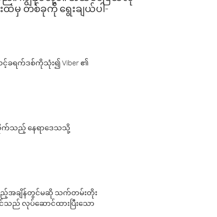
းထဲမှ တစ်ခုကို ရွေးချယ်ပါ-
့်ခရက်ဒစ်ကိုသုံး၍ Viber ၏
လိုက်သည့် နေရာဒေသသို့
 မည်သည့်အချိန်တွင်မဆို သက်တမ်းတိုး
 သင်သည် လုပ်ဆောင်ထားပြီးသော