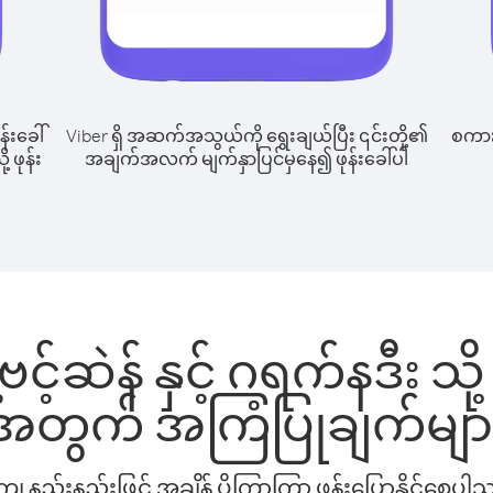
န်းခေါ်
Viber ရှိ အဆက်အသွယ်ကို ရွေးချယ်ပြီး ၎င်းတို့၏
စကားပ
့ ဖုန်း
အချက်အလက် မျက်နှာပြင်မှနေ၍ ဖုန်းခေါ်ပါ
်ဗင့်ဆဲန် နှင့် ဂရက်နဒီး သို
အတွက် အကြံပြုချက်မျာ
နည်းနည်းဖြင့် အချိန် ပိုကြာကြာ ဖုန်းပြောနိုင်စေပ