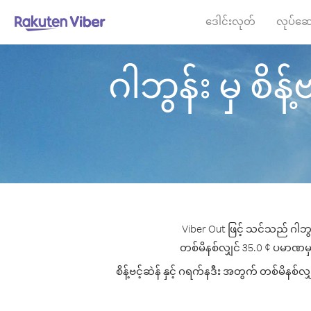
ဒေါင်းလုတ်
လုပ်ဆေ
ဂါဘွန်း မှ စိန့်
Viber Out ဖြင့် သင်သည် ဂါဘွန်
တစ်မိနစ်လျှင် 35.0 ¢ ပမာဏမှစ၍ ဖြ
စိန့်ဗင့်ဆဲန် နှင့် ဂရက်နဒီး အတွက် တစ်မိနစ်