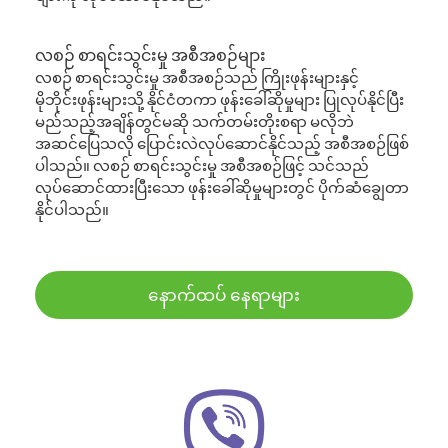
လစဉ် စာရင်းသွင်းမှု အစီအစဉ်များ
လစဉ် စာရင်းသွင်းမှု အစီအစဉ်သည် ကြိုးဖုန်းများနှင့်
မိုဘိုင်းဖုန်းများသို့ နိုင်ငံတကာ ဖုန်းခေါ်ဆိုမှုများ ပြုလုပ်နိုင်ပြီး
မည်သည့်အချိန်တွင်မဆို သက်တမ်းတိုးစရာ မလိုဘဲ
အဆင်ပြေသလို ပြောင်းလဲလုပ်ဆောင်နိုင်သည့် အစီအစဉ်ဖြစ်
ပါသည်။ လစဉ် စာရင်းသွင်းမှု အစီအစဉ်ဖြင့် သင်သည်
လုပ်ဆောင်ထားပြီးသော ဖုန်းခေါ်ဆိုမှုများတွင် ပိုက်ဆံချွေတာ
နိုင်ပါသည်။
နောက်ထပ် နေရာများ