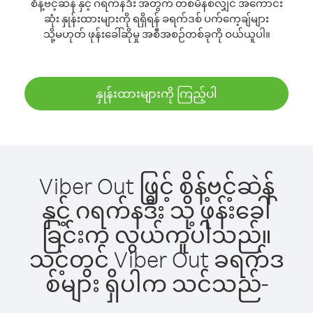
စိန့်ဗင့်ဆဲန် နှင့် ဂရက်နဒီး အတွက် တစ်မိနစ်လျှင် အကောင်း
ဆုံး နှုန်းထားများကို ရရှိရန် ခရက်ဒစ် ပက်ကေ့ချ်များ
သို့မဟုတ် ဖုန်းခေါ်ဆိုမှု အစီအစဉ်တစ်ခုကို ဝယ်ယူပါ။
နှုန်းထားများကို ကြည့်ပါ
Viber Out ဖြင့် စိန့်ဗင့်ဆဲန်
နှင့် ဂရက်နဒီး သို့ ဖုန်းခေါ်
ခြင်းက လွယ်ကူပါသည်။
သင့်တွင် Viber Out ခရက်ဒ
စ်များ ရှိပါက သင်သည်-