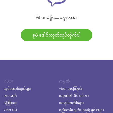
Viber မရှိသေးဘူးလား။
ခုပဲ ဒေါင်းလုတ်လုပ်လိုက်ပါ
VIBER
ကုမ္ပဏီ
လုပ်ဆောင်ချက်များ
Viber အကြောင်း
ဘလော့ဂ်
အမှတ်တံဆိပ် စင်တာ
လုံခြုံရေး
အလုပ်အကိုင်များ
Viber Out
စည်းကမ်းချက်များနှင့် မူဝါဒများ