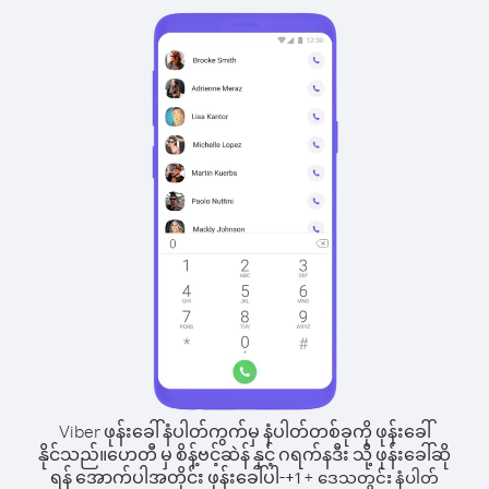
Viber ဖုန်းခေါ်နံပါတ်ကွက်မှ နံပါတ်တစ်ခုကို ဖုန်းခေါ်
နိုင်သည်။
ဟေတီ မှ စိန့်ဗင့်ဆဲန် နှင့် ဂရက်နဒီး သို့ ဖုန်းခေါ်ဆို
ရန် အောက်ပါအတိုင်း ဖုန်းခေါ်ပါ-
+
+
1
ဒေသတွင်း နံပါတ်