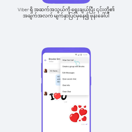
Viber ရှိ အဆက်အသွယ်ကို ရွေးချယ်ပြီး ၎င်းတို့၏
အချက်အလက် မျက်နှာပြင်မှနေ၍ ဖုန်းခေါ်ပါ