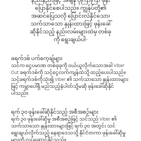
ပြောနိုင်စေပါသည်။ ကျွန်ုပ်တို့၏
အဆင်ပြေသလို ပြောင်းလဲနိုင်သော၊
သက်သာသော နှုန်းထားဖြင့် ဖုန်းခေါ်
ဆိုနိုင်သည့် နည်းလမ်းများထဲမှ တစ်ခု
ကို ရွေးချယ်ပါ-
ခရက်ဒစ် ပက်ကေ့ချ်များ
သင်က ငွေပမာဏ တစ်ခုခုကို ဝယ်ယူလိုက်သောအခါ Viber
Out ခရက်ဒစ်ကို သင့်ငွေလက်ကျန်ထဲသို့ ထည့်ပေးပါသည်။
သင့်ခရက်ဒစ်ကိုသုံး၍ Viber ၏ သက်သာသော နှုန်းထားများ
ဖြင့် ကမ္ဘာပေါ်ရှိ မည်သည့်နံပါတ်သို့မဆို ဖုန်းခေါ်ဆိုနိုင်
ပါသည်။
ရက် ၃၀ ဖုန်းခေါ်ဆိုနိုင်သည့် အစီအစဉ်များ
ရက် ၃၀ ဖုန်းခေါ်ဆိုမှု အစီအစဉ်ဖြင့် သင်သည် Viber ၏
သက်သာသော နှုန်းထားများဖြင့် ရက် ၃၀ အတွင်း သင်
ရွေးချယ်လိုက်သည့် နေရာဒေသသို့ နိုင်ငံတကာ ဖုန်းခေါ်ဆိုမှု
များကို လုပ်ဆောင်နိုင်သည်။