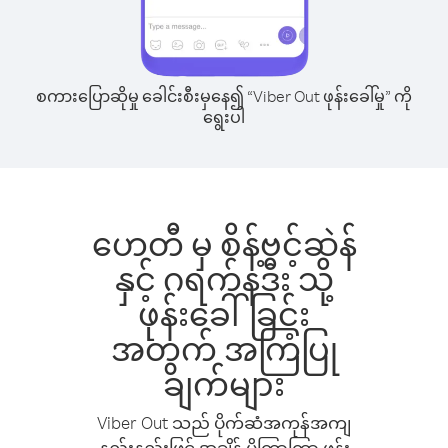
စကားပြောဆိုမှု ခေါင်းစီးမှနေ၍ “Viber Out ဖုန်းခေါ်မှု” ကို
ရွေးပါ
ဟေတီ မှ စိန့်ဗင့်ဆဲန်
နှင့် ဂရက်နဒီး သို့
ဖုန်းခေါ်ခြင်း
အတွက် အကြံပြု
ချက်များ
Viber Out သည် ပိုက်ဆံအကုန်အကျ
နည်းနည်းဖြင့် အချိန် ပိုကြာကြာ ဖုန်း