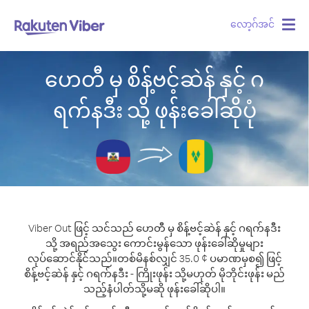
လော့ဂ်အင်
Togg
navig
ဟေတီ မှ စိန့်ဗင့်ဆဲန် နှင့် ဂ
ရက်နဒီး သို့ ဖုန်းခေါ်ဆိုပုံ
Viber Out ဖြင့် သင်သည် ဟေတီ မှ စိန့်ဗင့်ဆဲန် နှင့် ဂရက်နဒီး
သို့ အရည်အသွေး ကောင်းမွန်သော ဖုန်းခေါ်ဆိုမှုများ
လုပ်ဆောင်နိုင်သည်။
တစ်မိနစ်လျှင် 35.0 ¢ ပမာဏမှစ၍ ဖြင့်
စိန့်ဗင့်ဆဲန် နှင့် ဂရက်နဒီး - ကြိုးဖုန်း သို့မဟုတ် မိုဘိုင်းဖုန်း မည်
သည့်နံပါတ်သို့မဆို ဖုန်းခေါ်ဆိုပါ။