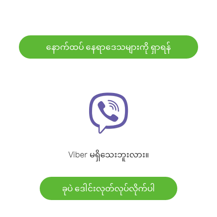
နောက်ထပ် နေရာဒေသများကို ရှာရန်
Viber မရှိသေးဘူးလား။
ခုပဲ ဒေါင်းလုတ်လုပ်လိုက်ပါ