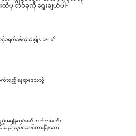
းထဲမှ တစ်ခုကို ရွေးချယ်ပါ-
့်ခရက်ဒစ်ကိုသုံး၍ Viber ၏
လိုက်သည့် နေရာဒေသသို့
 မည်သည့်အချိန်တွင်မဆို သက်တမ်းတိုး
 သင်သည် လုပ်ဆောင်ထားပြီးသော