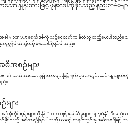
ော နှုန်းထားဖြင့် ဖုန်းခေါ်ဆိုနိုင်သည့် နည်းလမ်းမျာ
ါ Viber Out ခရက်ဒစ်ကို သင့်ငွေလက်ကျန်ထဲသို့ ထည့်ပေးပါသည်။ သင
ည့်နံပါတ်သို့မဆို ဖုန်းခေါ်ဆိုနိုင်ပါသည်။
် အစီအစဉ်များ
် Viber ၏ သက်သာသော နှုန်းထားများဖြင့် ရက် ၃၀ အတွင်း သင် ရွေးချယ်
်သည်။
ဉ်များ
့် မိုဘိုင်းဖုန်းများသို့ နိုင်ငံတကာ ဖုန်းခေါ်ဆိုမှုများ ပြုလုပ်နိုင်ပြီး
်နိုင်သည့် အစီအစဉ်ဖြစ်ပါသည်။ လစဉ် စာရင်းသွင်းမှု အစီအစဉ်ဖြင့်