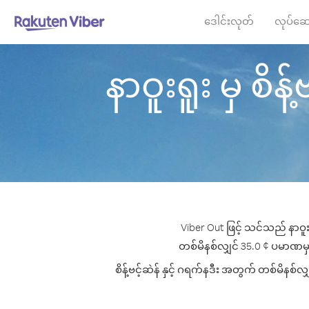
ဒေါင်းလုတ်
လုပ်ဆေ
နာဝူးရူး မှ စိန့်
Viber Out ဖြင့် သင်သည် နာဝူးရ
တစ်မိနစ်လျှင် 35.0 ¢ ပမာဏမှစ၍ ဖြ
စိန့်ဗင့်ဆဲန် နှင့် ဂရက်နဒီး အတွက် တစ်မိနစ်