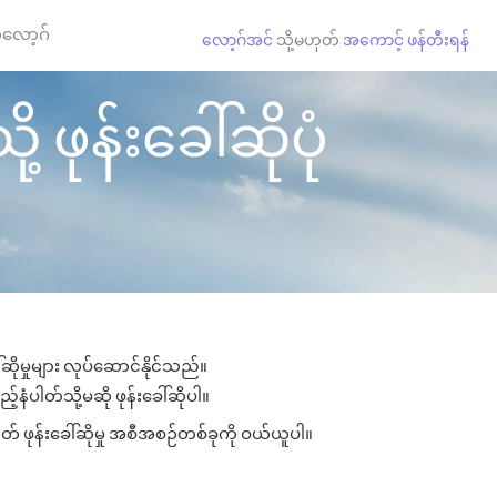
လော့ဂ်
လော့ဂ်အင်
သို့မဟုတ်
အကောင့် ဖန်တီးရန်
ု့ ဖုန်းခေါ်ဆိုပုံ
်ဆိုမှုများ လုပ်ဆောင်နိုင်သည်။
ည့်နံပါတ်သို့မဆို ဖုန်းခေါ်ဆိုပါ။
ုတ် ဖုန်းခေါ်ဆိုမှု အစီအစဉ်တစ်ခုကို ဝယ်ယူပါ။