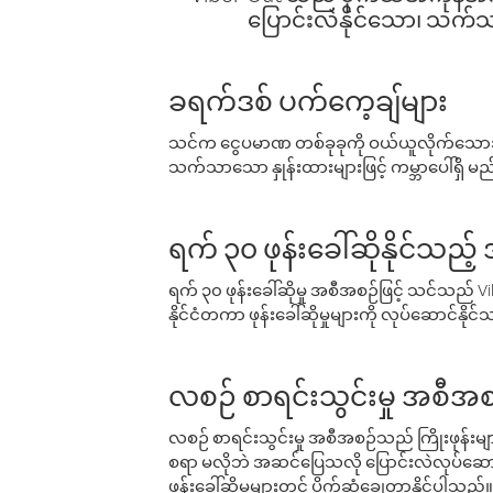
ပြောင်းလဲနိုင်သော၊ သက်သာသ
ခရက်ဒစ် ပက်ကေ့ချ်များ
သင်က ငွေပမာဏ တစ်ခုခုကို ဝယ်ယူလိုက်သောအခ
သက်သာသော နှုန်းထားများဖြင့် ကမ္ဘာပေါ်ရှိ မည်သ
ရက် ၃၀ ဖုန်းခေါ်ဆိုနိုင်သည့
ရက် ၃၀ ဖုန်းခေါ်ဆိုမှု အစီအစဉ်ဖြင့် သင်သည
နိုင်ငံတကာ ဖုန်းခေါ်ဆိုမှုများကို လုပ်ဆောင်နိုင
လစဉ် စာရင်းသွင်းမှု အစီအစ
လစဉ် စာရင်းသွင်းမှု အစီအစဉ်သည် ကြိုးဖုန်းများနှင
စရာ မလိုဘဲ အဆင်ပြေသလို ပြောင်းလဲလုပ်ဆောင
ဖုန်းခေါ်ဆိုမှုများတွင် ပိုက်ဆံချွေတာနိုင်ပါသည်။