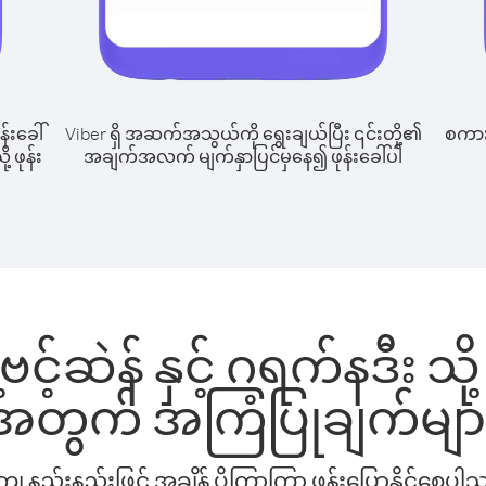
န်းခေါ်
Viber ရှိ အဆက်အသွယ်ကို ရွေးချယ်ပြီး ၎င်းတို့၏
စကားပ
ု့ ဖုန်း
အချက်အလက် မျက်နှာပြင်မှနေ၍ ဖုန်းခေါ်ပါ
့်ဗင့်ဆဲန် နှင့် ဂရက်နဒီး သို
အတွက် အကြံပြုချက်မျာ
နည်းနည်းဖြင့် အချိန် ပိုကြာကြာ ဖုန်းပြောနိုင်စေပ