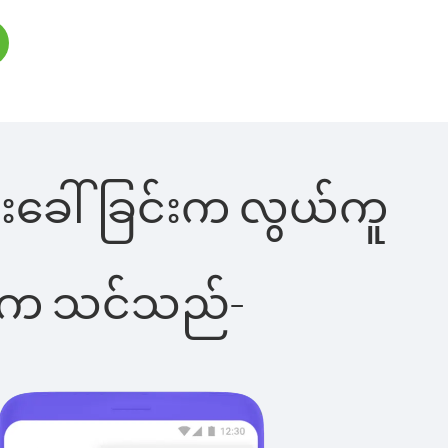
 ဖုန်းခေါ်ခြင်းက လွယ်ကူ
ိပါက သင်သည်-