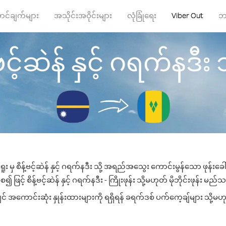
ာင်ချက်များ
အသိုင်းအဝိုင်းများ
လုံခြုံရေး
Viber Out
ဘ
ဗင့်ဆဲန် နှင့် ဂရက်နဒီး သိ
ူး မှ စိန့်ဗင့်ဆဲန် နှင့် ဂရက်နဒီး သို့ အရည်အသွေး ကောင်းမွန်သော ဖုန်းခေါ
င့် စိန့်ဗင့်ဆဲန် နှင့် ဂရက်နဒီး - ကြိုးဖုန်း သို့မဟုတ် မိုဘိုင်းဖုန်း မည်သ
လျှင် အကောင်းဆုံး နှုန်းထားများကို ရရှိရန် ခရက်ဒစ် ပက်ကေ့ချ်များ သို့မဟ