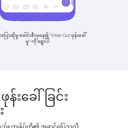
ြောဆိုမှု ခေါင်းစီးမှနေ၍ “Viber Out ဖုန်းခေါ်
မှု” ကို ရွေးပါ
့ ဖုန်းခေါ်ခြင်း
း
ါသည်။ ကျွန်ုပ်တို့၏ အဆင်ပြေသလို