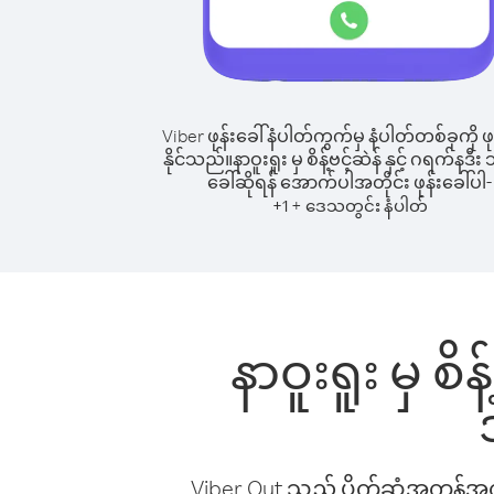
Viber ဖုန်းခေါ်နံပါတ်ကွက်မှ နံပါတ်တစ်ခုကို ဖု
နိုင်သည်။
နာဝူးရူး မှ စိန့်ဗင့်ဆဲန် နှင့် ဂရက်နဒီး သိ
ခေါ်ဆိုရန် အောက်ပါအတိုင်း ဖုန်းခေါ်ပါ-
+
+
1
ဒေသတွင်း နံပါတ်
နာဝူးရူး မှ စိန
Viber Out သည် ပိုက်ဆံအကုန်အကျ 