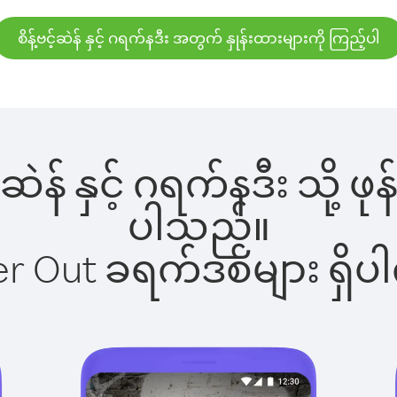
စိန့်ဗင့်ဆဲန် နှင့် ဂရက်နဒီး အတွက် နှုန်းထားများကို ကြည့်ပါ
င့်ဆဲန် နှင့် ဂရက်နဒီး သို့
ပါသည်။
ber Out ခရက်ဒစ်များ ရှ