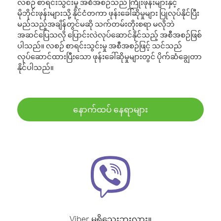
လစဉ် စာရင်းသွင်းမှု အစီအစဉ်သည် ကြိုးဖုန်းများနှင့်
မိုဘိုင်းဖုန်းများသို့ နိုင်ငံတကာ ဖုန်းခေါ်ဆိုမှုများ ပြုလုပ်နိုင်ပြီး
မည်သည့်အချိန်တွင်မဆို သက်တမ်းတိုးစရာ မလိုဘဲ
အဆင်ပြေသလို ပြောင်းလဲလုပ်ဆောင်နိုင်သည့် အစီအစဉ်ဖြစ်
ပါသည်။ လစဉ် စာရင်းသွင်းမှု အစီအစဉ်ဖြင့် သင်သည်
လုပ်ဆောင်ထားပြီးသော ဖုန်းခေါ်ဆိုမှုများတွင် ပိုက်ဆံချွေတာ
နိုင်ပါသည်။
နောက်ထပ် နေရာများ
Viber မရှိသေးဘူးလား။