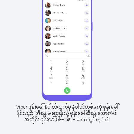
Viber ဖုန်းခေါ်နံပါတ်ကွက်မှ နံပါတ်တစ်ခုကို ဖုန်းခေါ်
နိုင်သည်။
အီရန် မှ ဆူဒန် သို့ ဖုန်းခေါ်ဆိုရန် အောက်ပါ
အတိုင်း ဖုန်းခေါ်ပါ-
+
+
249
ဒေသတွင်း နံပါတ်