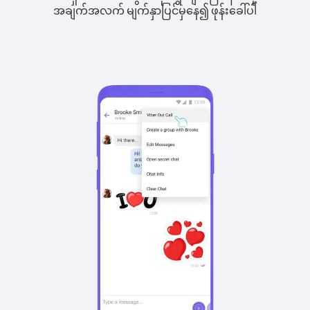
အချက်အလက် မျက်နှာပြင်မှနေ၍ ဖုန်းခေါ်ပါ