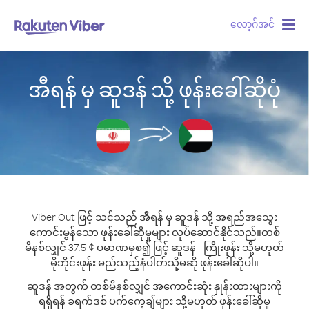
လော့ဂ်အင်
Togg
navig
အီရန် မှ ဆူဒန် သို့ ဖုန်းခေါ်ဆိုပုံ
Viber Out ဖြင့် သင်သည် အီရန် မှ ဆူဒန် သို့ အရည်အသွေး
ကောင်းမွန်သော ဖုန်းခေါ်ဆိုမှုများ လုပ်ဆောင်နိုင်သည်။
တစ်
မိနစ်လျှင် 37.5 ¢ ပမာဏမှစ၍ ဖြင့် ဆူဒန် - ကြိုးဖုန်း သို့မဟုတ်
မိုဘိုင်းဖုန်း မည်သည့်နံပါတ်သို့မဆို ဖုန်းခေါ်ဆိုပါ။
ဆူဒန် အတွက် တစ်မိနစ်လျှင် အကောင်းဆုံး နှုန်းထားများကို
ရရှိရန် ခရက်ဒစ် ပက်ကေ့ချ်များ သို့မဟုတ် ဖုန်းခေါ်ဆိုမှု