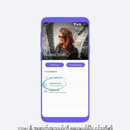
Viber ရှိ အဆက်အသွယ်ကို ရွေးချယ်ပြီး ၎င်းတို့၏