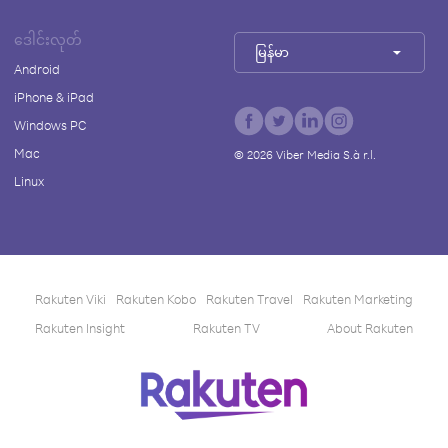
ဒေါင်းလုတ်
မြန်မာ
Android
iPhone & iPad
Windows PC
Mac
©
2026
Viber Media S.à r.l.
Linux
Rakuten Viki
Rakuten Kobo
Rakuten Travel
Rakuten Marketing
Rakuten Insight
Rakuten TV
About Rakuten