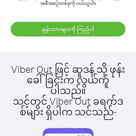
အစီအစဉ်တစ်ခုကို ဝယ်ယူပါ။
နှုန်းထားများကို ကြည့်ပါ
Viber Out ဖြင့် ဆူဒန် သို့ ဖုန်း
ခေါ်ခြင်းက လွယ်ကူ
ပါသည်။
သင့်တွင် Viber Out ခရက်ဒ
စ်များ ရှိပါက သင်သည်-