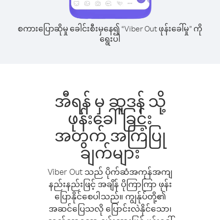
စကားပြောဆိုမှု ခေါင်းစီးမှနေ၍ “Viber Out ဖုန်းခေါ်မှု” ကို
ရွေးပါ
အီရန် မှ ဆူဒန် သို့
ဖုန်းခေါ်ခြင်း
အတွက် အကြံပြု
ချက်များ
Viber Out သည် ပိုက်ဆံအကုန်အကျ
နည်းနည်းဖြင့် အချိန် ပိုကြာကြာ ဖုန်း
ပြောနိုင်စေပါသည်။ ကျွန်ုပ်တို့၏
အဆင်ပြေသလို ပြောင်းလဲနိုင်သော၊