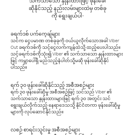
သက်သာသော နှုန်းထားဖြင့် ဖုန်းခေါ်
ဆိုနိုင်သည့် နည်းလမ်းများထဲမှ တစ်ခု
ကို ရွေးချယ်ပါ-
ခရက်ဒစ် ပက်ကေ့ချ်များ
သင်က ငွေပမာဏ တစ်ခုခုကို ဝယ်ယူလိုက်သောအခါ Viber
Out ခရက်ဒစ်ကို သင့်ငွေလက်ကျန်ထဲသို့ ထည့်ပေးပါသည်။
သင့်ခရက်ဒစ်ကိုသုံး၍ Viber ၏ သက်သာသော နှုန်းထားများ
ဖြင့် ကမ္ဘာပေါ်ရှိ မည်သည့်နံပါတ်သို့မဆို ဖုန်းခေါ်ဆိုနိုင်
ပါသည်။
ရက် ၃၀ ဖုန်းခေါ်ဆိုနိုင်သည့် အစီအစဉ်များ
ရက် ၃၀ ဖုန်းခေါ်ဆိုမှု အစီအစဉ်ဖြင့် သင်သည် Viber ၏
သက်သာသော နှုန်းထားများဖြင့် ရက် ၃၀ အတွင်း သင်
ရွေးချယ်လိုက်သည့် နေရာဒေသသို့ နိုင်ငံတကာ ဖုန်းခေါ်ဆိုမှု
များကို လုပ်ဆောင်နိုင်သည်။
လစဉ် စာရင်းသွင်းမှု အစီအစဉ်များ