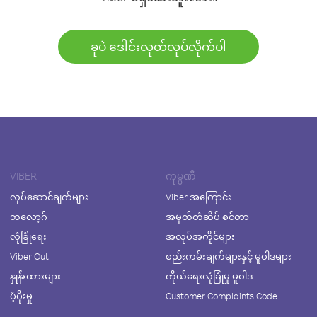
ခုပဲ ဒေါင်းလုတ်လုပ်လိုက်ပါ
VIBER
ကုမ္ပဏီ
လုပ်ဆောင်ချက်များ
Viber အကြောင်း
ဘလော့ဂ်
အမှတ်တံဆိပ် စင်တာ
လုံခြုံရေး
အလုပ်အကိုင်များ
Viber Out
စည်းကမ်းချက်များနှင့် မူဝါဒများ
နှုန်းထားများ
ကိုယ်ရေးလုံခြုံမှု မူဝါဒ
ပံ့ပိုးမှု
Customer Complaints Code