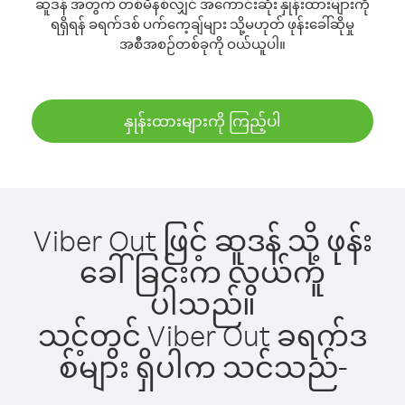
ဆူဒန် အတွက် တစ်မိနစ်လျှင် အကောင်းဆုံး နှုန်းထားများကို
ရရှိရန် ခရက်ဒစ် ပက်ကေ့ချ်များ သို့မဟုတ် ဖုန်းခေါ်ဆိုမှု
အစီအစဉ်တစ်ခုကို ဝယ်ယူပါ။
နှုန်းထားများကို ကြည့်ပါ
Viber Out ဖြင့် ဆူဒန် သို့ ဖုန်း
ခေါ်ခြင်းက လွယ်ကူ
ပါသည်။
သင့်တွင် Viber Out ခရက်ဒ
စ်များ ရှိပါက သင်သည်-