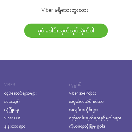
Viber မရှိသေးဘူးလား။
ခုပဲ ဒေါင်းလုတ်လုပ်လိုက်ပါ
VIBER
ကုမ္ပဏီ
လုပ်ဆောင်ချက်များ
Viber အကြောင်း
ဘလော့ဂ်
အမှတ်တံဆိပ် စင်တာ
လုံခြုံရေး
အလုပ်အကိုင်များ
Viber Out
စည်းကမ်းချက်များနှင့် မူဝါဒများ
နှုန်းထားများ
ကိုယ်ရေးလုံခြုံမှု မူဝါဒ