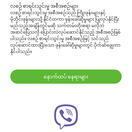
လစဉ် စာရင်းသွင်းမှု အစီအစဉ်များ
လစဉ် စာရင်းသွင်းမှု အစီအစဉ်သည် ကြိုးဖုန်းများနှင့်
မိုဘိုင်းဖုန်းများသို့ နိုင်ငံတကာ ဖုန်းခေါ်ဆိုမှုများ ပြုလုပ်နိုင်ပြီး
မည်သည့်အချိန်တွင်မဆို သက်တမ်းတိုးစရာ မလိုဘဲ
အဆင်ပြေသလို ပြောင်းလဲလုပ်ဆောင်နိုင်သည့် အစီအစဉ်ဖြစ်
ပါသည်။ လစဉ် စာရင်းသွင်းမှု အစီအစဉ်ဖြင့် သင်သည်
လုပ်ဆောင်ထားပြီးသော ဖုန်းခေါ်ဆိုမှုများတွင် ပိုက်ဆံချွေတာ
နိုင်ပါသည်။
နောက်ထပ် နေရာများ