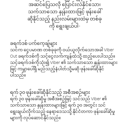
အဆင်ပြေသလို ပြောင်းလဲနိုင်သော၊
သက်သာသော နှုန်းထားဖြင့် ဖုန်းခေါ်
ဆိုနိုင်သည့် နည်းလမ်းများထဲမှ တစ်ခု
ကို ရွေးချယ်ပါ-
ခရက်ဒစ် ပက်ကေ့ချ်များ
သင်က ငွေပမာဏ တစ်ခုခုကို ဝယ်ယူလိုက်သောအခါ Viber
Out ခရက်ဒစ်ကို သင့်ငွေလက်ကျန်ထဲသို့ ထည့်ပေးပါသည်။
သင့်ခရက်ဒစ်ကိုသုံး၍ Viber ၏ သက်သာသော နှုန်းထားများ
ဖြင့် ကမ္ဘာပေါ်ရှိ မည်သည့်နံပါတ်သို့မဆို ဖုန်းခေါ်ဆိုနိုင်
ပါသည်။
ရက် ၃၀ ဖုန်းခေါ်ဆိုနိုင်သည့် အစီအစဉ်များ
ရက် ၃၀ ဖုန်းခေါ်ဆိုမှု အစီအစဉ်ဖြင့် သင်သည် Viber ၏
သက်သာသော နှုန်းထားများဖြင့် ရက် ၃၀ အတွင်း သင်
ရွေးချယ်လိုက်သည့် နေရာဒေသသို့ နိုင်ငံတကာ ဖုန်းခေါ်ဆိုမှု
များကို လုပ်ဆောင်နိုင်သည်။