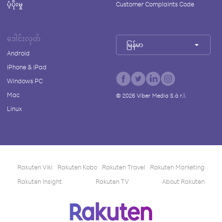
ပံ့ပိုးမှု
Customer Complaints Code
ဒေါင်းလုတ်
မြန်မာ
Android
iPhone & iPad
Windows PC
Mac
©
2026
Viber Media S.à r.l.
Linux
Rakuten Viki
Rakuten Kobo
Rakuten Travel
Rakuten Marketing
Rakuten Insight
Rakuten TV
About Rakuten