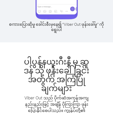
စကားပြောဆိုမှု ခေါင်းစီးမှနေ၍ “Viber Out ဖုန်းခေါ်မှု” ကို
ရွေးပါ
ပါပွန်နယူးဂီးနီ မှ ဆူ
ဒန် သို့ ဖုန်းခေါ်ခြင်း
အတွက် အကြံပြု
ချက်များ
Viber Out သည် ပိုက်ဆံအကုန်အကျ
နည်းနည်းဖြင့် အချိန် ပိုကြာကြာ ဖုန်း
ပြောနိုင်စေပါသည်။ ကျွန်ုပ်တို့၏