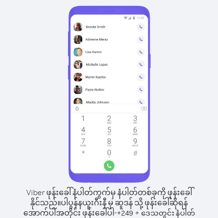
Viber ဖုန်းခေါ်နံပါတ်ကွက်မှ နံပါတ်တစ်ခုကို ဖုန်းခေါ်
နိုင်သည်။
ပါပွန်နယူးဂီးနီ မှ ဆူဒန် သို့ ဖုန်းခေါ်ဆိုရန်
အောက်ပါအတိုင်း ဖုန်းခေါ်ပါ-
+
+
249
ဒေသတွင်း နံပါတ်