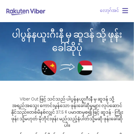
လော့ဂ်အင်
Togg
navig
ပါပွန်နယူးဂီးနီ မှ ဆူဒန် သို့ ဖုန်း
ခေါ်ဆိုပုံ
Viber Out ဖြင့် သင်သည် ပါပွန်နယူးဂီးနီ မှ ဆူဒန် သို့
အရည်အသွေး ကောင်းမွန်သော ဖုန်းခေါ်ဆိုမှုများ လုပ်ဆောင်
နိုင်သည်။
တစ်မိနစ်လျှင် 37.5 ¢ ပမာဏမှစ၍ ဖြင့် ဆူဒန် - ကြိုး
ဖုန်း သို့မဟုတ် မိုဘိုင်းဖုန်း မည်သည့်နံပါတ်သို့မဆို ဖုန်းခေါ်ဆို
ပါ။