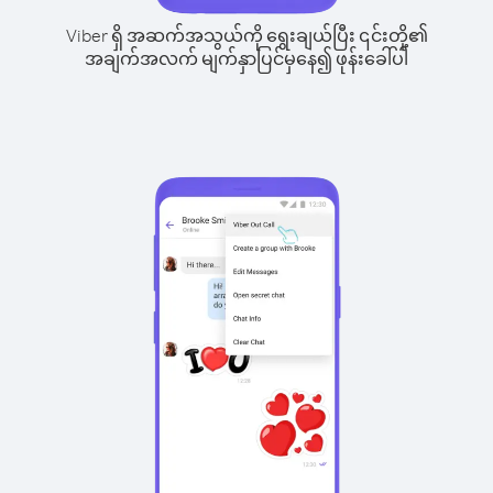
Viber ရှိ အဆက်အသွယ်ကို ရွေးချယ်ပြီး ၎င်းတို့၏
အချက်အလက် မျက်နှာပြင်မှနေ၍ ဖုန်းခေါ်ပါ