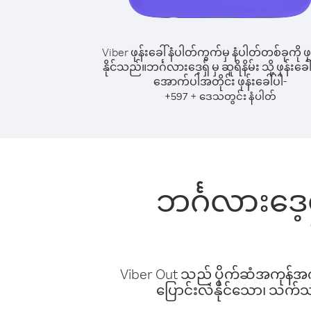
Viber ဖုန်းခေါ်နံပါတ်ကွက်မှ နံပါတ်တစ်ခုကို ဖု
နိုင်သည်။
ဘင်္ဂလားဒေ့ရှ် မှ ဆူရိနိမ်း သို့ ဖုန်းခေါ
အောက်ပါအတိုင်း ဖုန်းခေါ်ပါ-
+
+
597
ဒေသတွင်း နံပါတ်
ဘင်္ဂလားဒေ့ရ
Viber Out သည် ပိုက်ဆံအကုန်အကျ 
ပြောင်းလဲနိုင်သော၊ သက်သာသ