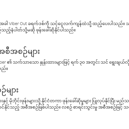
ါ Viber Out ခရက်ဒစ်ကို သင့်ငွေလက်ကျန်ထဲသို့ ထည့်ပေးပါသည်။ သင
ည့်နံပါတ်သို့မဆို ဖုန်းခေါ်ဆိုနိုင်ပါသည်။
် အစီအစဉ်များ
် Viber ၏ သက်သာသော နှုန်းထားများဖြင့် ရက် ၃၀ အတွင်း သင် ရွေးချယ်
်သည်။
ဉ်များ
့် မိုဘိုင်းဖုန်းများသို့ နိုင်ငံတကာ ဖုန်းခေါ်ဆိုမှုများ ပြုလုပ်နိုင်ပြီး
်နိုင်သည့် အစီအစဉ်ဖြစ်ပါသည်။ လစဉ် စာရင်းသွင်းမှု အစီအစဉ်ဖြင့်