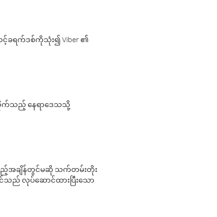
့်ခရက်ဒစ်ကိုသုံး၍ Viber ၏
လိုက်သည့် နေရာဒေသသို့
 မည်သည့်အချိန်တွင်မဆို သက်တမ်းတိုး
 သင်သည် လုပ်ဆောင်ထားပြီးသော