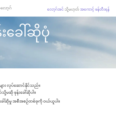
လော့ဂ်
လော့ဂ်အင်
သို့မဟုတ်
အကောင့် ဖန်တီးရန်
်းခေါ်ဆိုပုံ
ှုများ လုပ်ဆောင်နိုင်သည်။
သို့မဆို ဖုန်းခေါ်ဆိုပါ။
းခေါ်ဆိုမှု အစီအစဉ်တစ်ခုကို ဝယ်ယူပါ။