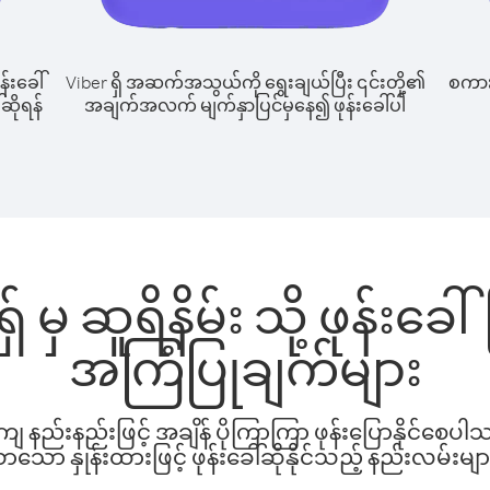
န်းခေါ်
Viber ရှိ အဆက်အသွယ်ကို ရွေးချယ်ပြီး ၎င်းတို့၏
စကားပ
်ဆိုရန်
အချက်အလက် မျက်နှာပြင်မှနေ၍ ဖုန်းခေါ်ပါ
ှ် မှ ဆူရိနိမ်း သို့ ဖုန်းခ
အကြံပြုချက်များ
နည်းနည်းဖြင့် အချိန် ပိုကြာကြာ ဖုန်းပြောနိုင်စေပ
ော နှုန်းထားဖြင့် ဖုန်းခေါ်ဆိုနိုင်သည့် နည်းလမ်းမျာ