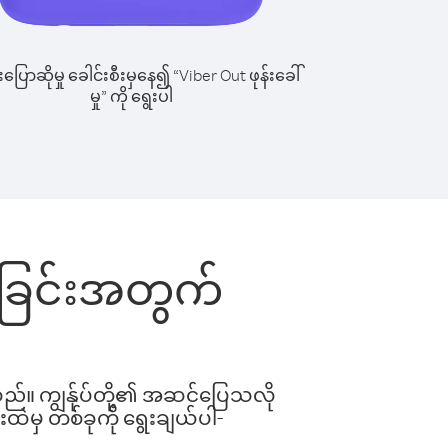
ြောဆိုမှု ခေါင်းစီးမှနေ၍ “Viber Out ဖုန်းခေါ်
မှု” ကို ရွေးပါ
ေါ်ခြင်းအတွက်
ါသည်။ ကျွန်ုပ်တို့၏ အဆင်ပြေသလို
းထဲမှ တစ်ခုကို ရွေးချယ်ပါ-