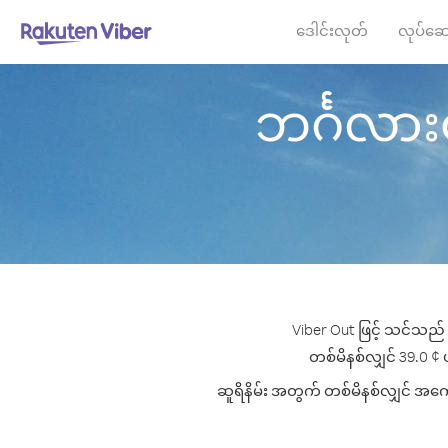
ဒေါင်းလုတ်
လုပ်ဆေ
ဘင်္ဂလားဒေ့
Viber Out ဖြင့် သင်သည် ဘ
တစ်မိနစ်လျှင် 39.0 ¢ ပမ
ဆူရိနိမ်း အတွက် တစ်မိနစ်လျှင် အကောင