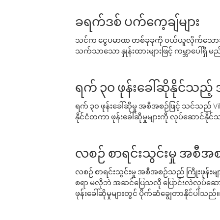
ခရက်ဒစ် ပက်ကေ့ချ်များ
သင်က ငွေပမာဏ တစ်ခုခုကို ဝယ်ယူလိုက်သောအခ
သက်သာသော နှုန်းထားများဖြင့် ကမ္ဘာပေါ်ရှိ မည်သ
ရက် ၃၀ ဖုန်းခေါ်ဆိုနိုင်သည့
ရက် ၃၀ ဖုန်းခေါ်ဆိုမှု အစီအစဉ်ဖြင့် သင်သည
နိုင်ငံတကာ ဖုန်းခေါ်ဆိုမှုများကို လုပ်ဆောင်နိုင
လစဉ် စာရင်းသွင်းမှု အစီအစ
လစဉ် စာရင်းသွင်းမှု အစီအစဉ်သည် ကြိုးဖုန်းများနှင
စရာ မလိုဘဲ အဆင်ပြေသလို ပြောင်းလဲလုပ်ဆောင
ဖုန်းခေါ်ဆိုမှုများတွင် ပိုက်ဆံချွေတာနိုင်ပါသည်။