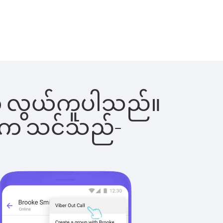
ြင်းက လွယ်ကူပါသည်။
ိပါက သင်သည်-