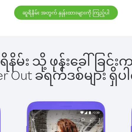
ဆူရိနိမ်း အတွက် နှုန်းထားများကို ကြည့်ပါ
ူရိနိမ်း သို့ ဖုန်းခေါ်ခ
ber Out ခရက်ဒစ်များ ရှ