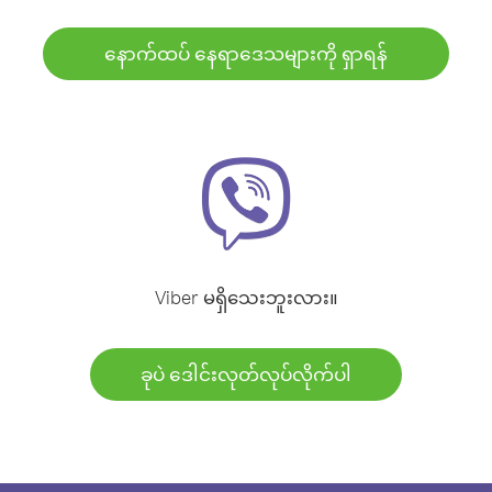
နောက်ထပ် နေရာဒေသများကို ရှာရန်
Viber မရှိသေးဘူးလား။
ခုပဲ ဒေါင်းလုတ်လုပ်လိုက်ပါ