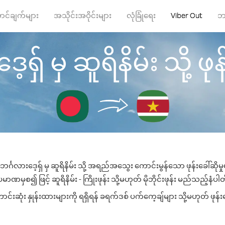
ာင်ချက်များ
အသိုင်းအဝိုင်းများ
လုံခြုံရေး
Viber Out
ဘ
ရှ် မှ ဆူရိနိမ်း သို့ ဖုန
င်္ဂလားဒေ့ရှ် မှ ဆူရိနိမ်း သို့ အရည်အသွေး ကောင်းမွန်သော ဖုန်းခေါ်ဆိုမ
ာဏမှစ၍ ဖြင့် ဆူရိနိမ်း - ကြိုးဖုန်း သို့မဟုတ် မိုဘိုင်းဖုန်း မည်သည့်နံပါတ်
်းဆုံး နှုန်းထားများကို ရရှိရန် ခရက်ဒစ် ပက်ကေ့ချ်များ သို့မဟုတ် ဖုန်