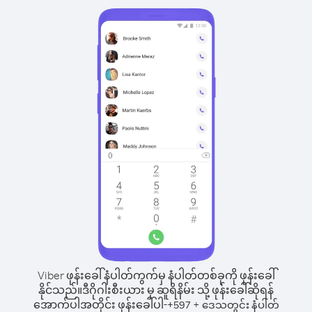
Viber ဖုန်းခေါ်နံပါတ်ကွက်မှ နံပါတ်တစ်ခုကို ဖုန်းခေါ်
နိုင်သည်။
ဒီဂိုဂါးစီးယား မှ ဆူရိနိမ်း သို့ ဖုန်းခေါ်ဆိုရန်
အောက်ပါအတိုင်း ဖုန်းခေါ်ပါ-
+
+
597
ဒေသတွင်း နံပါတ်