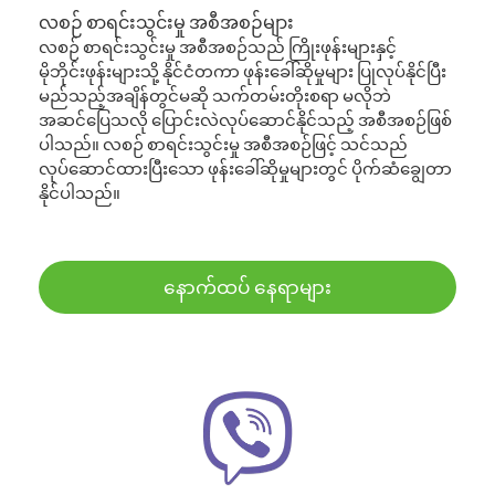
လစဉ် စာရင်းသွင်းမှု အစီအစဉ်များ
လစဉ် စာရင်းသွင်းမှု အစီအစဉ်သည် ကြိုးဖုန်းများနှင့်
မိုဘိုင်းဖုန်းများသို့ နိုင်ငံတကာ ဖုန်းခေါ်ဆိုမှုများ ပြုလုပ်နိုင်ပြီး
မည်သည့်အချိန်တွင်မဆို သက်တမ်းတိုးစရာ မလိုဘဲ
အဆင်ပြေသလို ပြောင်းလဲလုပ်ဆောင်နိုင်သည့် အစီအစဉ်ဖြစ်
ပါသည်။ လစဉ် စာရင်းသွင်းမှု အစီအစဉ်ဖြင့် သင်သည်
လုပ်ဆောင်ထားပြီးသော ဖုန်းခေါ်ဆိုမှုများတွင် ပိုက်ဆံချွေတာ
နိုင်ပါသည်။
နောက်ထပ် နေရာများ