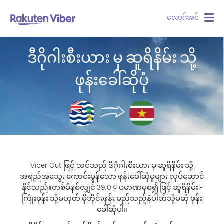
လော့ဂ်အင်
Togg
navig
ဒီဂိုဂါးစီးယား မှ ဆူရိနိမ်း သို့
ဖုန်းခေါ်ဆိုပုံ
Viber Out ဖြင့် သင်သည် ဒီဂိုဂါးစီးယား မှ ဆူရိနိမ်း သို့
အရည်အသွေး ကောင်းမွန်သော ဖုန်းခေါ်ဆိုမှုများ လုပ်ဆောင်
နိုင်သည်။
တစ်မိနစ်လျှင် 39.0 ¢ ပမာဏမှစ၍ ဖြင့် ဆူရိနိမ်း -
ကြိုးဖုန်း သို့မဟုတ် မိုဘိုင်းဖုန်း မည်သည့်နံပါတ်သို့မဆို ဖုန်း
ခေါ်ဆိုပါ။