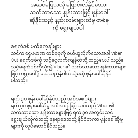
အဆင်ပြေသလို ပြောင်းလဲနိုင်သော၊
သက်သာသော နှုန်းထားဖြင့် ဖုန်းခေါ်
ဆိုနိုင်သည့် နည်းလမ်းများထဲမှ တစ်ခု
ကို ရွေးချယ်ပါ-
ခရက်ဒစ် ပက်ကေ့ချ်များ
သင်က ငွေပမာဏ တစ်ခုခုကို ဝယ်ယူလိုက်သောအခါ Viber
Out ခရက်ဒစ်ကို သင့်ငွေလက်ကျန်ထဲသို့ ထည့်ပေးပါသည်။
သင့်ခရက်ဒစ်ကိုသုံး၍ Viber ၏ သက်သာသော နှုန်းထားများ
ဖြင့် ကမ္ဘာပေါ်ရှိ မည်သည့်နံပါတ်သို့မဆို ဖုန်းခေါ်ဆိုနိုင်
ပါသည်။
ရက် ၃၀ ဖုန်းခေါ်ဆိုနိုင်သည့် အစီအစဉ်များ
ရက် ၃၀ ဖုန်းခေါ်ဆိုမှု အစီအစဉ်ဖြင့် သင်သည် Viber ၏
သက်သာသော နှုန်းထားများဖြင့် ရက် ၃၀ အတွင်း သင်
ရွေးချယ်လိုက်သည့် နေရာဒေသသို့ နိုင်ငံတကာ ဖုန်းခေါ်ဆိုမှု
များကို လုပ်ဆောင်နိုင်သည်။