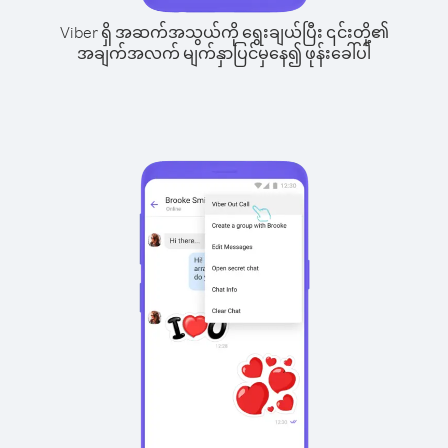
Viber ရှိ အဆက်အသွယ်ကို ရွေးချယ်ပြီး ၎င်းတို့၏
အချက်အလက် မျက်နှာပြင်မှနေ၍ ဖုန်းခေါ်ပါ