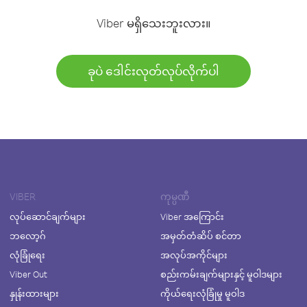
Viber မရှိသေးဘူးလား။
ခုပဲ ဒေါင်းလုတ်လုပ်လိုက်ပါ
VIBER
ကုမ္ပဏီ
လုပ်ဆောင်ချက်များ
Viber အကြောင်း
ဘလော့ဂ်
အမှတ်တံဆိပ် စင်တာ
လုံခြုံရေး
အလုပ်အကိုင်များ
Viber Out
စည်းကမ်းချက်များနှင့် မူဝါဒများ
နှုန်းထားများ
ကိုယ်ရေးလုံခြုံမှု မူဝါဒ