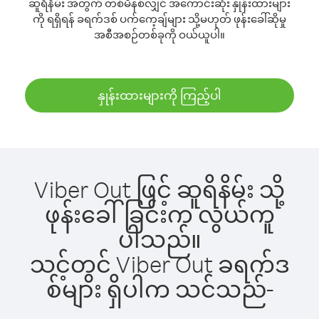
ဆူရိနိမ်း အတွက် တစ်မိနစ်လျှင် အကောင်းဆုံး နှုန်းထားများ
ကို ရရှိရန် ခရက်ဒစ် ပက်ကေ့ချ်များ သို့မဟုတ် ဖုန်းခေါ်ဆိုမှု
အစီအစဉ်တစ်ခုကို ဝယ်ယူပါ။
နှုန်းထားများကို ကြည့်ပါ
Viber Out ဖြင့် ဆူရိနိမ်း သို့
ဖုန်းခေါ်ခြင်းက လွယ်ကူ
ပါသည်။
သင့်တွင် Viber Out ခရက်ဒ
စ်များ ရှိပါက သင်သည်-