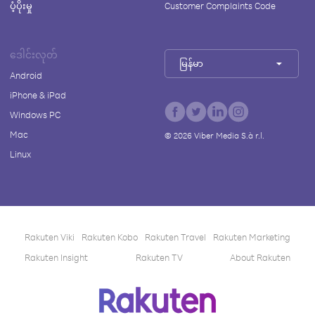
ပံ့ပိုးမှု
Customer Complaints Code
ဒေါင်းလုတ်
မြန်မာ
Android
iPhone & iPad
Windows PC
Mac
©
2026
Viber Media S.à r.l.
Linux
Rakuten Viki
Rakuten Kobo
Rakuten Travel
Rakuten Marketing
Rakuten Insight
Rakuten TV
About Rakuten