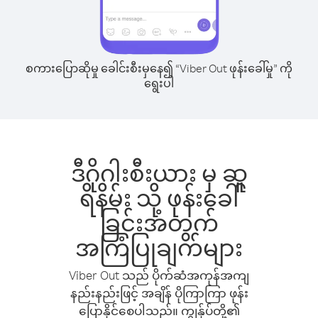
စကားပြောဆိုမှု ခေါင်းစီးမှနေ၍ “Viber Out ဖုန်းခေါ်မှု” ကို
ရွေးပါ
ဒီဂိုဂါးစီးယား မှ ဆူ
ရိနိမ်း သို့ ဖုန်းခေါ်
ခြင်းအတွက်
အကြံပြုချက်များ
Viber Out သည် ပိုက်ဆံအကုန်အကျ
နည်းနည်းဖြင့် အချိန် ပိုကြာကြာ ဖုန်း
ပြောနိုင်စေပါသည်။ ကျွန်ုပ်တို့၏