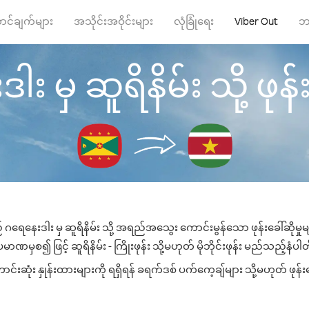
ာင်ချက်များ
အသိုင်းအဝိုင်းများ
လုံခြုံရေး
Viber Out
ဘ
 မှ ဆူရိနိမ်း သို့ ဖုန်း
 ဂရေနေးဒါး မှ ဆူရိနိမ်း သို့ အရည်အသွေး ကောင်းမွန်သော ဖုန်းခေါ်ဆိုမှု
ာဏမှစ၍ ဖြင့် ဆူရိနိမ်း - ကြိုးဖုန်း သို့မဟုတ် မိုဘိုင်းဖုန်း မည်သည့်နံပါတ်
်းဆုံး နှုန်းထားများကို ရရှိရန် ခရက်ဒစ် ပက်ကေ့ချ်များ သို့မဟုတ် ဖုန်