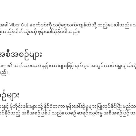
ါ Viber Out ခရက်ဒစ်ကို သင့်ငွေလက်ကျန်ထဲသို့ ထည့်ပေးပါသည်။ သင
ည့်နံပါတ်သို့မဆို ဖုန်းခေါ်ဆိုနိုင်ပါသည်။
် အစီအစဉ်များ
် Viber ၏ သက်သာသော နှုန်းထားများဖြင့် ရက် ၃၀ အတွင်း သင် ရွေးချယ်
်သည်။
ဉ်များ
့် မိုဘိုင်းဖုန်းများသို့ နိုင်ငံတကာ ဖုန်းခေါ်ဆိုမှုများ ပြုလုပ်နိုင်ပြီး
်နိုင်သည့် အစီအစဉ်ဖြစ်ပါသည်။ လစဉ် စာရင်းသွင်းမှု အစီအစဉ်ဖြင့်