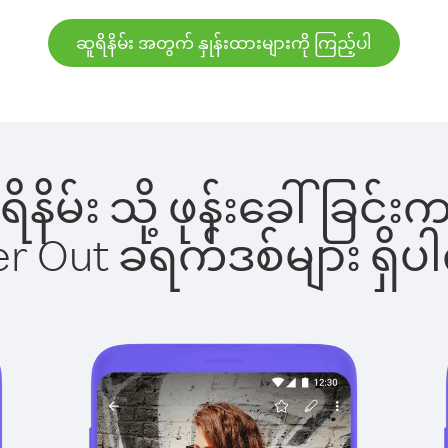
ဆူရိနိမ်း အတွက် နှုန်းထားများကို ကြည့်ပါ
ူရိနိမ်း သို့ ဖုန်းခေါ်ခ
ber Out ခရက်ဒစ်များ ရှ