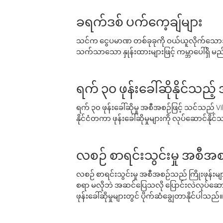
ခရက်ဒစ် ပက်ကေ့ချ်များ
သင်က ငွေပမာဏ တစ်ခုခုကို ဝယ်ယူလိုက်သောအခ
သက်သာသော နှုန်းထားများဖြင့် ကမ္ဘာပေါ်ရှိ မည်သ
ရက် ၃၀ ဖုန်းခေါ်ဆိုနိုင်သည့
ရက် ၃၀ ဖုန်းခေါ်ဆိုမှု အစီအစဉ်ဖြင့် သင်သည
နိုင်ငံတကာ ဖုန်းခေါ်ဆိုမှုများကို လုပ်ဆောင်နိုင
လစဉ် စာရင်းသွင်းမှု အစီအစ
လစဉ် စာရင်းသွင်းမှု အစီအစဉ်သည် ကြိုးဖုန်းများနှင
စရာ မလိုဘဲ အဆင်ပြေသလို ပြောင်းလဲလုပ်ဆောင
ဖုန်းခေါ်ဆိုမှုများတွင် ပိုက်ဆံချွေတာနိုင်ပါသည်။