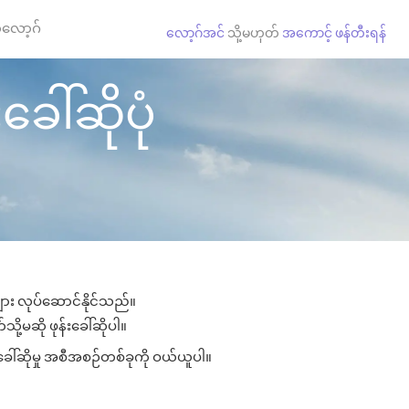
လော့ဂ်
လော့ဂ်အင်
သို့မဟုတ်
အကောင့် ဖန်တီးရန်
ခေါ်ဆိုပုံ
များ လုပ်ဆောင်နိုင်သည်။
သို့မဆို ဖုန်းခေါ်ဆိုပါ။
းခေါ်ဆိုမှု အစီအစဉ်တစ်ခုကို ဝယ်ယူပါ။