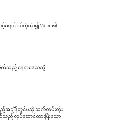
့်ခရက်ဒစ်ကိုသုံး၍ Viber ၏
လိုက်သည့် နေရာဒေသသို့
 မည်သည့်အချိန်တွင်မဆို သက်တမ်းတိုး
 သင်သည် လုပ်ဆောင်ထားပြီးသော