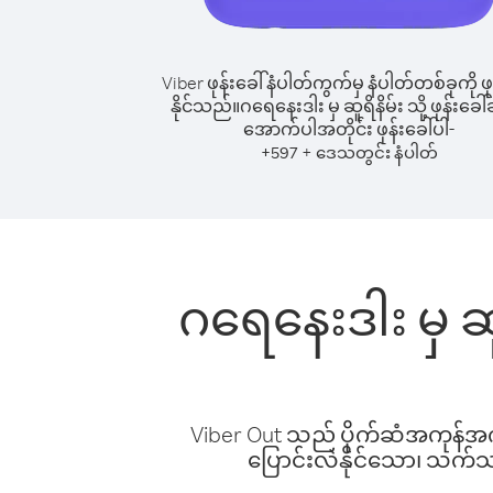
Viber ဖုန်းခေါ်နံပါတ်ကွက်မှ နံပါတ်တစ်ခုကို ဖု
နိုင်သည်။
ဂရေနေးဒါး မှ ဆူရိနိမ်း သို့ ဖုန်းခေါ်
အောက်ပါအတိုင်း ဖုန်းခေါ်ပါ-
+
+
597
ဒေသတွင်း နံပါတ်
ဂရေနေးဒါး မှ ဆူ
Viber Out သည် ပိုက်ဆံအကုန်အကျ 
ပြောင်းလဲနိုင်သော၊ သက်သာသ