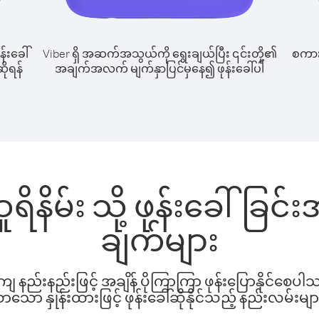
န်းခေါ်
Viber ရှိ အဆက်အသွယ်ကို ရွေးချယ်ပြီး ၎င်းတို့၏
စကားပ
ဆိုရန်
အချက်အလက် မျက်နှာပြင်မှနေ၍ ဖုန်းခေါ်ပါ
ရိနိမ်း သို့ ဖုန်းခေါ်ခြ
ချက်များ
နည်းနည်းဖြင့် အချိန် ပိုကြာကြာ ဖုန်းပြောနိုင်စေပ
ော နှုန်းထားဖြင့် ဖုန်းခေါ်ဆိုနိုင်သည့် နည်းလမ်းမျာ