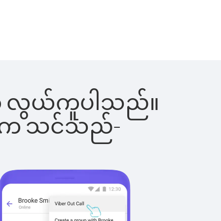
ြင်းက လွယ်ကူပါသည်။
ိပါက သင်သည်-