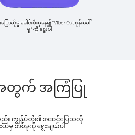
ြောဆိုမှု ခေါင်းစီးမှနေ၍ “Viber Out ဖုန်းခေါ်
မှု” ကို ရွေးပါ
င်းအတွက် အကြံပြု
ါသည်။ ကျွန်ုပ်တို့၏ အဆင်ပြေသလို
းထဲမှ တစ်ခုကို ရွေးချယ်ပါ-