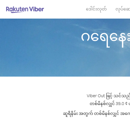
ဒေါင်းလုတ်
လုပ်ဆေ
ဂရေနေးဒါး
Viber Out ဖြင့် သင်သည်
တစ်မိနစ်လျှင် 39.0 ¢ ပမ
ဆူရိနိမ်း အတွက် တစ်မိနစ်လျှင် အကောင