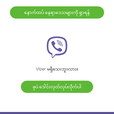
နောက်ထပ် နေရာဒေသများကို ရှာရန်
Viber မရှိသေးဘူးလား။
ခုပဲ ဒေါင်းလုတ်လုပ်လိုက်ပါ