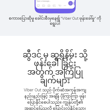
စကားပြောဆိုမှု ခေါင်းစီးမှနေ၍ “Viber Out ဖုန်းခေါ်မှု” ကို
ရွေးပါ
ဆွီဒင် မှ ဆူရိနိမ်း သို့
ဖုန်းခေါ်ခြင်း
အတွက် အကြံပြု
ချက်များ
Viber Out သည် ပိုက်ဆံအကုန်အကျ
နည်းနည်းဖြင့် အချိန် ပိုကြာကြာ ဖုန်း
ပြောနိုင်စေပါသည်။ ကျွန်ုပ်တို့၏
အဆင်ပြေသလို ပြောင်းလဲနိုင်သော၊