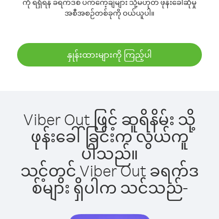
ကို ရရှိရန် ခရက်ဒစ် ပက်ကေ့ချ်များ သို့မဟုတ် ဖုန်းခေါ်ဆိုမှု
အစီအစဉ်တစ်ခုကို ဝယ်ယူပါ။
နှုန်းထားများကို ကြည့်ပါ
Viber Out ဖြင့် ဆူရိနိမ်း သို့
ဖုန်းခေါ်ခြင်းက လွယ်ကူ
ပါသည်။
သင့်တွင် Viber Out ခရက်ဒ
စ်များ ရှိပါက သင်သည်-