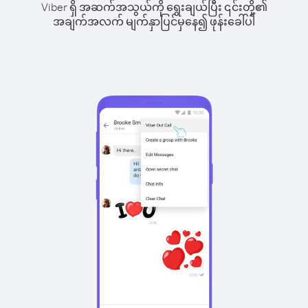
Viber ရှိ အဆက်အသွယ်ကို ရွေးချယ်ပြီး ၎င်းတို့၏
အချက်အလက် မျက်နှာပြင်မှနေ၍ ဖုန်းခေါ်ပါ