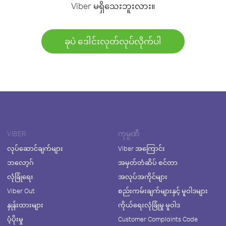
Viber မရှိသေးဘူးလား။
ခုပဲ ဒေါင်းလုတ်လုပ်လိုက်ပါ
VIBER
ကုမ္ပဏီ
လုပ်ဆောင်ချက်များ
Viber အကြောင်း
ဘလော့ဂ်
အမှတ်တံဆိပ် စင်တာ
လုံခြုံရေး
အလုပ်အကိုင်များ
Viber Out
စည်းကမ်းချက်များနှင့် မူဝါဒများ
နှုန်းထားများ
ကိုယ်ရေးလုံခြုံမှု မူဝါဒ
ပံ့ပိုးမှု
Customer Complaints Code