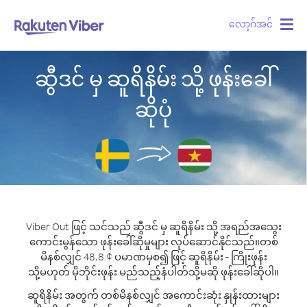
လော့ဂ်အင်
Togg
navig
ဆွီဒင် မှ ဆူရိနိမ်း သို့ ဖုန်းခေါ်
ဆိုပုံ
Viber Out ဖြင့် သင်သည် ဆွီဒင် မှ ဆူရိနိမ်း သို့ အရည်အသွေး
ကောင်းမွန်သော ဖုန်းခေါ်ဆိုမှုများ လုပ်ဆောင်နိုင်သည်။
တစ်
မိနစ်လျှင် 48.8 ¢ ပမာဏမှစ၍ ဖြင့် ဆူရိနိမ်း - ကြိုးဖုန်း
သို့မဟုတ် မိုဘိုင်းဖုန်း မည်သည့်နံပါတ်သို့မဆို ဖုန်းခေါ်ဆိုပါ။
ဆူရိနိမ်း အတွက် တစ်မိနစ်လျှင် အကောင်းဆုံး နှုန်းထားများ