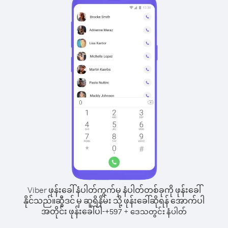
Viber ဖုန်းခေါ်နံပါတ်ကွက်မှ နံပါတ်တစ်ခုကို ဖုန်းခေါ်
နိုင်သည်။
ဆွီဒင် မှ ဆူရိနိမ်း သို့ ဖုန်းခေါ်ဆိုရန် အောက်ပါ
အတိုင်း ဖုန်းခေါ်ပါ-
+
+
597
ဒေသတွင်း နံပါတ်