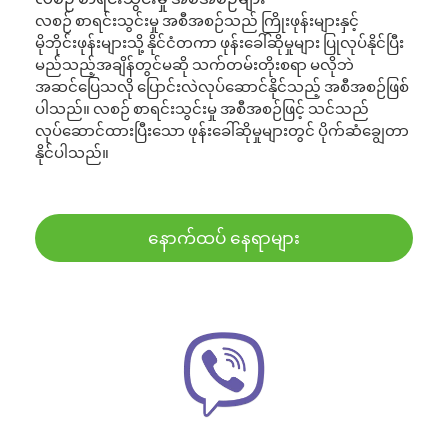
လစဉ် စာရင်းသွင်းမှု အစီအစဉ်သည် ကြိုးဖုန်းများနှင့်
မိုဘိုင်းဖုန်းများသို့ နိုင်ငံတကာ ဖုန်းခေါ်ဆိုမှုများ ပြုလုပ်နိုင်ပြီး
မည်သည့်အချိန်တွင်မဆို သက်တမ်းတိုးစရာ မလိုဘဲ
အဆင်ပြေသလို ပြောင်းလဲလုပ်ဆောင်နိုင်သည့် အစီအစဉ်ဖြစ်
ပါသည်။ လစဉ် စာရင်းသွင်းမှု အစီအစဉ်ဖြင့် သင်သည်
လုပ်ဆောင်ထားပြီးသော ဖုန်းခေါ်ဆိုမှုများတွင် ပိုက်ဆံချွေတာ
နိုင်ပါသည်။
နောက်ထပ် နေရာများ