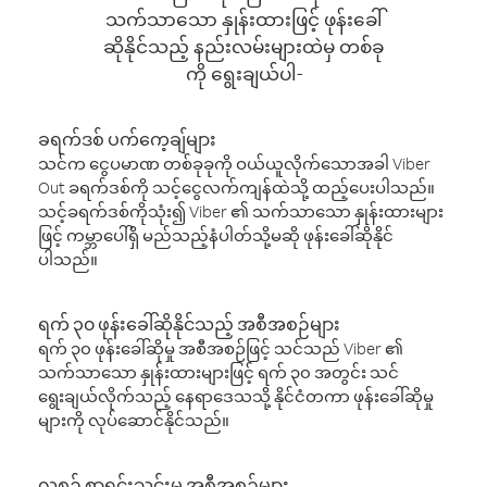
သက်သာသော နှုန်းထားဖြင့် ဖုန်းခေါ်
ဆိုနိုင်သည့် နည်းလမ်းများထဲမှ တစ်ခု
ကို ရွေးချယ်ပါ-
ခရက်ဒစ် ပက်ကေ့ချ်များ
သင်က ငွေပမာဏ တစ်ခုခုကို ဝယ်ယူလိုက်သောအခါ Viber
Out ခရက်ဒစ်ကို သင့်ငွေလက်ကျန်ထဲသို့ ထည့်ပေးပါသည်။
သင့်ခရက်ဒစ်ကိုသုံး၍ Viber ၏ သက်သာသော နှုန်းထားများ
ဖြင့် ကမ္ဘာပေါ်ရှိ မည်သည့်နံပါတ်သို့မဆို ဖုန်းခေါ်ဆိုနိုင်
ပါသည်။
ရက် ၃၀ ဖုန်းခေါ်ဆိုနိုင်သည့် အစီအစဉ်များ
ရက် ၃၀ ဖုန်းခေါ်ဆိုမှု အစီအစဉ်ဖြင့် သင်သည် Viber ၏
သက်သာသော နှုန်းထားများဖြင့် ရက် ၃၀ အတွင်း သင်
ရွေးချယ်လိုက်သည့် နေရာဒေသသို့ နိုင်ငံတကာ ဖုန်းခေါ်ဆိုမှု
များကို လုပ်ဆောင်နိုင်သည်။
လစဉ် စာရင်းသွင်းမှု အစီအစဉ်များ