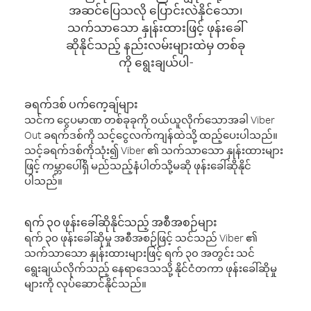
အဆင်ပြေသလို ပြောင်းလဲနိုင်သော၊
သက်သာသော နှုန်းထားဖြင့် ဖုန်းခေါ်
ဆိုနိုင်သည့် နည်းလမ်းများထဲမှ တစ်ခု
ကို ရွေးချယ်ပါ-
ခရက်ဒစ် ပက်ကေ့ချ်များ
သင်က ငွေပမာဏ တစ်ခုခုကို ဝယ်ယူလိုက်သောအခါ Viber
Out ခရက်ဒစ်ကို သင့်ငွေလက်ကျန်ထဲသို့ ထည့်ပေးပါသည်။
သင့်ခရက်ဒစ်ကိုသုံး၍ Viber ၏ သက်သာသော နှုန်းထားများ
ဖြင့် ကမ္ဘာပေါ်ရှိ မည်သည့်နံပါတ်သို့မဆို ဖုန်းခေါ်ဆိုနိုင်
ပါသည်။
ရက် ၃၀ ဖုန်းခေါ်ဆိုနိုင်သည့် အစီအစဉ်များ
ရက် ၃၀ ဖုန်းခေါ်ဆိုမှု အစီအစဉ်ဖြင့် သင်သည် Viber ၏
သက်သာသော နှုန်းထားများဖြင့် ရက် ၃၀ အတွင်း သင်
ရွေးချယ်လိုက်သည့် နေရာဒေသသို့ နိုင်ငံတကာ ဖုန်းခေါ်ဆိုမှု
များကို လုပ်ဆောင်နိုင်သည်။