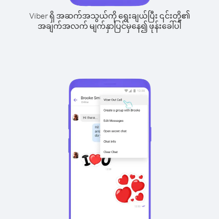
Viber ရှိ အဆက်အသွယ်ကို ရွေးချယ်ပြီး ၎င်းတို့၏
အချက်အလက် မျက်နှာပြင်မှနေ၍ ဖုန်းခေါ်ပါ