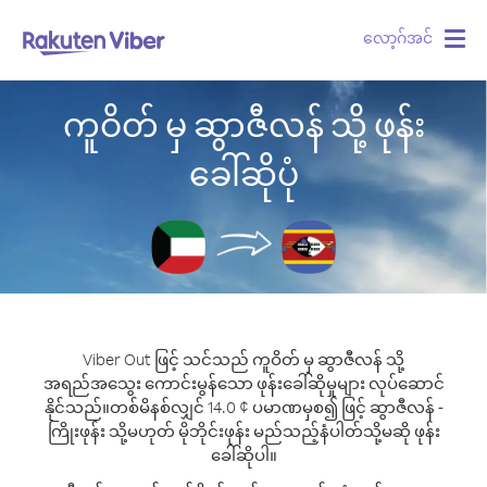
လော့ဂ်အင်
Togg
navig
ကူဝိတ် မှ ဆွာဇီလန် သို့ ဖုန်း
ခေါ်ဆိုပုံ
Viber Out ဖြင့် သင်သည် ကူဝိတ် မှ ဆွာဇီလန် သို့
အရည်အသွေး ကောင်းမွန်သော ဖုန်းခေါ်ဆိုမှုများ လုပ်ဆောင်
နိုင်သည်။
တစ်မိနစ်လျှင် 14.0 ¢ ပမာဏမှစ၍ ဖြင့် ဆွာဇီလန် -
ကြိုးဖုန်း သို့မဟုတ် မိုဘိုင်းဖုန်း မည်သည့်နံပါတ်သို့မဆို ဖုန်း
ခေါ်ဆိုပါ။