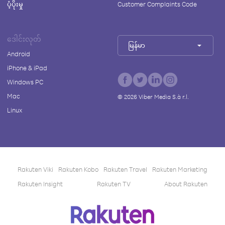
ပံ့ပိုးမှု
Customer Complaints Code
ဒေါင်းလုတ်
မြန်မာ
Android
iPhone & iPad
Windows PC
Mac
©
2026
Viber Media S.à r.l.
Linux
Rakuten Viki
Rakuten Kobo
Rakuten Travel
Rakuten Marketing
Rakuten Insight
Rakuten TV
About Rakuten