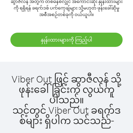
ဆွာဇီလန် အတွက် တစ်မိနစ်လျှင် အကောင်းဆုံး နှုန်းထားများ
ကို ရရှိရန် ခရက်ဒစ် ပက်ကေ့ချ်များ သို့မဟုတ် ဖုန်းခေါ်ဆိုမှု
အစီအစဉ်တစ်ခုကို ဝယ်ယူပါ။
နှုန်းထားများကို ကြည့်ပါ
Viber Out ဖြင့် ဆွာဇီလန် သို့
ဖုန်းခေါ်ခြင်းက လွယ်ကူ
ပါသည်။
သင့်တွင် Viber Out ခရက်ဒ
စ်များ ရှိပါက သင်သည်-