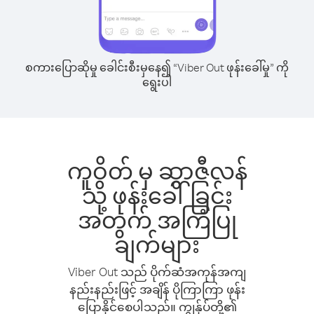
စကားပြောဆိုမှု ခေါင်းစီးမှနေ၍ “Viber Out ဖုန်းခေါ်မှု” ကို
ရွေးပါ
ကူဝိတ် မှ ဆွာဇီလန်
သို့ ဖုန်းခေါ်ခြင်း
အတွက် အကြံပြု
ချက်များ
Viber Out သည် ပိုက်ဆံအကုန်အကျ
နည်းနည်းဖြင့် အချိန် ပိုကြာကြာ ဖုန်း
ပြောနိုင်စေပါသည်။ ကျွန်ုပ်တို့၏