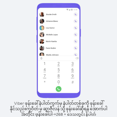
Viber ဖုန်းခေါ်နံပါတ်ကွက်မှ နံပါတ်တစ်ခုကို ဖုန်းခေါ်
နိုင်သည်။
ကူဝိတ် မှ ဆွာဇီလန် သို့ ဖုန်းခေါ်ဆိုရန် အောက်ပါ
အတိုင်း ဖုန်းခေါ်ပါ-
+
+
268
ဒေသတွင်း နံပါတ်