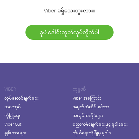
Viber မရှိသေးဘူးလား။
ခုပဲ ဒေါင်းလုတ်လုပ်လိုက်ပါ
VIBER
ကုမ္ပဏီ
လုပ်ဆောင်ချက်များ
Viber အကြောင်း
ဘလော့ဂ်
အမှတ်တံဆိပ် စင်တာ
လုံခြုံရေး
အလုပ်အကိုင်များ
Viber Out
စည်းကမ်းချက်များနှင့် မူဝါဒများ
နှုန်းထားများ
ကိုယ်ရေးလုံခြုံမှု မူဝါဒ