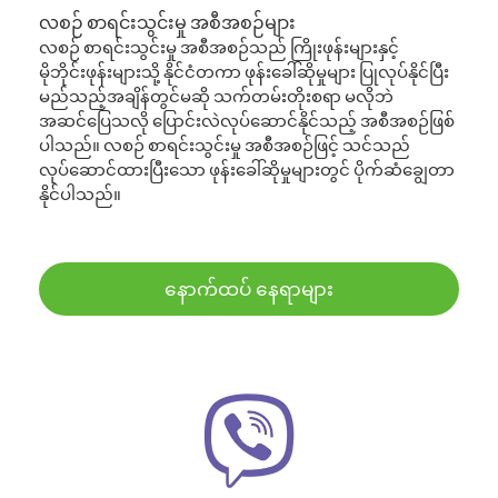
လစဉ် စာရင်းသွင်းမှု အစီအစဉ်များ
လစဉ် စာရင်းသွင်းမှု အစီအစဉ်သည် ကြိုးဖုန်းများနှင့်
မိုဘိုင်းဖုန်းများသို့ နိုင်ငံတကာ ဖုန်းခေါ်ဆိုမှုများ ပြုလုပ်နိုင်ပြီး
မည်သည့်အချိန်တွင်မဆို သက်တမ်းတိုးစရာ မလိုဘဲ
အဆင်ပြေသလို ပြောင်းလဲလုပ်ဆောင်နိုင်သည့် အစီအစဉ်ဖြစ်
ပါသည်။ လစဉ် စာရင်းသွင်းမှု အစီအစဉ်ဖြင့် သင်သည်
လုပ်ဆောင်ထားပြီးသော ဖုန်းခေါ်ဆိုမှုများတွင် ပိုက်ဆံချွေတာ
နိုင်ပါသည်။
နောက်ထပ် နေရာများ