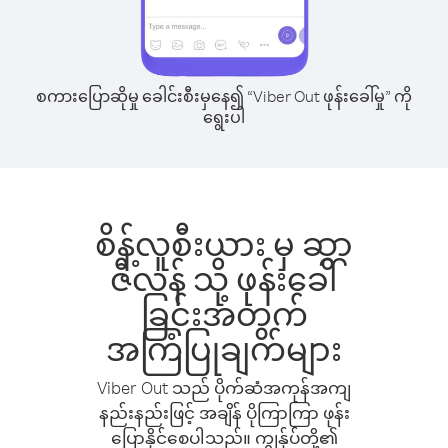
စကားပြောဆိုမှု ခေါင်းစီးမှနေ၍ “Viber Out ဖုန်းခေါ်မှု” ကို
ရွေးပါ
စိန့်လူစီးယား မှ ဆွာ
ဇီလန် သို့ ဖုန်းခေါ်
ခြင်းအတွက်
အကြံပြုချက်များ
Viber Out သည် ပိုက်ဆံအကုန်အကျ
နည်းနည်းဖြင့် အချိန် ပိုကြာကြာ ဖုန်း
ပြောနိုင်စေပါသည်။ ကျွန်ုပ်တို့၏