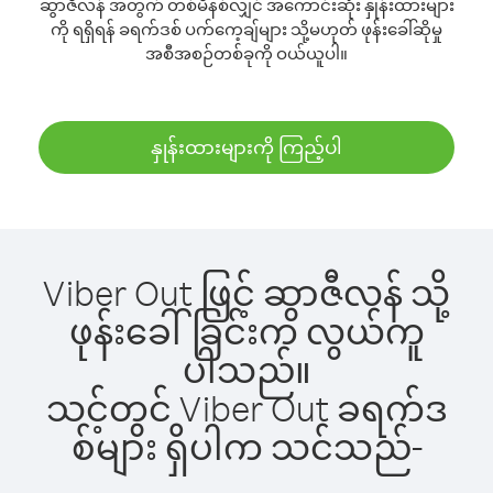
ဆွာဇီလန် အတွက် တစ်မိနစ်လျှင် အကောင်းဆုံး နှုန်းထားများ
ကို ရရှိရန် ခရက်ဒစ် ပက်ကေ့ချ်များ သို့မဟုတ် ဖုန်းခေါ်ဆိုမှု
အစီအစဉ်တစ်ခုကို ဝယ်ယူပါ။
နှုန်းထားများကို ကြည့်ပါ
Viber Out ဖြင့် ဆွာဇီလန် သို့
ဖုန်းခေါ်ခြင်းက လွယ်ကူ
ပါသည်။
သင့်တွင် Viber Out ခရက်ဒ
စ်များ ရှိပါက သင်သည်-