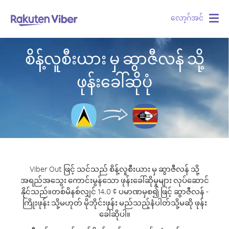
လော့ဂ်အင်
Togg
navig
စိန့်လူစီးယား မှ ဆွာဇီလန် သို့
ဖုန်းခေါ်ဆိုပုံ
Viber Out ဖြင့် သင်သည် စိန့်လူစီးယား မှ ဆွာဇီလန် သို့
အရည်အသွေး ကောင်းမွန်သော ဖုန်းခေါ်ဆိုမှုများ လုပ်ဆောင်
နိုင်သည်။
တစ်မိနစ်လျှင် 14.0 ¢ ပမာဏမှစ၍ ဖြင့် ဆွာဇီလန် -
ကြိုးဖုန်း သို့မဟုတ် မိုဘိုင်းဖုန်း မည်သည့်နံပါတ်သို့မဆို ဖုန်း
ခေါ်ဆိုပါ။