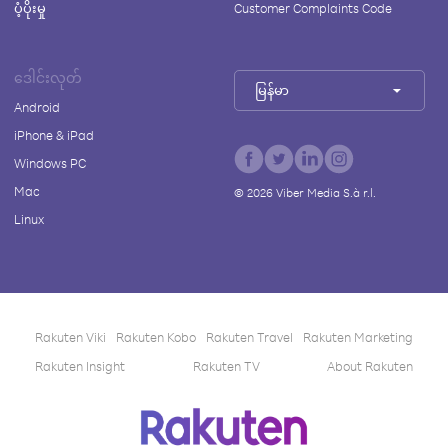
ပံ့ပိုးမှု
Customer Complaints Code
ဒေါင်းလုတ်
မြန်မာ
Android
iPhone & iPad
Windows PC
Mac
©
2026
Viber Media S.à r.l.
Linux
Rakuten Viki
Rakuten Kobo
Rakuten Travel
Rakuten Marketing
Rakuten Insight
Rakuten TV
About Rakuten