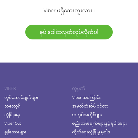
Viber မရှိသေးဘူးလား။
ခုပဲ ဒေါင်းလုတ်လုပ်လိုက်ပါ
VIBER
ကုမ္ပဏီ
လုပ်ဆောင်ချက်များ
Viber အကြောင်း
ဘလော့ဂ်
အမှတ်တံဆိပ် စင်တာ
လုံခြုံရေး
အလုပ်အကိုင်များ
Viber Out
စည်းကမ်းချက်များနှင့် မူဝါဒများ
နှုန်းထားများ
ကိုယ်ရေးလုံခြုံမှု မူဝါဒ