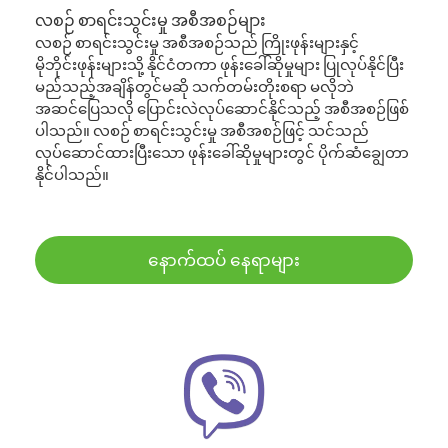
လစဉ် စာရင်းသွင်းမှု အစီအစဉ်များ
လစဉ် စာရင်းသွင်းမှု အစီအစဉ်သည် ကြိုးဖုန်းများနှင့်
မိုဘိုင်းဖုန်းများသို့ နိုင်ငံတကာ ဖုန်းခေါ်ဆိုမှုများ ပြုလုပ်နိုင်ပြီး
မည်သည့်အချိန်တွင်မဆို သက်တမ်းတိုးစရာ မလိုဘဲ
အဆင်ပြေသလို ပြောင်းလဲလုပ်ဆောင်နိုင်သည့် အစီအစဉ်ဖြစ်
ပါသည်။ လစဉ် စာရင်းသွင်းမှု အစီအစဉ်ဖြင့် သင်သည်
လုပ်ဆောင်ထားပြီးသော ဖုန်းခေါ်ဆိုမှုများတွင် ပိုက်ဆံချွေတာ
နိုင်ပါသည်။
နောက်ထပ် နေရာများ