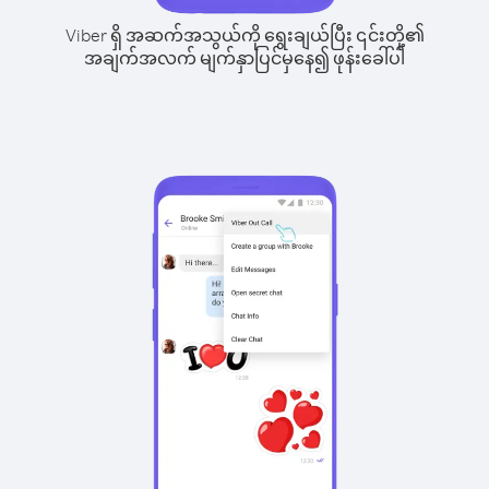
Viber ရှိ အဆက်အသွယ်ကို ရွေးချယ်ပြီး ၎င်းတို့၏
အချက်အလက် မျက်နှာပြင်မှနေ၍ ဖုန်းခေါ်ပါ