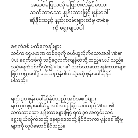
အဆင်ပြေသလို ပြောင်းလဲနိုင်သော၊
သက်သာသော နှုန်းထားဖြင့် ဖုန်းခေါ်
ဆိုနိုင်သည့် နည်းလမ်းများထဲမှ တစ်ခု
ကို ရွေးချယ်ပါ-
ခရက်ဒစ် ပက်ကေ့ချ်များ
သင်က ငွေပမာဏ တစ်ခုခုကို ဝယ်ယူလိုက်သောအခါ Viber
Out ခရက်ဒစ်ကို သင့်ငွေလက်ကျန်ထဲသို့ ထည့်ပေးပါသည်။
သင့်ခရက်ဒစ်ကိုသုံး၍ Viber ၏ သက်သာသော နှုန်းထားများ
ဖြင့် ကမ္ဘာပေါ်ရှိ မည်သည့်နံပါတ်သို့မဆို ဖုန်းခေါ်ဆိုနိုင်
ပါသည်။
ရက် ၃၀ ဖုန်းခေါ်ဆိုနိုင်သည့် အစီအစဉ်များ
ရက် ၃၀ ဖုန်းခေါ်ဆိုမှု အစီအစဉ်ဖြင့် သင်သည် Viber ၏
သက်သာသော နှုန်းထားများဖြင့် ရက် ၃၀ အတွင်း သင်
ရွေးချယ်လိုက်သည့် နေရာဒေသသို့ နိုင်ငံတကာ ဖုန်းခေါ်ဆိုမှု
များကို လုပ်ဆောင်နိုင်သည်။