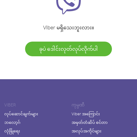
Viber မရှိသေးဘူးလား။
ခုပဲ ဒေါင်းလုတ်လုပ်လိုက်ပါ
VIBER
ကုမ္ပဏီ
လုပ်ဆောင်ချက်များ
Viber အကြောင်း
ဘလော့ဂ်
အမှတ်တံဆိပ် စင်တာ
လုံခြုံရေး
အလုပ်အကိုင်များ