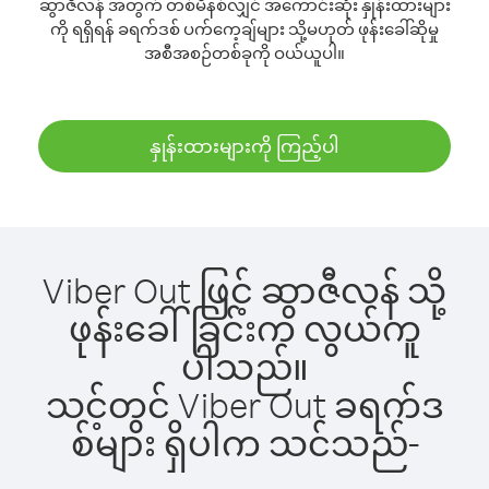
ဆွာဇီလန် အတွက် တစ်မိနစ်လျှင် အကောင်းဆုံး နှုန်းထားများ
ကို ရရှိရန် ခရက်ဒစ် ပက်ကေ့ချ်များ သို့မဟုတ် ဖုန်းခေါ်ဆိုမှု
အစီအစဉ်တစ်ခုကို ဝယ်ယူပါ။
နှုန်းထားများကို ကြည့်ပါ
Viber Out ဖြင့် ဆွာဇီလန် သို့
ဖုန်းခေါ်ခြင်းက လွယ်ကူ
ပါသည်။
သင့်တွင် Viber Out ခရက်ဒ
စ်များ ရှိပါက သင်သည်-