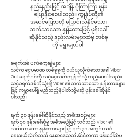
နည်းနည်းဖြင့် အချိန် ပိုကြာကြာ ဖုန်း
ပြောနိုင်စေပါသည်။ ကျွန်ုပ်တို့၏
အဆင်ပြေသလို ပြောင်းလဲနိုင်သော၊
သက်သာသော နှုန်းထားဖြင့် ဖုန်းခေါ်
ဆိုနိုင်သည့် နည်းလမ်းများထဲမှ တစ်ခု
ကို ရွေးချယ်ပါ-
ခရက်ဒစ် ပက်ကေ့ချ်များ
သင်က ငွေပမာဏ တစ်ခုခုကို ဝယ်ယူလိုက်သောအခါ Viber
Out ခရက်ဒစ်ကို သင့်ငွေလက်ကျန်ထဲသို့ ထည့်ပေးပါသည်။
သင့်ခရက်ဒစ်ကိုသုံး၍ Viber ၏ သက်သာသော နှုန်းထားများ
ဖြင့် ကမ္ဘာပေါ်ရှိ မည်သည့်နံပါတ်သို့မဆို ဖုန်းခေါ်ဆိုနိုင်
ပါသည်။
ရက် ၃၀ ဖုန်းခေါ်ဆိုနိုင်သည့် အစီအစဉ်များ
ရက် ၃၀ ဖုန်းခေါ်ဆိုမှု အစီအစဉ်ဖြင့် သင်သည် Viber ၏
သက်သာသော နှုန်းထားများဖြင့် ရက် ၃၀ အတွင်း သင်
ရွေးချယ်လိုက်သည့် နေရာဒေသသို့ နိုင်ငံတကာ ဖုန်းခေါ်ဆိုမှု