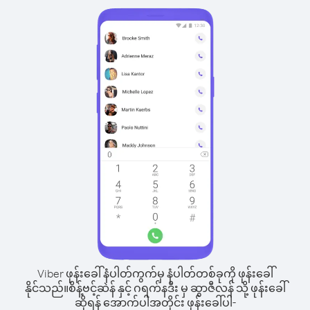
Viber ဖုန်းခေါ်နံပါတ်ကွက်မှ နံပါတ်တစ်ခုကို ဖုန်းခေါ်
နိုင်သည်။
စိန့်ဗင့်ဆဲန် နှင့် ဂရက်နဒီး မှ ဆွာဇီလန် သို့ ဖုန်းခေါ်
ဆိုရန် အောက်ပါအတိုင်း ဖုန်းခေါ်ပါ-