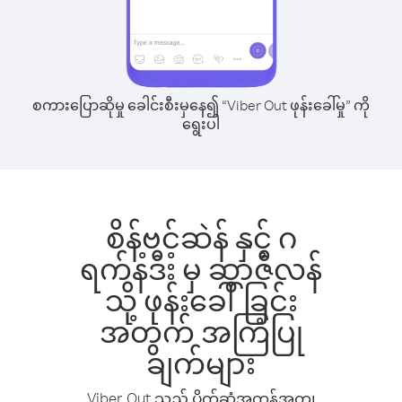
စကားပြောဆိုမှု ခေါင်းစီးမှနေ၍ “Viber Out ဖုန်းခေါ်မှု” ကို
ရွေးပါ
စိန့်ဗင့်ဆဲန် နှင့် ဂ
ရက်နဒီး မှ ဆွာဇီလန်
သို့ ဖုန်းခေါ်ခြင်း
အတွက် အကြံပြု
ချက်များ
Viber Out သည် ပိုက်ဆံအကုန်အကျ