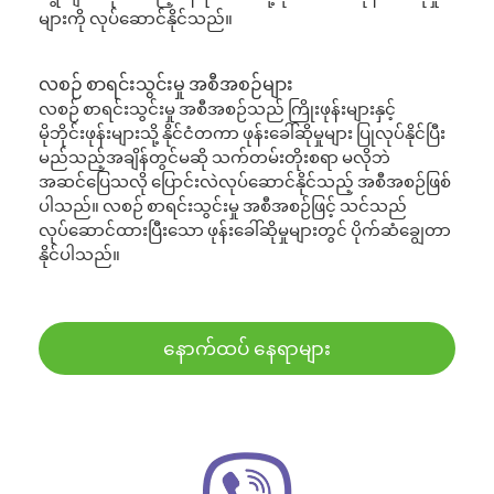
များကို လုပ်ဆောင်နိုင်သည်။
လစဉ် စာရင်းသွင်းမှု အစီအစဉ်များ
လစဉ် စာရင်းသွင်းမှု အစီအစဉ်သည် ကြိုးဖုန်းများနှင့်
မိုဘိုင်းဖုန်းများသို့ နိုင်ငံတကာ ဖုန်းခေါ်ဆိုမှုများ ပြုလုပ်နိုင်ပြီး
မည်သည့်အချိန်တွင်မဆို သက်တမ်းတိုးစရာ မလိုဘဲ
အဆင်ပြေသလို ပြောင်းလဲလုပ်ဆောင်နိုင်သည့် အစီအစဉ်ဖြစ်
ပါသည်။ လစဉ် စာရင်းသွင်းမှု အစီအစဉ်ဖြင့် သင်သည်
လုပ်ဆောင်ထားပြီးသော ဖုန်းခေါ်ဆိုမှုများတွင် ပိုက်ဆံချွေတာ
နိုင်ပါသည်။
နောက်ထပ် နေရာများ