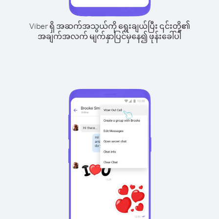
Viber ရှိ အဆက်အသွယ်ကို ရွေးချယ်ပြီး ၎င်းတို့၏
အချက်အလက် မျက်နှာပြင်မှနေ၍ ဖုန်းခေါ်ပါ