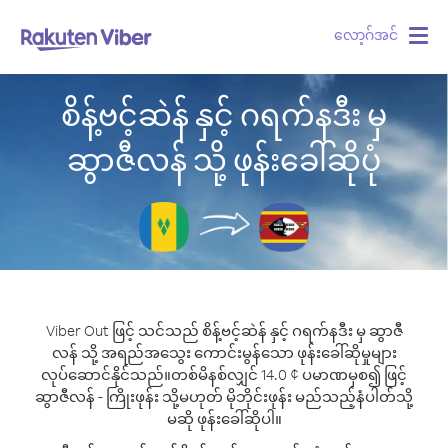
လော့ဂ်အင်
Togg
navig
စိန့်ဗင့်ဆဲန် နှင့် ဂရက်နဒီး မှ
ဆွာဇီလန် သို့ ဖုန်းခေါ်ဆိုပုံ
Viber Out ဖြင့် သင်သည် စိန့်ဗင့်ဆဲန် နှင့် ဂရက်နဒီး မှ ဆွာဇီ
လန် သို့ အရည်အသွေး ကောင်းမွန်သော ဖုန်းခေါ်ဆိုမှုများ
လုပ်ဆောင်နိုင်သည်။
တစ်မိနစ်လျှင် 14.0 ¢ ပမာဏမှစ၍ ဖြင့်
ဆွာဇီလန် - ကြိုးဖုန်း သို့မဟုတ် မိုဘိုင်းဖုန်း မည်သည့်နံပါတ်သို့
မဆို ဖုန်းခေါ်ဆိုပါ။