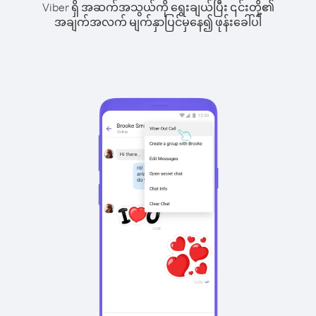
Viber ရှိ အဆက်အသွယ်ကို ရွေးချယ်ပြီး ၎င်းတို့၏
အချက်အလက် မျက်နှာပြင်မှနေ၍ ဖုန်းခေါ်ပါ