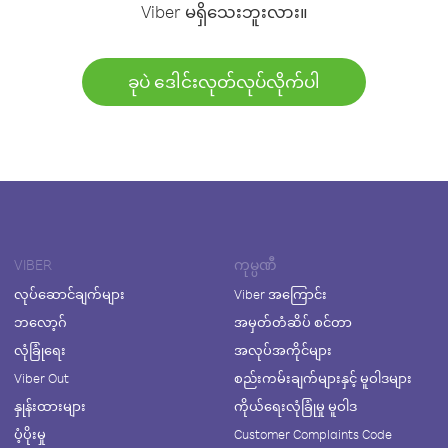
Viber မရှိသေးဘူးလား။
ခုပဲ ဒေါင်းလုတ်လုပ်လိုက်ပါ
VIBER
ကုမ္ပဏီ
လုပ်ဆောင်ချက်များ
Viber အကြောင်း
ဘလော့ဂ်
အမှတ်တံဆိပ် စင်တာ
လုံခြုံရေး
အလုပ်အကိုင်များ
Viber Out
စည်းကမ်းချက်များနှင့် မူဝါဒများ
နှုန်းထားများ
ကိုယ်ရေးလုံခြုံမှု မူဝါဒ
ပံ့ပိုးမှု
Customer Complaints Code