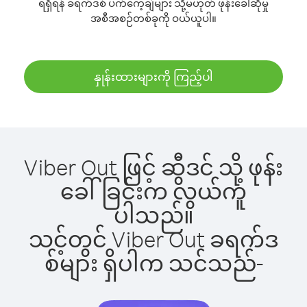
ရရှိရန် ခရက်ဒစ် ပက်ကေ့ချ်များ သို့မဟုတ် ဖုန်းခေါ်ဆိုမှု
အစီအစဉ်တစ်ခုကို ဝယ်ယူပါ။
နှုန်းထားများကို ကြည့်ပါ
Viber Out ဖြင့် ဆွီဒင် သို့ ဖုန်း
ခေါ်ခြင်းက လွယ်ကူ
ပါသည်။
သင့်တွင် Viber Out ခရက်ဒ
စ်များ ရှိပါက သင်သည်-