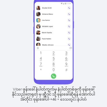
Viber ဖုန်းခေါ်နံပါတ်ကွက်မှ နံပါတ်တစ်ခုကို ဖုန်းခေါ်
နိုင်သည်။
တရုတ် မှ ဆွီဒင် သို့ ဖုန်းခေါ်ဆိုရန် အောက်ပါ
အတိုင်း ဖုန်းခေါ်ပါ-
+
+
46
ဒေသတွင်း နံပါတ်