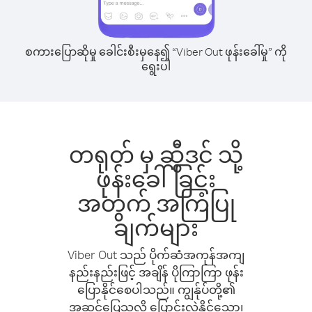
စကားပြောဆိုမှု ခေါင်းစီးမှနေ၍ “Viber Out ဖုန်းခေါ်မှု” ကို
ရွေးပါ
တရုတ် မှ ဆွီဒင် သို့
ဖုန်းခေါ်ခြင်း
အတွက် အကြံပြု
ချက်များ
Viber Out သည် ပိုက်ဆံအကုန်အကျ
နည်းနည်းဖြင့် အချိန် ပိုကြာကြာ ဖုန်း
ပြောနိုင်စေပါသည်။ ကျွန်ုပ်တို့၏
အဆင်ပြေသလို ပြောင်းလဲနိုင်သော၊