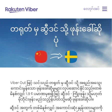
လော့ဂ်အင်
Togg
navig
တရုတ် မှ ဆွီဒင် သို့ ဖုန်းခေါ်ဆို
ပုံ
Viber Out ဖြင့် သင်သည် တရုတ် မှ ဆွီဒင် သို့ အရည်အသွေး
ကောင်းမွန်သော ဖုန်းခေါ်ဆိုမှုများ လုပ်ဆောင်နိုင်သည်။
တစ်
မိနစ်လျှင် 1.9 ¢ ပမာဏမှစ၍ ဖြင့် ဆွီဒင် - ကြိုးဖုန်း သို့မဟုတ်
မိုဘိုင်းဖုန်း မည်သည့်နံပါတ်သို့မဆို ဖုန်းခေါ်ဆိုပါ။
ဆွီဒင် အတွက် တစ်မိနစ်လျှင် အကောင်းဆုံး နှုန်းထားများကို