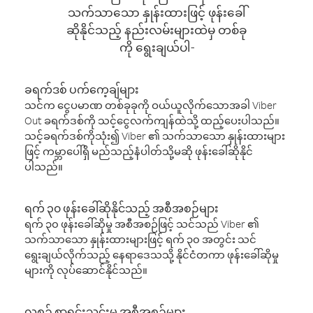
သက်သာသော နှုန်းထားဖြင့် ဖုန်းခေါ်
ဆိုနိုင်သည့် နည်းလမ်းများထဲမှ တစ်ခု
ကို ရွေးချယ်ပါ-
ခရက်ဒစ် ပက်ကေ့ချ်များ
သင်က ငွေပမာဏ တစ်ခုခုကို ဝယ်ယူလိုက်သောအခါ Viber
Out ခရက်ဒစ်ကို သင့်ငွေလက်ကျန်ထဲသို့ ထည့်ပေးပါသည်။
သင့်ခရက်ဒစ်ကိုသုံး၍ Viber ၏ သက်သာသော နှုန်းထားများ
ဖြင့် ကမ္ဘာပေါ်ရှိ မည်သည့်နံပါတ်သို့မဆို ဖုန်းခေါ်ဆိုနိုင်
ပါသည်။
ရက် ၃၀ ဖုန်းခေါ်ဆိုနိုင်သည့် အစီအစဉ်များ
ရက် ၃၀ ဖုန်းခေါ်ဆိုမှု အစီအစဉ်ဖြင့် သင်သည် Viber ၏
သက်သာသော နှုန်းထားများဖြင့် ရက် ၃၀ အတွင်း သင်
ရွေးချယ်လိုက်သည့် နေရာဒေသသို့ နိုင်ငံတကာ ဖုန်းခေါ်ဆိုမှု
များကို လုပ်ဆောင်နိုင်သည်။
လစဉ် စာရင်းသွင်းမှု အစီအစဉ်များ