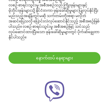
လစဉ် စာရင်းသွင်းမှု အစီအစဉ်သည် ကြိုးဖုန်းများနှင့်
မိုဘိုင်းဖုန်းများသို့ နိုင်ငံတကာ ဖုန်းခေါ်ဆိုမှုများ ပြုလုပ်နိုင်ပြီး
မည်သည့်အချိန်တွင်မဆို သက်တမ်းတိုးစရာ မလိုဘဲ
အဆင်ပြေသလို ပြောင်းလဲလုပ်ဆောင်နိုင်သည့် အစီအစဉ်ဖြစ်
ပါသည်။ လစဉ် စာရင်းသွင်းမှု အစီအစဉ်ဖြင့် သင်သည်
လုပ်ဆောင်ထားပြီးသော ဖုန်းခေါ်ဆိုမှုများတွင် ပိုက်ဆံချွေတာ
နိုင်ပါသည်။
နောက်ထပ် နေရာများ