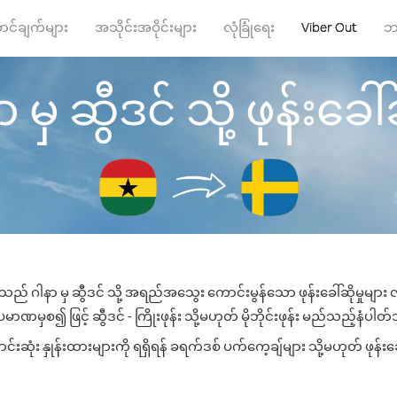
ာင်ချက်များ
အသိုင်းအဝိုင်းများ
လုံခြုံရေး
Viber Out
ဘ
 မှ ဆွီဒင် သို့ ဖုန်းခေါ်ဆ
်သည် ဂါနာ မှ ဆွီဒင် သို့ အရည်အသွေး ကောင်းမွန်သော ဖုန်းခေါ်ဆိုမှုများ
မာဏမှစ၍ ဖြင့် ဆွီဒင် - ကြိုးဖုန်း သို့မဟုတ် မိုဘိုင်းဖုန်း မည်သည့်နံပါတ်သိ
ဆုံး နှုန်းထားများကို ရရှိရန် ခရက်ဒစ် ပက်ကေ့ချ်များ သို့မဟုတ် ဖုန်း