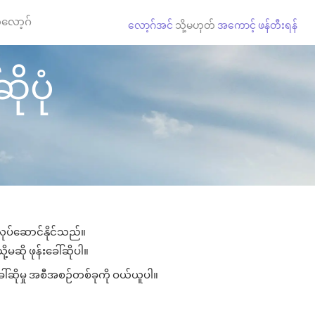
လော့ဂ်
လော့ဂ်အင်
သို့မဟုတ်
အကောင့် ဖန်တီးရန်
ိုပုံ
 လုပ်ဆောင်နိုင်သည်။
ု့မဆို ဖုန်းခေါ်ဆိုပါ။
ခေါ်ဆိုမှု အစီအစဉ်တစ်ခုကို ဝယ်ယူပါ။