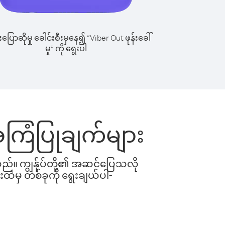
ြောဆိုမှု ခေါင်းစီးမှနေ၍ “Viber Out ဖုန်းခေါ်
မှု” ကို ရွေးပါ
 အကြံပြုချက်များ
ါသည်။ ကျွန်ုပ်တို့၏ အဆင်ပြေသလို
းထဲမှ တစ်ခုကို ရွေးချယ်ပါ-