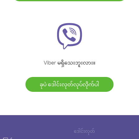
Viber မရှိသေးဘူးလား။
ခုပဲ ဒေါင်းလုတ်လုပ်လိုက်ပါ
ဒေါင်းလုတ်