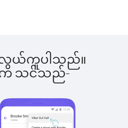
င်းက လွယ်ကူပါသည်။
ိပါက သင်သည်-