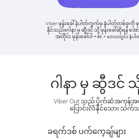
Viber ဖုန်းခေါ်နံပါတ်ကွက်မှ နံပါတ်တစ်ခုကို ဖု
နိုင်သည်။
ဂါနာ မှ ဆွီဒင် သို့ ဖုန်းခေါ်ဆိုရန် အ
အတိုင်း ဖုန်းခေါ်ပါ-
+
+
46
ဒေသတွင်း နံပါ
ဂါနာ မှ ဆွီဒင် 
Viber Out သည် ပိုက်ဆံအကုန်အကျ 
ပြောင်းလဲနိုင်သော၊ သက်သာသ
ခရက်ဒစ် ပက်ကေ့ချ်များ