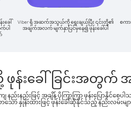
န်းခေါ်
Viber ရှိ အဆက်အသွယ်ကို ရွေးချယ်ပြီး ၎င်းတို့၏
စကားပ
ောက်ပါ
အချက်အလက် မျက်နှာပြင်မှနေ၍ ဖုန်းခေါ်ပါ
တ်
သို့ ဖုန်းခေါ်ခြင်းအတွက်
နည်းနည်းဖြင့် အချိန် ပိုကြာကြာ ဖုန်းပြောနိုင်စေပ
ော နှုန်းထားဖြင့် ဖုန်းခေါ်ဆိုနိုင်သည့် နည်းလမ်းမျာ