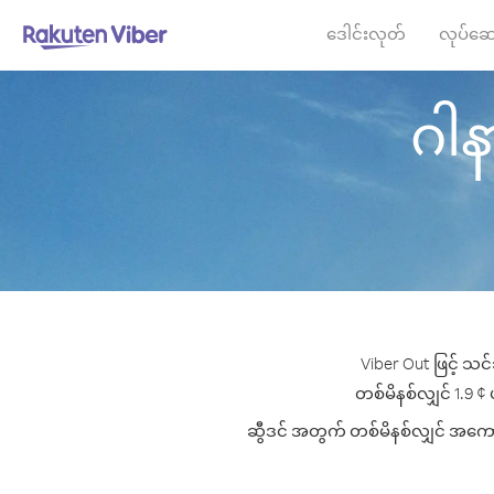
ဒေါင်းလုတ်
လုပ်ဆေ
ဂါနာ
Viber Out ဖြင့် သင
တစ်မိနစ်လျှင် 1.9 ¢ ပ
ဆွီဒင် အတွက် တစ်မိနစ်လျှင် အကောင်း