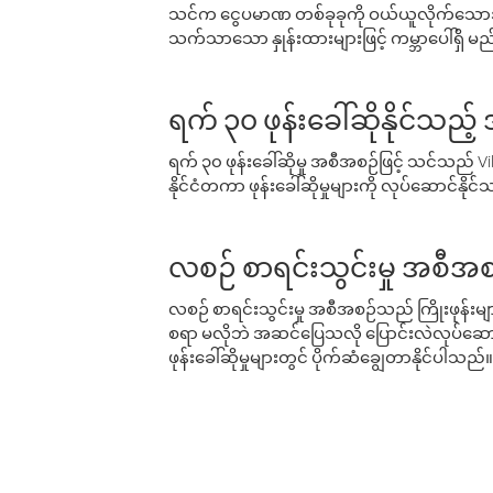
သင်က ငွေပမာဏ တစ်ခုခုကို ဝယ်ယူလိုက်သောအခ
သက်သာသော နှုန်းထားများဖြင့် ကမ္ဘာပေါ်ရှိ မည်သ
ရက် ၃၀ ဖုန်းခေါ်ဆိုနိုင်သည့
ရက် ၃၀ ဖုန်းခေါ်ဆိုမှု အစီအစဉ်ဖြင့် သင်သည
နိုင်ငံတကာ ဖုန်းခေါ်ဆိုမှုများကို လုပ်ဆောင်နိုင
လစဉ် စာရင်းသွင်းမှု အစီအစ
လစဉ် စာရင်းသွင်းမှု အစီအစဉ်သည် ကြိုးဖုန်းများနှင
စရာ မလိုဘဲ အဆင်ပြေသလို ပြောင်းလဲလုပ်ဆောင
ဖုန်းခေါ်ဆိုမှုများတွင် ပိုက်ဆံချွေတာနိုင်ပါသည်။