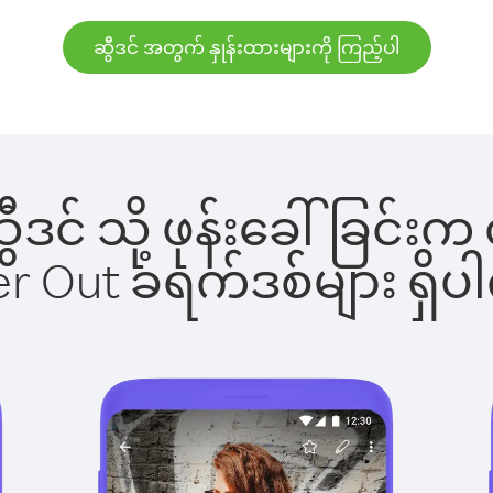
ဆွီဒင် အတွက် နှုန်းထားများကို ကြည့်ပါ
ဆွီဒင် သို့ ဖုန်းခေါ်ခြ
ber Out ခရက်ဒစ်များ ရှ