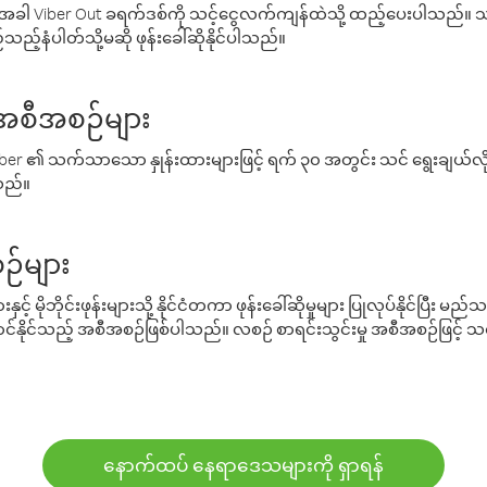
ါ Viber Out ခရက်ဒစ်ကို သင့်ငွေလက်ကျန်ထဲသို့ ထည့်ပေးပါသည်။ သင
ည့်နံပါတ်သို့မဆို ဖုန်းခေါ်ဆိုနိုင်ပါသည်။
် အစီအစဉ်များ
် Viber ၏ သက်သာသော နှုန်းထားများဖြင့် ရက် ၃၀ အတွင်း သင် ရွေးချယ်
်သည်။
ဉ်များ
့် မိုဘိုင်းဖုန်းများသို့ နိုင်ငံတကာ ဖုန်းခေါ်ဆိုမှုများ ပြုလုပ်နိုင်ပြီး
်နိုင်သည့် အစီအစဉ်ဖြစ်ပါသည်။ လစဉ် စာရင်းသွင်းမှု အစီအစဉ်ဖြင့်
နောက်ထပ် နေရာဒေသများကို ရှာရန်