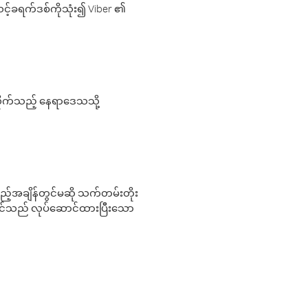
့်ခရက်ဒစ်ကိုသုံး၍ Viber ၏
လိုက်သည့် နေရာဒေသသို့
 မည်သည့်အချိန်တွင်မဆို သက်တမ်းတိုး
 သင်သည် လုပ်ဆောင်ထားပြီးသော