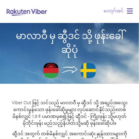
လော့ဂ်အင်
Togg
navig
မာလာဝီ မှ ဆွီဒင် သို့ ဖုန်းခေါ်
ဆိုပုံ
Viber Out ဖြင့် သင်သည် မာလာဝီ မှ ဆွီဒင် သို့ အရည်အသွေး
ကောင်းမွန်သော ဖုန်းခေါ်ဆိုမှုများ လုပ်ဆောင်နိုင်သည်။
တစ်
မိနစ်လျှင် 1.9 ¢ ပမာဏမှစ၍ ဖြင့် ဆွီဒင် - ကြိုးဖုန်း သို့မဟုတ်
မိုဘိုင်းဖုန်း မည်သည့်နံပါတ်သို့မဆို ဖုန်းခေါ်ဆိုပါ။
ဆွီဒင် အတွက် တစ်မိနစ်လျှင် အကောင်းဆုံး နှုန်းထားများကို