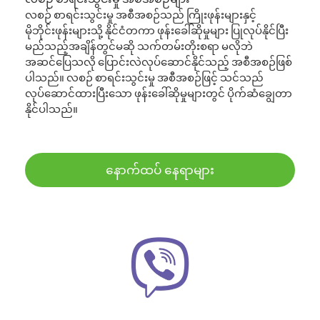
လစဉ် စာရင်းသွင်းမှု အစီအစဉ်သည် ကြိုးဖုန်းများနှင့်
မိုဘိုင်းဖုန်းများသို့ နိုင်ငံတကာ ဖုန်းခေါ်ဆိုမှုများ ပြုလုပ်နိုင်ပြီး
မည်သည့်အချိန်တွင်မဆို သက်တမ်းတိုးစရာ မလိုဘဲ
အဆင်ပြေသလို ပြောင်းလဲလုပ်ဆောင်နိုင်သည့် အစီအစဉ်ဖြစ်
ပါသည်။ လစဉ် စာရင်းသွင်းမှု အစီအစဉ်ဖြင့် သင်သည်
လုပ်ဆောင်ထားပြီးသော ဖုန်းခေါ်ဆိုမှုများတွင် ပိုက်ဆံချွေတာ
နိုင်ပါသည်။
နောက်ထပ် နေရာများ