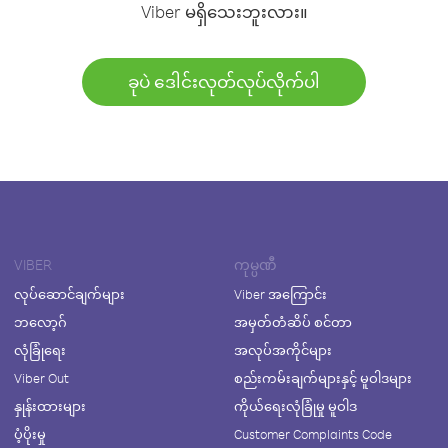
Viber မရှိသေးဘူးလား။
ခုပဲ ဒေါင်းလုတ်လုပ်လိုက်ပါ
VIBER
ကုမ္ပဏီ
လုပ်ဆောင်ချက်များ
Viber အကြောင်း
ဘလော့ဂ်
အမှတ်တံဆိပ် စင်တာ
လုံခြုံရေး
အလုပ်အကိုင်များ
Viber Out
စည်းကမ်းချက်များနှင့် မူဝါဒများ
နှုန်းထားများ
ကိုယ်ရေးလုံခြုံမှု မူဝါဒ
ပံ့ပိုးမှု
Customer Complaints Code