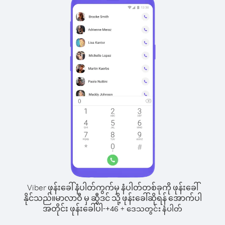
Viber ဖုန်းခေါ်နံပါတ်ကွက်မှ နံပါတ်တစ်ခုကို ဖုန်းခေါ်
နိုင်သည်။
မာလာဝီ မှ ဆွီဒင် သို့ ဖုန်းခေါ်ဆိုရန် အောက်ပါ
အတိုင်း ဖုန်းခေါ်ပါ-
+
+
46
ဒေသတွင်း နံပါတ်