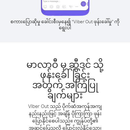
စကားပြောဆိုမှု ခေါင်းစီးမှနေ၍ “Viber Out ဖုန်းခေါ်မှု” ကို
ရွေးပါ
မာလာဝီ မှ ဆွီဒင် သို့
ဖုန်းခေါ်ခြင်း
အတွက် အကြံပြု
ချက်များ
Viber Out သည် ပိုက်ဆံအကုန်အကျ
နည်းနည်းဖြင့် အချိန် ပိုကြာကြာ ဖုန်း
ပြောနိုင်စေပါသည်။ ကျွန်ုပ်တို့၏
အဆင်ပြေသလို ပြောင်းလဲနိုင်သော၊