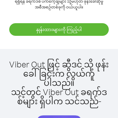
ရရှိရန် ခရက်ဒစ် ပက်ကေ့ချ်များ သို့မဟုတ် ဖုန်းခေါ်ဆိုမှု
အစီအစဉ်တစ်ခုကို ဝယ်ယူပါ။
နှုန်းထားများကို ကြည့်ပါ
Viber Out ဖြင့် ဆွီဒင် သို့ ဖုန်း
ခေါ်ခြင်းက လွယ်ကူ
ပါသည်။
သင့်တွင် Viber Out ခရက်ဒ
စ်များ ရှိပါက သင်သည်-