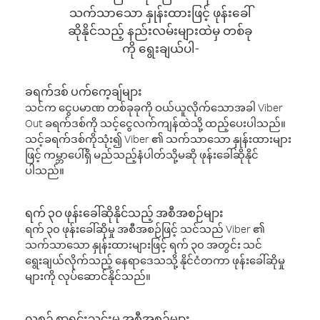
သက်သာသော နှုန်းထားဖြင့် ဖုန်းခေါ်
ဆိုနိုင်သည့် နည်းလမ်းများထဲမှ တစ်ခု
ကို ရွေးချယ်ပါ-
ခရက်ဒစ် ပက်ကေ့ချ်များ
သင်က ငွေပမာဏ တစ်ခုခုကို ဝယ်ယူလိုက်သောအခါ Viber
Out ခရက်ဒစ်ကို သင့်ငွေလက်ကျန်ထဲသို့ ထည့်ပေးပါသည်။
သင့်ခရက်ဒစ်ကိုသုံး၍ Viber ၏ သက်သာသော နှုန်းထားများ
ဖြင့် ကမ္ဘာပေါ်ရှိ မည်သည့်နံပါတ်သို့မဆို ဖုန်းခေါ်ဆိုနိုင်
ပါသည်။
ရက် ၃၀ ဖုန်းခေါ်ဆိုနိုင်သည့် အစီအစဉ်များ
ရက် ၃၀ ဖုန်းခေါ်ဆိုမှု အစီအစဉ်ဖြင့် သင်သည် Viber ၏
သက်သာသော နှုန်းထားများဖြင့် ရက် ၃၀ အတွင်း သင်
ရွေးချယ်လိုက်သည့် နေရာဒေသသို့ နိုင်ငံတကာ ဖုန်းခေါ်ဆိုမှု
များကို လုပ်ဆောင်နိုင်သည်။
လစဉ် စာရင်းသွင်းမှု အစီအစဉ်များ