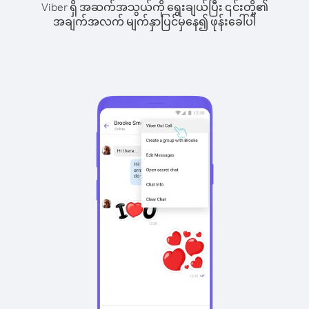
Viber ရှိ အဆက်အသွယ်ကို ရွေးချယ်ပြီး ၎င်းတို့၏
အချက်အလက် မျက်နှာပြင်မှနေ၍ ဖုန်းခေါ်ပါ