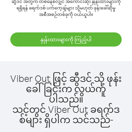
ဆွီဒင် အတွက် တစ်မိနစ်လျှင် အကောင်းဆုံး နှုန်းထားများကို
ရရှိရန် ခရက်ဒစ် ပက်ကေ့ချ်များ သို့မဟုတ် ဖုန်းခေါ်ဆိုမှု
အစီအစဉ်တစ်ခုကို ဝယ်ယူပါ။
နှုန်းထားများကို ကြည့်ပါ
Viber Out ဖြင့် ဆွီဒင် သို့ ဖုန်း
ခေါ်ခြင်းက လွယ်ကူ
ပါသည်။
သင့်တွင် Viber Out ခရက်ဒ
စ်များ ရှိပါက သင်သည်-