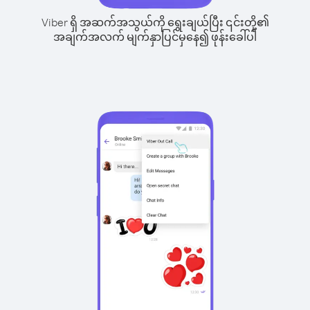
Viber ရှိ အဆက်အသွယ်ကို ရွေးချယ်ပြီး ၎င်းတို့၏
အချက်အလက် မျက်နှာပြင်မှနေ၍ ဖုန်းခေါ်ပါ