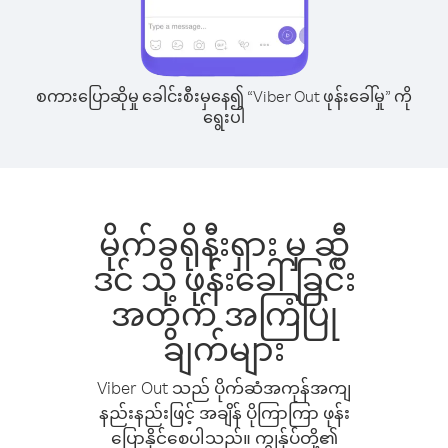
စကားပြောဆိုမှု ခေါင်းစီးမှနေ၍ “Viber Out ဖုန်းခေါ်မှု” ကို
ရွေးပါ
မိုက်ခရိုနီးရှား မှ ဆွီ
ဒင် သို့ ဖုန်းခေါ်ခြင်း
အတွက် အကြံပြု
ချက်များ
Viber Out သည် ပိုက်ဆံအကုန်အကျ
နည်းနည်းဖြင့် အချိန် ပိုကြာကြာ ဖုန်း
ပြောနိုင်စေပါသည်။ ကျွန်ုပ်တို့၏