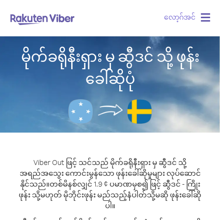
လော့ဂ်အင်
Togg
navig
မိုက်ခရိုနီးရှား မှ ဆွီဒင် သို့ ဖုန်း
ခေါ်ဆိုပုံ
Viber Out ဖြင့် သင်သည် မိုက်ခရိုနီးရှား မှ ဆွီဒင် သို့
အရည်အသွေး ကောင်းမွန်သော ဖုန်းခေါ်ဆိုမှုများ လုပ်ဆောင်
နိုင်သည်။
တစ်မိနစ်လျှင် 1.9 ¢ ပမာဏမှစ၍ ဖြင့် ဆွီဒင် - ကြိုး
ဖုန်း သို့မဟုတ် မိုဘိုင်းဖုန်း မည်သည့်နံပါတ်သို့မဆို ဖုန်းခေါ်ဆို
ပါ။