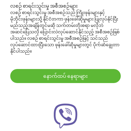
လစဉ် စာရင်းသွင်းမှု အစီအစဉ်များ
လစဉ် စာရင်းသွင်းမှု အစီအစဉ်သည် ကြိုးဖုန်းများနှင့်
မိုဘိုင်းဖုန်းများသို့ နိုင်ငံတကာ ဖုန်းခေါ်ဆိုမှုများ ပြုလုပ်နိုင်ပြီး
မည်သည့်အချိန်တွင်မဆို သက်တမ်းတိုးစရာ မလိုဘဲ
အဆင်ပြေသလို ပြောင်းလဲလုပ်ဆောင်နိုင်သည့် အစီအစဉ်ဖြစ်
ပါသည်။ လစဉ် စာရင်းသွင်းမှု အစီအစဉ်ဖြင့် သင်သည်
လုပ်ဆောင်ထားပြီးသော ဖုန်းခေါ်ဆိုမှုများတွင် ပိုက်ဆံချွေတာ
နိုင်ပါသည်။
နောက်ထပ် နေရာများ