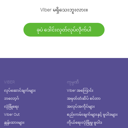
Viber မရှိသေးဘူးလား။
ခုပဲ ဒေါင်းလုတ်လုပ်လိုက်ပါ
VIBER
ကုမ္ပဏီ
လုပ်ဆောင်ချက်များ
Viber အကြောင်း
ဘလော့ဂ်
အမှတ်တံဆိပ် စင်တာ
လုံခြုံရေး
အလုပ်အကိုင်များ
Viber Out
စည်းကမ်းချက်များနှင့် မူဝါဒများ
နှုန်းထားများ
ကိုယ်ရေးလုံခြုံမှု မူဝါဒ