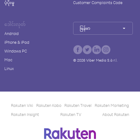
ပံ့ပိုးမှု
Customer Complaints Code
ဒေါင်းလုတ်
မြန်မာ
Android
iPhone & iPad
Windows PC
Mac
©
2026
Viber Media S.à r.l.
Linux
Rakuten Viki
Rakuten Kobo
Rakuten Travel
Rakuten Marketing
Rakuten Insight
Rakuten TV
About Rakuten