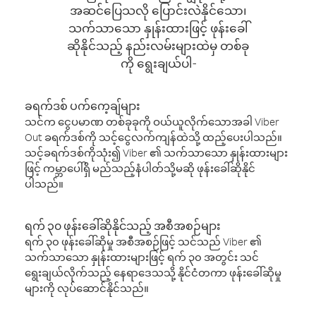
အဆင်ပြေသလို ပြောင်းလဲနိုင်သော၊
သက်သာသော နှုန်းထားဖြင့် ဖုန်းခေါ်
ဆိုနိုင်သည့် နည်းလမ်းများထဲမှ တစ်ခု
ကို ရွေးချယ်ပါ-
ခရက်ဒစ် ပက်ကေ့ချ်များ
သင်က ငွေပမာဏ တစ်ခုခုကို ဝယ်ယူလိုက်သောအခါ Viber
Out ခရက်ဒစ်ကို သင့်ငွေလက်ကျန်ထဲသို့ ထည့်ပေးပါသည်။
သင့်ခရက်ဒစ်ကိုသုံး၍ Viber ၏ သက်သာသော နှုန်းထားများ
ဖြင့် ကမ္ဘာပေါ်ရှိ မည်သည့်နံပါတ်သို့မဆို ဖုန်းခေါ်ဆိုနိုင်
ပါသည်။
ရက် ၃၀ ဖုန်းခေါ်ဆိုနိုင်သည့် အစီအစဉ်များ
ရက် ၃၀ ဖုန်းခေါ်ဆိုမှု အစီအစဉ်ဖြင့် သင်သည် Viber ၏
သက်သာသော နှုန်းထားများဖြင့် ရက် ၃၀ အတွင်း သင်
ရွေးချယ်လိုက်သည့် နေရာဒေသသို့ နိုင်ငံတကာ ဖုန်းခေါ်ဆိုမှု
များကို လုပ်ဆောင်နိုင်သည်။