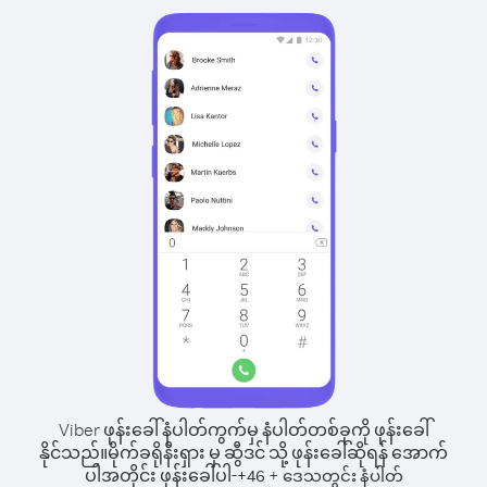
Viber ဖုန်းခေါ်နံပါတ်ကွက်မှ နံပါတ်တစ်ခုကို ဖုန်းခေါ်
နိုင်သည်။
မိုက်ခရိုနီးရှား မှ ဆွီဒင် သို့ ဖုန်းခေါ်ဆိုရန် အောက်
ပါအတိုင်း ဖုန်းခေါ်ပါ-
+
+
46
ဒေသတွင်း နံပါတ်