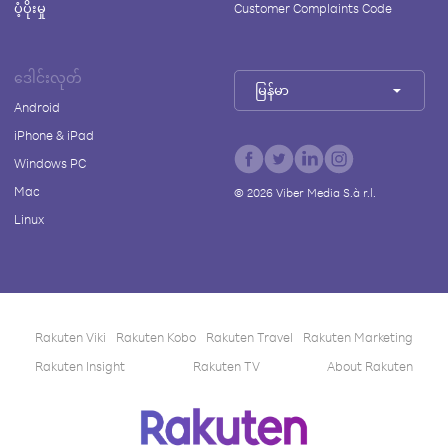
ပံ့ပိုးမှု
Customer Complaints Code
ဒေါင်းလုတ်
မြန်မာ
Android
iPhone & iPad
Windows PC
Mac
©
2026
Viber Media S.à r.l.
Linux
Rakuten Viki
Rakuten Kobo
Rakuten Travel
Rakuten Marketing
Rakuten Insight
Rakuten TV
About Rakuten