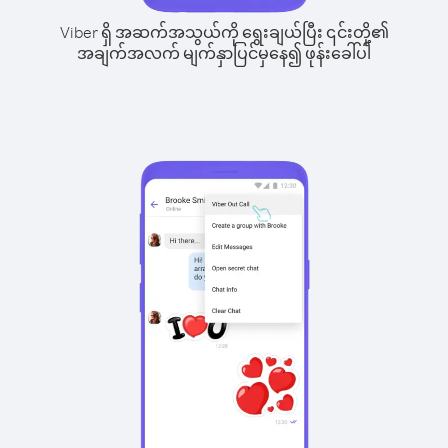
Viber ရှိ အဆက်အသွယ်ကို ရွေးချယ်ပြီး ၎င်းတို့၏
အချက်အလက် မျက်နှာပြင်မှနေ၍ ဖုန်းခေါ်ပါ