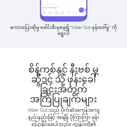
စကားပြောဆိုမှု ခေါင်းစီးမှနေ၍ “Viber Out ဖုန်းခေါ်မှု” ကို
ရွေးပါ
စိန့်ကစ်နှင့် နီးဗစ် မှ
ဆွီဒင် သို့ ဖုန်းခေါ်
ခြင်းအတွက်
အကြံပြုချက်များ
Viber Out သည် ပိုက်ဆံအကုန်အကျ
နည်းနည်းဖြင့် အချိန် ပိုကြာကြာ ဖုန်း
ပြောနိုင်စေပါသည်။ ကျွန်ုပ်တို့၏