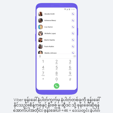
Viber ဖုန်းခေါ်နံပါတ်ကွက်မှ နံပါတ်တစ်ခုကို ဖုန်းခေါ်
နိုင်သည်။
စိန့်ကစ်နှင့် နီးဗစ် မှ ဆွီဒင် သို့ ဖုန်းခေါ်ဆိုရန်
အောက်ပါအတိုင်း ဖုန်းခေါ်ပါ-
+
+
46
ဒေသတွင်း နံပါတ်