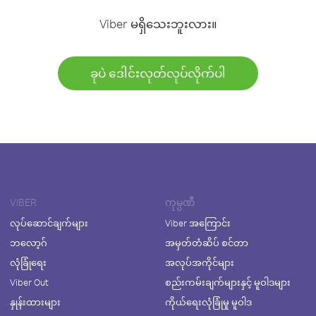
Viber မရှိသေးဘူးလား။
ခုပဲ ဒေါင်းလုတ်လုပ်လိုက်ပါ
VIBER
ကုမ္ပဏီ
လုပ်ဆောင်ချက်များ
Viber အကြောင်း
ဘလော့ဂ်
အမှတ်တံဆိပ် စင်တာ
လုံခြုံရေး
အလုပ်အကိုင်များ
Viber Out
စည်းကမ်းချက်များနှင့် မူဝါဒများ
နှုန်းထားများ
ကိုယ်ရေးလုံခြုံမှု မူဝါဒ