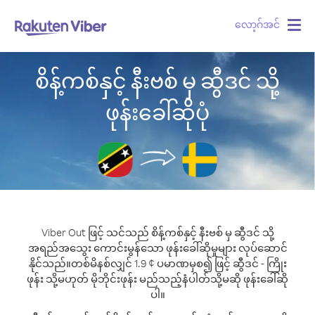
လော့ဂ်အင်
Togg
navig
စိန့်ကစ်နှင့် နီးဗစ် မှ ဆွီဒင် သို့
ဖုန်းခေါ်ဆိုပုံ
Viber Out ဖြင့် သင်သည် စိန့်ကစ်နှင့် နီးဗစ် မှ ဆွီဒင် သို့
အရည်အသွေး ကောင်းမွန်သော ဖုန်းခေါ်ဆိုမှုများ လုပ်ဆောင်
နိုင်သည်။
တစ်မိနစ်လျှင် 1.9 ¢ ပမာဏမှစ၍ ဖြင့် ဆွီဒင် - ကြိုး
ဖုန်း သို့မဟုတ် မိုဘိုင်းဖုန်း မည်သည့်နံပါတ်သို့မဆို ဖုန်းခေါ်ဆို
ပါ။