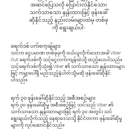
အဆင်ပြေသလို ပြောင်းလဲနိုင်သော၊
သက်သာသော နှုန်းထားဖြင့် ဖုန်းခေါ်
ဆိုနိုင်သည့် နည်းလမ်းများထဲမှ တစ်ခု
ကို ရွေးချယ်ပါ-
ခရက်ဒစ် ပက်ကေ့ချ်များ
သင်က ငွေပမာဏ တစ်ခုခုကို ဝယ်ယူလိုက်သောအခါ Viber
Out ခရက်ဒစ်ကို သင့်ငွေလက်ကျန်ထဲသို့ ထည့်ပေးပါသည်။
သင့်ခရက်ဒစ်ကိုသုံး၍ Viber ၏ သက်သာသော နှုန်းထားများ
ဖြင့် ကမ္ဘာပေါ်ရှိ မည်သည့်နံပါတ်သို့မဆို ဖုန်းခေါ်ဆိုနိုင်
ပါသည်။
ရက် ၃၀ ဖုန်းခေါ်ဆိုနိုင်သည့် အစီအစဉ်များ
ရက် ၃၀ ဖုန်းခေါ်ဆိုမှု အစီအစဉ်ဖြင့် သင်သည် Viber ၏
သက်သာသော နှုန်းထားများဖြင့် ရက် ၃၀ အတွင်း သင်
ရွေးချယ်လိုက်သည့် နေရာဒေသသို့ နိုင်ငံတကာ ဖုန်းခေါ်ဆိုမှု
များကို လုပ်ဆောင်နိုင်သည်။