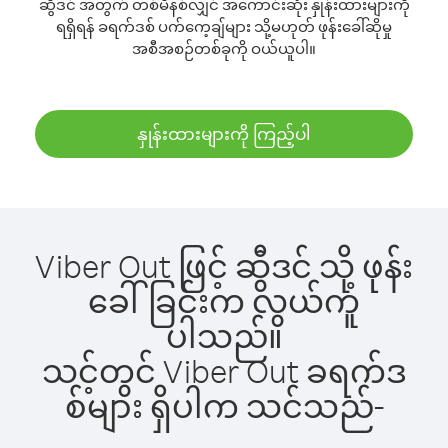
ဆွီဒင် အတွက် တစ်မိနစ်လျှင် အကောင်းဆုံး နှုန်းထားများကို
ရရှိရန် ခရက်ဒစ် ပက်ကေ့ချ်များ သို့မဟုတ် ဖုန်းခေါ်ဆိုမှု
အစီအစဉ်တစ်ခုကို ဝယ်ယူပါ။
နှုန်းထားများကို ကြည့်ပါ
Viber Out ဖြင့် ဆွီဒင် သို့ ဖုန်း
ခေါ်ခြင်းက လွယ်ကူ
ပါသည်။
သင့်တွင် Viber Out ခရက်ဒ
စ်များ ရှိပါက သင်သည်-