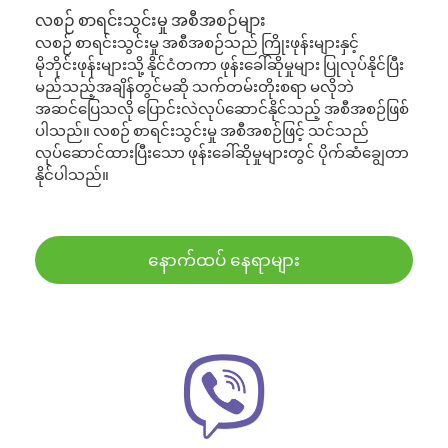
လစဉ် စာရင်းသွင်းမှု အစီအစဉ်များ
လစဉ် စာရင်းသွင်းမှု အစီအစဉ်သည် ကြိုးဖုန်းများနှင့်
မိုဘိုင်းဖုန်းများသို့ နိုင်ငံတကာ ဖုန်းခေါ်ဆိုမှုများ ပြုလုပ်နိုင်ပြီး
မည်သည့်အချိန်တွင်မဆို သက်တမ်းတိုးစရာ မလိုဘဲ
အဆင်ပြေသလို ပြောင်းလဲလုပ်ဆောင်နိုင်သည့် အစီအစဉ်ဖြစ်
ပါသည်။ လစဉ် စာရင်းသွင်းမှု အစီအစဉ်ဖြင့် သင်သည်
လုပ်ဆောင်ထားပြီးသော ဖုန်းခေါ်ဆိုမှုများတွင် ပိုက်ဆံချွေတာ
နိုင်ပါသည်။
နောက်ထပ် နေရာများ