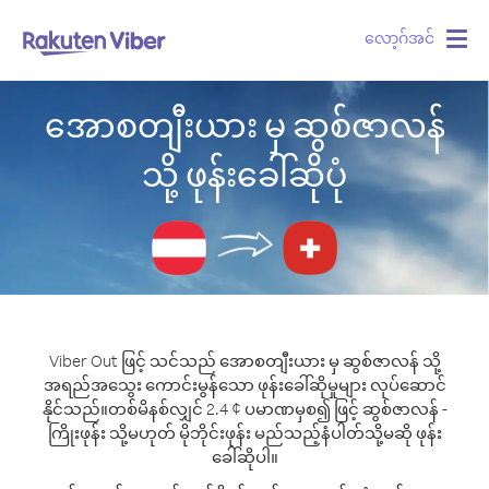
လော့ဂ်အင်
Togg
navig
အောစတျီးယား မှ ဆွစ်ဇာလန်
သို့ ဖုန်းခေါ်ဆိုပုံ
Viber Out ဖြင့် သင်သည် အောစတျီးယား မှ ဆွစ်ဇာလန် သို့
အရည်အသွေး ကောင်းမွန်သော ဖုန်းခေါ်ဆိုမှုများ လုပ်ဆောင်
နိုင်သည်။
တစ်မိနစ်လျှင် 2.4 ¢ ပမာဏမှစ၍ ဖြင့် ဆွစ်ဇာလန် -
ကြိုးဖုန်း သို့မဟုတ် မိုဘိုင်းဖုန်း မည်သည့်နံပါတ်သို့မဆို ဖုန်း
ခေါ်ဆိုပါ။