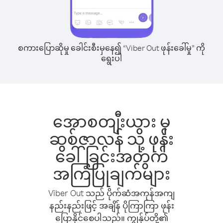
စကားပြောဆိုမှု ခေါင်းစီးမှနေ၍ “Viber Out ဖုန်းခေါ်မှု” ကို
ရွေးပါ
အောစတျီးယား မှ
ဆွစ်ဇာလန် သို့ ဖုန်း
ခေါ်ခြင်းအတွက်
အကြံပြုချက်များ
Viber Out သည် ပိုက်ဆံအကုန်အကျ
နည်းနည်းဖြင့် အချိန် ပိုကြာကြာ ဖုန်း
ပြောနိုင်စေပါသည်။ ကျွန်ုပ်တို့၏