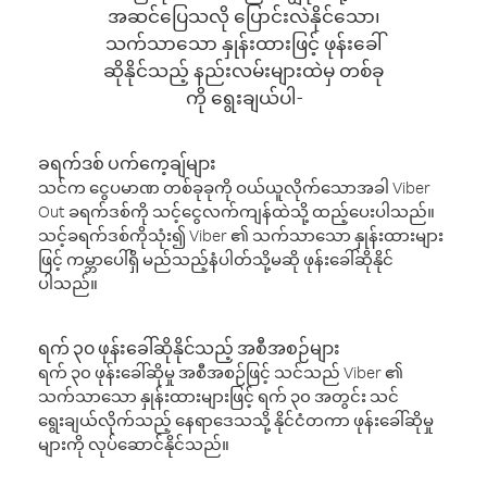
အဆင်ပြေသလို ပြောင်းလဲနိုင်သော၊
သက်သာသော နှုန်းထားဖြင့် ဖုန်းခေါ်
ဆိုနိုင်သည့် နည်းလမ်းများထဲမှ တစ်ခု
ကို ရွေးချယ်ပါ-
ခရက်ဒစ် ပက်ကေ့ချ်များ
သင်က ငွေပမာဏ တစ်ခုခုကို ဝယ်ယူလိုက်သောအခါ Viber
Out ခရက်ဒစ်ကို သင့်ငွေလက်ကျန်ထဲသို့ ထည့်ပေးပါသည်။
သင့်ခရက်ဒစ်ကိုသုံး၍ Viber ၏ သက်သာသော နှုန်းထားများ
ဖြင့် ကမ္ဘာပေါ်ရှိ မည်သည့်နံပါတ်သို့မဆို ဖုန်းခေါ်ဆိုနိုင်
ပါသည်။
ရက် ၃၀ ဖုန်းခေါ်ဆိုနိုင်သည့် အစီအစဉ်များ
ရက် ၃၀ ဖုန်းခေါ်ဆိုမှု အစီအစဉ်ဖြင့် သင်သည် Viber ၏
သက်သာသော နှုန်းထားများဖြင့် ရက် ၃၀ အတွင်း သင်
ရွေးချယ်လိုက်သည့် နေရာဒေသသို့ နိုင်ငံတကာ ဖုန်းခေါ်ဆိုမှု
များကို လုပ်ဆောင်နိုင်သည်။