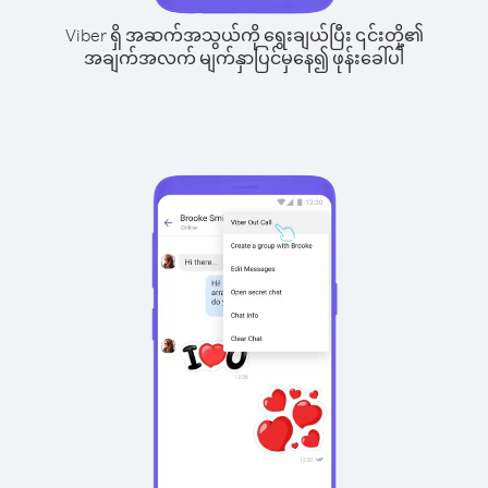
Viber ရှိ အဆက်အသွယ်ကို ရွေးချယ်ပြီး ၎င်းတို့၏
အချက်အလက် မျက်နှာပြင်မှနေ၍ ဖုန်းခေါ်ပါ