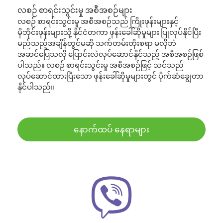
လစဉ် စာရင်းသွင်းမှု အစီအစဉ်များ
လစဉ် စာရင်းသွင်းမှု အစီအစဉ်သည် ကြိုးဖုန်းများနှင့်
မိုဘိုင်းဖုန်းများသို့ နိုင်ငံတကာ ဖုန်းခေါ်ဆိုမှုများ ပြုလုပ်နိုင်ပြီး
မည်သည့်အချိန်တွင်မဆို သက်တမ်းတိုးစရာ မလိုဘဲ
အဆင်ပြေသလို ပြောင်းလဲလုပ်ဆောင်နိုင်သည့် အစီအစဉ်ဖြစ်
ပါသည်။ လစဉ် စာရင်းသွင်းမှု အစီအစဉ်ဖြင့် သင်သည်
လုပ်ဆောင်ထားပြီးသော ဖုန်းခေါ်ဆိုမှုများတွင် ပိုက်ဆံချွေတာ
နိုင်ပါသည်။
နောက်ထပ် နေရာများ