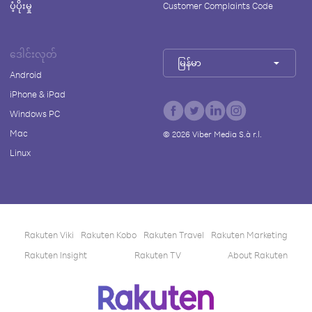
ပံ့ပိုးမှု
Customer Complaints Code
ဒေါင်းလုတ်
မြန်မာ
Android
iPhone & iPad
Windows PC
Mac
©
2026
Viber Media S.à r.l.
Linux
Rakuten Viki
Rakuten Kobo
Rakuten Travel
Rakuten Marketing
Rakuten Insight
Rakuten TV
About Rakuten