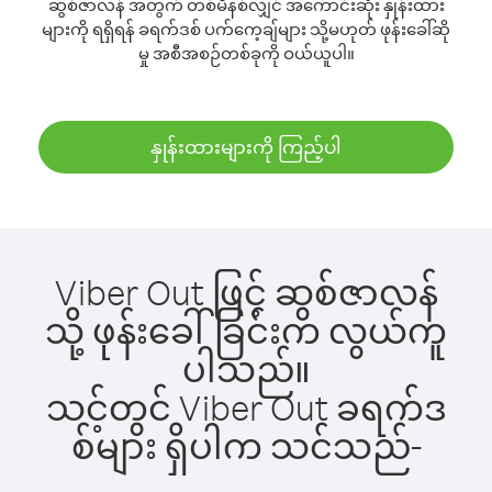
ဆွစ်ဇာလန် အတွက် တစ်မိနစ်လျှင် အကောင်းဆုံး နှုန်းထား
များကို ရရှိရန် ခရက်ဒစ် ပက်ကေ့ချ်များ သို့မဟုတ် ဖုန်းခေါ်ဆို
မှု အစီအစဉ်တစ်ခုကို ဝယ်ယူပါ။
နှုန်းထားများကို ကြည့်ပါ
Viber Out ဖြင့် ဆွစ်ဇာလန်
သို့ ဖုန်းခေါ်ခြင်းက လွယ်ကူ
ပါသည်။
သင့်တွင် Viber Out ခရက်ဒ
စ်များ ရှိပါက သင်သည်-