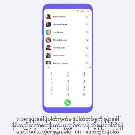
Viber ဖုန်းခေါ်နံပါတ်ကွက်မှ နံပါတ်တစ်ခုကို ဖုန်းခေါ်
နိုင်သည်။
အောစတျီးယား မှ ဆွစ်ဇာလန် သို့ ဖုန်းခေါ်ဆိုရန်
အောက်ပါအတိုင်း ဖုန်းခေါ်ပါ-
+
+
41
ဒေသတွင်း နံပါတ်