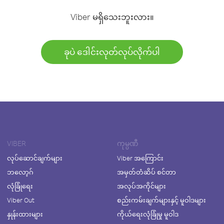
Viber မရှိသေးဘူးလား။
ခုပဲ ဒေါင်းလုတ်လုပ်လိုက်ပါ
VIBER
ကုမ္ပဏီ
လုပ်ဆောင်ချက်များ
Viber အကြောင်း
ဘလော့ဂ်
အမှတ်တံဆိပ် စင်တာ
လုံခြုံရေး
အလုပ်အကိုင်များ
Viber Out
စည်းကမ်းချက်များနှင့် မူဝါဒများ
နှုန်းထားများ
ကိုယ်ရေးလုံခြုံမှု မူဝါဒ