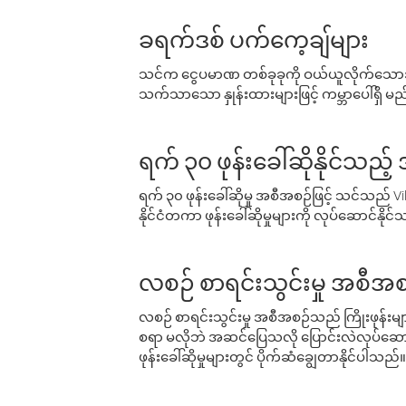
ခရက်ဒစ် ပက်ကေ့ချ်များ
သင်က ငွေပမာဏ တစ်ခုခုကို ဝယ်ယူလိုက်သောအခ
သက်သာသော နှုန်းထားများဖြင့် ကမ္ဘာပေါ်ရှိ မည်သ
ရက် ၃၀ ဖုန်းခေါ်ဆိုနိုင်သည့
ရက် ၃၀ ဖုန်းခေါ်ဆိုမှု အစီအစဉ်ဖြင့် သင်သည
နိုင်ငံတကာ ဖုန်းခေါ်ဆိုမှုများကို လုပ်ဆောင်နိုင
လစဉ် စာရင်းသွင်းမှု အစီအစ
လစဉ် စာရင်းသွင်းမှု အစီအစဉ်သည် ကြိုးဖုန်းများနှင
စရာ မလိုဘဲ အဆင်ပြေသလို ပြောင်းလဲလုပ်ဆောင
ဖုန်းခေါ်ဆိုမှုများတွင် ပိုက်ဆံချွေတာနိုင်ပါသည်။