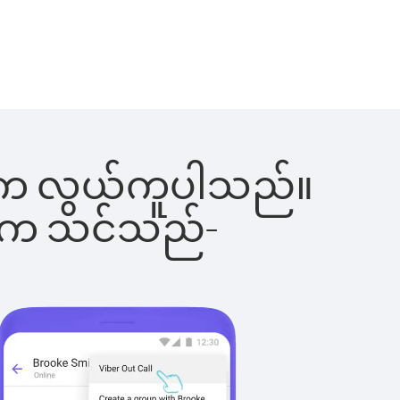
ြင်းက လွယ်ကူပါသည်။
ိပါက သင်သည်-