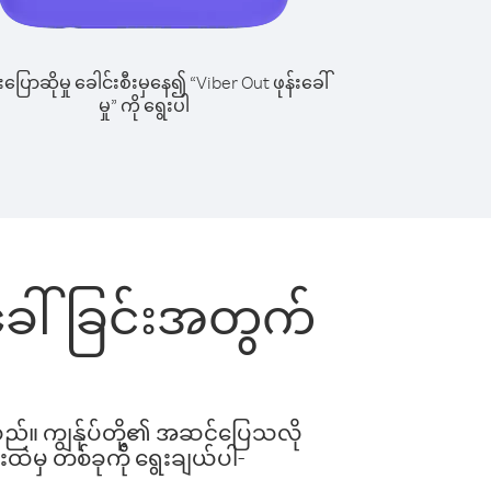
ြောဆိုမှု ခေါင်းစီးမှနေ၍ “Viber Out ဖုန်းခေါ်
မှု” ကို ရွေးပါ
းခေါ်ခြင်းအတွက်
ါသည်။ ကျွန်ုပ်တို့၏ အဆင်ပြေသလို
းထဲမှ တစ်ခုကို ရွေးချယ်ပါ-