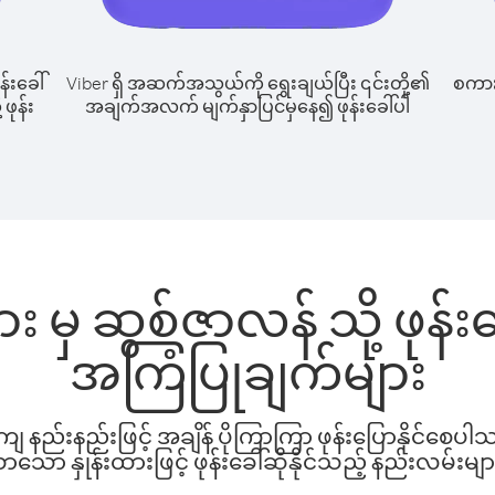
န်းခေါ်
Viber ရှိ အဆက်အသွယ်ကို ရွေးချယ်ပြီး ၎င်းတို့၏
စကားပ
ဖုန်း
အချက်အလက် မျက်နှာပြင်မှနေ၍ ဖုန်းခေါ်ပါ
း မှ ဆွစ်ဇာလန် သို့ ဖုန်
အကြံပြုချက်များ
နည်းနည်းဖြင့် အချိန် ပိုကြာကြာ ဖုန်းပြောနိုင်စေပ
ော နှုန်းထားဖြင့် ဖုန်းခေါ်ဆိုနိုင်သည့် နည်းလမ်းမျာ