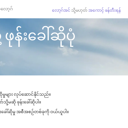
လော့ဂ်
လော့ဂ်အင်
သို့မဟုတ်
အကောင့် ဖန်တီးရန်
ုန်းခေါ်ဆိုပုံ
ုမှုများ လုပ်ဆောင်နိုင်သည်။
သို့မဆို ဖုန်းခေါ်ဆိုပါ။
်းခေါ်ဆိုမှု အစီအစဉ်တစ်ခုကို ဝယ်ယူပါ။