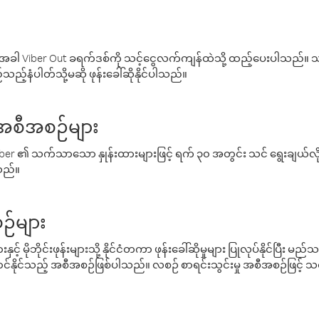
ါ Viber Out ခရက်ဒစ်ကို သင့်ငွေလက်ကျန်ထဲသို့ ထည့်ပေးပါသည်။ သင
ည့်နံပါတ်သို့မဆို ဖုန်းခေါ်ဆိုနိုင်ပါသည်။
် အစီအစဉ်များ
် Viber ၏ သက်သာသော နှုန်းထားများဖြင့် ရက် ၃၀ အတွင်း သင် ရွေးချယ်
်သည်။
ဉ်များ
့် မိုဘိုင်းဖုန်းများသို့ နိုင်ငံတကာ ဖုန်းခေါ်ဆိုမှုများ ပြုလုပ်နိုင်ပြီး
်နိုင်သည့် အစီအစဉ်ဖြစ်ပါသည်။ လစဉ် စာရင်းသွင်းမှု အစီအစဉ်ဖြင့်