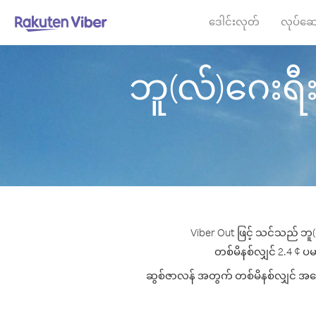
ဒေါင်းလုတ်
လုပ်ဆေ
ဘူ(လ်)ဂေးရီးယ
Viber Out ဖြင့် သင်သည် ဘူ(
တစ်မိနစ်လျှင် 2.4 ¢ ပမာ
ဆွစ်ဇာလန် အတွက် တစ်မိနစ်လျှင် အကောင်