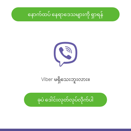
နောက်ထပ် နေရာဒေသများကို ရှာရန်
Viber မရှိသေးဘူးလား။
ခုပဲ ဒေါင်းလုတ်လုပ်လိုက်ပါ