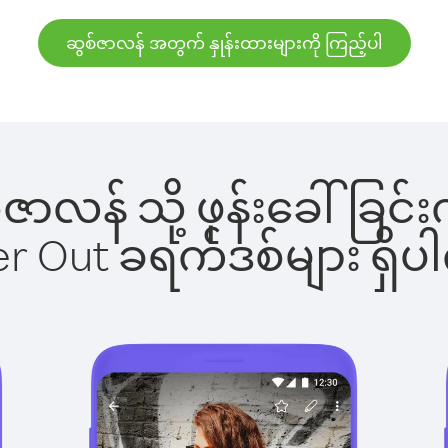
ဆွစ်ဇာလန် အတွက် နှုန်းထားများကို ကြည့်ပါ
ွစ်ဇာလန် သို့ ဖုန်းခေါ်ခ
ber Out ခရက်ဒစ်များ ရှ