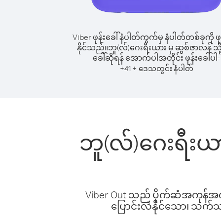
Viber ဖုန်းခေါ်နံပါတ်ကွက်မှ နံပါတ်တစ်ခုကို ဖု
နိုင်သည်။
ဘူ(လ်)ဂေးရီးယား မှ ဆွစ်ဇာလန် သို့ 
ခေါ်ဆိုရန် အောက်ပါအတိုင်း ဖုန်းခေါ်ပါ-
+
+
41
ဒေသတွင်း နံပါတ်
ဘူ(လ်)ဂေးရီးယာ
Viber Out သည် ပိုက်ဆံအကုန်အကျ 
ပြောင်းလဲနိုင်သော၊ သက်သာသ