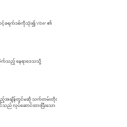
့်ခရက်ဒစ်ကိုသုံး၍ Viber ၏
လိုက်သည့် နေရာဒေသသို့
 မည်သည့်အချိန်တွင်မဆို သက်တမ်းတိုး
 သင်သည် လုပ်ဆောင်ထားပြီးသော