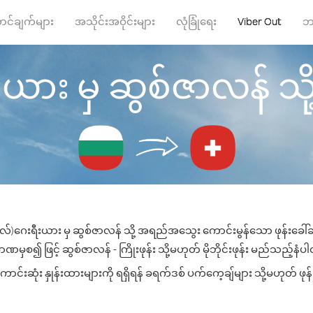
ာင်ချက်များ
အသိုင်းအဝိုင်းများ
လုံခြုံရေး
Viber Out
ဘ
ား မှ ဆွစ်ဇာလန် သို့ ဖ
လ်)ဂေးရီးယား မှ ဆွစ်ဇာလန် သို့ အရည်အသွေး ကောင်းမွန်သော ဖုန်းခေါ်ဆိ
ဏမှစ၍ ဖြင့် ဆွစ်ဇာလန် - ကြိုးဖုန်း သို့မဟုတ် မိုဘိုင်းဖုန်း မည်သည့်နံပါတ်
းဆုံး နှုန်းထားများကို ရရှိရန် ခရက်ဒစ် ပက်ကေ့ချ်များ သို့မဟုတ် ဖုန