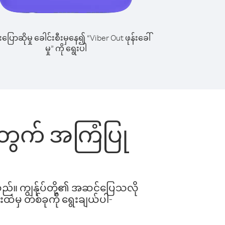
ြောဆိုမှု ခေါင်းစီးမှနေ၍ “Viber Out ဖုန်းခေါ်
မှု” ကို ရွေးပါ
းအတွက် အကြံပြု
ါသည်။ ကျွန်ုပ်တို့၏ အဆင်ပြေသလို
းထဲမှ တစ်ခုကို ရွေးချယ်ပါ-