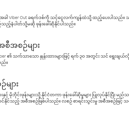
ါ Viber Out ခရက်ဒစ်ကို သင့်ငွေလက်ကျန်ထဲသို့ ထည့်ပေးပါသည်။ သင
ည့်နံပါတ်သို့မဆို ဖုန်းခေါ်ဆိုနိုင်ပါသည်။
် အစီအစဉ်များ
် Viber ၏ သက်သာသော နှုန်းထားများဖြင့် ရက် ၃၀ အတွင်း သင် ရွေးချယ်
်သည်။
ဉ်များ
့် မိုဘိုင်းဖုန်းများသို့ နိုင်ငံတကာ ဖုန်းခေါ်ဆိုမှုများ ပြုလုပ်နိုင်ပြီး
်နိုင်သည့် အစီအစဉ်ဖြစ်ပါသည်။ လစဉ် စာရင်းသွင်းမှု အစီအစဉ်ဖြင့်