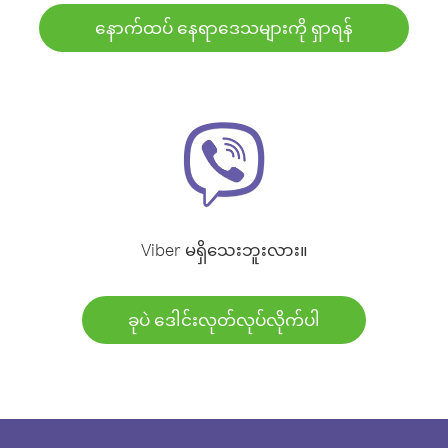
နောက်ထပ် နေရာဒေသများကို ရှာရန်
Viber မရှိသေးဘူးလား။
ခုပဲ ဒေါင်းလုတ်လုပ်လိုက်ပါ