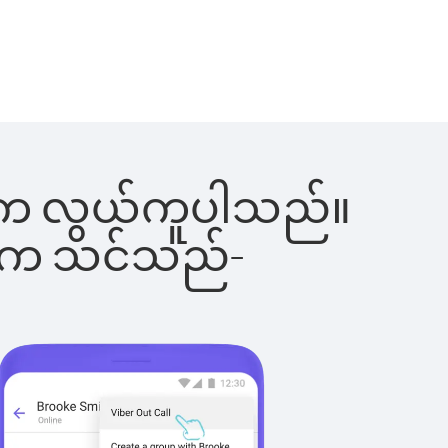
ြင်းက လွယ်ကူပါသည်။
ိပါက သင်သည်-