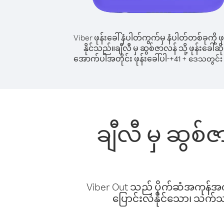
Viber ဖုန်းခေါ်နံပါတ်ကွက်မှ နံပါတ်တစ်ခုကို ဖု
နိုင်သည်။
ချီလီ မှ ဆွစ်ဇာလန် သို့ ဖုန်းခေါ်ဆိ
အောက်ပါအတိုင်း ဖုန်းခေါ်ပါ-
+
+
41
ဒေသတွင်း 
ချီလီ မှ ဆွစ်
Viber Out သည် ပိုက်ဆံအကုန်အကျ 
ပြောင်းလဲနိုင်သော၊ သက်သာသ