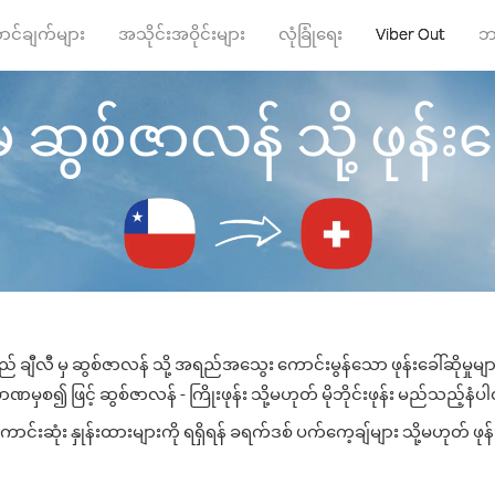
ာင်ချက်များ
အသိုင်းအဝိုင်းများ
လုံခြုံရေး
Viber Out
ဘ
ှ ဆွစ်ဇာလန် သို့ ဖုန်းခေ
ည် ချီလီ မှ ဆွစ်ဇာလန် သို့ အရည်အသွေး ကောင်းမွန်သော ဖုန်းခေါ်ဆိုမှုမျ
ဏမှစ၍ ဖြင့် ဆွစ်ဇာလန် - ကြိုးဖုန်း သို့မဟုတ် မိုဘိုင်းဖုန်း မည်သည့်နံပါတ်
းဆုံး နှုန်းထားများကို ရရှိရန် ခရက်ဒစ် ပက်ကေ့ချ်များ သို့မဟုတ် ဖုန