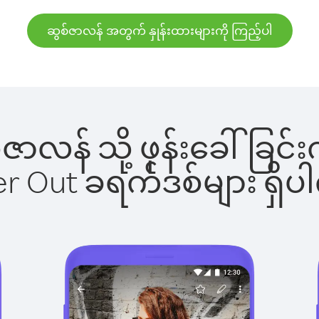
ဆွစ်ဇာလန် အတွက် နှုန်းထားများကို ကြည့်ပါ
ွစ်ဇာလန် သို့ ဖုန်းခေါ်ခ
ber Out ခရက်ဒစ်များ ရှ