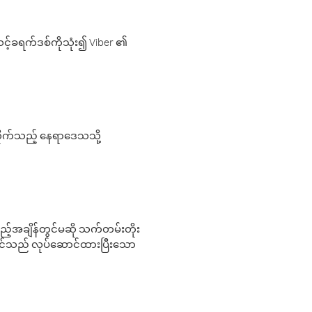
့်ခရက်ဒစ်ကိုသုံး၍ Viber ၏
လိုက်သည့် နေရာဒေသသို့
 မည်သည့်အချိန်တွင်မဆို သက်တမ်းတိုး
 သင်သည် လုပ်ဆောင်ထားပြီးသော