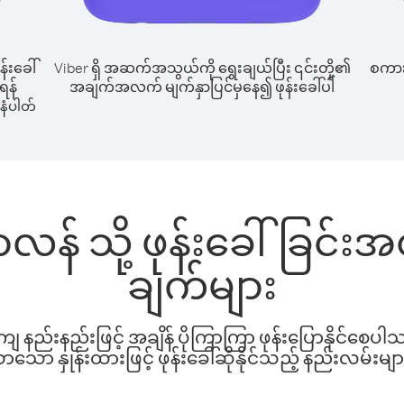
န်းခေါ်
Viber ရှိ အဆက်အသွယ်ကို ရွေးချယ်ပြီး ၎င်းတို့၏
စကားပ
ုရန်
အချက်အလက် မျက်နှာပြင်မှနေ၍ ဖုန်းခေါ်ပါ
နံပါတ်
ဇာလန် သို့ ဖုန်းခေါ်ခြင်
ချက်များ
နည်းနည်းဖြင့် အချိန် ပိုကြာကြာ ဖုန်းပြောနိုင်စေပ
ော နှုန်းထားဖြင့် ဖုန်းခေါ်ဆိုနိုင်သည့် နည်းလမ်းမျာ