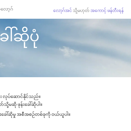
လော့ဂ်
လော့ဂ်အင်
သို့မဟုတ်
အကောင့် ဖန်တီးရန်
ါ်ဆိုပုံ
ား လုပ်ဆောင်နိုင်သည်။
သို့မဆို ဖုန်းခေါ်ဆိုပါ။
်းခေါ်ဆိုမှု အစီအစဉ်တစ်ခုကို ဝယ်ယူပါ။