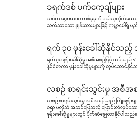
ခရက်ဒစ် ပက်ကေ့ချ်များ
သင်က ငွေပမာဏ တစ်ခုခုကို ဝယ်ယူလိုက်သောအခ
သက်သာသော နှုန်းထားများဖြင့် ကမ္ဘာပေါ်ရှိ မည်သ
ရက် ၃၀ ဖုန်းခေါ်ဆိုနိုင်သည့
ရက် ၃၀ ဖုန်းခေါ်ဆိုမှု အစီအစဉ်ဖြင့် သင်သည
နိုင်ငံတကာ ဖုန်းခေါ်ဆိုမှုများကို လုပ်ဆောင်နိုင
လစဉ် စာရင်းသွင်းမှု အစီအစ
လစဉ် စာရင်းသွင်းမှု အစီအစဉ်သည် ကြိုးဖုန်းများနှင
စရာ မလိုဘဲ အဆင်ပြေသလို ပြောင်းလဲလုပ်ဆောင
ဖုန်းခေါ်ဆိုမှုများတွင် ပိုက်ဆံချွေတာနိုင်ပါသည်။