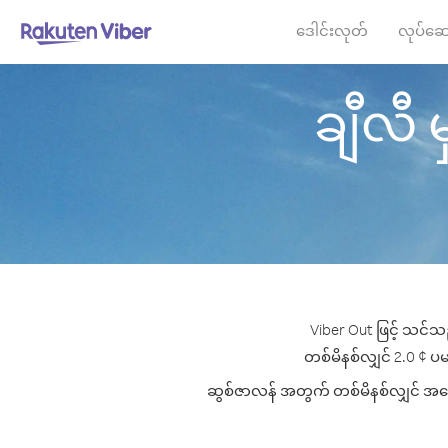
ဒေါင်းလုတ်
လုပ်ဆေ
ချီလီ မ
Viber Out ဖြင့် သင်သ
တစ်မိနစ်လျှင် 2.0 ¢ ပမာ
ဆွစ်ဇာလန် အတွက် တစ်မိနစ်လျှင် အကောင်