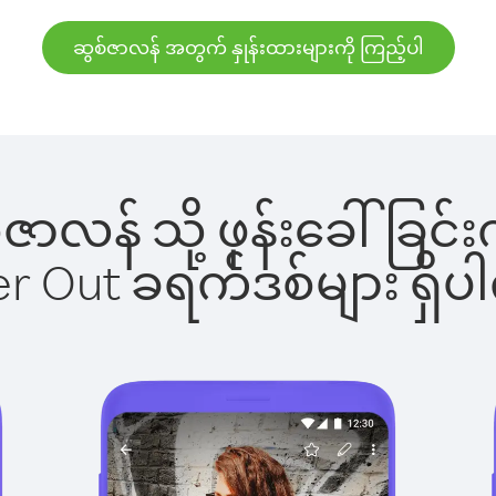
ဆွစ်ဇာလန် အတွက် နှုန်းထားများကို ကြည့်ပါ
ွစ်ဇာလန် သို့ ဖုန်းခေါ်ခ
ber Out ခရက်ဒစ်များ ရှ