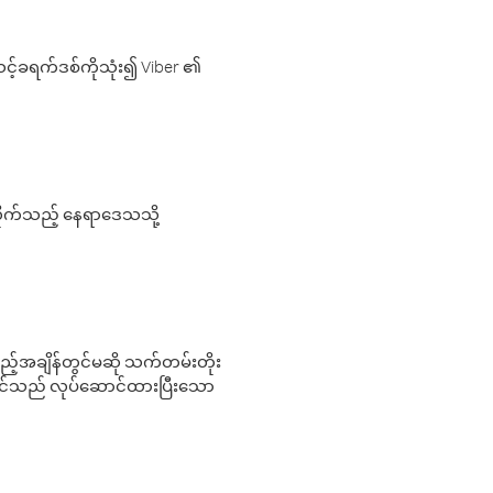
့်ခရက်ဒစ်ကိုသုံး၍ Viber ၏
လိုက်သည့် နေရာဒေသသို့
 မည်သည့်အချိန်တွင်မဆို သက်တမ်းတိုး
 သင်သည် လုပ်ဆောင်ထားပြီးသော