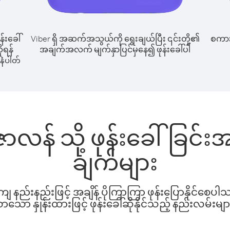
န်းခေါ်
Viber ရှိ အဆက်အသွယ်ကို ရွေးချယ်ပြီး ၎င်းတို့၏
စကားပ
ိုရန်
အချက်အလက် မျက်နှာပြင်မှနေ၍ ဖုန်းခေါ်ပါ
နံပါတ်
ာလန် သို့ ဖုန်းခေါ်ခြင
ချက်များ
နည်းနည်းဖြင့် အချိန် ပိုကြာကြာ ဖုန်းပြောနိုင်စေပ
ော နှုန်းထားဖြင့် ဖုန်းခေါ်ဆိုနိုင်သည့် နည်းလမ်းမျာ