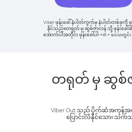
Viber ဖုန်းခေါ်နံပါတ်ကွက်မှ နံပါတ်တစ်ခုကို ဖု
နိုင်သည်။
တရုတ် မှ ဆွစ်ဇာလန် သို့ ဖုန်းခေါ်ဆ
အောက်ပါအတိုင်း ဖုန်းခေါ်ပါ-
+
+
41
ဒေသတွင်း 
တရုတ် မှ ဆွစ်ဇ
Viber Out သည် ပိုက်ဆံအကုန်အကျ 
ပြောင်းလဲနိုင်သော၊ သက်သာသ