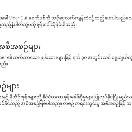
ါ Viber Out ခရက်ဒစ်ကို သင့်ငွေလက်ကျန်ထဲသို့ ထည့်ပေးပါသည်။ သင
ည့်နံပါတ်သို့မဆို ဖုန်းခေါ်ဆိုနိုင်ပါသည်။
် အစီအစဉ်များ
် Viber ၏ သက်သာသော နှုန်းထားများဖြင့် ရက် ၃၀ အတွင်း သင် ရွေးချယ်
်သည်။
ဉ်များ
့် မိုဘိုင်းဖုန်းများသို့ နိုင်ငံတကာ ဖုန်းခေါ်ဆိုမှုများ ပြုလုပ်နိုင်ပြီး
်နိုင်သည့် အစီအစဉ်ဖြစ်ပါသည်။ လစဉ် စာရင်းသွင်းမှု အစီအစဉ်ဖြင့်