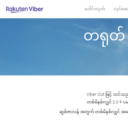
ဒေါင်းလုတ်
လုပ်ဆေ
တရုတ် မှ
Viber Out ဖြင့် သင်သည
တစ်မိနစ်လျှင် 2.0 ¢ ပမာ
ဆွစ်ဇာလန် အတွက် တစ်မိနစ်လျှင် အကောင်