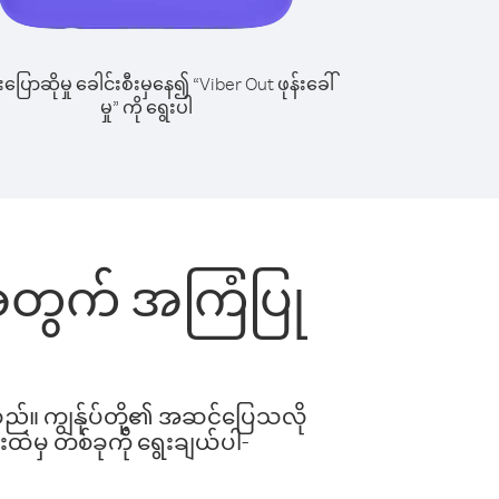
ြောဆိုမှု ခေါင်းစီးမှနေ၍ “Viber Out ဖုန်းခေါ်
မှု” ကို ရွေးပါ
်းအတွက် အကြံပြု
ါသည်။ ကျွန်ုပ်တို့၏ အဆင်ပြေသလို
းထဲမှ တစ်ခုကို ရွေးချယ်ပါ-