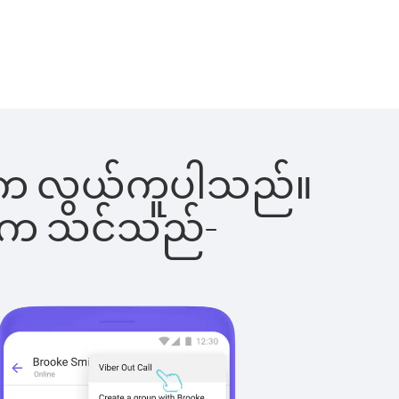
ြင်းက လွယ်ကူပါသည်။
ိပါက သင်သည်-