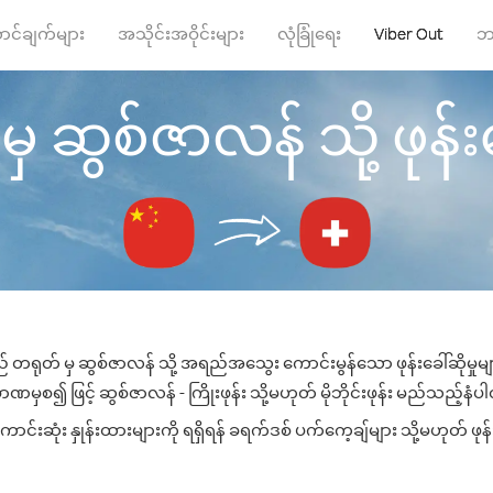
ာင်ချက်များ
အသိုင်းအဝိုင်းများ
လုံခြုံရေး
Viber Out
ဘ
 ဆွစ်ဇာလန် သို့ ဖုန်းခ
် တရုတ် မှ ဆွစ်ဇာလန် သို့ အရည်အသွေး ကောင်းမွန်သော ဖုန်းခေါ်ဆိုမှုမ
ဏမှစ၍ ဖြင့် ဆွစ်ဇာလန် - ကြိုးဖုန်း သို့မဟုတ် မိုဘိုင်းဖုန်း မည်သည့်နံပါတ်
းဆုံး နှုန်းထားများကို ရရှိရန် ခရက်ဒစ် ပက်ကေ့ချ်များ သို့မဟုတ် ဖုန