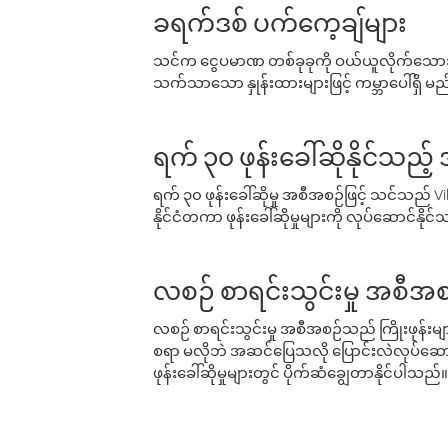
ခရက်ဒစ် ပက်ကေ့ချ်များ
သင်က ငွေပမာဏ တစ်ခုခုကို ဝယ်ယူလိုက်သောအခ
သက်သာသော နှုန်းထားများဖြင့် ကမ္ဘာပေါ်ရှိ မည်သ
ရက် ၃၀ ဖုန်းခေါ်ဆိုနိုင်သည့
ရက် ၃၀ ဖုန်းခေါ်ဆိုမှု အစီအစဉ်ဖြင့် သင်သည
နိုင်ငံတကာ ဖုန်းခေါ်ဆိုမှုများကို လုပ်ဆောင်နိုင
လစဉ် စာရင်းသွင်းမှု အစီအစ
လစဉ် စာရင်းသွင်းမှု အစီအစဉ်သည် ကြိုးဖုန်းများနှင
စရာ မလိုဘဲ အဆင်ပြေသလို ပြောင်းလဲလုပ်ဆောင
ဖုန်းခေါ်ဆိုမှုများတွင် ပိုက်ဆံချွေတာနိုင်ပါသည်။