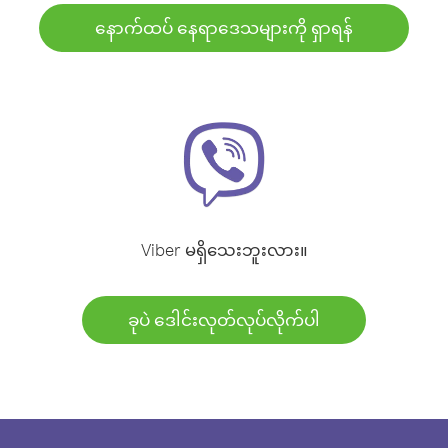
နောက်ထပ် နေရာဒေသများကို ရှာရန်
Viber မရှိသေးဘူးလား။
ခုပဲ ဒေါင်းလုတ်လုပ်လိုက်ပါ