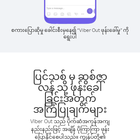
စကားပြောဆိုမှု ခေါင်းစီးမှနေ၍ “Viber Out ဖုန်းခေါ်မှု” ကို
ရွေးပါ
ပြင်သစ် မှ ဆွစ်ဇာ
လန် သို့ ဖုန်းခေါ်
ခြင်းအတွက်
အကြံပြုချက်များ
Viber Out သည် ပိုက်ဆံအကုန်အကျ
နည်းနည်းဖြင့် အချိန် ပိုကြာကြာ ဖုန်း
ပြောနိုင်စေပါသည်။ ကျွန်ုပ်တို့၏