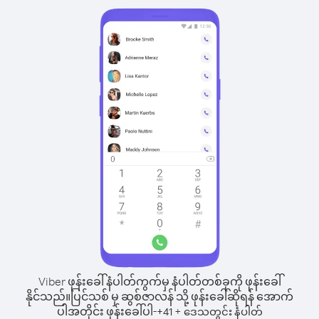
Viber ဖုန်းခေါ်နံပါတ်ကွက်မှ နံပါတ်တစ်ခုကို ဖုန်းခေါ်
နိုင်သည်။
ပြင်သစ် မှ ဆွစ်ဇာလန် သို့ ဖုန်းခေါ်ဆိုရန် အောက်
ပါအတိုင်း ဖုန်းခေါ်ပါ-
+
+
41
ဒေသတွင်း နံပါတ်