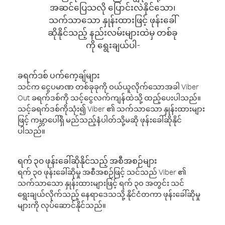
အဆင်ပြေသလို ပြောင်းလဲနိုင်သော၊
သက်သာသော နှုန်းထားဖြင့် ဖုန်းခေါ်
ဆိုနိုင်သည့် နည်းလမ်းများထဲမှ တစ်ခု
ကို ရွေးချယ်ပါ-
ခရက်ဒစ် ပက်ကေ့ချ်များ
သင်က ငွေပမာဏ တစ်ခုခုကို ဝယ်ယူလိုက်သောအခါ Viber
Out ခရက်ဒစ်ကို သင့်ငွေလက်ကျန်ထဲသို့ ထည့်ပေးပါသည်။
သင့်ခရက်ဒစ်ကိုသုံး၍ Viber ၏ သက်သာသော နှုန်းထားများ
ဖြင့် ကမ္ဘာပေါ်ရှိ မည်သည့်နံပါတ်သို့မဆို ဖုန်းခေါ်ဆိုနိုင်
ပါသည်။
ရက် ၃၀ ဖုန်းခေါ်ဆိုနိုင်သည့် အစီအစဉ်များ
ရက် ၃၀ ဖုန်းခေါ်ဆိုမှု အစီအစဉ်ဖြင့် သင်သည် Viber ၏
သက်သာသော နှုန်းထားများဖြင့် ရက် ၃၀ အတွင်း သင်
ရွေးချယ်လိုက်သည့် နေရာဒေသသို့ နိုင်ငံတကာ ဖုန်းခေါ်ဆိုမှု
များကို လုပ်ဆောင်နိုင်သည်။