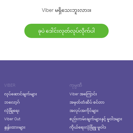
Viber မရှိသေးဘူးလား။
ခုပဲ ဒေါင်းလုတ်လုပ်လိုက်ပါ
VIBER
ကုမ္ပဏီ
လုပ်ဆောင်ချက်များ
Viber အကြောင်း
ဘလော့ဂ်
အမှတ်တံဆိပ် စင်တာ
လုံခြုံရေး
အလုပ်အကိုင်များ
Viber Out
စည်းကမ်းချက်များနှင့် မူဝါဒများ
နှုန်းထားများ
ကိုယ်ရေးလုံခြုံမှု မူဝါဒ