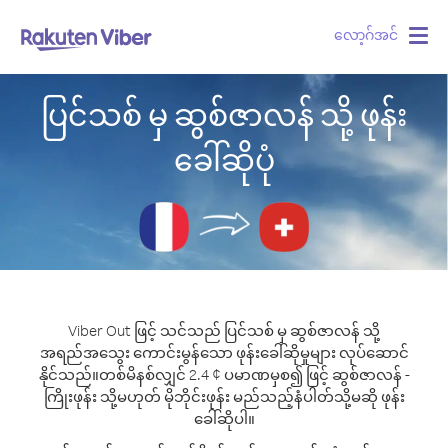
လော့ဂ်အင်
Togg
navig
ပြင်သစ် မှ ဆွစ်ဇာလန် သို့ ဖုန်း
ခေါ်ဆိုပုံ
Viber Out ဖြင့် သင်သည် ပြင်သစ် မှ ဆွစ်ဇာလန် သို့
အရည်အသွေး ကောင်းမွန်သော ဖုန်းခေါ်ဆိုမှုများ လုပ်ဆောင်
နိုင်သည်။
တစ်မိနစ်လျှင် 2.4 ¢ ပမာဏမှစ၍ ဖြင့် ဆွစ်ဇာလန် -
ကြိုးဖုန်း သို့မဟုတ် မိုဘိုင်းဖုန်း မည်သည့်နံပါတ်သို့မဆို ဖုန်း
ခေါ်ဆိုပါ။