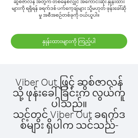
ဆွစ်ဇာလန် အတွက် တစ်မိနစ်လျှင် အကောင်းဆုံး နှုန်းထား
များကို ရရှိရန် ခရက်ဒစ် ပက်ကေ့ချ်များ သို့မဟုတ် ဖုန်းခေါ်ဆို
မှု အစီအစဉ်တစ်ခုကို ဝယ်ယူပါ။
နှုန်းထားများကို ကြည့်ပါ
Viber Out ဖြင့် ဆွစ်ဇာလန်
သို့ ဖုန်းခေါ်ခြင်းက လွယ်ကူ
ပါသည်။
သင့်တွင် Viber Out ခရက်ဒ
စ်များ ရှိပါက သင်သည်-