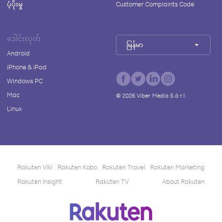
ပံ့ပိုးမှု
Customer Complaints Code
ဒေါင်းလုတ်
မြန်မာ
Android
iPhone & iPad
Windows PC
Mac
©
2026
Viber Media S.à r.l.
Linux
Rakuten Viki
Rakuten Kobo
Rakuten Travel
Rakuten Marketing
Rakuten Insight
Rakuten TV
About Rakuten