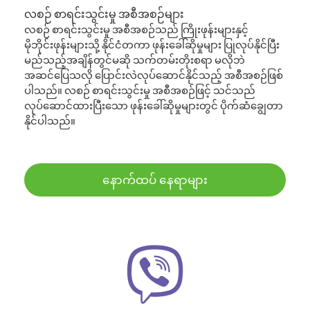
လစဉ် စာရင်းသွင်းမှု အစီအစဉ်များ
လစဉ် စာရင်းသွင်းမှု အစီအစဉ်သည် ကြိုးဖုန်းများနှင့်
မိုဘိုင်းဖုန်းများသို့ နိုင်ငံတကာ ဖုန်းခေါ်ဆိုမှုများ ပြုလုပ်နိုင်ပြီး
မည်သည့်အချိန်တွင်မဆို သက်တမ်းတိုးစရာ မလိုဘဲ
အဆင်ပြေသလို ပြောင်းလဲလုပ်ဆောင်နိုင်သည့် အစီအစဉ်ဖြစ်
ပါသည်။ လစဉ် စာရင်းသွင်းမှု အစီအစဉ်ဖြင့် သင်သည်
လုပ်ဆောင်ထားပြီးသော ဖုန်းခေါ်ဆိုမှုများတွင် ပိုက်ဆံချွေတာ
နိုင်ပါသည်။
နောက်ထပ် နေရာများ