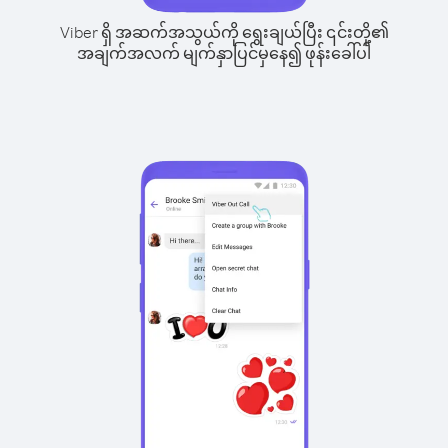
Viber ရှိ အဆက်အသွယ်ကို ရွေးချယ်ပြီး ၎င်းတို့၏
အချက်အလက် မျက်နှာပြင်မှနေ၍ ဖုန်းခေါ်ပါ