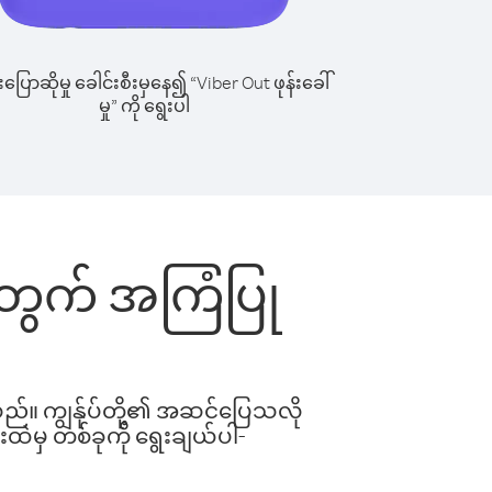
ြောဆိုမှု ခေါင်းစီးမှနေ၍ “Viber Out ဖုန်းခေါ်
မှု” ကို ရွေးပါ
းအတွက် အကြံပြု
ါသည်။ ကျွန်ုပ်တို့၏ အဆင်ပြေသလို
းထဲမှ တစ်ခုကို ရွေးချယ်ပါ-