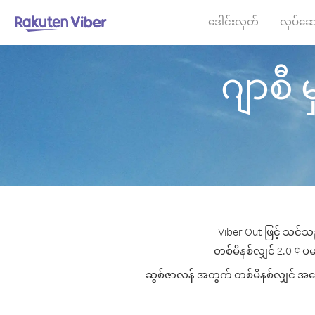
ဒေါင်းလုတ်
လုပ်ဆေ
ဂျာစီ မ
Viber Out ဖြင့် သင်သ
တစ်မိနစ်လျှင် 2.0 ¢ ပမာ
ဆွစ်ဇာလန် အတွက် တစ်မိနစ်လျှင် အကောင်