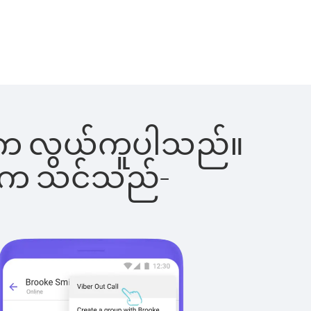
ြင်းက လွယ်ကူပါသည်။
ိပါက သင်သည်-