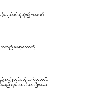
့်ခရက်ဒစ်ကိုသုံး၍ Viber ၏
လိုက်သည့် နေရာဒေသသို့
 မည်သည့်အချိန်တွင်မဆို သက်တမ်းတိုး
 သင်သည် လုပ်ဆောင်ထားပြီးသော