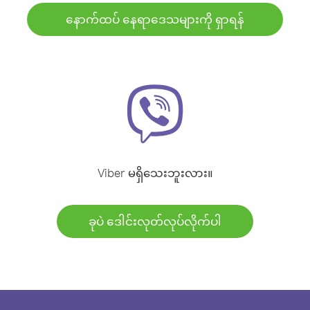
နောက်ထပ် နေရာဒေသများကို ရှာရန်
Viber မရှိသေးဘူးလား။
ခုပဲ ဒေါင်းလုတ်လုပ်လိုက်ပါ