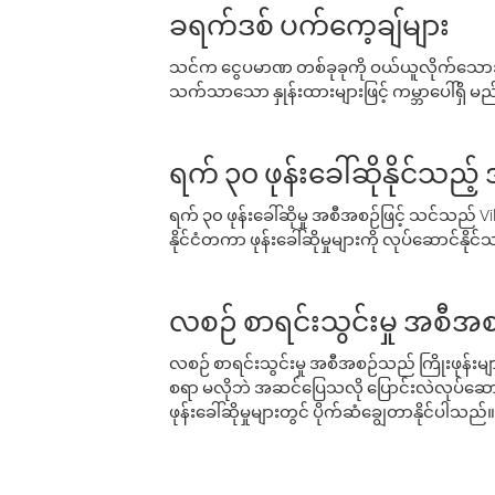
ခရက်ဒစ် ပက်ကေ့ချ်များ
သင်က ငွေပမာဏ တစ်ခုခုကို ဝယ်ယူလိုက်သောအခ
သက်သာသော နှုန်းထားများဖြင့် ကမ္ဘာပေါ်ရှိ မည်သ
ရက် ၃၀ ဖုန်းခေါ်ဆိုနိုင်သည့
ရက် ၃၀ ဖုန်းခေါ်ဆိုမှု အစီအစဉ်ဖြင့် သင်သည
နိုင်ငံတကာ ဖုန်းခေါ်ဆိုမှုများကို လုပ်ဆောင်နိုင
လစဉ် စာရင်းသွင်းမှု အစီအစ
လစဉ် စာရင်းသွင်းမှု အစီအစဉ်သည် ကြိုးဖုန်းများနှင
စရာ မလိုဘဲ အဆင်ပြေသလို ပြောင်းလဲလုပ်ဆောင
ဖုန်းခေါ်ဆိုမှုများတွင် ပိုက်ဆံချွေတာနိုင်ပါသည်။