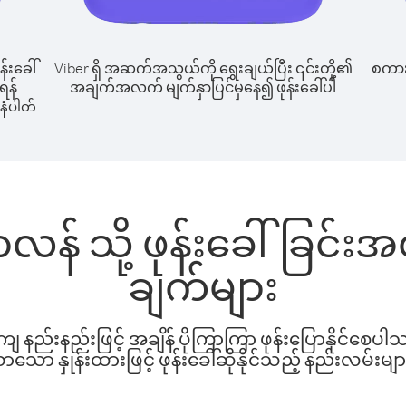
န်းခေါ်
Viber ရှိ အဆက်အသွယ်ကို ရွေးချယ်ပြီး ၎င်းတို့၏
စကားပ
ုရန်
အချက်အလက် မျက်နှာပြင်မှနေ၍ ဖုန်းခေါ်ပါ
နံပါတ်
ဇာလန် သို့ ဖုန်းခေါ်ခြင်
ချက်များ
နည်းနည်းဖြင့် အချိန် ပိုကြာကြာ ဖုန်းပြောနိုင်စေပ
ော နှုန်းထားဖြင့် ဖုန်းခေါ်ဆိုနိုင်သည့် နည်းလမ်းမျာ