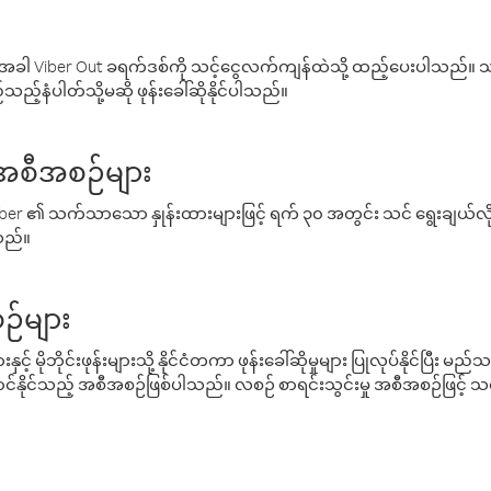
ါ Viber Out ခရက်ဒစ်ကို သင့်ငွေလက်ကျန်ထဲသို့ ထည့်ပေးပါသည်။ သင
ည့်နံပါတ်သို့မဆို ဖုန်းခေါ်ဆိုနိုင်ပါသည်။
် အစီအစဉ်များ
် Viber ၏ သက်သာသော နှုန်းထားများဖြင့် ရက် ၃၀ အတွင်း သင် ရွေးချယ်
်သည်။
ဉ်များ
့် မိုဘိုင်းဖုန်းများသို့ နိုင်ငံတကာ ဖုန်းခေါ်ဆိုမှုများ ပြုလုပ်နိုင်ပြီး
်နိုင်သည့် အစီအစဉ်ဖြစ်ပါသည်။ လစဉ် စာရင်းသွင်းမှု အစီအစဉ်ဖြင့်