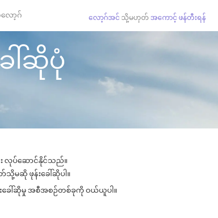
လော့ဂ်
လော့ဂ်အင်
သို့မဟုတ်
အကောင့် ဖန်တီးရန်
ါ်ဆိုပုံ
ား လုပ်ဆောင်နိုင်သည်။
သို့မဆို ဖုန်းခေါ်ဆိုပါ။
်းခေါ်ဆိုမှု အစီအစဉ်တစ်ခုကို ဝယ်ယူပါ။