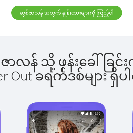
ဆွစ်ဇာလန် အတွက် နှုန်းထားများကို ကြည့်ပါ
ွစ်ဇာလန် သို့ ဖုန်းခေါ်ခ
ber Out ခရက်ဒစ်များ ရှ