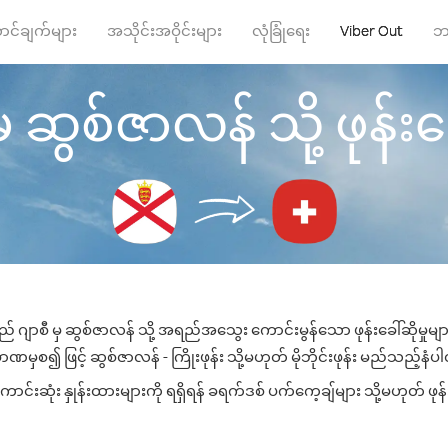
ာင်ချက်များ
အသိုင်းအဝိုင်းများ
လုံခြုံရေး
Viber Out
ဘ
ှ ဆွစ်ဇာလန် သို့ ဖုန်းခေ
ည် ဂျာစီ မှ ဆွစ်ဇာလန် သို့ အရည်အသွေး ကောင်းမွန်သော ဖုန်းခေါ်ဆိုမှုမျ
ဏမှစ၍ ဖြင့် ဆွစ်ဇာလန် - ကြိုးဖုန်း သို့မဟုတ် မိုဘိုင်းဖုန်း မည်သည့်နံပါတ်
းဆုံး နှုန်းထားများကို ရရှိရန် ခရက်ဒစ် ပက်ကေ့ချ်များ သို့မဟုတ် ဖုန