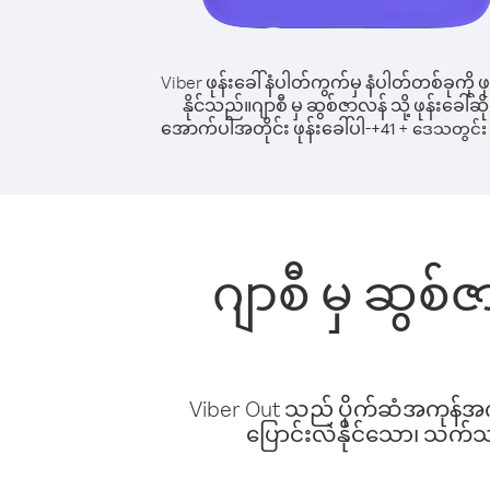
Viber ဖုန်းခေါ်နံပါတ်ကွက်မှ နံပါတ်တစ်ခုကို ဖု
နိုင်သည်။
ဂျာစီ မှ ဆွစ်ဇာလန် သို့ ဖုန်းခေါ်ဆိ
အောက်ပါအတိုင်း ဖုန်းခေါ်ပါ-
+
+
41
ဒေသတွင်း 
ဂျာစီ မှ ဆွစ်
Viber Out သည် ပိုက်ဆံအကုန်အကျ 
ပြောင်းလဲနိုင်သော၊ သက်သာသ