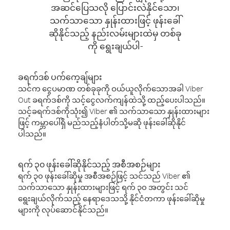
အဆင်ပြေသလို ပြောင်းလဲနိုင်သော၊
သက်သာသော နှုန်းထားဖြင့် ဖုန်းခေါ်
ဆိုနိုင်သည့် နည်းလမ်းများထဲမှ တစ်ခု
ကို ရွေးချယ်ပါ-
ခရက်ဒစ် ပက်ကေ့ချ်များ
သင်က ငွေပမာဏ တစ်ခုခုကို ဝယ်ယူလိုက်သောအခါ Viber
Out ခရက်ဒစ်ကို သင့်ငွေလက်ကျန်ထဲသို့ ထည့်ပေးပါသည်။
သင့်ခရက်ဒစ်ကိုသုံး၍ Viber ၏ သက်သာသော နှုန်းထားများ
ဖြင့် ကမ္ဘာပေါ်ရှိ မည်သည့်နံပါတ်သို့မဆို ဖုန်းခေါ်ဆိုနိုင်
ပါသည်။
ရက် ၃၀ ဖုန်းခေါ်ဆိုနိုင်သည့် အစီအစဉ်များ
ရက် ၃၀ ဖုန်းခေါ်ဆိုမှု အစီအစဉ်ဖြင့် သင်သည် Viber ၏
သက်သာသော နှုန်းထားများဖြင့် ရက် ၃၀ အတွင်း သင်
ရွေးချယ်လိုက်သည့် နေရာဒေသသို့ နိုင်ငံတကာ ဖုန်းခေါ်ဆိုမှု
များကို လုပ်ဆောင်နိုင်သည်။