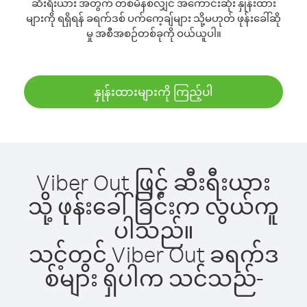
ဆီးရီးယား အတွက် တစ်မိနစ်လျှင် အကောင်းဆုံး နှုန်းထား
များကို ရရှိရန် ခရက်ဒစ် ပက်ကေ့ချ်များ သို့မဟုတ် ဖုန်းခေါ်ဆို
မှု အစီအစဉ်တစ်ခုကို ဝယ်ယူပါ။
နှုန်းထားများကို ကြည့်ပါ
Viber Out ဖြင့် ဆီးရီးယား
သို့ ဖုန်းခေါ်ခြင်းက လွယ်ကူ
ပါသည်။
သင့်တွင် Viber Out ခရက်ဒ
စ်များ ရှိပါက သင်သည်-