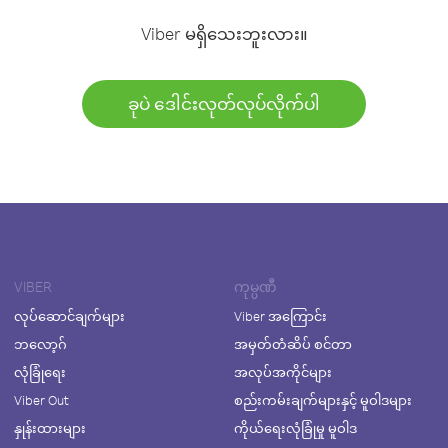
Viber မရှိသေးဘူးလား။
ခုပဲ ဒေါင်းလုတ်လုပ်လိုက်ပါ
VIBER
ကုမ္ပဏီ
လုပ်ဆောင်ချက်များ
Viber အကြောင်း
ဘလော့ဂ်
အမှတ်တံဆိပ် စင်တာ
လုံခြုံရေး
အလုပ်အကိုင်များ
Viber Out
စည်းကမ်းချက်များနှင့် မူဝါဒများ
နှုန်းထားများ
ကိုယ်ရေးလုံခြုံမှု မူဝါဒ