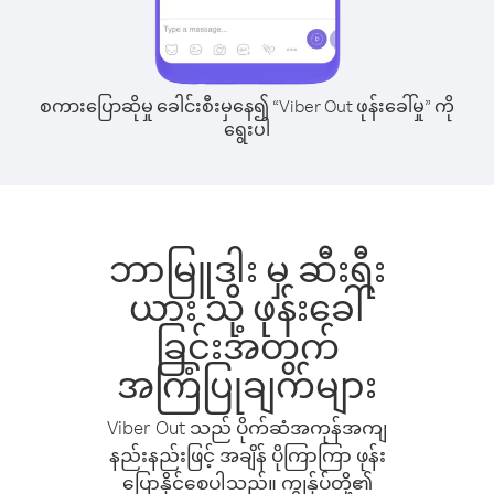
စကားပြောဆိုမှု ခေါင်းစီးမှနေ၍ “Viber Out ဖုန်းခေါ်မှု” ကို
ရွေးပါ
ဘာမြူဒါး မှ ဆီးရီး
ယား သို့ ဖုန်းခေါ်
ခြင်းအတွက်
အကြံပြုချက်များ
Viber Out သည် ပိုက်ဆံအကုန်အကျ
နည်းနည်းဖြင့် အချိန် ပိုကြာကြာ ဖုန်း
ပြောနိုင်စေပါသည်။ ကျွန်ုပ်တို့၏