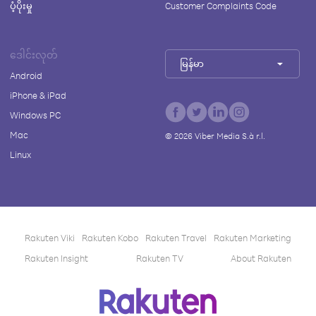
ပံ့ပိုးမှု
Customer Complaints Code
ဒေါင်းလုတ်
မြန်မာ
Android
iPhone & iPad
Windows PC
Mac
©
2026
Viber Media S.à r.l.
Linux
Rakuten Viki
Rakuten Kobo
Rakuten Travel
Rakuten Marketing
Rakuten Insight
Rakuten TV
About Rakuten