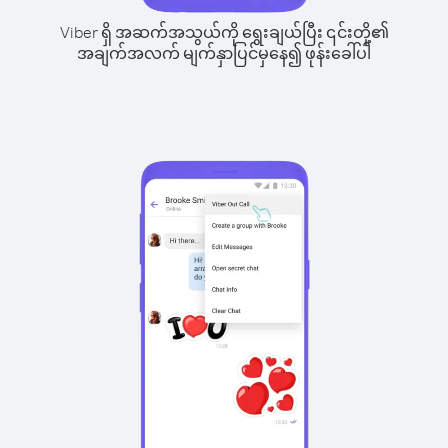
Viber ရှိ အဆက်အသွယ်ကို ရွေးချယ်ပြီး ၎င်းတို့၏
အချက်အလက် မျက်နှာပြင်မှနေ၍ ဖုန်းခေါ်ပါ