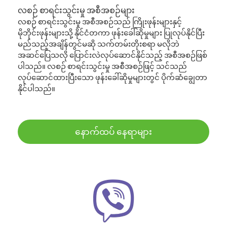
လစဉ် စာရင်းသွင်းမှု အစီအစဉ်များ
လစဉ် စာရင်းသွင်းမှု အစီအစဉ်သည် ကြိုးဖုန်းများနှင့်
မိုဘိုင်းဖုန်းများသို့ နိုင်ငံတကာ ဖုန်းခေါ်ဆိုမှုများ ပြုလုပ်နိုင်ပြီး
မည်သည့်အချိန်တွင်မဆို သက်တမ်းတိုးစရာ မလိုဘဲ
အဆင်ပြေသလို ပြောင်းလဲလုပ်ဆောင်နိုင်သည့် အစီအစဉ်ဖြစ်
ပါသည်။ လစဉ် စာရင်းသွင်းမှု အစီအစဉ်ဖြင့် သင်သည်
လုပ်ဆောင်ထားပြီးသော ဖုန်းခေါ်ဆိုမှုများတွင် ပိုက်ဆံချွေတာ
နိုင်ပါသည်။
နောက်ထပ် နေရာများ