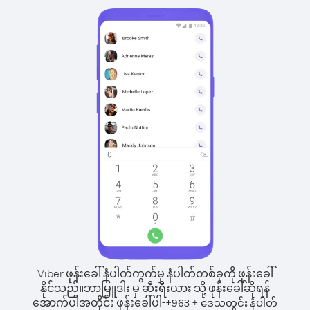
Viber ဖုန်းခေါ်နံပါတ်ကွက်မှ နံပါတ်တစ်ခုကို ဖုန်းခေါ်
နိုင်သည်။
ဘာမြူဒါး မှ ဆီးရီးယား သို့ ဖုန်းခေါ်ဆိုရန်
အောက်ပါအတိုင်း ဖုန်းခေါ်ပါ-
+
+
963
ဒေသတွင်း နံပါတ်