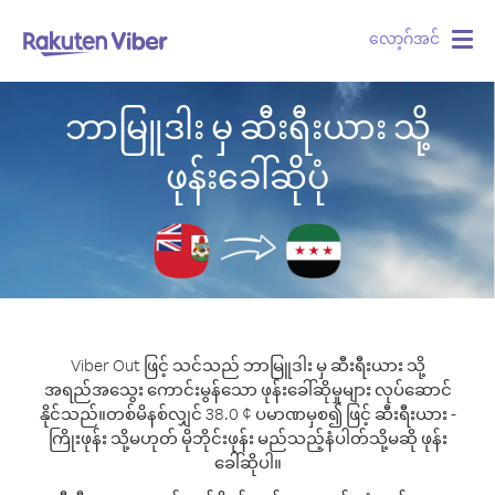
လော့ဂ်အင်
Togg
navig
ဘာမြူဒါး မှ ဆီးရီးယား သို့
ဖုန်းခေါ်ဆိုပုံ
Viber Out ဖြင့် သင်သည် ဘာမြူဒါး မှ ဆီးရီးယား သို့
အရည်အသွေး ကောင်းမွန်သော ဖုန်းခေါ်ဆိုမှုများ လုပ်ဆောင်
နိုင်သည်။
တစ်မိနစ်လျှင် 38.0 ¢ ပမာဏမှစ၍ ဖြင့် ဆီးရီးယား -
ကြိုးဖုန်း သို့မဟုတ် မိုဘိုင်းဖုန်း မည်သည့်နံပါတ်သို့မဆို ဖုန်း
ခေါ်ဆိုပါ။