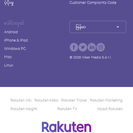
ပံ့ပိုးမှု
Customer Complaints Code
ဒေါင်းလုတ်
မြန်မာ
Android
iPhone & iPad
Windows PC
Mac
©
2026
Viber Media S.à r.l.
Linux
Rakuten Viki
Rakuten Kobo
Rakuten Travel
Rakuten Marketing
Rakuten Insight
Rakuten TV
About Rakuten