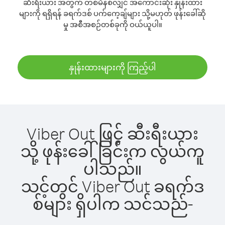
ဆီးရီးယား အတွက် တစ်မိနစ်လျှင် အကောင်းဆုံး နှုန်းထား
များကို ရရှိရန် ခရက်ဒစ် ပက်ကေ့ချ်များ သို့မဟုတ် ဖုန်းခေါ်ဆို
မှု အစီအစဉ်တစ်ခုကို ဝယ်ယူပါ။
နှုန်းထားများကို ကြည့်ပါ
Viber Out ဖြင့် ဆီးရီးယား
သို့ ဖုန်းခေါ်ခြင်းက လွယ်ကူ
ပါသည်။
သင့်တွင် Viber Out ခရက်ဒ
စ်များ ရှိပါက သင်သည်-