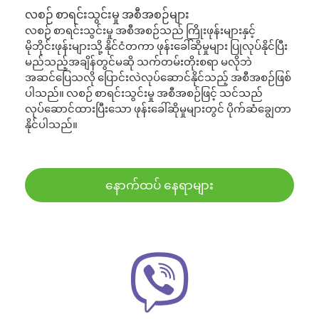
လစဉ် စာရင်းသွင်းမှု အစီအစဉ်များ
လစဉ် စာရင်းသွင်းမှု အစီအစဉ်သည် ကြိုးဖုန်းများနှင့်
မိုဘိုင်းဖုန်းများသို့ နိုင်ငံတကာ ဖုန်းခေါ်ဆိုမှုများ ပြုလုပ်နိုင်ပြီး
မည်သည့်အချိန်တွင်မဆို သက်တမ်းတိုးစရာ မလိုဘဲ
အဆင်ပြေသလို ပြောင်းလဲလုပ်ဆောင်နိုင်သည့် အစီအစဉ်ဖြစ်
ပါသည်။ လစဉ် စာရင်းသွင်းမှု အစီအစဉ်ဖြင့် သင်သည်
လုပ်ဆောင်ထားပြီးသော ဖုန်းခေါ်ဆိုမှုများတွင် ပိုက်ဆံချွေတာ
နိုင်ပါသည်။
နောက်ထပ် နေရာများ