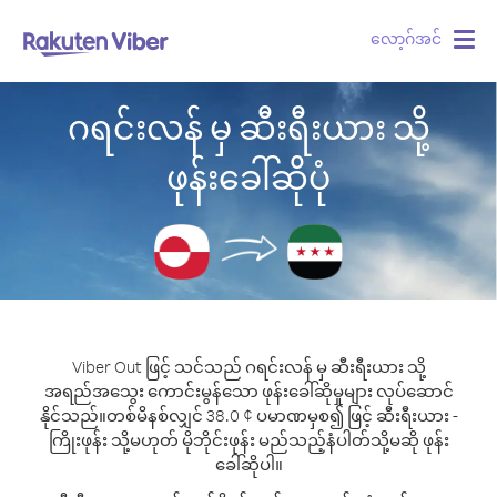
လော့ဂ်အင်
Togg
navig
ဂရင်းလန် မှ ဆီးရီးယား သို့
ဖုန်းခေါ်ဆိုပုံ
Viber Out ဖြင့် သင်သည် ဂရင်းလန် မှ ဆီးရီးယား သို့
အရည်အသွေး ကောင်းမွန်သော ဖုန်းခေါ်ဆိုမှုများ လုပ်ဆောင်
နိုင်သည်။
တစ်မိနစ်လျှင် 38.0 ¢ ပမာဏမှစ၍ ဖြင့် ဆီးရီးယား -
ကြိုးဖုန်း သို့မဟုတ် မိုဘိုင်းဖုန်း မည်သည့်နံပါတ်သို့မဆို ဖုန်း
ခေါ်ဆိုပါ။