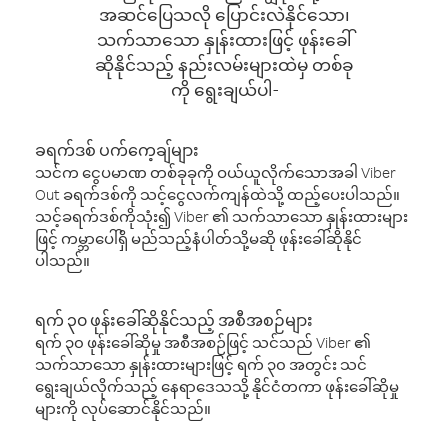
အဆင်ပြေသလို ပြောင်းလဲနိုင်သော၊
သက်သာသော နှုန်းထားဖြင့် ဖုန်းခေါ်
ဆိုနိုင်သည့် နည်းလမ်းများထဲမှ တစ်ခု
ကို ရွေးချယ်ပါ-
ခရက်ဒစ် ပက်ကေ့ချ်များ
သင်က ငွေပမာဏ တစ်ခုခုကို ဝယ်ယူလိုက်သောအခါ Viber
Out ခရက်ဒစ်ကို သင့်ငွေလက်ကျန်ထဲသို့ ထည့်ပေးပါသည်။
သင့်ခရက်ဒစ်ကိုသုံး၍ Viber ၏ သက်သာသော နှုန်းထားများ
ဖြင့် ကမ္ဘာပေါ်ရှိ မည်သည့်နံပါတ်သို့မဆို ဖုန်းခေါ်ဆိုနိုင်
ပါသည်။
ရက် ၃၀ ဖုန်းခေါ်ဆိုနိုင်သည့် အစီအစဉ်များ
ရက် ၃၀ ဖုန်းခေါ်ဆိုမှု အစီအစဉ်ဖြင့် သင်သည် Viber ၏
သက်သာသော နှုန်းထားများဖြင့် ရက် ၃၀ အတွင်း သင်
ရွေးချယ်လိုက်သည့် နေရာဒေသသို့ နိုင်ငံတကာ ဖုန်းခေါ်ဆိုမှု
များကို လုပ်ဆောင်နိုင်သည်။