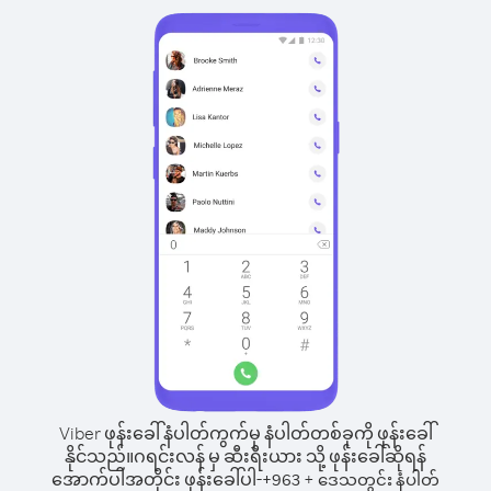
Viber ဖုန်းခေါ်နံပါတ်ကွက်မှ နံပါတ်တစ်ခုကို ဖုန်းခေါ်
နိုင်သည်။
ဂရင်းလန် မှ ဆီးရီးယား သို့ ဖုန်းခေါ်ဆိုရန်
အောက်ပါအတိုင်း ဖုန်းခေါ်ပါ-
+
+
963
ဒေသတွင်း နံပါတ်