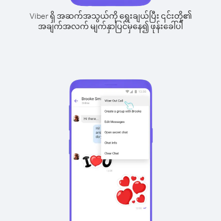
Viber ရှိ အဆက်အသွယ်ကို ရွေးချယ်ပြီး ၎င်းတို့၏
အချက်အလက် မျက်နှာပြင်မှနေ၍ ဖုန်းခေါ်ပါ