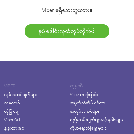
Viber မရှိသေးဘူးလား။
ခုပဲ ဒေါင်းလုတ်လုပ်လိုက်ပါ
VIBER
ကုမ္ပဏီ
လုပ်ဆောင်ချက်များ
Viber အကြောင်း
ဘလော့ဂ်
အမှတ်တံဆိပ် စင်တာ
လုံခြုံရေး
အလုပ်အကိုင်များ
Viber Out
စည်းကမ်းချက်များနှင့် မူဝါဒများ
နှုန်းထားများ
ကိုယ်ရေးလုံခြုံမှု မူဝါဒ