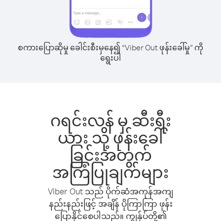
စကားပြောဆိုမှု ခေါင်းစီးမှနေ၍ “Viber Out ဖုန်းခေါ်မှု” ကို
ရွေးပါ
ဂရင်းလန် မှ ဆီးရီး
ယား သို့ ဖုန်းခေါ်
ခြင်းအတွက်
အကြံပြုချက်များ
Viber Out သည် ပိုက်ဆံအကုန်အကျ
နည်းနည်းဖြင့် အချိန် ပိုကြာကြာ ဖုန်း
ပြောနိုင်စေပါသည်။ ကျွန်ုပ်တို့၏