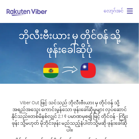
လော့ဂ်အင်
Togg
navig
ဘိုလီးဗီးယား မှ တိုင်ဝန် သို့
ဖုန်းခေါ်ဆိုပုံ
Viber Out ဖြင့် သင်သည် ဘိုလီးဗီးယား မှ တိုင်ဝန် သို့
အရည်အသွေး ကောင်းမွန်သော ဖုန်းခေါ်ဆိုမှုများ လုပ်ဆောင်
နိုင်သည်။
တစ်မိနစ်လျှင် 2.1 ¢ ပမာဏမှစ၍ ဖြင့် တိုင်ဝန် - ကြိုး
ဖုန်း သို့မဟုတ် မိုဘိုင်းဖုန်း မည်သည့်နံပါတ်သို့မဆို ဖုန်းခေါ်ဆို
ပါ။