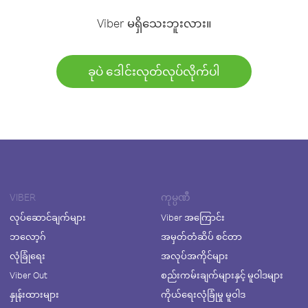
Viber မရှိသေးဘူးလား။
ခုပဲ ဒေါင်းလုတ်လုပ်လိုက်ပါ
VIBER
ကုမ္ပဏီ
လုပ်ဆောင်ချက်များ
Viber အကြောင်း
ဘလော့ဂ်
အမှတ်တံဆိပ် စင်တာ
လုံခြုံရေး
အလုပ်အကိုင်များ
Viber Out
စည်းကမ်းချက်များနှင့် မူဝါဒများ
နှုန်းထားများ
ကိုယ်ရေးလုံခြုံမှု မူဝါဒ