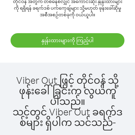
တိုင်ဝန် အတွက် တစ်မိနစ်လျှင် အကောင်းဆုံး နှုန်းထားများ
ကို ရရှိရန် ခရက်ဒစ် ပက်ကေ့ချ်များ သို့မဟုတ် ဖုန်းခေါ်ဆိုမှု
အစီအစဉ်တစ်ခုကို ဝယ်ယူပါ။
နှုန်းထားများကို ကြည့်ပါ
Viber Out ဖြင့် တိုင်ဝန် သို့
ဖုန်းခေါ်ခြင်းက လွယ်ကူ
ပါသည်။
သင့်တွင် Viber Out ခရက်ဒ
စ်များ ရှိပါက သင်သည်-