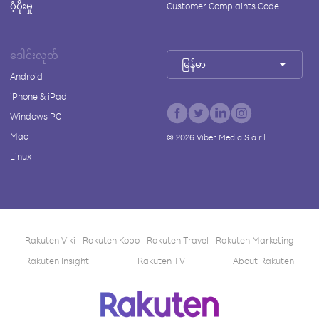
ပံ့ပိုးမှု
Customer Complaints Code
ဒေါင်းလုတ်
မြန်မာ
Android
iPhone & iPad
Windows PC
Mac
©
2026
Viber Media S.à r.l.
Linux
Rakuten Viki
Rakuten Kobo
Rakuten Travel
Rakuten Marketing
Rakuten Insight
Rakuten TV
About Rakuten