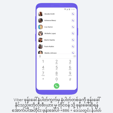
Viber ဖုန်းခေါ်နံပါတ်ကွက်မှ နံပါတ်တစ်ခုကို ဖုန်းခေါ်
နိုင်သည်။
ဘိုလီးဗီးယား မှ တိုင်ဝန် သို့ ဖုန်းခေါ်ဆိုရန်
အောက်ပါအတိုင်း ဖုန်းခေါ်ပါ-
+
+
886
ဒေသတွင်း နံပါတ်