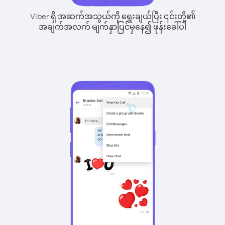
Viber ရှိ အဆက်အသွယ်ကို ရွေးချယ်ပြီး ၎င်းတို့၏
အချက်အလက် မျက်နှာပြင်မှနေ၍ ဖုန်းခေါ်ပါ