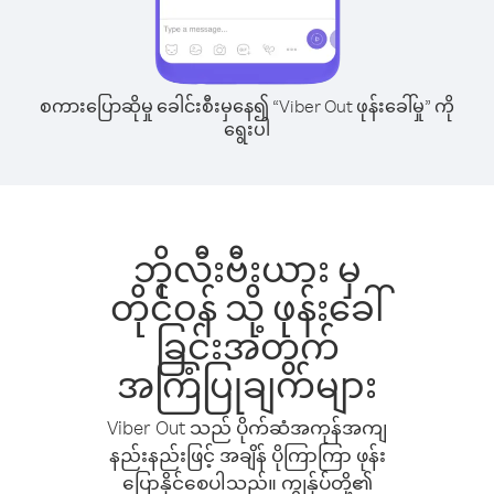
စကားပြောဆိုမှု ခေါင်းစီးမှနေ၍ “Viber Out ဖုန်းခေါ်မှု” ကို
ရွေးပါ
ဘိုလီးဗီးယား မှ
တိုင်ဝန် သို့ ဖုန်းခေါ်
ခြင်းအတွက်
အကြံပြုချက်များ
Viber Out သည် ပိုက်ဆံအကုန်အကျ
နည်းနည်းဖြင့် အချိန် ပိုကြာကြာ ဖုန်း
ပြောနိုင်စေပါသည်။ ကျွန်ုပ်တို့၏