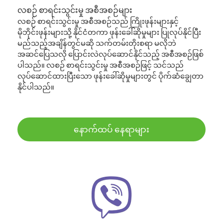
လစဉ် စာရင်းသွင်းမှု အစီအစဉ်များ
လစဉ် စာရင်းသွင်းမှု အစီအစဉ်သည် ကြိုးဖုန်းများနှင့်
မိုဘိုင်းဖုန်းများသို့ နိုင်ငံတကာ ဖုန်းခေါ်ဆိုမှုများ ပြုလုပ်နိုင်ပြီး
မည်သည့်အချိန်တွင်မဆို သက်တမ်းတိုးစရာ မလိုဘဲ
အဆင်ပြေသလို ပြောင်းလဲလုပ်ဆောင်နိုင်သည့် အစီအစဉ်ဖြစ်
ပါသည်။ လစဉ် စာရင်းသွင်းမှု အစီအစဉ်ဖြင့် သင်သည်
လုပ်ဆောင်ထားပြီးသော ဖုန်းခေါ်ဆိုမှုများတွင် ပိုက်ဆံချွေတာ
နိုင်ပါသည်။
နောက်ထပ် နေရာများ