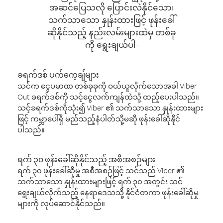
အဆင်ပြေသလို ပြောင်းလဲနိုင်သော၊
သက်သာသော နှုန်းထားဖြင့် ဖုန်းခေါ်
ဆိုနိုင်သည့် နည်းလမ်းများထဲမှ တစ်ခု
ကို ရွေးချယ်ပါ-
ခရက်ဒစ် ပက်ကေ့ချ်များ
သင်က ငွေပမာဏ တစ်ခုခုကို ဝယ်ယူလိုက်သောအခါ Viber
Out ခရက်ဒစ်ကို သင့်ငွေလက်ကျန်ထဲသို့ ထည့်ပေးပါသည်။
သင့်ခရက်ဒစ်ကိုသုံး၍ Viber ၏ သက်သာသော နှုန်းထားများ
ဖြင့် ကမ္ဘာပေါ်ရှိ မည်သည့်နံပါတ်သို့မဆို ဖုန်းခေါ်ဆိုနိုင်
ပါသည်။
ရက် ၃၀ ဖုန်းခေါ်ဆိုနိုင်သည့် အစီအစဉ်များ
ရက် ၃၀ ဖုန်းခေါ်ဆိုမှု အစီအစဉ်ဖြင့် သင်သည် Viber ၏
သက်သာသော နှုန်းထားများဖြင့် ရက် ၃၀ အတွင်း သင်
ရွေးချယ်လိုက်သည့် နေရာဒေသသို့ နိုင်ငံတကာ ဖုန်းခေါ်ဆိုမှု
များကို လုပ်ဆောင်နိုင်သည်။