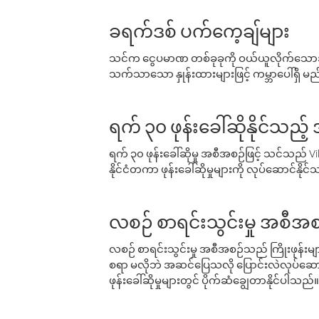
ခရက်ဒစ် ပက်ကေ့ချ်များ
သင်က ငွေပမာဏ တစ်ခုခုကို ဝယ်ယူလိုက်သောအခ
သက်သာသော နှုန်းထားများဖြင့် ကမ္ဘာပေါ်ရှိ မည်သ
ရက် ၃၀ ဖုန်းခေါ်ဆိုနိုင်သည့
ရက် ၃၀ ဖုန်းခေါ်ဆိုမှု အစီအစဉ်ဖြင့် သင်သည
နိုင်ငံတကာ ဖုန်းခေါ်ဆိုမှုများကို လုပ်ဆောင်နိုင
လစဉ် စာရင်းသွင်းမှု အစီအစ
လစဉ် စာရင်းသွင်းမှု အစီအစဉ်သည် ကြိုးဖုန်းများနှင
စရာ မလိုဘဲ အဆင်ပြေသလို ပြောင်းလဲလုပ်ဆောင
ဖုန်းခေါ်ဆိုမှုများတွင် ပိုက်ဆံချွေတာနိုင်ပါသည်။