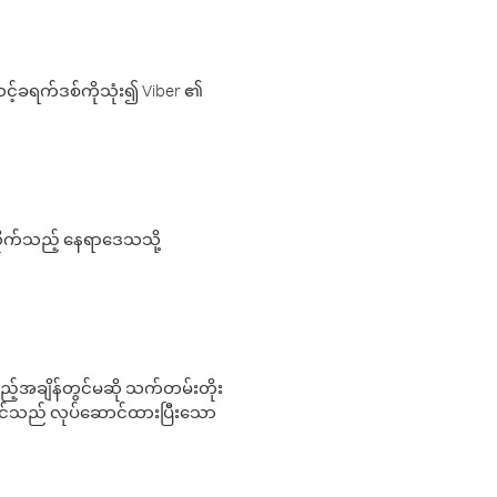
့်ခရက်ဒစ်ကိုသုံး၍ Viber ၏
လိုက်သည့် နေရာဒေသသို့
 မည်သည့်အချိန်တွင်မဆို သက်တမ်းတိုး
 သင်သည် လုပ်ဆောင်ထားပြီးသော