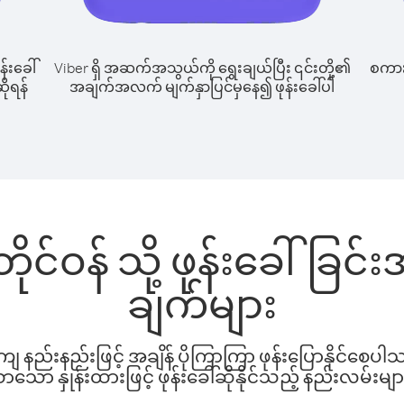
န်းခေါ်
Viber ရှိ အဆက်အသွယ်ကို ရွေးချယ်ပြီး ၎င်းတို့၏
စကားပ
ဆိုရန်
အချက်အလက် မျက်နှာပြင်မှနေ၍ ဖုန်းခေါ်ပါ
 တိုင်ဝန် သို့ ဖုန်းခေါ်ခ
ချက်များ
နည်းနည်းဖြင့် အချိန် ပိုကြာကြာ ဖုန်းပြောနိုင်စေပ
ော နှုန်းထားဖြင့် ဖုန်းခေါ်ဆိုနိုင်သည့် နည်းလမ်းမျာ