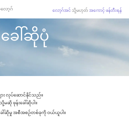
လော့ဂ်
လော့ဂ်အင်
သို့မဟုတ်
အကောင့် ဖန်တီးရန်
ခေါ်ဆိုပုံ
ုများ လုပ်ဆောင်နိုင်သည်။
ု့မဆို ဖုန်းခေါ်ဆိုပါ။
ခေါ်ဆိုမှု အစီအစဉ်တစ်ခုကို ဝယ်ယူပါ။