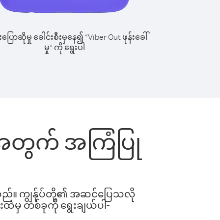
ြောဆိုမှု ခေါင်းစီးမှနေ၍ “Viber Out ဖုန်းခေါ်
မှု” ကို ရွေးပါ
ြင်းအတွက် အကြံပြု
ါသည်။ ကျွန်ုပ်တို့၏ အဆင်ပြေသလို
းထဲမှ တစ်ခုကို ရွေးချယ်ပါ-