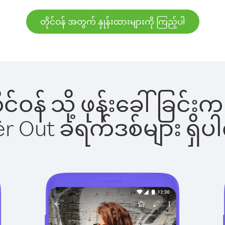
တိုင်ဝန် အတွက် နှုန်းထားများကို ကြည့်ပါ
တိုင်ဝန် သို့ ဖုန်းခေါ်ခြ
ber Out ခရက်ဒစ်များ ရှ