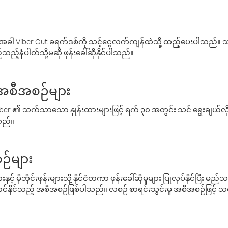
ါ Viber Out ခရက်ဒစ်ကို သင့်ငွေလက်ကျန်ထဲသို့ ထည့်ပေးပါသည်။ သင
ည့်နံပါတ်သို့မဆို ဖုန်းခေါ်ဆိုနိုင်ပါသည်။
် အစီအစဉ်များ
် Viber ၏ သက်သာသော နှုန်းထားများဖြင့် ရက် ၃၀ အတွင်း သင် ရွေးချယ်
်သည်။
ဉ်များ
့် မိုဘိုင်းဖုန်းများသို့ နိုင်ငံတကာ ဖုန်းခေါ်ဆိုမှုများ ပြုလုပ်နိုင်ပြီး
်နိုင်သည့် အစီအစဉ်ဖြစ်ပါသည်။ လစဉ် စာရင်းသွင်းမှု အစီအစဉ်ဖြင့်