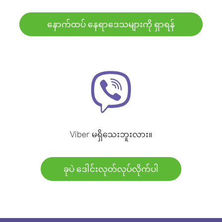
နောက်ထပ် နေရာဒေသများကို ရှာရန်
Viber မရှိသေးဘူးလား။
ခုပဲ ဒေါင်းလုတ်လုပ်လိုက်ပါ