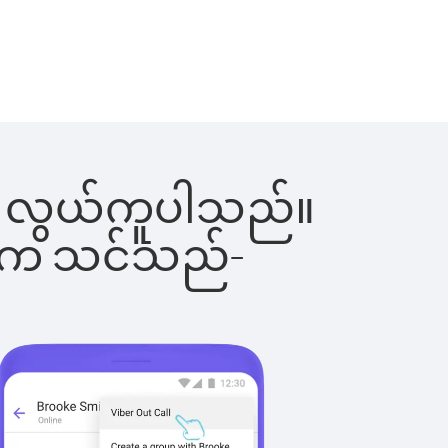
င်းက လွယ်ကူပါသည်။
ိပါက သင်သည်-