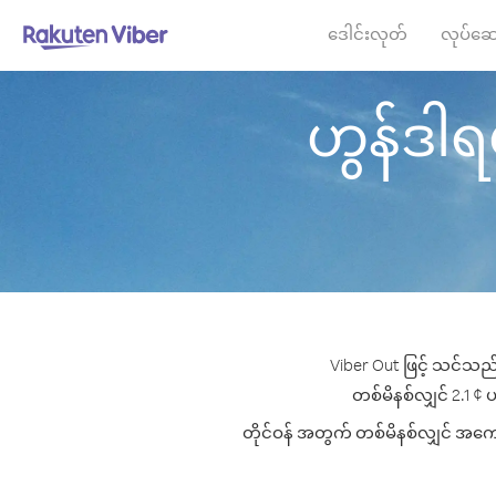
ဒေါင်းလုတ်
လုပ်ဆေ
ဟွန်ဒါရပ်
Viber Out ဖြင့် သင်သည် 
တစ်မိနစ်လျှင် 2.1 ¢ ပ
တိုင်ဝန် အတွက် တစ်မိနစ်လျှင် အကောင