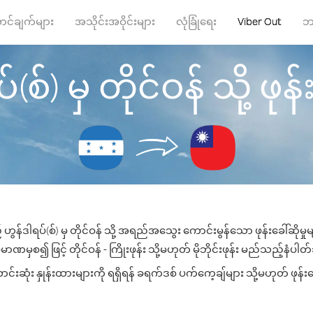
ာင်ချက်များ
အသိုင်းအဝိုင်းများ
လုံခြုံရေး
Viber Out
ဘ
(စ်) မှ တိုင်ဝန် သို့ ဖုန်း
ဟွန်ဒါရပ်(စ်) မှ တိုင်ဝန် သို့ အရည်အသွေး ကောင်းမွန်သော ဖုန်းခေါ်ဆိုမှ
မာဏမှစ၍ ဖြင့် တိုင်ဝန် - ကြိုးဖုန်း သို့မဟုတ် မိုဘိုင်းဖုန်း မည်သည့်နံပါတ်သိ
်းဆုံး နှုန်းထားများကို ရရှိရန် ခရက်ဒစ် ပက်ကေ့ချ်များ သို့မဟုတ် ဖုန်း