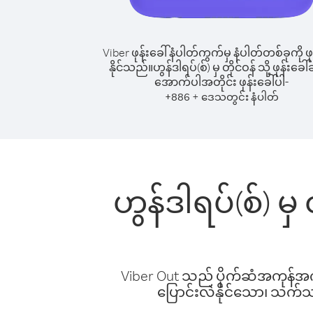
Viber ဖုန်းခေါ်နံပါတ်ကွက်မှ နံပါတ်တစ်ခုကို ဖု
နိုင်သည်။
ဟွန်ဒါရပ်(စ်) မှ တိုင်ဝန် သို့ ဖုန်းခေါ်
အောက်ပါအတိုင်း ဖုန်းခေါ်ပါ-
+
+
886
ဒေသတွင်း နံပါတ်
ဟွန်ဒါရပ်(စ်) မှ
Viber Out သည် ပိုက်ဆံအကုန်အကျ 
ပြောင်းလဲနိုင်သော၊ သက်သာသ